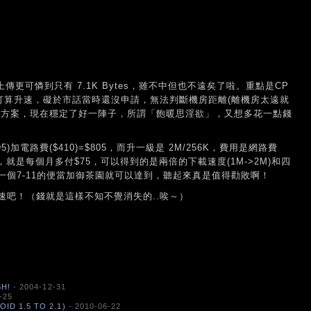
，而上傳更可憐到只有 7.1K Bytes，雖不中但也不遠矣了啦。重點是CP
打算升速，礙於市話當時還沒申請，無法判斷機房距離(離機房太遠就
的方案，現在穩定了好一陣子，所謂「飽暖思淫欲」，又想多花一點錢
5)加電路費($410)=$805，而升一級是 2M/256K，費用是網路費
句話說，就是每個月多付$75，可以得到的是兩倍的下載速度(1M->2M)和四
少吃一個7-11的便當加御茶園就可以達到，聽起來真是值得勸敗啊！
速吧！（錢就是這樣不知不覺消失的..唉～）
H!
- 2004-12-31
-25
 1.5 TO 2.1)
- 2010-06-22