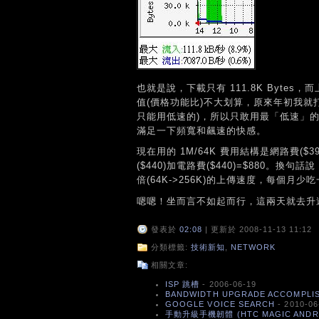
也就是說，下載只有 111.8K Bytes
值(價格功能比)不大划算，原來年初我就
只能用低速的)，所以只敢用最「低速」
滿足一下頻寬和飆速的快感。
現在用的 1M/64K 費用結構是網路費($39
($440)加電路費($440)=$880。換
倍(64K->256K)的上傳速度，每個月
嗯嗯！坐而言不如起而行，這兩天就去升
發表於
02:08
| 更新於 2008-11-13 11:12
分類標籤:
技術新知
,
NETWORK
相關文章:
ISP 跳槽
- 2006-06-19
BANDWIDTH UPGRADE ACCOMPLIS
GOOGLE VOICE SEARCH
- 2010-06
手動升級手機韌體 (HTC MAGIC ANDROID