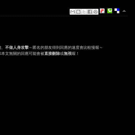
性
、
不做人身攻擊
～匿名的朋友得到回應的速度會比較慢喔～
和本文無關的回應可能會被
直接刪除
或
無視
喔！