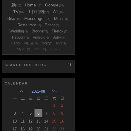
動
Home
Google
(25)
(19)
(18)
TV
工作相關
Wii
(18)
(17)
(16)
Bike
Messenger
Movie
(15)
(15)
(11)
Restaurant
Phone
(11)
(8)
Wedding
Blogger
Firefox
(8)
(7)
(7)
Network
Android
Baby
(6)
(5)
(5)
Car
NDSL
flickr
PS3
(5)
(5)
(5)
(3)
Stylish
XBOX
iPad
(3)
(1)
(1)
SEARCH THIS BLOG
CALENDAR
<<
2026-08
>>
一
二
三
四
五
六
日
1
2
3
4
5
6
7
8
9
10
11
12
13
14
15
16
17
18
19
20
21
22
23