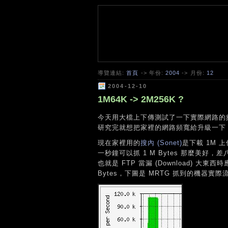
導覽連結:
首頁
-> 年份:
2004
-> 月份:
12
2004-12-10
1M64K -> 2M256K ?
今天用大檔上下傳測試了一下實際網路的頻
研究完就想把家裡的網路頻寬給升級一下
現在家裡用的
搜內 (Sonet)
是下載 1M 上傳
一秒鐘可以抓 1 M Bytes 那麼美好，差
也就是 FTP 當漏 (Download) 大東西時
Bytes，下圖是 MRTG 抓到的機器實