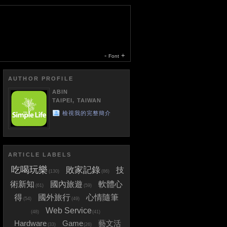
-
+
Font
AUTHOR PROFILE
ABIN
TAIPEI, TAIWAN
檢視我的完整簡介
ARTICLE LABELS
吃喝玩樂
敗家記錄
技
(130)
(86)
術新知
國內旅遊
軟體心
(61)
(59)
得
國外旅行
心情隨筆
(54)
(49)
Web Service
(48)
(41)
Hardware
Game
藝文活
(33)
(26)