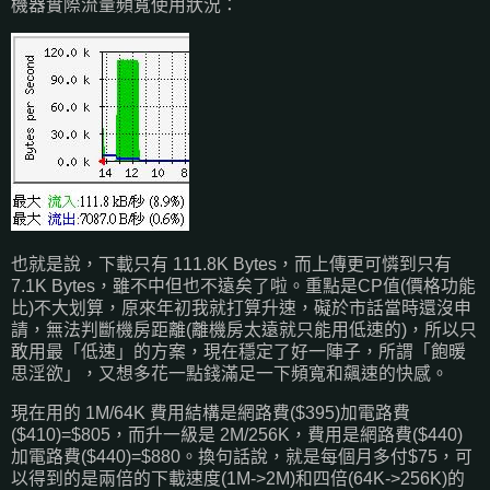
機器實際流量頻寬使用狀況：
也就是說，下載只有 111.8K Bytes，而上傳更可憐到只有
7.1K Bytes，雖不中但也不遠矣了啦。重點是CP值(價格功能
比)不大划算，原來年初我就打算升速，礙於市話當時還沒申
請，無法判斷機房距離(離機房太遠就只能用低速的)，所以只
敢用最「低速」的方案，現在穩定了好一陣子，所謂「飽暖
思淫欲」，又想多花一點錢滿足一下頻寬和飆速的快感。
現在用的 1M/64K 費用結構是網路費($395)加電路費
($410)=$805，而升一級是 2M/256K，費用是網路費($440)
加電路費($440)=$880。換句話說，就是每個月多付$75，可
以得到的是兩倍的下載速度(1M->2M)和四倍(64K->256K)的