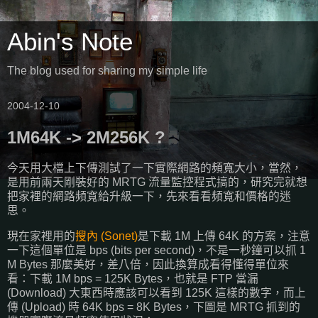
Abin's Note
The blog used for sharing my simple life
2004-12-10
1M64K -> 2M256K ?
今天用大檔上下傳測試了一下實際網路的頻寬大小，當然，
是用前兩天剛裝好的 MRTG 流量監控程式搞的，研究完就想
把家裡的網路頻寬給升級一下，先來看看頻寬和價格的迷
思。
現在家裡用的
搜內 (Sonet)
是下載 1M 上傳 64K 的方案，注意
一下這個單位是 bps (bits per second)，不是一秒鐘可以抓 1
M Bytes 那麼美好，差八倍，因此換算成看得懂得單位來
看：下載 1M bps = 125K Bytes，也就是 FTP 當漏
(Download) 大東西時應該可以看到 125K 這樣的數字，而上
傳 (Upload) 時 64K bps = 8K Bytes，下圖是 MRTG 抓到的