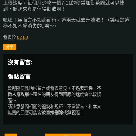
上傳速度，每個月少吃一個7-11的便當加御茶園就可以達
到，聽起來真是值得勸敗啊！
嗯嗯！坐而言不如起而行，這兩天就去升速吧！（錢就是這
樣不知不覺消失的..唉～）
發表於
02:08
分享
沒有留言:
張貼留言
歡迎隨便亂哈啦留言或發表意見，不過要
理性
、
不
做人身攻擊
～匿名的朋友得到回應的速度會比較慢
喔～
請注意發問相關的禮貌和規矩，不當留言、和本文
無關的回應可能會被
直接刪除
或
無視
喔！