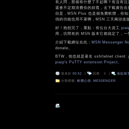
有人問，那個有什麼了不起啊？有沒有注
還會不定期浪費你的頻寬，去下載廣告在
但是，MSN Plus 也是個免費軟體
俏的功能也用不著啊，MSN 三天兩頭改版
好！抱怨完了，重點：有位台大資工
piai
用，坊間有的 MSN 版本它都搞定了，
介紹下載網址在此：
MSN Messenger No
donate。
BTW，他也就是著名 ssh/telnet cli
piaip's PuTTY extension Project。
發表於
00:52
|
回應:
0
|
張貼留
分類標籤:
軟體心得
,
MESSENGER