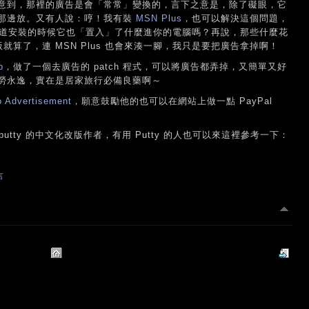
意到，那裡的廣告是會「常常」變換的，言下之意是，除了礙眼，它
那邊放。又有人說：哼！我有裝
MSN Plus
，也可以解決這個問題，
，你知道安裝的時候它也「置入」了什麼進你的電腦嗎？再說，那些什麼花
就算了，連 MSN Plus 也會來湊一腳，我只是要把廣告拿掉啊！
p
，做了一個去廣告的 patch 程式，可以將廣告都弄掉，又簡單又好
一勞永逸，實在是居家旅行必備良藥啊～
 Advertisement
，願意鼓勵他的也可以在網站上做一點 PayPal
ent: putty 的中文化改版作者，有用 Putty 的人也可以來這裡參考一下：
言