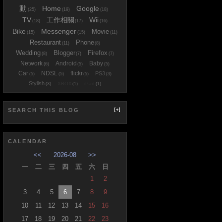
動
Home
Google
(25)
(19)
(18)
TV
工作相關
Wii
(18)
(17)
(16)
Bike
Messenger
Movie
(15)
(15)
(11)
Restaurant
Phone
(11)
(8)
Wedding
Blogger
Firefox
(8)
(7)
(7)
Network
Android
Baby
(6)
(5)
(5)
Car
NDSL
flickr
PS3
(5)
(5)
(5)
(3)
Stylish
XBOX
iPad
(3)
(1)
(1)
SEARCH THIS BLOG
CALENDAR
<<
2026-08
>>
一
二
三
四
五
六
日
1
2
3
4
5
6
7
8
9
10
11
12
13
14
15
16
17
18
19
20
21
22
23