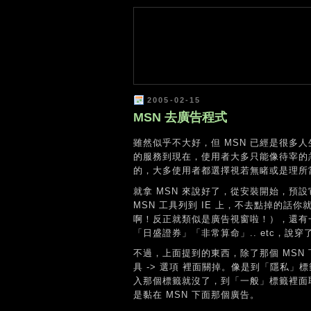
2005-02-15
MSN 去廣告程式
雖然似乎不大好，但 MSN 已經是很多人生
的服務到現在，使用者大多只能像待宰的
的，大多使用者都選擇視若無睹或是理所
就拿 MSN 來說好了，從安裝開始，預設
MSN 工具列到 IE 上，不去點掉的話你
啊！反正就類似是廣告視窗啦！），還有
「日盛證券」「非常算命」.. etc，說
不過，上面提到的東西，除了那個 MSN 
具 -> 選項 裡面關掉。像是到「隱私
入那個標籤就沒了，到「一般」標籤裡面
是黏在 MSN 下面那個廣告。