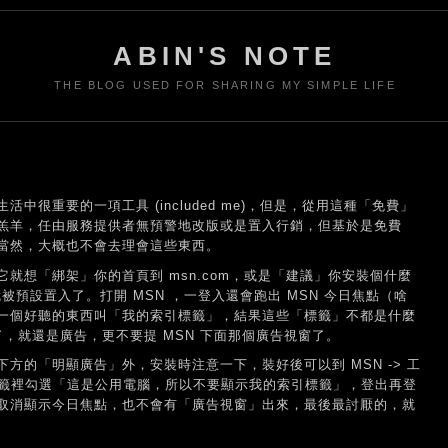
ABIN'S NOTE
THE BLOG USED FOR SHARING MY SIMPLE LIFE
活中很重要的一項工具 (included me)，但是，從用這種「免費」
羔羊，任由服務提供者無預警地改版或是置入行銷，但基於是免費
當然，大概也不會去理會這些東西。
它就想「綁架」你的首頁到 msn.com，或是「建議」你安裝個什麼
就被預設置入了。打開 MSN ，一登入還會跑出 MSN 今日焦點（啥
一個好聽的東西叫「我的索引標籤」，結果這些「標籤」不都是什麼
穿了，就還是廣告，更不要提 MSN 下面那個廣告視窗了。
下方的「明顯廣告」外，安裝時注意一下，裝好後可以到 MSN -> 工
」標籤裡勾選「這是公用電腦，所以不要顯示我的索引標籤」，登出再登
取消顯示今日焦點，也不會有「廣告視窗」出來，最後最討厭的，就