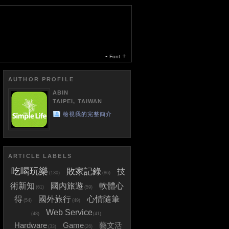
-
+
Font
AUTHOR PROFILE
ABIN
TAIPEI, TAIWAN
檢視我的完整簡介
ARTICLE LABELS
吃喝玩樂
敗家記錄
技
(130)
(86)
術新知
國內旅遊
軟體心
(61)
(59)
得
國外旅行
心情隨筆
(54)
(49)
Web Service
(48)
(41)
Hardware
Game
藝文活
(33)
(26)