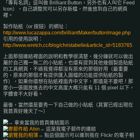
「專有名詞」這叫做 Brilliant Button，另外也有人叫它 Feed
Icon），自己調整完可以另存新檔，然後放到自己的網頁
裡。
製作貼紙（or 按鈕）的網址：
http://www.lucazappa.com/brilliantMaker/buttonImage.php
引用的使用說明：
http://www.wretch.cc/blog/christabelle&article_id=5183765
上面那個連結裡面的說明和教學很清楚，幾分鐘就可以做出
屬於自己獨一無二的小貼紙，也還有提到其他幾個製造貼紙
的工具網頁，不過我覺得都沒有原來的那個好用（最重要
的，原來的那個才有提供匯入圖檔的功能提供貼紙的製
作），如果你還想在貼紙裡面弄中文字，那還是不要吧！那
麼小一張圖放進去的中文高度大概只能有 11 個 pixel 以下，
字體會不大好看。
最後，當然還是要秀一下自己做的小貼紙（其實已經出現在
我首頁好幾天了～）
→ 拿來當我的首頁連結圖示
→ 這是我電子郵件的連結
→ 點這個圖示可以連到我在 Flickr 的電子相