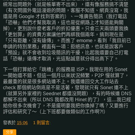
統常出問題外（就是帳單寄不出來），還有像服務搞不清楚
（有次問國外電話漫遊的問題，客服不知道、網頁沒寫，我
還是用 Google 才找到答案的）、一堆廣告簡訊（我打電話
「恐嚇」他們才幫我取消，這也是從網路上才知道能夠關
掉），更別說什麼老客戶的折扣優惠。只會三天兩頭要我換
「更划算」的資費方案讓他們再綁我個兩年，搞到現在是
「只有距離，沒有遠傳」。而進了 emome，看到「我目前已
申請的特別業務」裡面有一項：拒絕訊息，也就是說客戶
「預設」就不會收到垃圾簡訊的干擾，比起我還要自己打電
話「恐嚇」遠傳才取消，光這點誠意就分得出高下了。
下一個打算給它「跳槽」的服務是 ISP。我現在用的 Sonet
一開始還不錯，但這一個月以來狀況頻繁，P2P 慢就算了，
最嚴重的就是很多網站連不上。我還連回交大工作站去
check 那個網站倒底是不是活著，發現就只有 Sonet 連不上
（就算另外家裡的 Seednet 都還沒問題），有的時候連 DNS
都解不出來（所以 DNS 我都改用 Hinet 的了），這....我已經
給你很多次機會了，不是擺明要我把你換掉了嗎？又要進行
評估和研究了～（上下班都要做類似的工作啊?!）
發表於
15:06
1 則留言:
分享