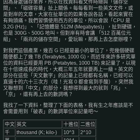
因為身處儲存業界，所以在找資料看文件時總與「儲存空
間」、「磁碟容量」扯上關係。每每看到一些英文文件，或
是對岸的文章，大家在扯單位的如果各說各話，看起來實在
有夠頭痛。我們習慣使用西方的單位，所以會說「CPU 是
3.2G (Hz)」、「記憶體是 512M (Megabytes)」，扯到硬碟，
也是 300G、500G 地叫。但對岸有時會講 「512 百萬位元
組」、「兩兆的儲存空間」，愛玩嘛，那再上去怎麼辦哩？
對我們這個產業，幾百 G 已經是最小的單位了，兜幾個硬碟
隨便都上了幾 TB (Terabytes, 1000 G)，而近年來許多研究單
位的資料已經要用 PB (Petabytes, 1000 TB) 來記量了，以現
在十倍速成長的時代，大概三年五年就要再上一級。英文的
部分在這些「天文數字」的記量上已經都有名稱，已經可以
直逼十的六十三次方（哇！光寫 0 都會寫到手酸），突然我
又聯想到「中文」的部分，我想得到最大的就到「兆」、
「京」，還有再上去的數詞嗎？
我找了一下資料，整理了下面的表格，我有生之年應該是不
會需要用到「破表」的數詞單位來記量吧～
中文
英文
十進位
二進位
千
thousand (K; kilo-)
10^3
2^10