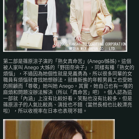
第二部是篠原涼子演的「熟女真命苦」(Anego/姊姊)。這個
被人家叫 Anego 大姊的「野田奈央子」，同樣有種「熟女的
煩惱」，不過因為她個性就是見義勇為，所以很多同輩的女
職員有煩惱就會找她想辦法，就連新進的年輕男員工也受她
的照顧而「尊敬」她叫她 Anego，其實，她自己也有一堆的
麻煩和問題沒辦法解決（所以「真命苦」吧）。個人認為這
一部就「內涵」上沒有比較好看，笑點也沒有比較多，但是
篠原涼子的人氣比較高、演技也不錯（當然長相也比較漂亮
啦），所以收視率在日本也表現不錯。