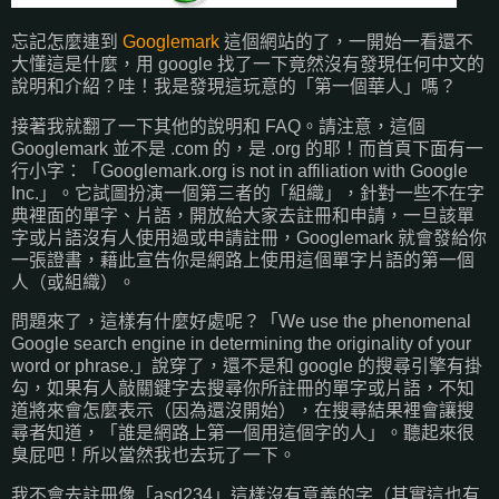
忘記怎麼連到
Googlemark
這個網站的了，一開始一看還不
大懂這是什麼，用 google 找了一下竟然沒有發現任何中文的
說明和介紹？哇！我是發現這玩意的「第一個華人」嗎？
接著我就翻了一下其他的說明和 FAQ。請注意，這個
Googlemark 並不是 .com 的，是 .org 的耶！而首頁下面有一
行小字：「Googlemark.org is not in affiliation with Google
Inc.」。它試圖扮演一個第三者的「組織」，針對一些不在字
典裡面的單字、片語，開放給大家去註冊和申請，一旦該單
字或片語沒有人使用過或申請註冊，Googlemark 就會發給你
一張證書，藉此宣告你是網路上使用這個單字片語的第一個
人（或組織）。
問題來了，這樣有什麼好處呢？「We use the phenomenal
Google search engine in determining the originality of your
word or phrase.」說穿了，還不是和 google 的搜尋引擎有掛
勾，如果有人敲關鍵字去搜尋你所註冊的單字或片語，不知
道將來會怎麼表示（因為還沒開始），在搜尋結果裡會讓搜
尋者知道，「誰是網路上第一個用這個字的人」。聽起來很
臭屁吧！所以當然我也去玩了一下。
我不會去註冊像「asd234」這樣沒有意義的字（其實這也有