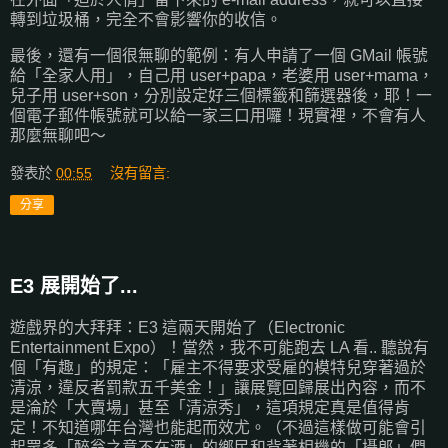
轉到垃圾桶，完全不會影響你的收信。
最後，還有一個很無聊的範例：有人申請了一個 GMail 帳號
給「全家人用」，自己用 user+papa，老婆用 user+mama，
兒子用 user+son，分別設定好三個標籤和篩選器後，耶！一
個電子郵件帳號就可以給一家三口用囉！現實裡，不會有人
那麼無聊吧～
發表於
00:55
沒有留言:
分享
E3 展開始了...
遊戲界的大拜拜：E3 這兩天開始了（Electronic
Entertainment Expo）！當然，我不可能跑去 LA 看.. 聽說有
個「有趣」的規定：「雇主不得要求受雇的模特兒穿著過於
清涼，違反者罰款五千美金！」讓展覽回歸展出內容，而不
是淪於「大賣場」甚至「清涼秀」，這項規定真是值得肯
定！不知道哪年台灣也能起而效尤。（不過這樣做可能會引
起眾多「醉翁之意不在酒」的鄉民和背著相機的「攝郎」們