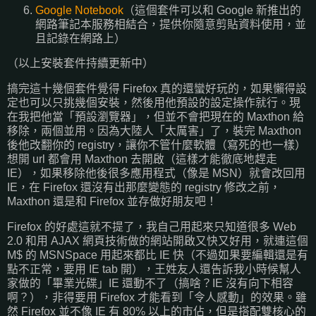
Google Notebook
（這個套件可以和 Google 新推出的
網路筆記本服務相結合，提供你隨意剪貼資料使用，並
且記錄在網路上）
（以上安裝套件持續更新中）
搞完這十幾個套件覺得 Firefox 真的還蠻好玩的，如果懶得設
定也可以只挑幾個安裝，然後用他預設的設定操作就行。現
在我把他當「預設瀏覽器」，但並不會把現在的 Maxthon 給
移除，兩個並用。因為大陸人「太厲害」了，裝完 Maxthon
後他改翻你的 registry，讓你不管什麼軟體（寫死的也一樣）
想開 url 都會用 Maxthon 去開啟（這樣才能徹底地趕走
IE），如果移除他後很多應用程式（像是 MSN）就會改回用
IE，在 Firefox 還沒有出那麼變態的 registry 修改之前，
Maxthon 還是和 Firefox 並存做好朋友吧！
Firefox 的好處這就不提了，我自己用起來只知道很多 Web
2.0 和用 AJAX 網頁技術做的網站開啟又快又好用，就連這個
M$ 的 MSNSpace 用起來都比 IE 快（不過如果要編輯還是有
點不正常，要用 IE tab 開），王姓友人還告訴我小時候幫人
家做的「畢業光碟」IE 還動不了（搞啥？IE 沒有向下相容
啊？），非得要用 Firefox 才能看到「令人感動」的效果。雖
然 Firefox 並不像 IE 有 80% 以上的市佔，但是搭配雙核心的