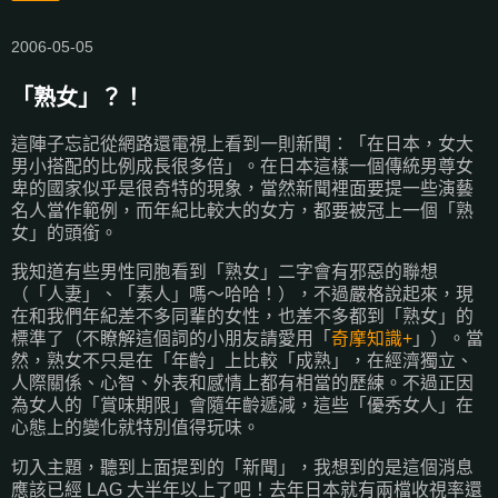
2006-05-05
「熟女」？！
這陣子忘記從網路還電視上看到一則新聞：「在日本，女大
男小搭配的比例成長很多倍」。在日本這樣一個傳統男尊女
卑的國家似乎是很奇特的現象，當然新聞裡面要提一些演藝
名人當作範例，而年紀比較大的女方，都要被冠上一個「熟
女」的頭銜。
我知道有些男性同胞看到「熟女」二字會有邪惡的聯想
（「人妻」、「素人」嗎～哈哈！），不過嚴格說起來，現
在和我們年紀差不多同輩的女性，也差不多都到「熟女」的
標準了（不瞭解這個詞的小朋友請愛用「
奇摩知識+
」）。當
然，熟女不只是在「年齡」上比較「成熟」，在經濟獨立、
人際關係、心智、外表和感情上都有相當的歷練。不過正因
為女人的「賞味期限」會隨年齡遞減，這些「優秀女人」在
心態上的變化就特別值得玩味。
切入主題，聽到上面提到的「新聞」，我想到的是這個消息
應該已經 LAG 大半年以上了吧！去年日本就有兩檔收視率還