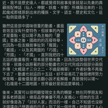
近，我不是歷史達人，都感覺得到故事背景就是以先秦的典
籍搭配神話（仙人、神獸、妖魔、半獸）所構築出來的，比
起魔戒那樣原創出來的種族、文字、語言、歷史和文化，這
一點倒是遜多了。
雖然這是部中國味很重的動畫，畫面
音效並沒有什麼特色，但故事的內容
才是重點。從以陽子為主軸的「慶
國」登基之後，國政的的百廢待舉，
也因為一些支線故事扯到「雁國」、
「戴國」，以及其周圍的「巧國」、
「芳國」、「才國」，直到我把四十
五話的動畫看完，根本是意猶未盡，因為別說整個世界交代
完畢，就連小說原著的部分動畫也只交代完成四個部分兩個
外傳（大概是才三分之二，不過是精華），作者好像不再寫
下去了，動畫也就這四十五話，好不容易花了幾個禮拜努力
地攻略，最後還是要去翻小說才能解癮，真是情何以堪～
（右邊是十二國地圖，世界最好是就這麼單純..）
後來，其實可以很明顯發現女主角的轉變。她在同學朋友和
家長老師面前，總是品學兼優不用人家擔心，但她的生活，
就好像是為了「討好人家」而活的一樣，自己不知道也沒辦
法選擇自己想要過的日子。到了另一個世界，她發現了人心