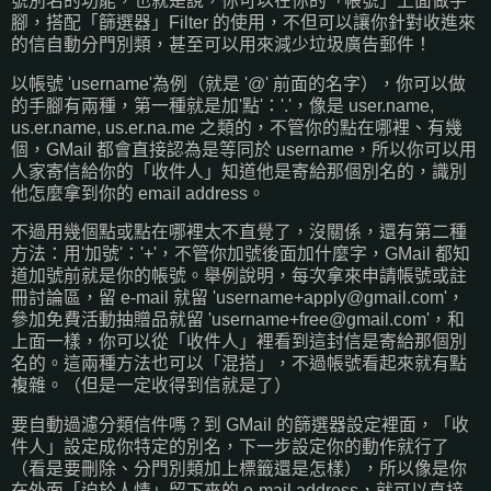
號別名的功能，也就是說，你可以在你的「帳號」上面做手
腳，搭配「篩選器」Filter 的使用，不但可以讓你針對收進來
的信自動分門別類，甚至可以用來減少垃圾廣告郵件！
以帳號 'username'為例（就是 '@' 前面的名字），你可以做
的手腳有兩種，第一種就是加'點'：'.'，像是 user.name,
us.er.name, us.er.na.me 之類的，不管你的點在哪裡、有幾
個，GMail 都會直接認為是等同於 username，所以你可以用
人家寄信給你的「收件人」知道他是寄給那個別名的，識別
他怎麼拿到你的 email address。
不過用幾個點或點在哪裡太不直覺了，沒關係，還有第二種
方法：用'加號'：'+'，不管你加號後面加什麼字，GMail 都知
道加號前就是你的帳號。舉例說明，每次拿來申請帳號或註
冊討論區，留 e-mail 就留 '
username+apply@gmail.com
'，
參加免費活動抽贈品就留 '
username+free@gmail.com
'，和
上面一樣，你可以從「收件人」裡看到這封信是寄給那個別
名的。這兩種方法也可以「混搭」，不過帳號看起來就有點
複雜。（但是一定收得到信就是了）
要自動過濾分類信件嗎？到 GMail 的篩選器設定裡面，「收
件人」設定成你特定的別名，下一步設定你的動作就行了
（看是要刪除、分門別類加上標籤還是怎樣），所以像是你
在外面「迫於人情」留下來的 e-mail address，就可以直接