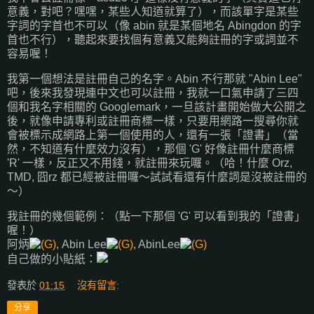
意義，對吧？嘿嘿，某些人知道就算了），而該單字是某些
字詞的字首也不可以（像 abin 就是某個地名 Abingdon 的字
首也不行），聽起來要找個有意義又能夠註冊的字或詞並不
容易喔！
我第一個想法是註冊自己的名字。Abin 不行那就 "Abin Lee"
吧，後來我發現連中文也可以註冊，我就一口氣申請了三四
個和我名字相關的 Googlemark，一旦該計畫開始做大公開之
後，就像申請專利或註冊商標一樣，只要用網路一搜尋你就
會被標示成網路上第一個使用的人，還有一張「證書」（當
然，不知道有什麼效力沒有），那個 'G' 好像註冊什麼商標
'R' 一樣，反正又不用錢，就註冊來玩囉。（哈！什麼 Orz,
TMD, 囧rz 都已經被註冊囉～試試看還有什麼詞是沒被註冊的
～）
我註冊的幾個範例：（點一下那個 'G' 可以看到我的「證書」
喔！）
阿炳
, Abin Lee
, AbinLee
自己做的小貼紙：
發表於
01:15
沒有留言:
分享