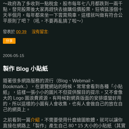
～政府為了多收到一點稅金，股市每年七八月都跌到一兩千
點，發完股票後大家再趕快去搶購低價股票，狂噴猛漲個十
天半個月，每年都來坐一下雲霄飛車，這樣就叫做有符合公
平原則了吧？（吼，不要再亂搞了啦～）
發表於
00:39
沒有留言:
分享
2006-05-15
製作 Blog 小貼紙
隨著很多網路服務的流行（Blog、Webmail、
Bookmark..），在瀏覽網站的時候，常常會看到各種「小貼
紙」，這樣一張小小的圖片不但提供醒目的提示，又不會像
大的 Logo 圖浪費資源，有時候對網頁版面的安排還蠻好用
的，所以這樣的小圖有人會收集，也有人會做自己的放在自
己的網頁上。
之前看到一篇
介紹
，不需要使用什麼繪圖軟體，就可以讓你
直接在網路上「製作」產生自己 80 * 15 大小的小貼紙（其實