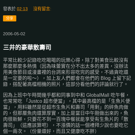
發表於
02:13
沒有留言:
分享
2006-05-02
三井的豪華散壽司
平常比較少記錄吃吃喝喝的玩樂心得，除了對美食比較沒有
那麼那麼多熱情（因為味蕾實在分不出太多的差異，沒辦法
用美食節目或漫畫裡的台詞來形容吃完的感受，不過貪吃還
是一定要的啦～），加上友人們都會在他們的 Blog 上留下記
錄，搭配著高檔相機的照片，這部分看他們的評論就行了。
因為上班中午時間幾乎都和同事到中和 GlobalMall 吃午餐，
也常常吃 「Justco 超市便當」，其中最高檔的是「生魚片便
當」，用料雖然是從超市生魚片和壽司「用剩」的碎魚肉做
的，但那層魚肉還算厚實，加上是當日中午剛做出來的，魚
肉很新鮮，只要花不到一百塊中餐就能享受有生魚片的「散
壽司」（這應該算吧），不漲價的話一個禮拜少說也要吃它
個一兩次。（份量還好，而且又健康吃不胖）