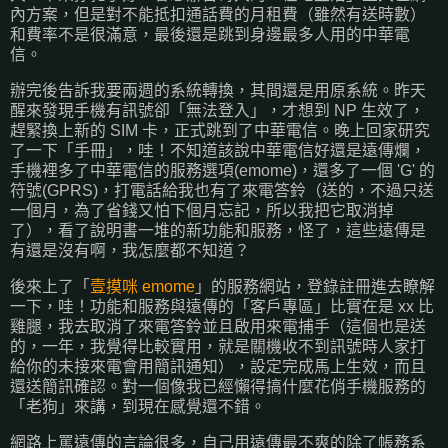
內方案，但是對不能抵扣通話費的月租費（雖然有送時數）
和費率不是很滿意，最後還是跳到身邊最多人用的中華電
信。
辦完後告訴我要兩週的系統轉換，其間還是用原系統。昨天
醒來發現手機有訊號卻「無法登入」，才想到 NP 生效了，
趕緊換上新的 SIM 卡，正式跳到了中華電信。晚上回家研究
了一下「手冊」，哇！不知道該說中華電信好還是遠傳爛，
手機裡多了中華電信的服務選項(emome)，還多了一個 'G' 的
符號(GPRS)，打電話給我也有了來電答鈴（送的，不過只送
一個月，為了省錢又怕下個月忘記，所以我把它取消掉
了），看了說明書一堆的新功能和服務，怪了，這些遠傳是
有還是沒有啊，我怎麼都不知道？
後來上了「
壹摸咪 emome
」的服務網站，登錄註冊進去瞭解
一下，哇！功能和服務與遠傳的「客戶專區」比實在是 xx 比
雞腿，我去取消了來電答鈴並且啟用來電捕手（這個也是送
的，一年，我覺得比較實用，就是關機收不到訊號時人家打
給你的未接來電會用簡訊通知），設定完成馬上生效，而且
還送簡訊確認。對一個像我已經懶得搞什麼花俏手機服務的
「老狗」來講，到現在感覺還不錯。
網路上罵遠傳的言論很多，自己用遠傳最不爽的除了帳務系