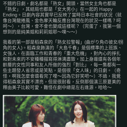
不錯的日劇，劇名都是「熟女」開頭，當然女主角也都是
「熟女」，其結局也都是「女大男小」在一起的 Happy
Ending。日劇內容其實早已反映了當時日本社會的狀況（就
像台灣龍捲風、金色摩天輪反應台灣現在的狀況一樣嗎？呵
呵～），台灣，會不會也變成這樣呢？（完蛋了，我第一個
想到的是純美姐和莉莉姐耶～噗～～）
我看的第一部是稻森泉的「熟女拉警報」(曲がり角の彼女/拐
角的女人)。稻森泉飾演的「大島千春」是個標準的上班族、
女強人，在面臨工作和青春的「重大危機」，對內心的掙扎
和對未來的不安種種描寫得淋漓盡致，加上身邊還有各個年
齡層的女性同事和友人所做的強烈「對比」，每一集都有一
些主題發人省思或是笑點，是個很「女人味」的日劇。（奇
怪，啊我怎麼會還看完了哩～因為它好笑吧～）不過，我覺
得稻森泉其實不漂亮，但是很耐看，反倒那個演三原夏美的
釋由美子比較可愛，難怪在劇中總是左右逢源，哈哈～