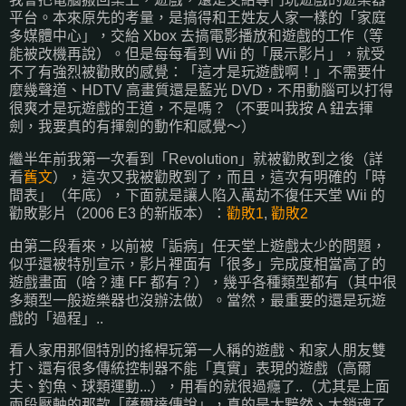
平台。本來原先的考量，是搞得和王姓友人家一樣的「家庭
多媒體中心」，交給 Xbox 去搞電影播放和遊戲的工作（等
能被改機再說）。但是每每看到 Wii 的「展示影片」，就受
不了有強烈被勸敗的感覺：「這才是玩遊戲啊！」不需要什
麼幾聲道、HDTV 高畫質還是藍光 DVD，不用動腦可以打得
很爽才是玩遊戲的王道，不是嗎？（不要叫我按 A 鈕去揮
劍，我要真的有揮劍的動作和感覺～）
繼半年前我第一次看到「Revolution」就被勸敗到之後（詳
看
舊文
），這次又我被勸敗到了，而且，這次有明確的「時
間表」（年底），下面就是讓人陷入萬劫不復任天堂 Wii 的
勸敗影片（2006 E3 的新版本）：
勸敗1
,
勸敗2
由第二段看來，以前被「詬病」任天堂上遊戲太少的問題，
似乎還被特別宣示，影片裡面有「很多」完成度相當高了的
遊戲畫面（啥？連 FF 都有？），幾乎各種類型都有（其中很
多類型一般遊樂器也沒辦法做）。當然，最重要的還是玩遊
戲的「過程」..
看人家用那個特別的搖桿玩第一人稱的遊戲、和家人朋友雙
打、還有很多傳統控制器不能「真實」表現的遊戲（高爾
夫、釣魚、球類運動...），用看的就很過癮了..（尤其是上面
兩段壓軸的那款「薩爾達傳說」，真的是太黯然、太銷魂了