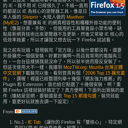
的 IE。我不用 IE 已經很久了，不過一直用
的都是以 IE 為核心的瀏覽器工具，像是日
本人做的
Sleipnir
、大陸人做的
Maxthon
(MyIE2
)，想要兼有 IE 的網頁相容性和種種外掛功能的便利
性（像是分頁、手勢）。但我用的工具畢竟是小眾市場，缺
點是新網頁技術出來瀏覽器不及更新，然後又常被 IE 核心的
低效率拖累，所以才讓我又想去玩一下 Firefox 試試看。
我之前有玩過，發現裝完「官方版」以後什麼都沒有，還要
外掛擴充一個個安裝，好累好懶啊～而且我常用的電腦有三
台，一台台這樣搞我就沒命了，所以就半途而廢反安裝了。
但這次使用大不一樣，我連到
MozTW.org: Mozilla 台灣正體
中文官網
下載裝完以後，看到首頁有個「
2006 Top 15 擴充套
件
」，讚喔！裡面已經整理列舉十幾個「網友強力推薦」的
Plugin 和 Extension，我也給它點選了十幾個安裝，啊？重
開 Firefox 這樣就裝好搞定了？真方便啊！下面列出我裝的套
件（連結是官網，要裝還是去
Top 15 那邊勾選
，裝完就能
用，要更好玩就進去調一下設定）:
From
No.1 -
IE Tab
（讓你的 Firefox 有「雙核心」，特定網
頁可以用 IE 的分頁來看，超讚！）