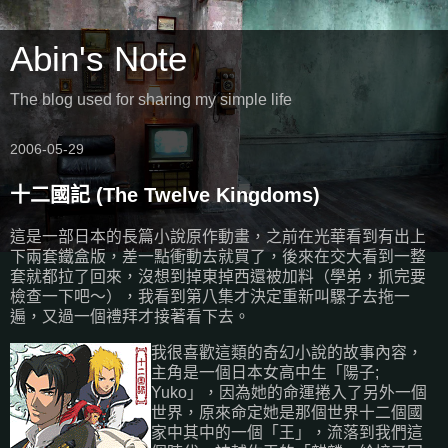
Abin's Note
The blog used for sharing my simple life
2006-05-29
十二國記 (The Twelve Kingdoms)
這是一部日本的長篇小說原作動畫，之前在光華看到有出上
下兩套鐵盒版，差一點衝動去就買了，後來在交大看到一整
套就都拉了回來，沒想到掉東掉西還被加料（學弟，抓完要
檢查一下吧～），我看到第八集才決定重新叫騾子去拖一
遍，又過一個禮拜才接著看下去。
我很喜歡這類的奇幻小說的故事內容，
主角是一個日本女高中生「陽子;
Yuko」，因為她的命運捲入了另外一個
世界，原來命定她是那個世界十二個國
家中其中的一個「王」，流落到我們這