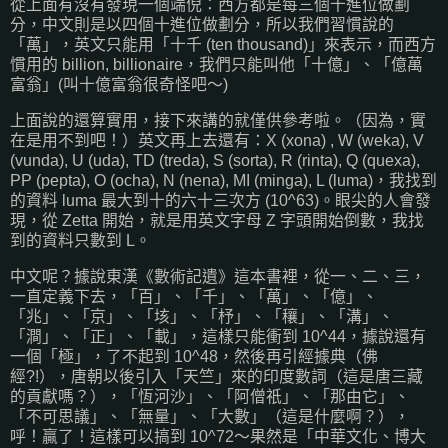
從上面有沒有發現一個端倪：西方都是每三個十進位做劃
分，中文則是以四個十進位做劃分，所以我們習慣說的
「萬」，英文只能用「十千 (ten thousand)」來表示，而西方
慣用的 billion, billionaire，我們只能叫他「十億」、「億萬
富翁」(叫十億富翁很奇怪吧～)
上面說的還算實用，接下來講的就僅供參考啦。（因為，實
在是用不到吧！）英文再上去還有：X (xona) , W (weka), V
(vunda), U (uda), TD (treda), S (sorta), R (rinta), Q (quexa),
PP (pepta), O (ocha), N (nena), MI (minga), L (luma)，我找到
的資料 luma 最大到十的六十三次方 (10^63)。眼尖的人會發
現，從 Zetta 開始，就是用英文字母 Z 字頭開始倒數，我找
到的資料只數到 L。
中文呢？據說東漢《數術記遺》這本書裡，從一、二、三，
一直定義下去，「百」、「千」、「萬」、「億」、
「兆」、「京」、「垓」、「杼」、「穰」、「溝」、
「澗」、「正」、「載」，這樣只能衝到 10^44，據說還有
一個「極」，了不起到 10^48，然後再引經據典（佛
經?!），唐朝以後引入「天竺」來的印度數詞（這是唐三藏
的貢獻嗎？），「恆河沙」、「阿僧祇」、「那由它」、
「不可思議」、「無量」、「大數」（這是什麼啊？），
呼！贏了！這樣可以搞到 10^72～果然是「中華文化、博大