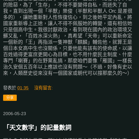
的險惡，為了「生存」，不得不要變得自私，而迷失了自
我。直到出現一個「半獸」樂俊（半獸和半獸人 Orc 是差很
多的），讓她重新對人性恢復信心，到之後她平定內亂，將
國家重新導上正途，讓人不得不佩服她的轉變，還有相信她
只是個高中生。我很討厭政治，看到現在國內的政治環境又
髒又亂，「百姓水深火熱」，真希望「天帝」可以重新命定
一個新的「王」再指派一隻神獸「麒麟」輔佐他，就算王是
個日本女高中生也沒關係，只要他能有該有的使命感，以讓
百姓過得更富庶更開心為目標，也不用什麼民主制度、什麼
專門「喇賽」的在野黨亂搞，那麼咱們要像「雁國」一樣長
治久安個五百年以上應該也沒有問題～（不過，好像有史以
來，人類歷史從來沒有一個國家或朝代可以撐那麼久的～）
發表於
01:35
沒有留言:
分享
2006-05-23
「天文數字」的記量數詞