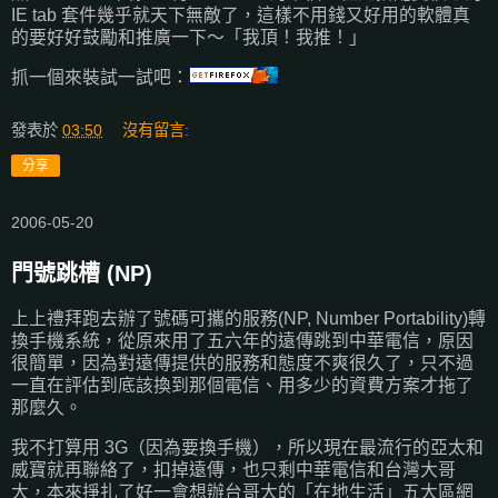
IE tab 套件幾乎就天下無敵了，這樣不用錢又好用的軟體真
的要好好鼓勵和推廣一下～「我頂！我推！」
抓一個來裝試一試吧：
發表於
03:50
沒有留言:
分享
2006-05-20
門號跳槽 (NP)
上上禮拜跑去辦了號碼可攜的服務(NP, Number Portability)轉
換手機系統，從原來用了五六年的遠傳跳到中華電信，原因
很簡單，因為對遠傳提供的服務和態度不爽很久了，只不過
一直在評估到底該換到那個電信、用多少的資費方案才拖了
那麼久。
我不打算用 3G（因為要換手機），所以現在最流行的亞太和
威寶就再聯絡了，扣掉遠傳，也只剩中華電信和台灣大哥
大，本來掙扎了好一會想辦台哥大的「在地生活」五大區網