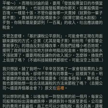
平喔～）。而現在討論的是，要用「發放股票當日的市價當
作課稅的標準」，也就是我發股票給你那天，如果股價是一
百塊，一樣是十張，不管你最後哪一天賣掉（就算你一輩子
都不賣），賣掉那天的股價是多少（就算它變成水餃股），
歹勢，你隔年還是要認列「一百萬」的收入，吐出應該繳的
稅金。
不管怎麼樣，「基於課稅公平原則」，可能會修正現在用面
額來課稅的方式，企業（尤其是電子業）紛紛用「會影響企
業競爭力」的理由反對這種改革，而我們這種小老百姓呢，
擺明了政府就是在找地方拼命地摳出稅金來，物價在漲薪水
不漲就算了，還要用稅金讓你的收入減少，怎麼辦，換我們
上街頭了嗎？（不過科技碗糕們都很忙，可能沒空上街頭...）
我只想說，饒了我吧～「辛辛苦苦進了一家會發股票的上市
公司還做牛做馬，卻得不到應有的尊重～」這樣搞下去，明
年要繳的稅金肯定比今年還要多（可能多很多），難不成，
我也要開始想一些合法逃漏稅的方法來節稅了嗎？（去開公
司～還是弄個基金會？）原文在
這裡
。
可以想到的亂象：以後每年一到發股票的前一個月，每家公
司股票紛紛出清連續跌停，通通跌到十塊甚至更低，公司要
列的費用才能最低，員工也可以少繳點稅，兩全其美，讚喔