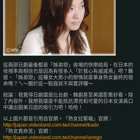
這兩部日劇最後都是「姊弟戀」收場的快樂結局，在日本的
收視率高相信也是因為有很多人「於我心有戚戚焉」吧？難
道，「姊弟戀」這種女大男小的戀情就是單身熟女最終的宿
命嗎？ㄟ～關於這一點我就不與置評囉～
結論：我覺得日劇還是比台劇、韓劇甚至美國影集好看，除
了內容外，我想我還是不能抵抗漂亮和可愛的日本女演員口
中講出甜美日語的吸引力吧！哈哈！
以上圖片都是引用自官網。「熟女拉緊報」官網：
http://japan.videoland.com.tw/channel/kado
「熟女真命苦」官網：
http://japan.videoland.com.tw/channel/anego