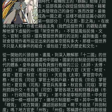
個時代，被輔佐王的「麒麟」給接了回
去。這部長篇小說從這個點開始，藉著
主角發現自己的身份、進而改變，最後
成為一國之君，這樣不過是這篇小說的
第一個部分：「月之影 - 影之海」。在故
事的進行中，作者也藉由主角（我們這個世界）的觀點去瞭
解他筆下虛擬的一個「架空世界」，不管是風俗民情、文
化、官制、信仰，還有整個世界運行的法則，越到後面，你
就會發現作者所設定出來的故事空間有多大，那樣一個世界
不只是人和事件的組合，還包括了悠久的歷史和文化。
從一開始的片頭音樂、畫風，到深入瞭解那「十二國」的世
界，從頭到尾就是濃濃地中國味，國家的官制是仿照中國周
代的體系，皇帝身邊有負責進行教導的三公（太師、太傅、
太保），國家行政（相當行政院）設置六官（天官、地官、
春官、夏官、秋官、冬官），天官長（太宰）掌管宮中內
務，地官長（司徒）掌管土地與戶籍，春官長（宗伯）掌管
祭祀，夏官長（司馬）掌管兵馬軍事，秋官長（司寇）掌管
刑罰與外交，冬官長（司空）掌管各項工程和特種兵器（冬
器），行政院長為「冢宰」，差不多是宰相的意思。中央官
制抄得一模一樣就算了，連地方制度都一樣。其中一集有位
「裡胥」（地方賢達）講述田畝制度，啊？不就是「井田制
度」嗎？地方官吏「州牧」「州伯」等稱謂也是仿照到很接