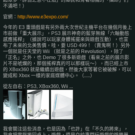
不滿吧！）
官網：
http://www.e3expo.com/
今年的 E3 重頭戲是有另外兩大次世紀主機平台在幾個月後上
市前做「重大展示」，PS3 展示神奇的藍芽無線「六軸動態
感應搖桿」（據說可以玩家身體搖擺來與遊戲互動），也宣
布了未來的北美售價，哇，要 USD 499！（賣鬼啊！）另外
一個就是任天堂的 Wii （就是之前的 Revolution），除了
「正名」之外，也 Demo 了很多新遊戲（看來之前的展示影
片不是唬爛的，那個搖桿真的可以那樣玩～），而已經上市
的 XBox360 就是繼續出遊戲，然後大家等著它被破解，可以
變成和 Xbox 一樣的家庭媒體中心。（.....）
從左自右：PS3, XBox360, Wii ...
我會關注這些消息，也是因為「也許」在「不久的將來」，
我會把電腦搬回桌上，遊戲，還是交給專門玩遊戲的遊樂器