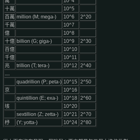
萬
10^4
十萬
10^5
百萬
million (M; mega-)
10^6
2^20
千萬
10^7
億
10^8
十億
billion (G; giga-)
10^9
2^30
百億
10^10
千億
10^11
兆
trillion (T; tera-)
10^12
2^40
....
quadrillion (P; peta-)
10^15
2^50
京
10^16
quintillion (E; exa-)
10^18
2^60
垓
10^20
sextillion (Z; zetta-)
10^21
2^70
杼
(Y; yotta-)
10^24
2^80