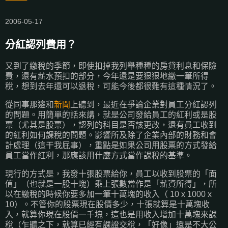
2006-05-17
分紅認列費用？
又到了繳稅的季節，即使扣掉我列舉種種的房貸利息和保險
費，還有薪水預扣的部分，今年還是要狠狠地繳一筆所得
稅，想到去年還可以退稅，可能今後都很難有這種情況了。
從同事那邊和
新聞
上聽到，最近在爭論企業對員工分紅認列
的問題。用簡單的話來講，就是公司發給員工的紅利或是股
票（尤其是股票），認列的科目是否該更改，還有員工收到
的紅利如何課稅的問題。影響所及除了企業內部的財務和會
計處理（這干我屁事），重點是如果公司用股票的方式發給
員工當作紅利，那應該用什麼方式當作課稅的基準。
現行的方式是，我發十張股票給你，員工以收到股票的「面
值」（也就是一股十塊）乘上張數當作是「薪資所得」，所
以在繳稅的時候你要多加一筆十萬塊的收入（ 10 x 1000 x
10）。不管你的股票現在股價多少，十張就算是十萬塊收
入，就算你現在股價一千塊，這也是用收入增加十萬塊來課
稅（乍聽之下，就算已經有課證交稅，「好像」還是不大公