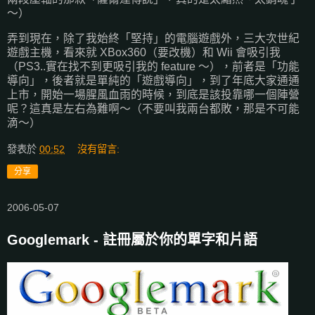
～）
弄到現在，除了我始終「堅持」的電腦遊戲外，三大次世紀
遊戲主機，看來就 XBox360（要改機）和 Wii 會吸引我
（PS3..實在找不到更吸引我的 feature ～），前者是「功能
導向」，後者就是單純的「遊戲導向」，到了年底大家通通
上市，開始一場腥風血雨的時候，到底是該投靠哪一個陣營
呢？這真是左右為難啊～（不要叫我兩台都敗，那是不可能
滴～）
發表於
00:52
沒有留言:
分享
2006-05-07
Googlemark - 註冊屬於你的單字和片語