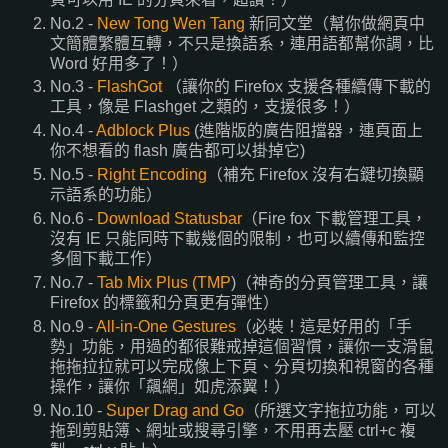
No.2 -
New Tong Wen Tang
新同文堂（幫你做網頁中
文簡體繁體互轉，不只是換語系，連用語都幫你調，比
Word 好用多了！）
No.3 -
FlashGot
（讓你的 Firefox 支援各種續傳下載的
工具，像是 Flashget 之類的，支援很多！）
No.4 -
Adblock Plus
(進階版的廣告阻擋器，連頁面上
你不想看的 flash 廣告都可以掛掉它)
No.5 -
Right Encoding
（補充 Firefox 沒有右鍵切換顯
示語系的功能）
No.6 -
Download Statusbar
（Fire fox 下載管理工具，
沒有 IE 只能同時下載幾個的限制，也可以續傳和監控
多個下載工作）
No.7 -
Tab Mix Plus (TMP
)（神奇的分頁管理工具，讓
Firefox 的標籤和分頁更有彈性）
No.9 -
All-in-One Gestures
（必裝！這是好用的「手
勢」功能，用過的都很難戒掉這個習慣，讓你一支滑鼠
拖拖拉拉就可以完成像上下頁、分頁切換和視窗的各種
操作，讓你「飆網」如虎添翼！）
No.10 -
Super Drag and Go
（所選文字拖拉功能，可以
拖到剪貼簿、網址或搜尋引擎，不用再去壓 ctrl+c 複