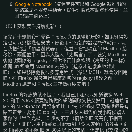
Google Notebook
（這個套件可以和 Google 新推出的
網路筆記本服務相結合，提供你隨意剪貼資料使用，並
且記錄在網路上）
（以上安裝套件持續更新中）
搞完這十幾個套件覺得 Firefox 真的還蠻好玩的，如果懶得設
定也可以只挑幾個安裝，然後用他預設的設定操作就行。現
在我把他當「預設瀏覽器」，但並不會把現在的 Maxthon 給
移除，兩個並用。因為大陸人「太厲害」了，裝完 Maxthon
後他改翻你的 registry，讓你不管什麼軟體（寫死的也一樣）
想開 url 都會用 Maxthon 去開啟（這樣才能徹底地趕走
IE），如果移除他後很多應用程式（像是 MSN）就會改回用
IE，在 Firefox 還沒有出那麼變態的 registry 修改之前，
Maxthon 還是和 Firefox 並存做好朋友吧！
Firefox 的好處這就不提了，我自己用起來只知道很多 Web
2.0 和用 AJAX 網頁技術做的網站開啟又快又好用，就連這個
M$ 的 MSNSpace 用起來都比 IE 快（不過如果要編輯還是有
點不正常，要用 IE tab 開），王姓友人還告訴我小時候幫人
家做的「畢業光碟」IE 還動不了（搞啥？IE 沒有向下相容
啊？），非得要用 Firefox 才能看到「令人感動」的效果。雖
然 Firefox 並不像 IE 有 80% 以上的市佔，但是搭配雙核心的