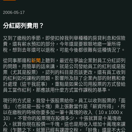
2006-05-17
分紅認列費用？
又到了繳稅的季節，即使扣掉我列舉種種的房貸利息和保險
費，還有薪水預扣的部分，今年還是要狠狠地繳一筆所得
稅，想到去年還可以退稅，可能今後都很難有這種情況了。
從同事那邊和
新聞
上聽到，最近在爭論企業對員工分紅認列
的問題。用簡單的話來講，就是公司發給員工的紅利或是股
票（尤其是股票），認列的科目是否該更改，還有員工收到
的紅利如何課稅的問題。影響所及除了企業內部的財務和會
計處理（這干我屁事），重點是如果公司用股票的方式發給
員工當作紅利，那應該用什麼方式當作課稅的基準。
現行的方式是，我發十張股票給你，員工以收到股票的「面
值」（也就是一股十塊）乘上張數當作是「薪資所得」，所
以在繳稅的時候你要多加一筆十萬塊的收入（ 10 x 1000 x
10）。不管你的股票現在股價多少，十張就算是十萬塊收
入，就算你現在股價一千塊，這也是用收入增加十萬塊來課
稅（乍聽之下，就算已經有課證交稅，「好像」還是不大公