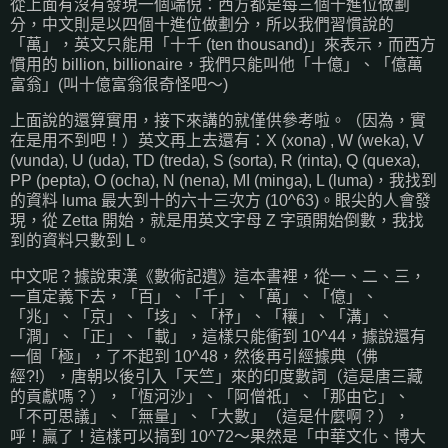
從上面有沒有發現一個端倪：西方都是每三個十進位做劃
分，中文則是以四個十進位做劃分，所以我們習慣說的
「萬」，英文只能用「十千 (ten thousand)」來表示，而西方
慣用的 billion, billionaire，我們只能叫他「十億」、「億萬
富翁」(叫十億富翁很奇怪吧～)
上面說的還算實用，接下來講的就僅供參考啦。（因為，實
在是用不到吧！）英文再上去還有：X (xona) , W (weka), V
(vunda), U (uda), TD (treda), S (sorta), R (rinta), Q (quexa),
PP (pepta), O (ocha), N (nena), MI (minga), L (luma)，我找到
的資料 luma 最大到十的六十三次方 (10^63)。眼尖的人會發
現，從 Zetta 開始，就是用英文字母 Z 字頭開始倒數，我找
到的資料只數到 L。
中文呢？據說東漢《數術記遺》這本書裡，從一、二、三，
一直定義下去，「百」、「千」、「萬」、「億」、
「兆」、「京」、「垓」、「杼」、「穰」、「溝」、
「澗」、「正」、「載」，這樣只能衝到 10^44，據說還有
一個「極」，了不起到 10^48，然後再引經據典（佛
經?!），唐朝以後引入「天竺」來的印度數詞（這是唐三藏
的貢獻嗎？），「恆河沙」、「阿僧祇」、「那由它」、
「不可思議」、「無量」、「大數」（這是什麼啊？），
呼！贏了！這樣可以搞到 10^72～果然是「中華文化、博大