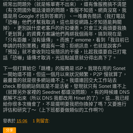
統常出問題外（就是帳單寄不出來），還有像服務搞不清楚
（有次問國外電話漫遊的問題，客服不知道、網頁沒寫，我
還是用 Google 才找到答案的）、一堆廣告簡訊（我打電話
「恐嚇」他們才幫我取消，這也是從網路上才知道能夠關
掉），更別說什麼老客戶的折扣優惠。只會三天兩頭要我換
「更划算」的資費方案讓他們再綁我個兩年，搞到現在是
「只有距離，沒有遠傳」。而進了 emome，看到「我目前已
申請的特別業務」裡面有一項：拒絕訊息，也就是說客戶
「預設」就不會收到垃圾簡訊的干擾，比起我還要自己打電
話「恐嚇」遠傳才取消，光這點誠意就分得出高下了。
下一個打算給它「跳槽」的服務是 ISP。我現在用的 Sonet
一開始還不錯，但這一個月以來狀況頻繁，P2P 慢就算了，
最嚴重的就是很多網站連不上。我還連回交大工作站去
check 那個網站倒底是不是活著，發現就只有 Sonet 連不上
（就算另外家裡的 Seednet 都還沒問題），有的時候連 DNS
都解不出來（所以 DNS 我都改用 Hinet 的了），這....我已經
給你很多次機會了，不是擺明要我把你換掉了嗎？又要進行
評估和研究了～（上下班都要做類似的工作啊?!）
發表於
15:06
1 則留言:
分享