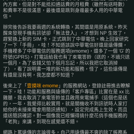
內方案，但是對不能抵扣通話費的月租費（雖然有送時數）
和費率不是很滿意，最後還是跳到身邊最多人用的中華電
信。
辦完後告訴我要兩週的系統轉換，其間還是用原系統。昨天
醒來發現手機有訊號卻「無法登入」，才想到 NP 生效了，
趕緊換上新的 SIM 卡，正式跳到了中華電信。晚上回家研究
了一下「手冊」，哇！不知道該說中華電信好還是遠傳爛，
手機裡多了中華電信的服務選項(emome)，還多了一個 'G' 的
符號(GPRS)，打電話給我也有了來電答鈴（送的，不過只送
一個月，為了省錢又怕下個月忘記，所以我把它取消掉
了），看了說明書一堆的新功能和服務，怪了，這些遠傳是
有還是沒有啊，我怎麼都不知道？
後來上了「
壹摸咪 emome
」的服務網站，登錄註冊進去瞭解
一下，哇！功能和服務與遠傳的「客戶專區」比實在是 xx 比
雞腿，我去取消了來電答鈴並且啟用來電捕手（這個也是送
的，一年，我覺得比較實用，就是關機收不到訊號時人家打
給你的未接來電會用簡訊通知），設定完成馬上生效，而且
還送簡訊確認。對一個像我已經懶得搞什麼花俏手機服務的
「老狗」來講，到現在感覺還不錯。
網路上罵遠傳的言論很多，自己用遠傳最不爽的除了帳務系