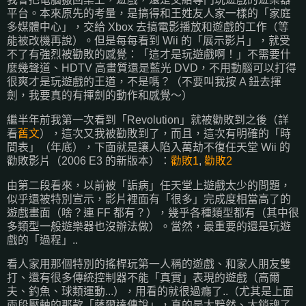
平台。本來原先的考量，是搞得和王姓友人家一樣的「家庭
多媒體中心」，交給 Xbox 去搞電影播放和遊戲的工作（等
能被改機再說）。但是每每看到 Wii 的「展示影片」，就受
不了有強烈被勸敗的感覺：「這才是玩遊戲啊！」不需要什
麼幾聲道、HDTV 高畫質還是藍光 DVD，不用動腦可以打得
很爽才是玩遊戲的王道，不是嗎？（不要叫我按 A 鈕去揮
劍，我要真的有揮劍的動作和感覺～）
繼半年前我第一次看到「Revolution」就被勸敗到之後（詳
看
舊文
），這次又我被勸敗到了，而且，這次有明確的「時
間表」（年底），下面就是讓人陷入萬劫不復任天堂 Wii 的
勸敗影片（2006 E3 的新版本）：
勸敗1
,
勸敗2
由第二段看來，以前被「詬病」任天堂上遊戲太少的問題，
似乎還被特別宣示，影片裡面有「很多」完成度相當高了的
遊戲畫面（啥？連 FF 都有？），幾乎各種類型都有（其中很
多類型一般遊樂器也沒辦法做）。當然，最重要的還是玩遊
戲的「過程」..
看人家用那個特別的搖桿玩第一人稱的遊戲、和家人朋友雙
打、還有很多傳統控制器不能「真實」表現的遊戲（高爾
夫、釣魚、球類運動...），用看的就很過癮了..（尤其是上面
兩段壓軸的那款「薩爾達傳說」，真的是太黯然、太銷魂了