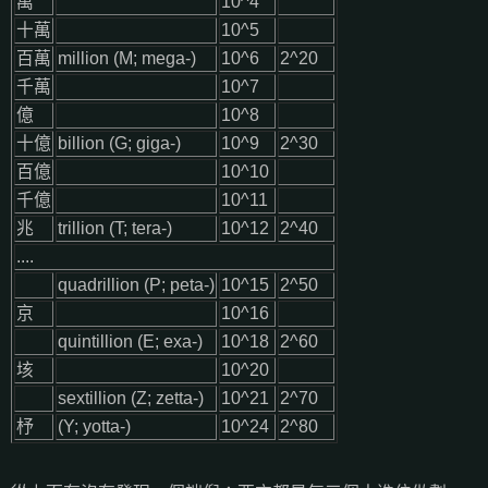
萬
10^4
十萬
10^5
百萬
million (M; mega-)
10^6
2^20
千萬
10^7
億
10^8
十億
billion (G; giga-)
10^9
2^30
百億
10^10
千億
10^11
兆
trillion (T; tera-)
10^12
2^40
....
quadrillion (P; peta-)
10^15
2^50
京
10^16
quintillion (E; exa-)
10^18
2^60
垓
10^20
sextillion (Z; zetta-)
10^21
2^70
杼
(Y; yotta-)
10^24
2^80