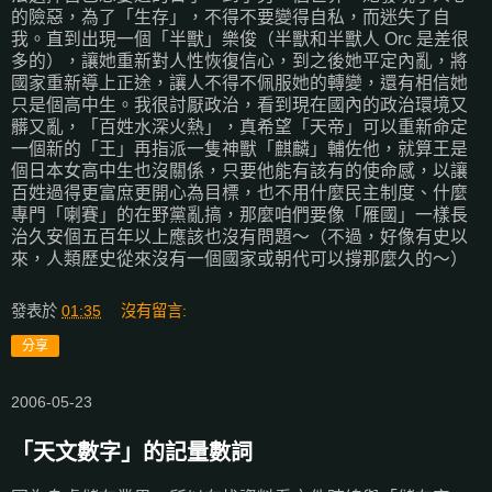
的險惡，為了「生存」，不得不要變得自私，而迷失了自
我。直到出現一個「半獸」樂俊（半獸和半獸人 Orc 是差很
多的），讓她重新對人性恢復信心，到之後她平定內亂，將
國家重新導上正途，讓人不得不佩服她的轉變，還有相信她
只是個高中生。我很討厭政治，看到現在國內的政治環境又
髒又亂，「百姓水深火熱」，真希望「天帝」可以重新命定
一個新的「王」再指派一隻神獸「麒麟」輔佐他，就算王是
個日本女高中生也沒關係，只要他能有該有的使命感，以讓
百姓過得更富庶更開心為目標，也不用什麼民主制度、什麼
專門「喇賽」的在野黨亂搞，那麼咱們要像「雁國」一樣長
治久安個五百年以上應該也沒有問題～（不過，好像有史以
來，人類歷史從來沒有一個國家或朝代可以撐那麼久的～）
發表於
01:35
沒有留言:
分享
2006-05-23
「天文數字」的記量數詞