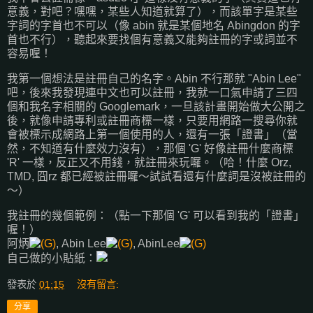
意義，對吧？嘿嘿，某些人知道就算了），而該單字是某些
字詞的字首也不可以（像 abin 就是某個地名 Abingdon 的字
首也不行），聽起來要找個有意義又能夠註冊的字或詞並不
容易喔！
我第一個想法是註冊自己的名字。Abin 不行那就 "Abin Lee"
吧，後來我發現連中文也可以註冊，我就一口氣申請了三四
個和我名字相關的 Googlemark，一旦該計畫開始做大公開之
後，就像申請專利或註冊商標一樣，只要用網路一搜尋你就
會被標示成網路上第一個使用的人，還有一張「證書」（當
然，不知道有什麼效力沒有），那個 'G' 好像註冊什麼商標
'R' 一樣，反正又不用錢，就註冊來玩囉。（哈！什麼 Orz,
TMD, 囧rz 都已經被註冊囉～試試看還有什麼詞是沒被註冊的
～）
我註冊的幾個範例：（點一下那個 'G' 可以看到我的「證書」
喔！）
阿炳
, Abin Lee
, AbinLee
自己做的小貼紙：
發表於
01:15
沒有留言:
分享