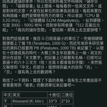
因為身處儲存業界，所以在找資料看文件時總與「儲存空
間」、「磁碟容量」扯上關係。每每看到一些英文文件，或
是對岸的文章，大家在扯單位的如果各說各話，看起來實在
有夠頭痛。我們習慣使用西方的單位，所以會說「CPU 是
3.2G (Hz)」、「記憶體是 512M (Megabytes)」，扯到硬碟，
也是 300G、500G 地叫。但對岸有時會講 「512 百萬位元
組」、「兩兆的儲存空間」，愛玩嘛，那再上去怎麼辦哩？
對我們這個產業，幾百 G 已經是最小的單位了，兜幾個硬碟
隨便都上了幾 TB (Terabytes, 1000 G)，而近年來許多研究單
位的資料已經要用 PB (Petabytes, 1000 TB) 來記量了，以現
在十倍速成長的時代，大概三年五年就要再上一級。英文的
部分在這些「天文數字」的記量上已經都有名稱，已經可以
直逼十的六十三次方（哇！光寫 0 都會寫到手酸），突然我
又聯想到「中文」的部分，我想得到最大的就到「兆」、
「京」，還有再上去的數詞嗎？
我找了一下資料，整理了下面的表格，我有生之年應該是不
會需要用到「破表」的數詞單位來記量吧～
中文
英文
十進位
二進位
千
thousand (K; kilo-)
10^3
2^10