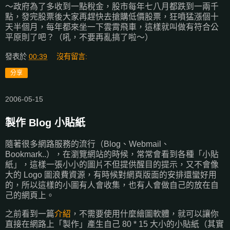
～政府為了多收到一點稅金，股市每年七八月都跌到一兩千
點，發完股票後大家再趕快去搶購低價股票，狂噴猛漲個十
天半個月，每年都來坐一下雲霄飛車，這樣就叫做有符合公
平原則了吧？（吼，不要再亂搞了啦～）
發表於
00:39
沒有留言:
分享
2006-05-15
製作 Blog 小貼紙
隨著很多網路服務的流行（Blog、Webmail、
Bookmark..），在瀏覽網站的時候，常常會看到各種「小貼
紙」，這樣一張小小的圖片不但提供醒目的提示，又不會像
大的 Logo 圖浪費資源，有時候對網頁版面的安排還蠻好用
的，所以這樣的小圖有人會收集，也有人會做自己的放在自
己的網頁上。
之前看到一篇
介紹
，不需要使用什麼繪圖軟體，就可以讓你
直接在網路上「製作」產生自己 80 * 15 大小的小貼紙（其實