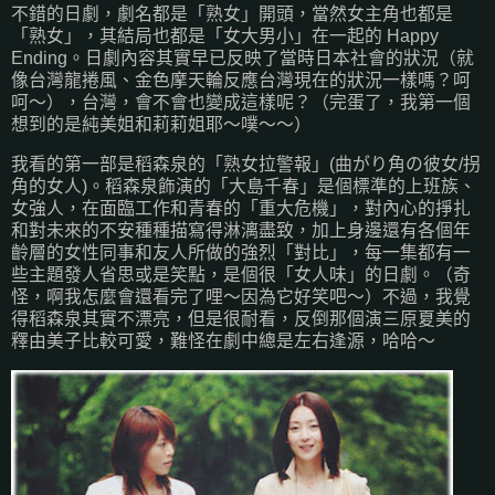
不錯的日劇，劇名都是「熟女」開頭，當然女主角也都是
「熟女」，其結局也都是「女大男小」在一起的 Happy
Ending。日劇內容其實早已反映了當時日本社會的狀況（就
像台灣龍捲風、金色摩天輪反應台灣現在的狀況一樣嗎？呵
呵～），台灣，會不會也變成這樣呢？（完蛋了，我第一個
想到的是純美姐和莉莉姐耶～噗～～）
我看的第一部是稻森泉的「熟女拉警報」(曲がり角の彼女/拐
角的女人)。稻森泉飾演的「大島千春」是個標準的上班族、
女強人，在面臨工作和青春的「重大危機」，對內心的掙扎
和對未來的不安種種描寫得淋漓盡致，加上身邊還有各個年
齡層的女性同事和友人所做的強烈「對比」，每一集都有一
些主題發人省思或是笑點，是個很「女人味」的日劇。（奇
怪，啊我怎麼會還看完了哩～因為它好笑吧～）不過，我覺
得稻森泉其實不漂亮，但是很耐看，反倒那個演三原夏美的
釋由美子比較可愛，難怪在劇中總是左右逢源，哈哈～