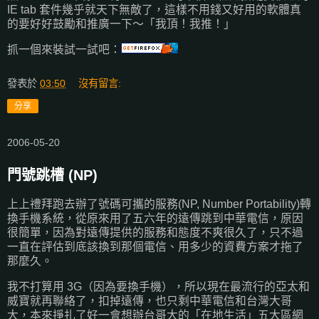
IE tab 套件幾乎就天下無敵了，這樣不用錢又好用的軟體真
的要好好鼓勵和推廣一下～「我頂！我推！」
抓一個來裝試一試吧：
發表於
03:50
沒有留言:
分享
2006-05-20
門號跳槽 (NP)
上上禮拜跑去辦了號碼可攜的服務(NP, Number Portability)轉
換手機系統，從原來用了五六年的遠傳跳到中華電信，原因
很簡單，因為對遠傳提供的服務和態度不爽很久了，只不過
一直在評估到底該換到那個電信、用多少的資費方案才拖了
那麼久。
我不打算用 3G（因為要換手機），所以現在最流行的亞太和
威寶就再聯絡了，扣掉遠傳，也只剩中華電信和台灣大哥
大，本來掙扎了好一會想辦台哥大的「在地生活」五大區網