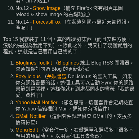
製、ctrl-v 貼上）
No.12 -
Show Image
（補充 Firefox 沒有網頁單圖
reload & show image 的右鍵功能）
No.14 -
ForecastFox
（在狀態列顯示最近天氣預報，
準喔！）
Top 15 我就裝了 11 個，真的都是好東西（而且安裝方便，
沒裝的是因為我用不到）～除此之外，我又掛了幾個實用的
程式，這就是自己要用自己找的了：
Bloglines Toolkit
（
Bloglines
線上 Blog RSS 閱讀器，
會通知你訂閱過 Blog 的更新狀況）
Foxylicious
（
美味書籤
Del.icio.us 的匯入工具，如果
你有網路書籤的話，這個工具可以自動 Sync 你的網路
書籤到電腦裡，這樣你就有到處都同步的書籤「我的最
愛」資料了）
Yahoo Mail Notifier
（顧名思義，這個套件會定期檢查
你 Yahoo 信箱裡的 Mail，通知你有新信件）
GMail Notifier
（這個套件就是檢查 GMail 的，支援多
信箱檢查）
Menu Edit
（當套件一多，右鍵選單和選項多了很多不
想用的項目時，可以用這個工具去修改）