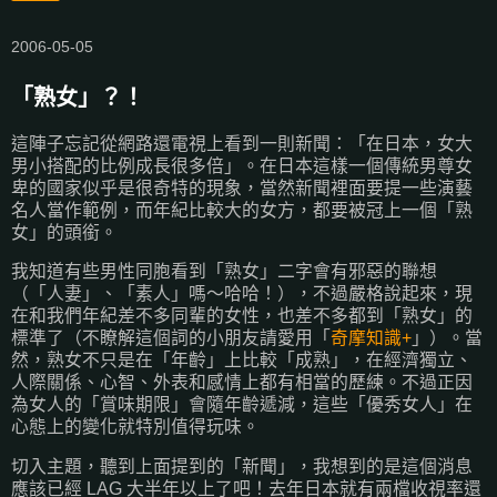
2006-05-05
「熟女」？！
這陣子忘記從網路還電視上看到一則新聞：「在日本，女大
男小搭配的比例成長很多倍」。在日本這樣一個傳統男尊女
卑的國家似乎是很奇特的現象，當然新聞裡面要提一些演藝
名人當作範例，而年紀比較大的女方，都要被冠上一個「熟
女」的頭銜。
我知道有些男性同胞看到「熟女」二字會有邪惡的聯想
（「人妻」、「素人」嗎～哈哈！），不過嚴格說起來，現
在和我們年紀差不多同輩的女性，也差不多都到「熟女」的
標準了（不瞭解這個詞的小朋友請愛用「
奇摩知識+
」）。當
然，熟女不只是在「年齡」上比較「成熟」，在經濟獨立、
人際關係、心智、外表和感情上都有相當的歷練。不過正因
為女人的「賞味期限」會隨年齡遞減，這些「優秀女人」在
心態上的變化就特別值得玩味。
切入主題，聽到上面提到的「新聞」，我想到的是這個消息
應該已經 LAG 大半年以上了吧！去年日本就有兩檔收視率還