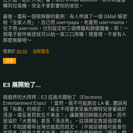
轉到垃圾桶，完全不會影響你的收信。
最後，還有一個很無聊的範例：有人申請了一個 GMail 帳號
給「全家人用」，自己用 user+papa，老婆用 user+mama，
兒子用 user+son，分別設定好三個標籤和篩選器後，耶！一
個電子郵件帳號就可以給一家三口用囉！現實裡，不會有人
那麼無聊吧～
發表於
00:55
沒有留言:
分享
E3 展開始了...
遊戲界的大拜拜：E3 這兩天開始了（Electronic
Entertainment Expo）！當然，我不可能跑去 LA 看.. 聽說有
個「有趣」的規定：「雇主不得要求受雇的模特兒穿著過於
清涼，違反者罰款五千美金！」讓展覽回歸展出內容，而不
是淪於「大賣場」甚至「清涼秀」，這項規定真是值得肯
定！不知道哪年台灣也能起而效尤。（不過這樣做可能會引
起眾多「醉翁之意不在酒」的鄉民和背著相機的「攝郎」們