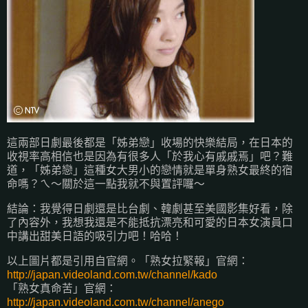
這兩部日劇最後都是「姊弟戀」收場的快樂結局，在日本的
收視率高相信也是因為有很多人「於我心有戚戚焉」吧？難
道，「姊弟戀」這種女大男小的戀情就是單身熟女最終的宿
命嗎？ㄟ～關於這一點我就不與置評囉～
結論：我覺得日劇還是比台劇、韓劇甚至美國影集好看，除
了內容外，我想我還是不能抵抗漂亮和可愛的日本女演員口
中講出甜美日語的吸引力吧！哈哈！
以上圖片都是引用自官網。「熟女拉緊報」官網：
http://japan.videoland.com.tw/channel/kado
「熟女真命苦」官網：
http://japan.videoland.com.tw/channel/anego