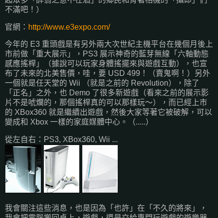
不滿吧！）
官網：
http://www.e3expo.com/
今年的 E3 重頭戲是有另外兩大次世紀主機平台在幾個月後上
市前做「重大展示」，PS3 展示神奇的藍芽無線「六軸動態
感應搖桿」（據說可以玩家身體搖擺來與遊戲互動），也宣
布了未來的北美售價，哇，要 USD 499！（賣鬼啊！）另外
一個就是任天堂的 Wii （就是之前的 Revolution），除了
「正名」之外，也 Demo 了很多新遊戲（看來之前的展示影
片不是唬爛的，那個搖桿真的可以那樣玩～），而已經上市
的 XBox360 就是繼續出遊戲，然後大家等著它被破解，可以
變成和 Xbox 一樣的家庭媒體中心。（.....）
從左自右：PS3, XBox360, Wii ...
我會關注這些消息，也是因為「也許」在「不久的將來」，
我會把電腦搬回桌上，遊戲，還是交給專門玩遊戲的遊樂器