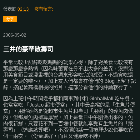
發表於
02:13
沒有留言:
分享
2006-05-02
三井的豪華散壽司
平常比較少記錄吃吃喝喝的玩樂心得，除了對美食比較沒有
那麼那麼多熱情（因為味蕾實在分不出太多的差異，沒辦法
用美食節目或漫畫裡的台詞來形容吃完的感受，不過貪吃還
是一定要的啦～），加上友人們都會在他們的 Blog 上留下記
錄，搭配著高檔相機的照片，這部分看他們的評論就行了。
因為上班中午時間幾乎都和同事到中和 GlobalMall 吃午餐，
也常常吃 「Justco 超市便當」，其中最高檔的是「生魚片便
當」，用料雖然是從超市生魚片和壽司「用剩」的碎魚肉做
的，但那層魚肉還算厚實，加上是當日中午剛做出來的，魚
肉很新鮮，只要花不到一百塊中餐就能享受有生魚片的「散
壽司」（這應該算吧），不漲價的話一個禮拜少說也要吃它
個一兩次。（份量還好，而且又健康吃不胖）