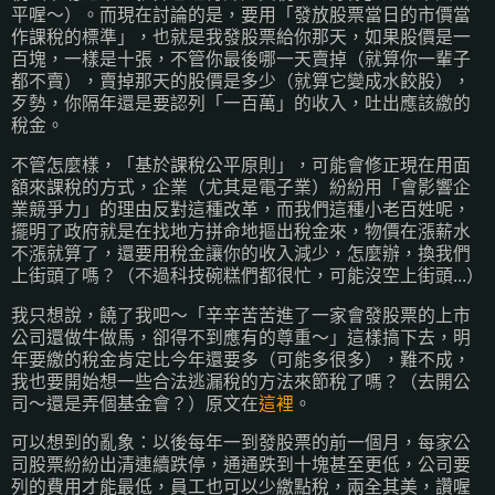
平喔～）。而現在討論的是，要用「發放股票當日的市價當
作課稅的標準」，也就是我發股票給你那天，如果股價是一
百塊，一樣是十張，不管你最後哪一天賣掉（就算你一輩子
都不賣），賣掉那天的股價是多少（就算它變成水餃股），
歹勢，你隔年還是要認列「一百萬」的收入，吐出應該繳的
稅金。
不管怎麼樣，「基於課稅公平原則」，可能會修正現在用面
額來課稅的方式，企業（尤其是電子業）紛紛用「會影響企
業競爭力」的理由反對這種改革，而我們這種小老百姓呢，
擺明了政府就是在找地方拼命地摳出稅金來，物價在漲薪水
不漲就算了，還要用稅金讓你的收入減少，怎麼辦，換我們
上街頭了嗎？（不過科技碗糕們都很忙，可能沒空上街頭...）
我只想說，饒了我吧～「辛辛苦苦進了一家會發股票的上市
公司還做牛做馬，卻得不到應有的尊重～」這樣搞下去，明
年要繳的稅金肯定比今年還要多（可能多很多），難不成，
我也要開始想一些合法逃漏稅的方法來節稅了嗎？（去開公
司～還是弄個基金會？）原文在
這裡
。
可以想到的亂象：以後每年一到發股票的前一個月，每家公
司股票紛紛出清連續跌停，通通跌到十塊甚至更低，公司要
列的費用才能最低，員工也可以少繳點稅，兩全其美，讚喔