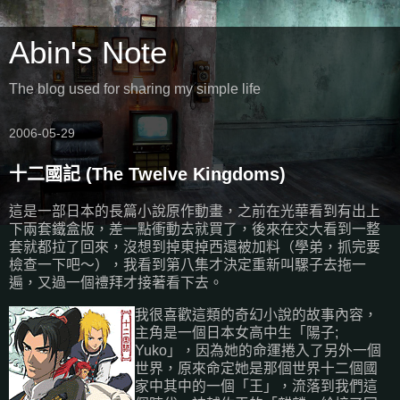
Abin's Note
The blog used for sharing my simple life
2006-05-29
十二國記 (The Twelve Kingdoms)
這是一部日本的長篇小說原作動畫，之前在光華看到有出上
下兩套鐵盒版，差一點衝動去就買了，後來在交大看到一整
套就都拉了回來，沒想到掉東掉西還被加料（學弟，抓完要
檢查一下吧～），我看到第八集才決定重新叫騾子去拖一
遍，又過一個禮拜才接著看下去。
我很喜歡這類的奇幻小說的故事內容，
主角是一個日本女高中生「陽子;
Yuko」，因為她的命運捲入了另外一個
世界，原來命定她是那個世界十二個國
家中其中的一個「王」，流落到我們這