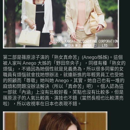
第二部是篠原涼子演的「熟女真命苦」(Anego/姊姊)。這個
被人家叫 Anego 大姊的「野田奈央子」，同樣有種「熟女的
煩惱」，不過因為她個性就是見義勇為，所以很多同輩的女
職員有煩惱就會找她想辦法，就連新進的年輕男員工也受她
的照顧而「尊敬」她叫她 Anego，其實，她自己也有一堆的
麻煩和問題沒辦法解決（所以「真命苦」吧）。個人認為這
一部就「內涵」上沒有比較好看，笑點也沒有比較多，但是
篠原涼子的人氣比較高、演技也不錯（當然長相也比較漂亮
啦），所以收視率在日本也表現不錯。