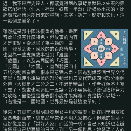
近，我不是歷史達人，都感覺得到故事背景就是以先秦的典
籍搭配神話（仙人、神獸、妖魔、半獸）所構築出來的，比
起魔戒那樣原創出來的種族、文字、語言、歷史和文化，這
一點倒是遜多了。
雖然這是部中國味很重的動畫，畫面
音效並沒有什麼特色，但故事的內容
才是重點。從以陽子為主軸的「慶
國」登基之後，國政的的百廢待舉，
也因為一些支線故事扯到「雁國」、
「戴國」，以及其周圍的「巧國」、
「芳國」、「才國」，直到我把四十
五話的動畫看完，根本是意猶未盡，因為別說整個世界交代
完畢，就連小說原著的部分動畫也只交代完成四個部分兩個
外傳（大概是才三分之二，不過是精華），作者好像不再寫
下去了，動畫也就這四十五話，好不容易花了幾個禮拜努力
地攻略，最後還是要去翻小說才能解癮，真是情何以堪～
（右邊是十二國地圖，世界最好是就這麼單純..）
後來，其實可以很明顯發現女主角的轉變。她在同學朋友和
家長老師面前，總是品學兼優不用人家擔心，但她的生活，
就好像是為了「討好人家」而活的一樣，自己不知道也沒辦
法選擇自己想要過的日子。到了另一個世界，她發現了人心