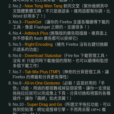
No.2 -
New Tong Wen Tang
新同文堂（幫你做網頁中
文簡體繁體互轉，不只是換語系，連用語都幫你調，比
Word 好用多了！）
No.3 -
FlashGot
（讓你的 Firefox 支援各種續傳下載的
工具，像是 Flashget 之類的，支援很多！）
No.4 -
Adblock Plus
(進階版的廣告阻擋器，連頁面上
你不想看的 flash 廣告都可以掛掉它)
No.5 -
Right Encoding
（補充 Firefox 沒有右鍵切換顯
示語系的功能）
No.6 -
Download Statusbar
（Fire fox 下載管理工具，
沒有 IE 只能同時下載幾個的限制，也可以續傳和監控
多個下載工作）
No.7 -
Tab Mix Plus (TMP
)（神奇的分頁管理工具，讓
Firefox 的標籤和分頁更有彈性）
No.9 -
All-in-One Gestures
（必裝！這是好用的「手
勢」功能，用過的都很難戒掉這個習慣，讓你一支滑鼠
拖拖拉拉就可以完成像上下頁、分頁切換和視窗的各種
操作，讓你「飆網」如虎添翼！）
No.10 -
Super Drag and Go
（所選文字拖拉功能，可以
拖到剪貼簿、網址或搜尋引擎，不用再去壓 ctrl+c 複