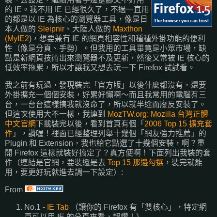
的 IE。我不用 IE 已經很久了，不過一直用
的都是以 IE 為核心的瀏覽器工具，像是日
本人做的
Sleipnir
、大陸人做的
Maxthon
(MyIE2
)，想要兼有 IE 的網頁相容性和種種外掛功能的便利
性（像是分頁、手勢）。但我用的工具畢竟是小眾市場，缺
點是新網頁技術出來瀏覽器不及更新，然後又常被 IE 核心的
低效率拖累，所以才讓我又想去玩一下 Firefox 試試看。
我之前有玩過，發現裝完「官方版」以後什麼都沒有，還要
外掛擴充一個個安裝，好累好懶啊～而且我常用的電腦有三
台，一台台這樣搞我就沒命了，所以就半途而廢反安裝了。
但這次使用大不一樣，我連到
MozTW.org: Mozilla 台灣正體
中文官網
下載裝完以後，看到首頁有個「
2006 Top 15 擴充套
件
」，讚喔！裡面已經整理列舉十幾個「網友強力推薦」的
Plugin 和 Extension，我也給它點選了十幾個安裝，啊？重
開 Firefox 這樣就裝好搞定了？真方便啊！下面列出我裝的套
件（連結是官網，要裝還是去
Top 15 那邊勾選
，裝完就能
用，要更好玩就進去調一下設定）:
From
No.1 -
IE Tab
（讓你的 Firefox 有「雙核心」，特定網
頁可以用 IE 的分頁來看，超讚！）