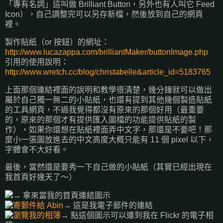
「專有名詞」這叫做 Brilliant Button，另外也有人叫它 Feed
Icon），自己調整完可以另存新檔，然後放到自己的網頁
裡。
製作貼紙（or 按鈕）的網址：
http://www.lucazappa.com/brilliantMaker/buttonImage.php
引用的使用說明：
http://www.wretch.cc/blog/christabelle&article_id=5183765
上面那個連結裡面的說明和教學很清楚，幾分鐘就可以做出
屬於自己獨一無二的小貼紙，也還有提到其他幾個製造貼紙
的工具網頁，不過我覺得都沒有原來的那個好用（最重要
的，原來的那個才有提供匯入圖檔的功能提供貼紙的製
作），如果你還想在貼紙裡面弄中文字，那還是不要吧！那
麼小一張圖放進去的中文高度大概只能有 11 個 pixel 以下，
字體會不大好看。
最後，當然還是要秀一下自己做的小貼紙（其實已經出現在
我首頁好幾天了～）
→ 拿來當我的首頁連結圖示
→ 這是我電子郵件的連結
→ 點這個圖示可以連到我在 Flickr 的電子相