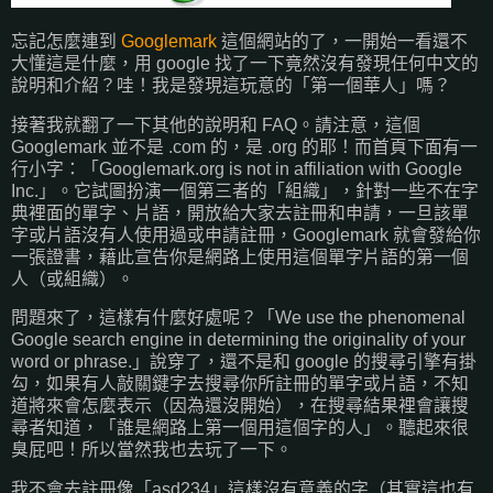
忘記怎麼連到
Googlemark
這個網站的了，一開始一看還不
大懂這是什麼，用 google 找了一下竟然沒有發現任何中文的
說明和介紹？哇！我是發現這玩意的「第一個華人」嗎？
接著我就翻了一下其他的說明和 FAQ。請注意，這個
Googlemark 並不是 .com 的，是 .org 的耶！而首頁下面有一
行小字：「Googlemark.org is not in affiliation with Google
Inc.」。它試圖扮演一個第三者的「組織」，針對一些不在字
典裡面的單字、片語，開放給大家去註冊和申請，一旦該單
字或片語沒有人使用過或申請註冊，Googlemark 就會發給你
一張證書，藉此宣告你是網路上使用這個單字片語的第一個
人（或組織）。
問題來了，這樣有什麼好處呢？「We use the phenomenal
Google search engine in determining the originality of your
word or phrase.」說穿了，還不是和 google 的搜尋引擎有掛
勾，如果有人敲關鍵字去搜尋你所註冊的單字或片語，不知
道將來會怎麼表示（因為還沒開始），在搜尋結果裡會讓搜
尋者知道，「誰是網路上第一個用這個字的人」。聽起來很
臭屁吧！所以當然我也去玩了一下。
我不會去註冊像「asd234」這樣沒有意義的字（其實這也有