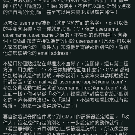
號別名的功能，也就是說，你可以在你的「帳號」上面做手
腳，搭配「篩選器」Filter 的使用，不但可以讓你針對收進來
的信自動分門別類，甚至可以用來減少垃圾廣告郵件！
以帳號 'username'為例（就是 '@' 前面的名字），你可以做
的手腳有兩種，第一種就是加'點'：'.'，像是 user.name,
us.er.name, us.er.na.me 之類的，不管你的點在哪裡、有幾
個，GMail 都會直接認為是等同於 username，所以你可以用
人家寄信給你的「收件人」知道他是寄給那個別名的，識別
他怎麼拿到你的 email address。
不過用幾個點或點在哪裡太不直覺了，沒關係，還有第二種
方法：用'加號'：'+'，不管你加號後面加什麼字，GMail 都知
道加號前就是你的帳號。舉例說明，每次拿來申請帳號或註
冊討論區，留 e-mail 就留 '
username+apply@gmail.com
'，
參加免費活動抽贈品就留 '
username+free@gmail.com
'，和
上面一樣，你可以從「收件人」裡看到這封信是寄給那個別
名的。這兩種方法也可以「混搭」，不過帳號看起來就有點
複雜。（但是一定收得到信就是了）
要自動過濾分類信件嗎？到 GMail 的篩選器設定裡面，「收
件人」設定成你特定的別名，下一步設定你的動作就行了
（看是要刪除、分門別類加上標籤還是怎樣），所以像是你
在外面「迫於人情」留下來的 e-mail address，就可以直接