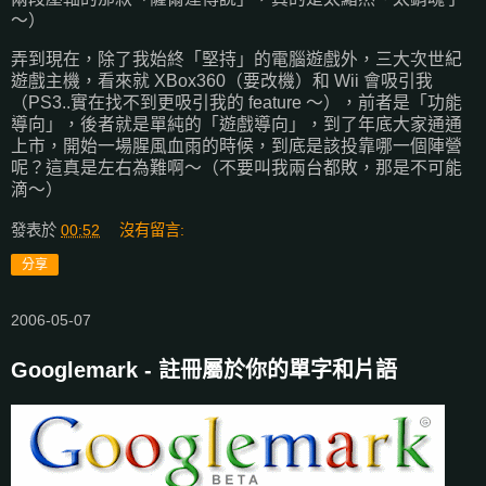
～）
弄到現在，除了我始終「堅持」的電腦遊戲外，三大次世紀
遊戲主機，看來就 XBox360（要改機）和 Wii 會吸引我
（PS3..實在找不到更吸引我的 feature ～），前者是「功能
導向」，後者就是單純的「遊戲導向」，到了年底大家通通
上市，開始一場腥風血雨的時候，到底是該投靠哪一個陣營
呢？這真是左右為難啊～（不要叫我兩台都敗，那是不可能
滴～）
發表於
00:52
沒有留言:
分享
2006-05-07
Googlemark - 註冊屬於你的單字和片語