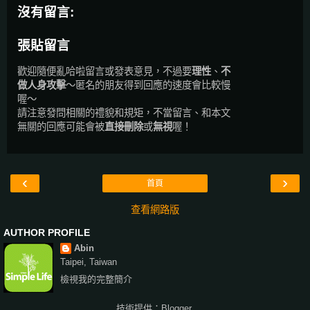
沒有留言:
張貼留言
歡迎隨便亂哈啦留言或發表意見，不過要
理性
、
不
做人身攻擊
～匿名的朋友得到回應的速度會比較慢
喔～
請注意發問相關的禮貌和規矩，不當留言、和本文
無關的回應可能會被
直接刪除
或
無視
喔！
‹
›
首頁
查看網路版
AUTHOR PROFILE
Abin
Taipei, Taiwan
檢視我的完整簡介
技術提供：
Blogger
.