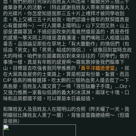
血，我們把剛打完球的翁姓友人叫出來，繼續另外三個三十
歲單身男人的活動。（特此感謝翁姓友人帶來原屬陳姓友人
的光碟片，你怎麼知道我那三五十片上禮拜才被同學收刮
走，馬上又補三五十片給我，咱們認識十幾年的默契還真是
心有靈犀啊～）一行人開車上陽明山，山下又悶又熱，山上
卻是濃霧罩頂，不過迎面吹來的風竟然還是溫的，真是奇怪
的感覺～擎天岡上同樣是濃霧瀰漫，我們嘴砲三人組還沿路
毒舌，品頭論足那些在草地上「有大膽動作」的情侶們（包
括由「男女」和「男男」組成的情侶..），就像回到當時念政
大的時候，咱們坐在圖書館前對來來往往的「同學們」做的
事情一樣，真是有年輕的感覺啊～霧氣散掉後我們驅車下
山，目標是去吃強者我同學推薦的「
黃平洋鐵道便當
」，就
在大葉高島屋旁的士東路上，算是相當有份量、紮實、而且
C/P 值高的晚餐選擇。吃太飽的三個熱血男人還去逛了一下
高島屋，翁姓友人還又買了一條「液態鈦離子手環」....Orz，
又強力推薦一家看似低調的義大利冰淇淋，兩球七十塊，口
味和品質都還不錯，可以算是本日最超值。
和陳姓友人及翁姓友人在陽明山的合照（昨天曬了一天，我
明顯就比陳姓友人黑了一層），背後是雲霧繚繞啊～（但還
是很熱）