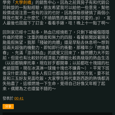
學旁「
大學劍橋
」的銷售中心。因為之前買房子有和代銷公
司斡旋的一點點經驗，朋友希望我可以給他一些意見，幫他
殺價或是注意一些有的沒的也好，因為價格很硬搞了兩個小
時我也幫不上什麼忙（不過銷售的美眉還蠻可愛的..:p），友
人最後也屈服下了訂金，看看手錶，哇！晚上十一點了啊～
回到家已經十二點多，熱血已經燒乾了，只剩下被曬傷隱隱
作痛的臂膀、沈重的眼皮和無力的四肢，看著新聞說著隔天
颱風假無望，我那「殘破的肉體」還是早點去休息吧～想到
這兩天超強的機動力、即知即行的衝動，那種年少「燃燒青
春」、充滿「澎湃熱血」的感覺又回來了，雖然體力大不如
前，但是也有比較好的經濟能力體驗比較高級版的熱血生活
（以前都騎摩托車，現在好歹都開車；以前都吃十塊錢的杜
老爺甜筒，現在冰淇淋一球幾十塊也不嫌貴～）。平常下班
後沒什麼活動，很多人假日也都是躲在家裡吹冷氣，要不就
是和三五好友見面吃飯，大家學生時代東跑西跑的熱情都消
失殆盡了，這樣燃燒一下生命，覺得自己好像又年輕了起
來，偶爾為之也還蠻不錯的～
發表於
00:41
分享