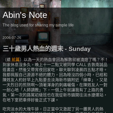
Abin's Note
The blog used for sharing my simple life
2006-07-26
三十歲男人熱血的週末 - Sunday
（續
前篇
）以為一天的熱血會因為解散就被澆熄了嗎？不！
到家休息沒多久，晚上十一二點又被同學 CALL 去敦南誠品
逛書店，然後又帶宵夜回家吃，聊天聊到凌晨四五點才睡。
我都佩服自己源源不絕的體力，因為睡沒四個小時，已經和
陳姓友人約好早上九點要去淡海新市鎮附近「練車」，又是
一天烈日的煎熬啊～頂著渾身的刺痛曬傷，在陳姓友人一對
一耐心地「人師調教」下，一個上午就讓我有了上路的勇
氣，第一次的路駕初級班也在我從新市鎮開往淡水捷運站，
在地下室把車停好後正式下課。
吃完淡水的大塊牛排，日正當中又激起了另一攤男人的熱