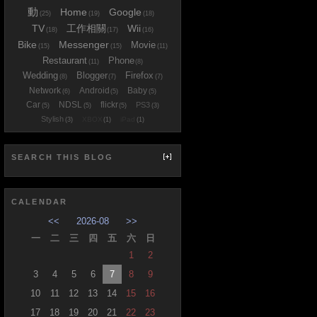
動
Home
Google
(25)
(19)
(18)
TV
工作相關
Wii
(18)
(17)
(16)
Bike
Messenger
Movie
(15)
(15)
(11)
Restaurant
Phone
(11)
(8)
Wedding
Blogger
Firefox
(8)
(7)
(7)
Network
Android
Baby
(6)
(5)
(5)
Car
NDSL
flickr
PS3
(5)
(5)
(5)
(3)
Stylish
XBOX
iPad
(3)
(1)
(1)
SEARCH THIS BLOG
CALENDAR
<<
2026-08
>>
一
二
三
四
五
六
日
1
2
3
4
5
6
7
8
9
10
11
12
13
14
15
16
17
18
19
20
21
22
23