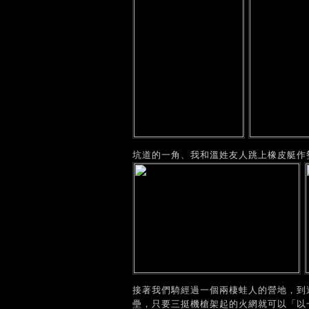
坑道的一角、我和溫姓友人跳上橡皮艇作
接著我們騎經過一個兩棲蛙人的營地，到
壘，只要三挺機槍架起的火網就可以「以