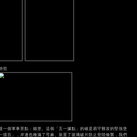
勢照
達一個軍事景點：鐵堡。這個「五一據點」的確是易守難攻的堅強堡
一擋百」，岸邊也種滿了芎麻、裝置了玻璃破片防止登陸偷襲，我們