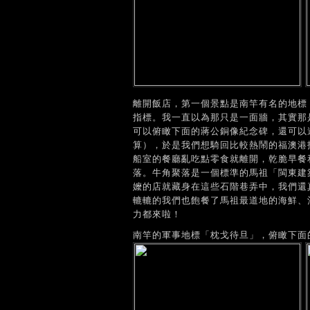
離開飯店，第一個景點是南竿有名的地標
指標。我一直以為那只是一面牆，其實那
可以俯瞰下面的蔣公銅像紀念碑，還可以
算），於是我們想騎回比較熱鬧的福澳港
船室的餐廳亂吃點零食就離開，乾脆早餐
落。牛角聚落是一個標準的馬祖「閩東建
嬤的店就藏身在這些石階巷弄中，我們還
轆轆的我們也飽餐了馬祖最道地的海鮮、
力都來啦！
南竿的軍事地標「枕戈待旦」，俯瞰下面