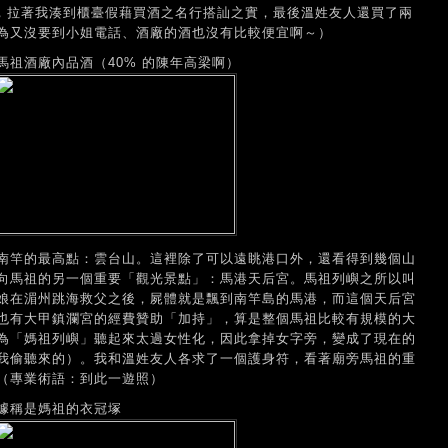
後，拉著我湊到櫃臺假藉買酒之名行搭訕之實，最後溫姓友人還買了兩
為又沒要到小姐電話、酒廠的酒也沒有比較便宜啊～）
祖酒廠內品酒（40% 的陳年高梁啊）
南竿的最高點：雲台山。這裡除了可以遠眺港口外，還看得到幾個山
向馬祖的另一個重要「觀光景點」：馬港天后宮。馬祖列嶼之所以叫
娘在湄州跳海救父之後，屍體就是飄到南竿島的馬港，而這個天后宮
也有大甲鎮瀾宮的經費贊助「加持」，算是整個馬祖比較有規模的大
為「媽祖列嶼」聽起來太過女性化，因此拿掉女字旁，變成了現在的
我偷聽來的）。我和溫姓友人各求了一個護身符，看著廟旁馬祖的重
（專業術語：到此一遊照）
據稱是媽祖的衣冠塚