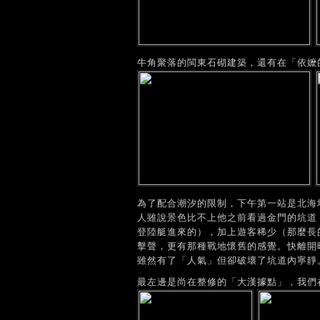
牛角聚落的閩東石砌建築，還有在「依嬤
為了配合潮汐的限制，下午第一站是北海
人雖說景色比不上他之前看過金門的坑道
登陸艇進來的），加上遊客稀少（那麼長
擊聲，更有那種戰地懷舊的感覺。快離開
雖然有了「人氣」但卻破壞了坑道內寧靜
最左邊是尚在整修的「大漢據點」，我們