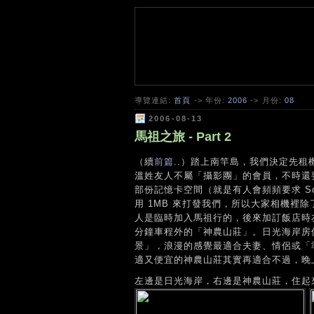
導覽連結:
首頁
-> 年份:
2006
-> 月份:
08
2006-08-13
馬祖之旅 - Part 2
（續
前篇
..）踏上南竿島，我們決定先
溫姓友人不屬「攝影團」的會員，不時還
部份記憶卡空間（就是有人會頻頻要求 So
用 1MB 來打發我們，所以大家相機裡
人是臨時加入馬祖行的，後來加訂飯店時
分鐘車程外的「神農山莊」。日光海岸房
景」，浪漫的感覺最適合夫妻、情侶或「
適又便宜的神農山莊其實再適合不過，晚
左邊是日光海岸，右邊是神農山莊，住起