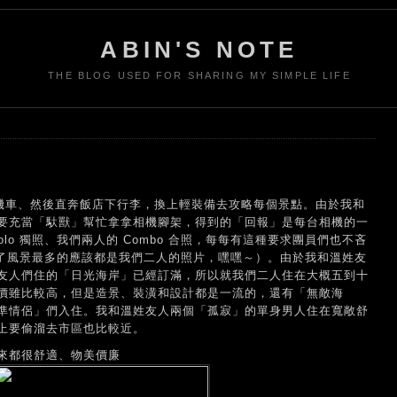
ABIN'S NOTE
THE BLOG USED FOR SHARING MY SIMPLE LIFE
租機車、然後直奔飯店下行李，換上輕裝備去攻略每個景點。由於我和
要充當「馱獸」幫忙拿拿相機腳架，得到的「回報」是每台相機的一
lo 獨照、我們兩人的 Combo 合照，每每有這種要求團員們也不吝
除了風景最多的應該都是我們二人的照片，嘿嘿～）。由於我和溫姓友
友人們住的「日光海岸」已經訂滿，所以就我們二人住在大概五到十
價雖比較高，但是造景、裝潢和設計都是一流的，還有「無敵海
準情侶」們入住。我和溫姓友人兩個「孤寂」的單身男人住在寬敞舒
上要偷溜去市區也比較近。
來都很舒適、物美價廉