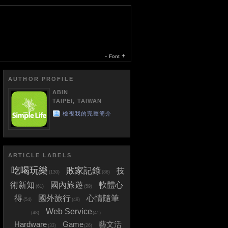
-
+
Font
AUTHOR PROFILE
ABIN
TAIPEI, TAIWAN
檢視我的完整簡介
ARTICLE LABELS
吃喝玩樂
敗家記錄
技
(130)
(86)
術新知
國內旅遊
軟體心
(61)
(59)
得
國外旅行
心情隨筆
(54)
(49)
Web Service
(48)
(41)
Hardware
Game
藝文活
(33)
(26)