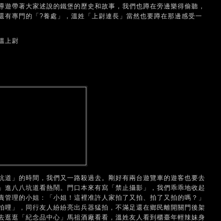
導遊帶著大家述說的鐵堡的歷史和故事，我們也蹲在旁邊樂得偷聽，
還有專門的「?養處」，溫姓「上尉連長」當然也要蹲在那邊感受一
溫上尉
坑道」的時間，我們又一路殺過去。剛好有兩台遊覽車的遊客也要去
」進八八坑道看熱鬧。門口本來有寫「禁止攝影」，我們乖乖地收起
責管理的小姐：「小姐！這裡准許人家拍了又拍、拍了又拍的嗎？」
拍哩」，同行友人紛紛亮出兵器猛拍，不滿足還在鄉民離開關門後架
去逛逛「紀念品中心」馬祖酒廠看看，溫姓友人看到櫃臺年輕辣妹身