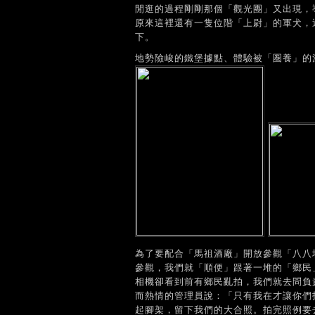
閒逛的過程剛剛那個「觀光團」又出現，
原來這裡還有一隻位階「上尉」的軍犬，
下。
地勢險峻的鐵堡據點、體驗被「圏養」的
為了要配合「馬祖酒廠」開放參觀「八八
參觀，我們就「順便」跟著一堆的「鄉民
相機卻看到前有鄉民亂拍，我們就去問負
而熱情的管理員說：「只有我在才讓你們
起腳架，留下我們的大合照。拍完照例要