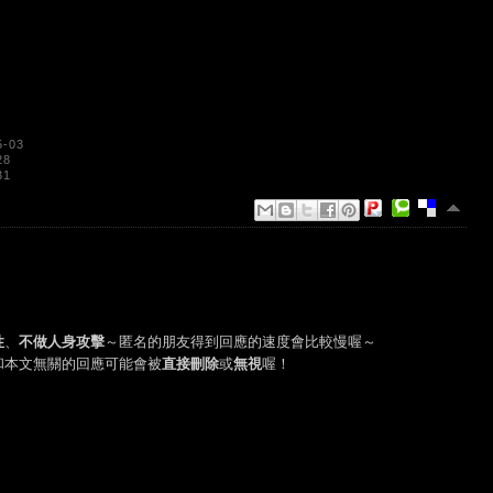
5-03
28
31
性
、
不做人身攻擊
～匿名的朋友得到回應的速度會比較慢喔～
和本文無關的回應可能會被
直接刪除
或
無視
喔！