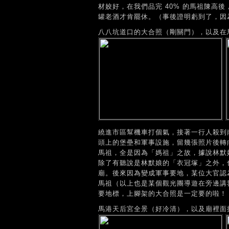
材姣好，在我們品完 40% 的馬祖陳高
罐老酒才肯罷休。（事後證明虧到了，因
八八坑道口的大合照（剛關門），以及在馬
繞進市區幫機車打個氣，接著一行人殺到
頭上的堡壘和軍事設施，留幾張照片後轉
馬祖，全是因為「媽祖」之故，據說林默
除了有聽說是林默娘的「衣冠塚」之外，
廟。後來因為變成軍事要地，某位大官認
馬祖（以上也是某個觀光團導遊在旁邊講
要地標，上腳架的大合照是一定要的啦！
馬港天后宮全景（好冷清），以及廟裡面