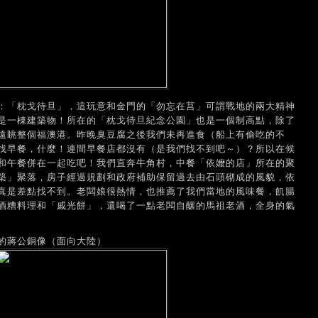
：「枕戈待旦」，這玩意和金門的「勿忘在莒」可謂戰地的兩大精神
是一棟建築物！所在的「枕戈待旦紀念公園」也是一個制高點，除了
遠眺整個福澳港。昨晚臭豆腐之後我們未再進食（船上有偷吃的不
找早餐，什麼！連間早餐店都沒有（是我們找不到吧～）？所以在候
和午餐併在一起吃吧！我們直奔牛角村，中餐「依嬤的店」所在的聚
築」聚落，房子經過規劃和政府補助保留過去由石頭砌成的風貌，依
真是差點找不到。老闆娘很熱情，也推薦了我們當地的風味餐，飢腸
酒糟料理和「戚光餅」，還喝了一點老闆自釀的馬祖老酒，全身的氣
的蔣公銅像（面向大陸）