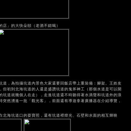
的店」的大快朵頤（老酒不錯喝）
坑道，為拍攝坑道內景色大家還要回飯店帶上重裝備：腳架。王姓友
，但初到北海坑道的人還是盛讚坑道的鬼斧神工（那個水道是可以開
的坑道就幾個人在走），走進坑道還不時聽得著水滴聲和坑道外的浪
時突然湧進一批「觀光客」，前面還有導遊拿著廣播器在介紹導覽，
。
在北海坑道口的耍寶照，還有坑道裡燈光、石壁和水面的相互輝映