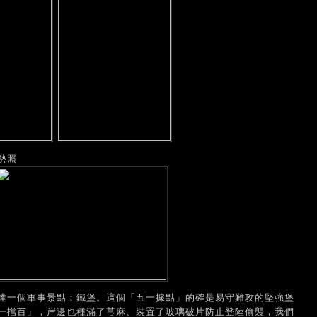
勢照
達一個軍事景點：鐵堡。這個「五一據點」的確是易守難攻的堅強堡
一擋百」，岸邊也種滿了芎麻、裝置了玻璃破片防止登陸偷襲，我們