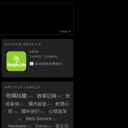
-
+
Font
AUTHOR PROFILE
ABIN
TAIPEI, TAIWAN
檢視我的完整簡介
ARTICLE LABELS
吃喝玩樂
敗家記錄
技
(130)
(86)
術新知
國內旅遊
軟體心
(61)
(59)
得
國外旅行
心情隨筆
(54)
(49)
Web Service
(48)
(41)
Hardware
Game
藝文活
(33)
(26)