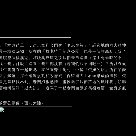
：「枕戈待旦」，這玩意和金門的「勿忘在莒」可謂戰地的兩大精神
是一棟建築物！所在的「枕戈待旦紀念公園」也是一個制高點，除了
遠眺整個福澳港。昨晚臭豆腐之後我們未再進食（船上有偷吃的不
找早餐，什麼！連間早餐店都沒有（是我們找不到吧～）？所以在候
和午餐併在一起吃吧！我們直奔牛角村，中餐「依嬤的店」所在的聚
築」聚落，房子經過規劃和政府補助保留過去由石頭砌成的風貌，依
真是差點找不到。老闆娘很熱情，也推薦了我們當地的風味餐，飢腸
酒糟料理和「戚光餅」，還喝了一點老闆自釀的馬祖老酒，全身的氣
的蔣公銅像（面向大陸）