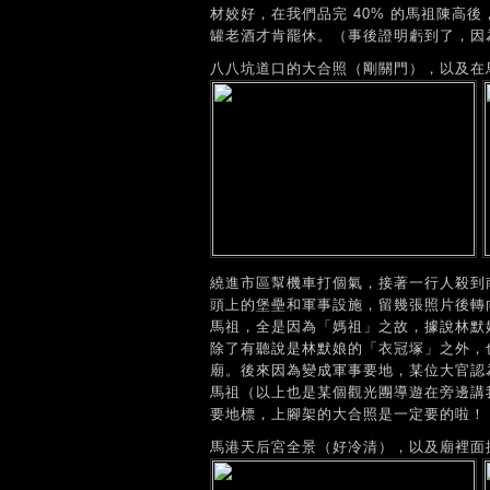
材姣好，在我們品完 40% 的馬祖陳高
罐老酒才肯罷休。（事後證明虧到了，因
八八坑道口的大合照（剛關門），以及在馬
繞進市區幫機車打個氣，接著一行人殺到
頭上的堡壘和軍事設施，留幾張照片後轉
馬祖，全是因為「媽祖」之故，據說林默
除了有聽說是林默娘的「衣冠塚」之外，
廟。後來因為變成軍事要地，某位大官認
馬祖（以上也是某個觀光團導遊在旁邊講
要地標，上腳架的大合照是一定要的啦！
馬港天后宮全景（好冷清），以及廟裡面