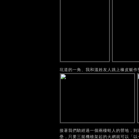
坑道的一角、我和溫姓友人跳上橡皮艇作
接著我們騎經過一個兩棲蛙人的營地，到
壘，只要三挺機槍架起的火網就可以「以