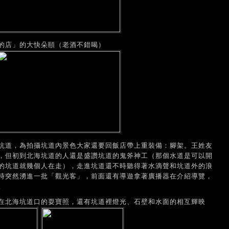
的店」的大快朵頤（老酒不錯喝）
坑道，為拍攝坑道內景色大家還要回飯店帶上重裝備：腳架。王姓友
，但初到北海坑道的人還是盛讚坑道的鬼斧神工（那個水道是可以開
的坑道就幾個人在走），走進坑道還不時聽得著水滴聲和坑道外的浪
時突然湧進一批「觀光客」，前面還有導遊拿著廣播器在介紹導覽，
。
在北海坑道口的耍寶照，還有坑道裡燈光、石壁和水面的相互輝映