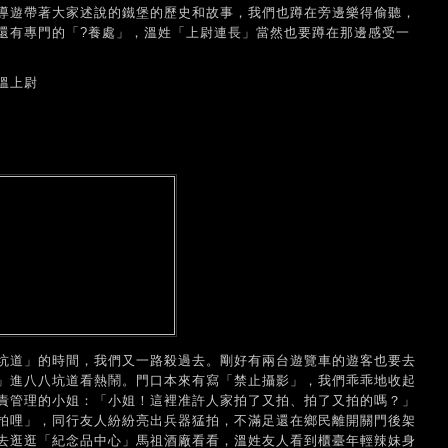
導遊帶著大家述說的鐵堡的歷史和故事，我們也蹲在旁邊樂得偷聽，
還有專門的「?養處」，溫姓「上尉連長」當然也要蹲在那邊感受一
溫上尉
坑道」的時間，我們又一路殺過去。剛好有兩台遊覽車的遊客也要去
」進八八坑道看熱鬧。門口本來有寫「禁止攝影」，我們乖乖地收起
責管理的小姐：「小姐！這裡准許人家拍了又拍、拍了又拍的嗎？」
拍哩」，同行友人紛紛亮出兵器猛拍，不滿足還在鄉民離開關門後架
去逛逛「紀念品中心」馬祖酒廠看看，溫姓友人看到櫃臺年輕辣妹身