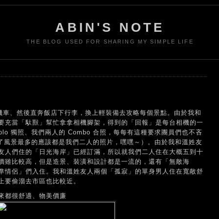
ABIN'S NOTE
THE BLOG USED FOR SHARING MY SIMPLE LIFE
租機車、然後直奔飯店下行李，換上輕裝備去攻略每個景點。由於我和
要充當「馱獸」幫忙拿拿相機腳架，得到的「回報」是每台相機的一
lo 獨照、我們兩人的 Combo 合照，每每有這種要求團員們也不吝
除了風景最多的應該都是我們二人的照片，嘿嘿～）。由於我和溫姓友
友人們住的「日光海岸」已經訂滿，所以就我們二人住在大概五到十
價雖比較高，但是造景、裝潢和設計都是一流的，還有「無敵海
準情侶」們入住。我和溫姓友人兩個「孤寂」的單身男人住在寬敞舒
上要偷溜去市區也比較近。
來都很舒適、物美價廉