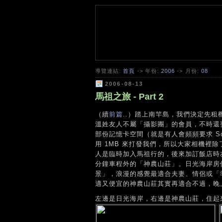
導覽連結:
首頁
-> 年份:
2006
-> 月份:
08
2006-08-13
馬祖之旅 - Part 2
（續
前篇
..）踏上南竿島，我們決定先
溫姓友人不屬「攝影團」的會員，不時還
部份記憶卡空間（就是有人會頻頻要求 So
用 1MB 來打發我們，所以大家相機裡
人是臨時加入馬祖行的，後來加訂飯店時
分鐘車程外的「神農山莊」。日光海岸房
景」，浪漫的感覺最適合夫妻、情侶或「
適又便宜的神農山莊其實再適合不過，晚
左邊是日光海岸，右邊是神農山莊，住起