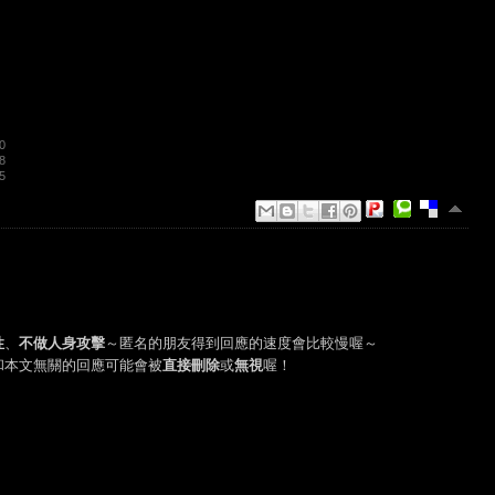
0
8
5
性
、
不做人身攻擊
～匿名的朋友得到回應的速度會比較慢喔～
和本文無關的回應可能會被
直接刪除
或
無視
喔！