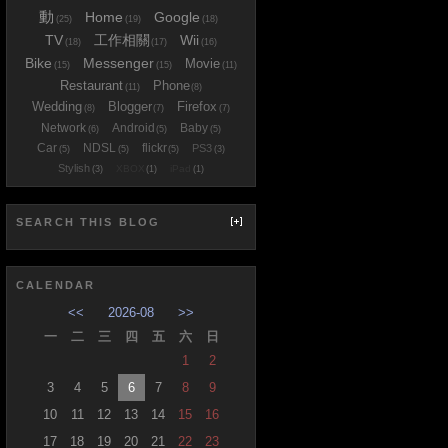
動
Home
Google
(25)
(19)
(18)
TV
工作相關
Wii
(18)
(17)
(16)
Bike
Messenger
Movie
(15)
(15)
(11)
Restaurant
Phone
(11)
(8)
Wedding
Blogger
Firefox
(8)
(7)
(7)
Network
Android
Baby
(6)
(5)
(5)
Car
NDSL
flickr
PS3
(5)
(5)
(5)
(3)
Stylish
XBOX
iPad
(3)
(1)
(1)
SEARCH THIS BLOG
CALENDAR
<<
2026-08
>>
一
二
三
四
五
六
日
1
2
3
4
5
6
7
8
9
10
11
12
13
14
15
16
17
18
19
20
21
22
23