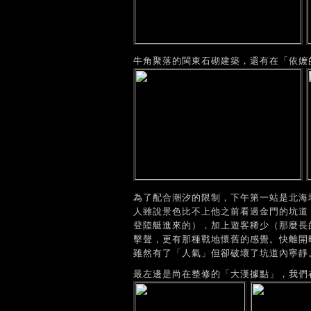
牛角聚落的閩東石砌建築，還有在「依嬤
為了配合潮汐的限制，下午第一站是北海
人雖說景色比不上他之前看過金門的坑道
登陸艇進來的），加上遊客稀少（那麼長
擊聲，更有那種戰地懷舊的感覺。快離開
雖然有了「人氣」但卻破壞了坑道內寧靜
最左邊是尚在整修的「大漢據點」，我們