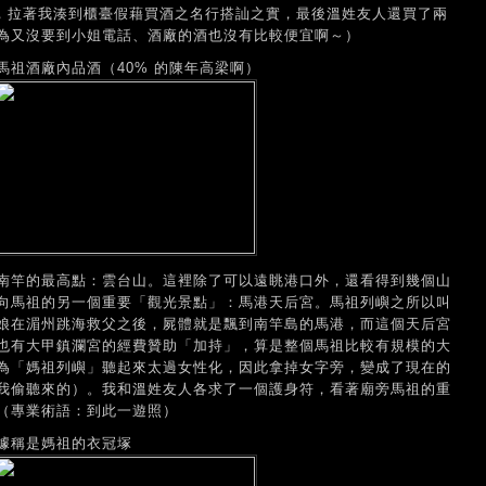
後，拉著我湊到櫃臺假藉買酒之名行搭訕之實，最後溫姓友人還買了兩
為又沒要到小姐電話、酒廠的酒也沒有比較便宜啊～）
祖酒廠內品酒（40% 的陳年高梁啊）
南竿的最高點：雲台山。這裡除了可以遠眺港口外，還看得到幾個山
向馬祖的另一個重要「觀光景點」：馬港天后宮。馬祖列嶼之所以叫
娘在湄州跳海救父之後，屍體就是飄到南竿島的馬港，而這個天后宮
也有大甲鎮瀾宮的經費贊助「加持」，算是整個馬祖比較有規模的大
為「媽祖列嶼」聽起來太過女性化，因此拿掉女字旁，變成了現在的
我偷聽來的）。我和溫姓友人各求了一個護身符，看著廟旁馬祖的重
（專業術語：到此一遊照）
據稱是媽祖的衣冠塚