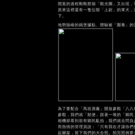
閒逛的過程剛剛那個「觀光團」又出現，
原來這裡還有一隻位階「上尉」的軍犬，
下。
地勢險峻的鐵堡據點、體驗被「圏養」的
為了要配合「馬祖酒廠」開放參觀「八八
參觀，我們就「順便」跟著一堆的「鄉民
相機卻看到前有鄉民亂拍，我們就去問負
而熱情的管理員說：「只有我在才讓你們
起腳架，留下我們的大合照。拍完照例要