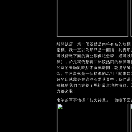
離開飯店，第一個景點是南竿有名的地標
指標。我一直以為那只是一面牆，其實那
可以俯瞰下面的蔣公銅像紀念碑，還可以
算），於是我們想騎回比較熱鬧的福澳港
船室的餐廳亂吃點零食就離開，乾脆早餐
落。牛角聚落是一個標準的馬祖「閩東建
嬤的店就藏身在這些石階巷弄中，我們還
轆轆的我們也飽餐了馬祖最道地的海鮮、
力都來啦！
南竿的軍事地標「枕戈待旦」，俯瞰下面