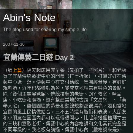
Abin's Note
The blog used for sharing my simple life
2007-11-30
宜蘭傳藝二日遊 Day 2
（續
上篇
）隔天起床用完早餐（又拍了一些照片），和老板
買了宜蘭傳統藝術中心的門票（打七折喔），打算好好在傳
藝中心逛一逛。傳藝中心在交付給統一集團經營後，有好好
規劃過，近年也都轉虧為盈，變成當地相當有特色的景點。
除了幾個主題展覽館、傳統技藝的老街、DIY 教室、精品
店、小吃街和廣場，還有整建當地的古蹟「文昌祠」、「黃
舉人宅」，整個園區的造景和動線規劃都很漂亮，還和當地
宜蘭的風土民情做結合，三不五時還有遊街和表演，大朋友
和小朋友在園區內都可以玩得很開心，比起前幾個禮拜才去
的三峽和鶯歌老街，傳藝中心的內容格調和文化素質完全是
不同等級的。我老板有講過，傳藝中心內（嚴格說來是外