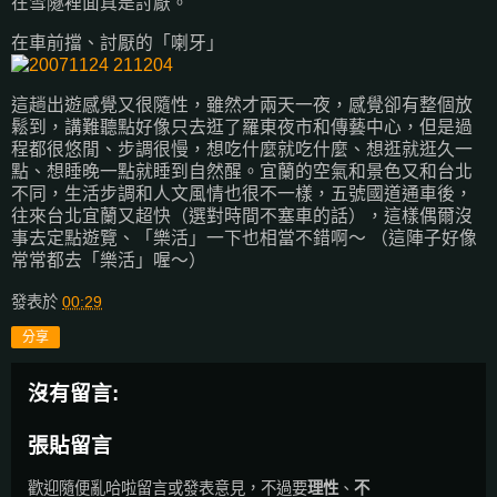
在雪隧裡面真是討厭。
在車前擋、討厭的「喇牙」
這趟出遊感覺又很隨性，雖然才兩天一夜，感覺卻有整個放
鬆到，講難聽點好像只去逛了羅東夜市和傳藝中心，但是過
程都很悠閒、步調很慢，想吃什麼就吃什麼、想逛就逛久一
點、想睡晚一點就睡到自然醒。宜蘭的空氣和景色又和台北
不同，生活步調和人文風情也很不一樣，五號國道通車後，
往來台北宜蘭又超快（選對時間不塞車的話），這樣偶爾沒
事去定點遊覽、「樂活」一下也相當不錯啊～ （這陣子好像
常常都去「樂活」喔～）
發表於
00:29
分享
沒有留言:
張貼留言
歡迎隨便亂哈啦留言或發表意見，不過要
理性
、
不