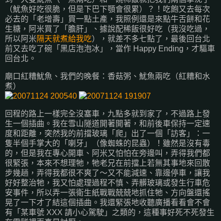
（魷魚好吃很脆，但是下巴下顎會很累）？！吃飽又去每次
必去的「老增壽」買一點土產，我照例還是來點牛舌餅和花
生糖，阿米買了「膽肝」、據說配稀飯很好吃（我沒吃過，
所以阿米
隔天就煮給我吃
），就差不多七點了，最後回台北
前又去吃了碗「黑店泡泡冰」，當作 Happy Ending，才驅車
回台北。
廟口紅糟魷魚、我們的晚餐：香菇粥、魷魚兩吃（紅糟和水
煮）
回程的路上一樣完全沒塞車，九點多就到家了，不過路上發
生一個插曲。我在雪山隧道開著開著，和前後車保持一定速
度和距離，突然我的前擋玻璃「爬」出了一個「訪客」：一
隻半個手掌大的「喇牙」（像蜘蛛的昆蟲）！雖然是沒有毒
的，但是我在專心開車、阿米又怕怕在旁邊叫，弄得我們都
很緊張，本來不想理牠，牠老兄在前擋上若無其事地來回散
步幾趟，弄得我都很不爽了～又不能減速、靠邊停車，讓我
好好整治牠，我又怕處理過程不慎、弄髒玻璃或發生行車危
安事件，所以弄一張衛生紙戰戰兢兢地抓住牠、方向盤還搖
晃了一下才了結這個插曲。我還緊張地收聽廣播看看會不會
有「某車號 XXX 請小心駕駛」之類的，這種事好死不死發生