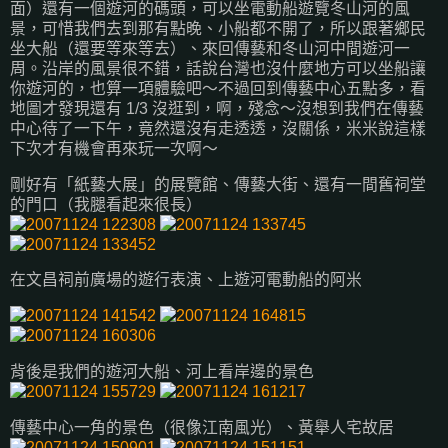
面）還有一個遊河的碼頭，可以坐電動船遊覽冬山河的風
景，可惜我們去到那有點晚、小船都不開了，所以跟著鄉民
坐大船（還要等來等去）、來回傳藝和冬山河中間遊河一
周。沿岸的風景很不錯，話說台灣也沒什麼地方可以坐船讓
你遊河的，也算一項體驗吧～不過回到傳藝中心五點多，看
地圖才發現還有 1/3 沒逛到，啊，殘念～沒想到我們在傳藝
中心待了一下午，竟然還沒有走透透，沒關係，米米說這樣
下次才有機會再來玩一次啊～
剛好有「紙藝大展」的展覽館、傳藝大街、還有一間舊祠堂
的門口（我腿看起來很長）
在文昌祠前廣場的遊行表演、上遊河電動船的阿米
背後是我們的遊河大船、河上看岸邊的景色
傳藝中心一角的景色（很像江南風光）、黃舉人宅故居