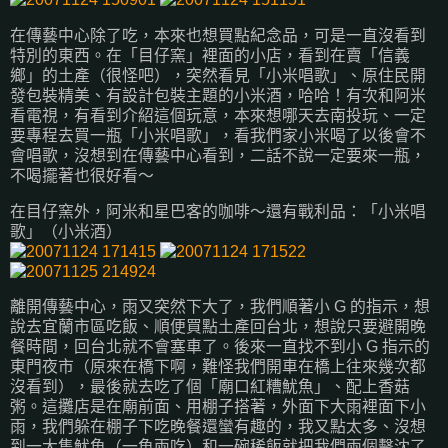
在傳藝中心除了吃，本來也想買點紀念品，可是一直沒看到
特別的東西。在「目仔窯」裡面的小店，看到在賣「信義
鄉」的土產（很怪吧），突然看見「小米唱歌」、原住民開
發包裝精美、有設計包裝主題的小米酒，哈哈！有次和阿米
看電視，有看到介紹這個玩意，本來想哪天去南投玩、一定
要專程去買一瓶「小米唱歌」，看我們家小米喝了以後會不
會唱歌，沒想到在傳藝中心看到，二話不說一定要來一瓶，
不喝擺著也很好看～
在目仔窯外，阿米和星巴客的咖啡～還有戰利品：「小米唱
歌」（小米酒）
離開傳藝中心，雨又突然下大了，我們順著小 G 的指示，想
說去宜蘭市區吃飯、順便買點土產回台北，想說只要避開晚
餐時間，回台北就不會塞車了。後來一直找不到小 G 指示的
東門夜市（原來在橋下啊，難怪我們開車在橋上往來幾次都
沒看到），最後就去吃了個「廟口紅糟魷魚」、配上香菇
粥。這攤店是在廟前面、用棚子搭著，外面下大雨裡面下小
雨，我們躲在棚子下吃晚餐還蠻有趣的，我又點太多、沒想
到一大隻魷魚（一魚兩吃）和一碗稀飯就把我們兩個擊沈了