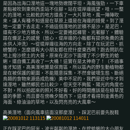
是因為出海口溼地這一塊地勢遼闊平坦，海風強勁，一下車
差點被吹到東倒西歪站不住腳。站在堤岸邊挑望，哇，一整
片的溼地，比較乾的地方還長了一大片草地，風一陣陣吹
來，讓人有種不知道是在草原上還是在海邊的錯覺。到了溼
地一定要下去走走，不過這個溼地的淤積不是沙，是泥巴，
還有不少地方積水，所以一定要捲起褲管、光著腳丫，體驗
踏在爛泥上的感覺（放心，堤岸邊的小販都有提供免費的清
水供人沖洗）～從堤岸邊往海的方向走，除了在玩泥巴、抓
螃蟹的，怎麼還有大小朋友都在挖什麼東西啊？跑去問趴在
地上撥沙挖土的大哥，原來在泥沙下面埋了不少野生的蛤
蜊，還自備工具收了一大桶！這實在是太神奇了！（不過事
後才知道，高美溼地算是保育區，所以區內的野生動植物都
是在被保護的範圍，不能隨意採集，不然會破壞生態、斷絕
鳥類的食物來源造成危機）美中不足的，我們是近中午才到
達溼地，雖然鄉民也比較少，但天空不夠藍、陽光的角度也
不對，所以拍起來的照片不好看，好的時間應該是在綠草茂
盛的季節、而且要在傍晚夕陽西下，這樣才看得到金黃色的
海面、綠油油的草地，以及閃亮亮的大風車～
高美溼地（面向風車這面沒那麼溼）、踩泥巴前要先脫鞋
正在踩泥巴的阿米、波光粼粼的溼地、在挖蛤蜊的大小朋友