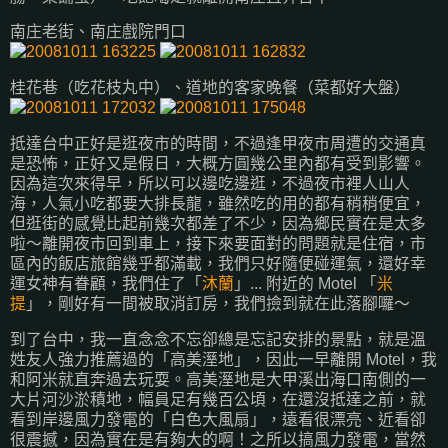
南庄老街、南庄戲院門口
桂花巷（吃花枝丸中）、道地的客家晚餐（菜都好大盤）
抵達台中正好是逛夜市的時間，不過逢甲夜市周遭的交通真
是恐怖，正好又是假日，大概方圓幾公里內都有受到影響。
因為這次來得早，所以可以邊吃邊逛，不過夜市裡人山人
海，人氣小吃都要大排長龍，雖然吃的用的都有稍稍便宜，
但逛街的感覺比起前幾次都差了不少，因為鄉民實在是太多
啦～離開夜市回到車上，接下來要面對的問題就是住宿，市
區內的飯店旅館幾乎都滿載，我們只好隨便碰運氣，還好幸
運女神有眷顧，我們住了「
沐蘭
」... 附近的 Motel 「
米
提
」，剛好有一間被取消訂房，我們撿到就在此落腳囉～
到了台中，我一直念念不忘卻總是忘記安排的景點，就是溫
姓友人強力推薦過的「高美溼地」，因此一早離開 Motel，我
和阿米就直奔過去玩耍。高美溼地是大甲溪出海口南側的一
大片河沙淤積地，幅員足有幾百公頃，在還沒抵達之前，就
看到岸邊風力發電的「白色大風扇」，遠看很漂亮、近看卻
很震撼，因為實在是有夠大的啊！之所以搞風力發電，當然