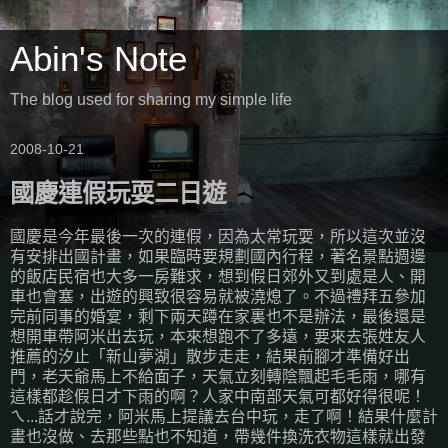
Abin's Note
The blog used for sharing my simple life
2008-10-21
國慶連假玩耍二日遊
國慶是今年最後一次的連假，因為太常玩耍，所以這次並沒
有安排出國計畫，如果臨時要規劃國內行程，著名景點週邊
的飯店民宿也大多一房難求，想到假日郊外又到處是人、開
車也會塞，出遊的興致很容易就被澆熄了。不過禮拜五參加
完前同事的婚宴，剩下兩天蹲在家裏也不是辦法，最後還是
想開車帶阿米出去玩，本來想跑不了多遠，要來去張姓友人
推薦的汐止「新山夢湖」散步走走，結果前腳才準備好出
門，老天爺馬上不給面子，天氣立刻轉陰飄起毛毛雨，哪有
這樣都趁假日才下雨的啊？人家中南部天氣可都好得很呢！
ㄟ...話才說完，阿米馬上提議去台中玩，走了啊！結果什麼計
畫也沒做、去那些點也不知道，帶幾件換洗衣物這樣就出發