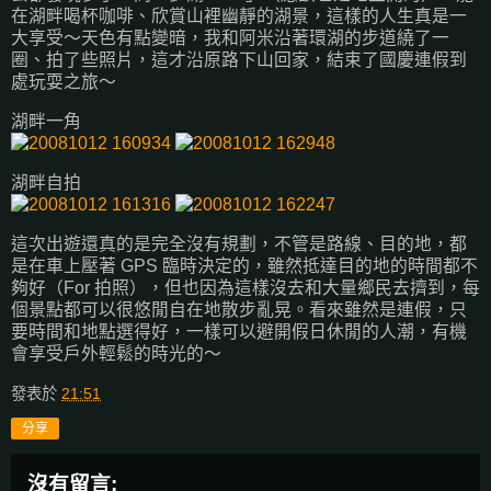
在湖畔喝杯咖啡、欣賞山裡幽靜的湖景，這樣的人生真是一
大享受～天色有點變暗，我和阿米沿著環湖的步道繞了一
圈、拍了些照片，這才沿原路下山回家，結束了國慶連假到
處玩耍之旅～
湖畔一角
湖畔自拍
這次出遊還真的是完全沒有規劃，不管是路線、目的地，都
是在車上壓著 GPS 臨時決定的，雖然抵達目的地的時間都不
夠好（For 拍照），但也因為這樣沒去和大量鄉民去擠到，每
個景點都可以很悠閒自在地散步亂晃。看來雖然是連假，只
要時間和地點選得好，一樣可以避開假日休閒的人潮，有機
會享受戶外輕鬆的時光的～
發表於
21:51
分享
沒有留言: