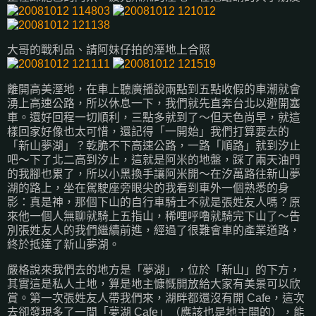
大哥的戰利品、請阿妹仔拍的溼地上合照
離開高美溼地，在車上聽廣播說兩點到五點收假的車潮就會
湧上高速公路，所以休息一下，我們就先直奔台北以避開塞
車。還好回程一切順利，三點多就到了～但天色尚早，就這
樣回家好像也太可惜，還記得「一開始」我們打算要去的
「新山夢湖」？乾脆不下高速公路，一路「順路」就到汐止
吧～下了北二高到汐止，這就是阿米的地盤，踩了兩天油門
的我腳也累了，所以小黑換手讓阿米開～在汐萬路往新山夢
湖的路上，坐在駕駛座旁眼尖的我看到車外一個熟悉的身
影：真是神，那個下山的自行車騎士不就是張姓友人嗎？原
來他一個人無聊就騎上五指山，稀哩呼嚕就騎完下山了～告
別張姓友人的我們繼續前進，經過了很難會車的產業道路，
終於抵達了新山夢湖。
嚴格說來我們去的地方是「夢湖」，位於「新山」的下方，
其實這是私人土地，算是地主慷慨開放給大家有美景可以欣
賞。第一次張姓友人帶我們來，湖畔都還沒有開 Cafe，這次
去卻發現多了一間「夢湖 Cafe」（應該也是地主開的），能