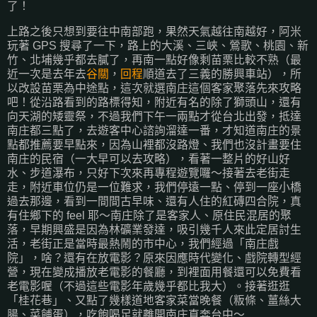
了！
上路之後只想到要往中南部跑，果然天氣越往南越好，阿米
玩著 GPS 搜尋了一下，路上的大溪、三峽、鶯歌、桃園、新
竹、北埔幾乎都去膩了，再南一點好像剩苗栗比較不熟（最
近一次是去年去
谷關
，
回程
順道去了三義的勝興車站），所
以改設苗栗為中途點，這次就選南庄這個客家聚落先來攻略
吧！從沿路看到的路標得知，附近有名的除了獅頭山，還有
向天湖的矮靈祭，不過我們下午一兩點才從台北出發，抵達
南庄都三點了，去遊客中心諮詢溜達一番，才知道南庄的景
點都推薦要早點來，因為山裡都沒路燈、我們也沒計畫要住
南庄的民宿（一大早可以去攻略），看著一整片的好山好
水、步道瀑布，只好下次來再專程遊覽囉～接著去老街走
走，附近車位仍是一位難求，我們停遠一點、停到一座小橋
過去那邊，看到一間間古早味、還有人住的紅磚四合院，真
有住鄉下的 feel 耶～南庄除了是客家人、原住民混居的聚
落，早期興盛是因為林礦業發達，吸引幾千人來此定居討生
活，老街正是當時最熱鬧的市中心，我們經過「南庄戲
院」，啥？還有在放電影？原來因應時代變化、戲院轉型經
營，現在變成播放老電影的餐廳，到裡面用餐還可以免費看
老電影喔（不過這些電影年歲幾乎都比我大）。接著逛逛
「桂花巷」、又點了幾樣道地客家菜當晚餐（粄條、薑絲大
腸、菜餔蛋），吃飽喝足就離開南庄直奔台中～