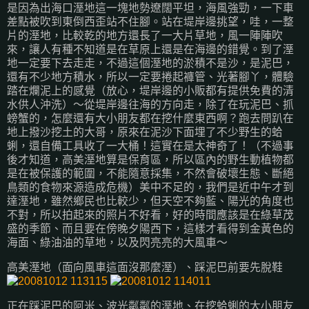
是因為出海口溼地這一塊地勢遼闊平坦，海風強勁，一下車
差點被吹到東倒西歪站不住腳。站在堤岸邊挑望，哇，一整
片的溼地，比較乾的地方還長了一大片草地，風一陣陣吹
來，讓人有種不知道是在草原上還是在海邊的錯覺。到了溼
地一定要下去走走，不過這個溼地的淤積不是沙，是泥巴，
還有不少地方積水，所以一定要捲起褲管、光著腳丫，體驗
踏在爛泥上的感覺（放心，堤岸邊的小販都有提供免費的清
水供人沖洗）～從堤岸邊往海的方向走，除了在玩泥巴、抓
螃蟹的，怎麼還有大小朋友都在挖什麼東西啊？跑去問趴在
地上撥沙挖土的大哥，原來在泥沙下面埋了不少野生的蛤
蜊，還自備工具收了一大桶！這實在是太神奇了！（不過事
後才知道，高美溼地算是保育區，所以區內的野生動植物都
是在被保護的範圍，不能隨意採集，不然會破壞生態、斷絕
鳥類的食物來源造成危機）美中不足的，我們是近中午才到
達溼地，雖然鄉民也比較少，但天空不夠藍、陽光的角度也
不對，所以拍起來的照片不好看，好的時間應該是在綠草茂
盛的季節、而且要在傍晚夕陽西下，這樣才看得到金黃色的
海面、綠油油的草地，以及閃亮亮的大風車～
高美溼地（面向風車這面沒那麼溼）、踩泥巴前要先脫鞋
正在踩泥巴的阿米、波光粼粼的溼地、在挖蛤蜊的大小朋友