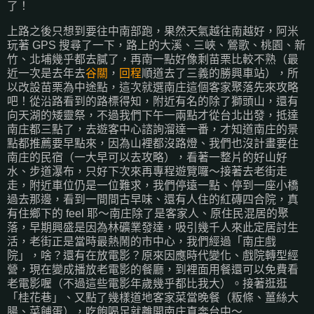
了！
上路之後只想到要往中南部跑，果然天氣越往南越好，阿米
玩著 GPS 搜尋了一下，路上的大溪、三峽、鶯歌、桃園、新
竹、北埔幾乎都去膩了，再南一點好像剩苗栗比較不熟（最
近一次是去年去
谷關
，
回程
順道去了三義的勝興車站），所
以改設苗栗為中途點，這次就選南庄這個客家聚落先來攻略
吧！從沿路看到的路標得知，附近有名的除了獅頭山，還有
向天湖的矮靈祭，不過我們下午一兩點才從台北出發，抵達
南庄都三點了，去遊客中心諮詢溜達一番，才知道南庄的景
點都推薦要早點來，因為山裡都沒路燈、我們也沒計畫要住
南庄的民宿（一大早可以去攻略），看著一整片的好山好
水、步道瀑布，只好下次來再專程遊覽囉～接著去老街走
走，附近車位仍是一位難求，我們停遠一點、停到一座小橋
過去那邊，看到一間間古早味、還有人住的紅磚四合院，真
有住鄉下的 feel 耶～南庄除了是客家人、原住民混居的聚
落，早期興盛是因為林礦業發達，吸引幾千人來此定居討生
活，老街正是當時最熱鬧的市中心，我們經過「南庄戲
院」，啥？還有在放電影？原來因應時代變化、戲院轉型經
營，現在變成播放老電影的餐廳，到裡面用餐還可以免費看
老電影喔（不過這些電影年歲幾乎都比我大）。接著逛逛
「桂花巷」、又點了幾樣道地客家菜當晚餐（粄條、薑絲大
腸、菜餔蛋），吃飽喝足就離開南庄直奔台中～