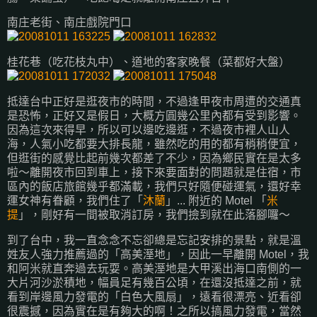
南庄老街、南庄戲院門口
桂花巷（吃花枝丸中）、道地的客家晚餐（菜都好大盤）
抵達台中正好是逛夜市的時間，不過逢甲夜市周遭的交通真
是恐怖，正好又是假日，大概方圓幾公里內都有受到影響。
因為這次來得早，所以可以邊吃邊逛，不過夜市裡人山人
海，人氣小吃都要大排長龍，雖然吃的用的都有稍稍便宜，
但逛街的感覺比起前幾次都差了不少，因為鄉民實在是太多
啦～離開夜市回到車上，接下來要面對的問題就是住宿，市
區內的飯店旅館幾乎都滿載，我們只好隨便碰運氣，還好幸
運女神有眷顧，我們住了「
沐蘭
」... 附近的 Motel 「
米
提
」，剛好有一間被取消訂房，我們撿到就在此落腳囉～
到了台中，我一直念念不忘卻總是忘記安排的景點，就是溫
姓友人強力推薦過的「高美溼地」，因此一早離開 Motel，我
和阿米就直奔過去玩耍。高美溼地是大甲溪出海口南側的一
大片河沙淤積地，幅員足有幾百公頃，在還沒抵達之前，就
看到岸邊風力發電的「白色大風扇」，遠看很漂亮、近看卻
很震撼，因為實在是有夠大的啊！之所以搞風力發電，當然