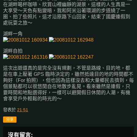
在湖畔喝杯咖啡、欣賞山裡幽靜的湖景，這樣的人生真是一
大享受～天色有點變暗，我和阿米沿著環湖的步道繞了一
圈、拍了些照片，這才沿原路下山回家，結束了國慶連假到
處玩耍之旅～
湖畔一角
湖畔自拍
這次出遊還真的是完全沒有規劃，不管是路線、目的地，都
是在車上壓著 GPS 臨時決定的，雖然抵達目的地的時間都不
夠好（For 拍照），但也因為這樣沒去和大量鄉民去擠到，每
個景點都可以很悠閒自在地散步亂晃。看來雖然是連假，只
要時間和地點選得好，一樣可以避開假日休閒的人潮，有機
會享受戶外輕鬆的時光的～
發表於
21:51
分享
沒有留言: