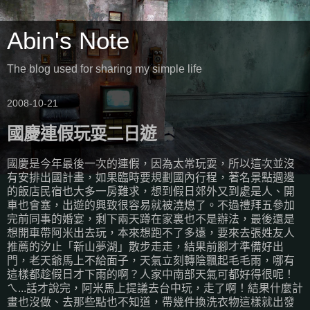
Abin's Note
The blog used for sharing my simple life
2008-10-21
國慶連假玩耍二日遊
國慶是今年最後一次的連假，因為太常玩耍，所以這次並沒
有安排出國計畫，如果臨時要規劃國內行程，著名景點週邊
的飯店民宿也大多一房難求，想到假日郊外又到處是人、開
車也會塞，出遊的興致很容易就被澆熄了。不過禮拜五參加
完前同事的婚宴，剩下兩天蹲在家裏也不是辦法，最後還是
想開車帶阿米出去玩，本來想跑不了多遠，要來去張姓友人
推薦的汐止「新山夢湖」散步走走，結果前腳才準備好出
門，老天爺馬上不給面子，天氣立刻轉陰飄起毛毛雨，哪有
這樣都趁假日才下雨的啊？人家中南部天氣可都好得很呢！
ㄟ...話才說完，阿米馬上提議去台中玩，走了啊！結果什麼計
畫也沒做、去那些點也不知道，帶幾件換洗衣物這樣就出發