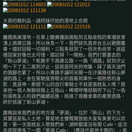
大哥的戰利品、請阿妹仔拍的溼地上合照
離開高美溼地，在車上聽廣播說兩點到五點收假的車潮就會
湧上高速公路，所以休息一下，我們就先直奔台北以避開塞
車。還好回程一切順利，三點多就到了～但天色尚早，就這
樣回家好像也太可惜，還記得「一開始」我們打算要去的
「新山夢湖」？乾脆不下高速公路，一路「順路」就到汐止
吧～下了北二高到汐止，這就是阿米的地盤，踩了兩天油門
的我腳也累了，所以小黑換手讓阿米開～在汐萬路往新山夢
湖的路上，坐在駕駛座旁眼尖的我看到車外一個熟悉的身
影：真是神，那個下山的自行車騎士不就是張姓友人嗎？原
來他一個人無聊就騎上五指山，稀哩呼嚕就騎完下山了～告
別張姓友人的我們繼續前進，經過了很難會車的產業道路，
終於抵達了新山夢湖。
嚴格說來我們去的地方是「夢湖」，位於「新山」的下方，
其實這是私人土地，算是地主慷慨開放給大家有美景可以欣
賞。第一次張姓友人帶我們來，湖畔都還沒有開 Cafe，這次
去卻發現多了一間「夢湖 Cafe」（應該也是地主開的），能