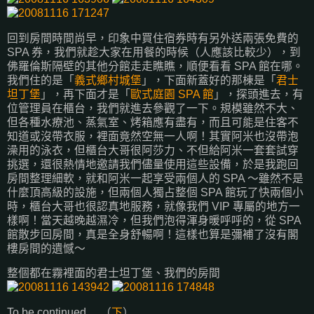
回到房間時間尚早，印象中買住宿券時有另外送兩張免費的
SPA 券，我們就趁大家在用餐的時候（人應該比較少），到
佛羅倫斯隔壁的其他分館走走瞧瞧，順便看看 SPA 館在哪。
我們住的是「
義式鄉村城堡
」，下面新蓋好的那棟是「
君士
坦丁堡
」，再下面才是「
歐式庭園 SPA 館
」，探頭進去，有
位管理員在櫃台，我們就進去參觀了一下。規模雖然不大、
但各種水療池、蒸氣室、烤箱應有盡有，而且可能是住客不
知道或沒帶衣服，裡面竟然空無一人啊！其實阿米也沒帶泡
澡用的泳衣，但櫃台大哥很阿莎力、不但給阿米一套套試穿
挑選，還很熱情地邀請我們儘量使用這些設備，於是我跑回
房間整理細軟，就和阿米一起享受兩個人的 SPA ～雖然不是
什麼頂高級的設施，但兩個人獨占整個 SPA 館玩了快兩個小
時，櫃台大哥也很認真地服務，就像我們 VIP 專屬的地方一
樣啊！當天越晚越濕冷，但我們泡得渾身暖呼呼的，從 SPA
館散步回房間，真是全身舒暢啊！這樣也算是彌補了沒有閣
樓房間的遺憾～
整個都在霧裡面的君士坦丁堡、我們的房間
To be continued ... （
下
）