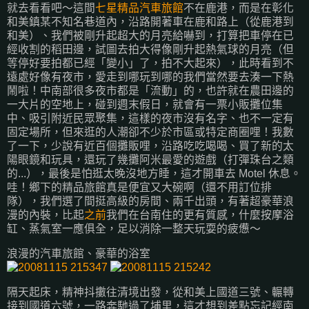
就去看看吧～這間
七星精品汽車旅館
不在鹿港，而是在彰化
和美鎮某不知名巷道內，沿路開著車在鹿和路上（從鹿港到
和美）、我們被剛升起超大的月亮給嚇到，打算把車停在已
經收割的稻田邊，試圖去拍大得像剛升起熱氣球的月亮（但
等停好要拍都已經「變小」了，拍不大起來），此時看到不
遠處好像有夜市，愛走到哪玩到哪的我們當然要去湊一下熱
鬧啦！中南部很多夜市都是「流動」的，也許就在農田邊的
一大片的空地上，碰到週末假日，就會有一票小販攤位集
中、吸引附近民眾聚集，這樣的夜市沒有名字、也不一定有
固定場所，但來逛的人潮卻不少於市區或特定商圈哩！我數
了一下，少說有近百個攤販哩，沿路吃吃喝喝、買了新的太
陽眼鏡和玩具，還玩了幾攤阿米最愛的遊戲（打彈珠台之類
的...），最後是怕逛太晚沒地方睡，這才開車去 Motel 休息。
哇！鄉下的精品旅館真是便宜又大碗啊（還不用訂位排
隊），我們選了間挺高級的房間、兩千出頭，有著超豪華浪
漫的內裝，比起
之前
我們在台南住的更有質感，什麼按摩浴
缸、蒸氣室一應俱全，足以消除一整天玩耍的疲憊～
浪漫的汽車旅館、豪華的浴室
隔天起床，精神抖擻往清境出發，從和美上國道三號、輾轉
接到國道六號，一路奔馳過了埔里，這才想到差點忘記經南