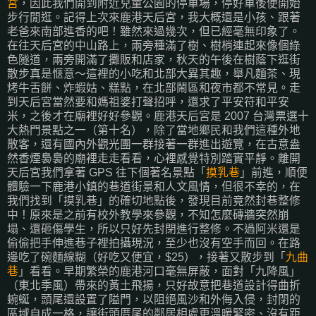
宮
，因此我們開到附近兒童公園的停車場，停好車後便開始
步行閒逛。記得上次來鹿港天后宮，我大概還是小孩、跟著
老爸來南部進香的吧！雖然來過幾次，但已經毫無印象了。
在往天后宮的中山路上，兩旁種滿了樹、樹梢連起來像個綠
色隧道，兩旁開滿了攤販和店家，秋天的午後在樹蔭下逛街
散步真是愜意～這裡的小吃和北部大異其趣，舉凡麵茶、現
烤牛舌餅、炸蝦姑、糕點，在北部鬧區和夜市都不常見。走
到天后宮當然要和媽祖婆打聲招呼，還求了平安符和平安
米，之後才在廟裡好好參觀。鹿港天后宮是 2007 台灣票選十
大熱門景點之一（第十名），除了當地鄉民和我們這種外地
散客，還有國內外觀光團一群接著一群進出遊覽，在古意盎
然香煙裊裊的廟裡走走看看，心裡感覺特別踏實平靜。離開
天后宮我們拿著 GPS 往下個著名景點「
摸乳巷
」前進，順便
體驗一下鹿港小鎮的巷道街景和人文風情，但很不幸的，在
我們找到「摸乳巷」的確切地點後，發現目前竟然封巷整修
中！原來是之前有校外教學來參觀，不知怎麼磚牆突然崩
塌、還砸傷學生，所以只好先封閉進行整修。不過阿米還是
偷偷把手伸進巷子裡拍攝現況，至少也沒有空手而回。在路
邊吃了碗麵線糊（好吃又便宜，$25），接著又散步到「
九曲
巷
」看看。早期繁榮的鹿港河口毫無屏蔽，面對「九降風」
（東北季風）帶來的黃土飛揚，只好故意把巷道設計得曲折
蜿蜒，頭尾還設置了隘門，以阻絕風沙和外侮入侵，封閉的
區域自成一格，讓街頭厝尾的鄰居相處更溫暖緊密、沒有距