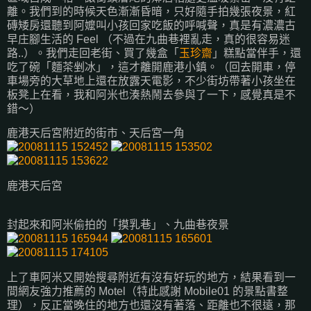
離。我們到的時候天色漸漸昏暗，只好隨手拍幾張夜景，紅
磚矮房還聽到阿嬤叫小孩回家吃飯的呼喊聲，真是有濃濃古
早庄腳生活的 Feel （不過在九曲巷裡亂走，真的很容易迷
路..）。我們走回老街、買了幾盒「
玉珍齋
」糕點當伴手，還
吃了碗「麵茶剉冰」，這才離開鹿港小鎮。（回去開車，停
車場旁的大草地上還在放露天電影，不少街坊帶著小孩坐在
板凳上在看，我和阿米也湊熱鬧去參與了一下，感覺真是不
錯～）
鹿港天后宮附近的街市、天后宮一角
鹿港天后宮
封起來和阿米偷拍的「摸乳巷」、九曲巷夜景
上了車阿米又開始搜尋附近有沒有好玩的地方，結果看到一
間網友強力推薦的 Motel（特此感謝 Mobile01 的景點書整
理），反正當晚住的地方也還沒有著落、距離也不很遠，那