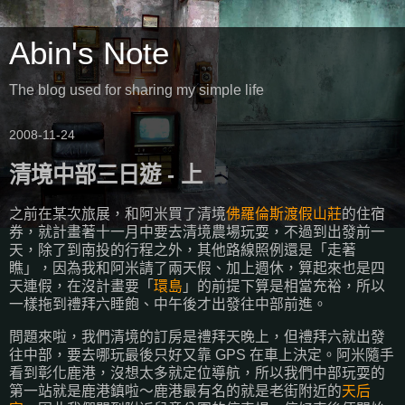
Abin's Note
The blog used for sharing my simple life
2008-11-24
清境中部三日遊 - 上
之前在某次旅展，和阿米買了清境
佛羅倫斯渡假山莊
的住宿
券，就計畫著十一月中要去清境農場玩耍，不過到出發前一
天，除了到南投的行程之外，其他路線照例還是「走著
瞧」，因為我和阿米請了兩天假、加上週休，算起來也是四
天連假，在沒計畫要「
環島
」的前提下算是相當充裕，所以
一樣拖到禮拜六睡飽、中午後才出發往中部前進。
問題來啦，我們清境的訂房是禮拜天晚上，但禮拜六就出發
往中部，要去哪玩最後只好又靠 GPS 在車上決定。阿米隨手
看到彰化鹿港，沒想太多就定位導航，所以我們中部玩耍的
第一站就是鹿港鎮啦～鹿港最有名的就是老街附近的
天后