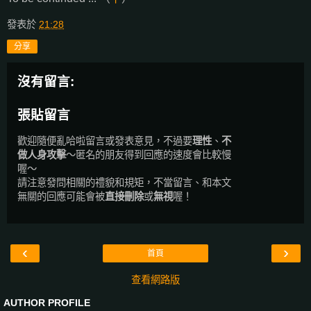
發表於
21:28
分享
沒有留言:
張貼留言
歡迎隨便亂哈啦留言或發表意見，不過要
理性
、
不
做人身攻擊
～匿名的朋友得到回應的速度會比較慢
喔～
請注意發問相關的禮貌和規矩，不當留言、和本文
無關的回應可能會被
直接刪除
或
無視
喔！
‹
›
首頁
查看網路版
AUTHOR PROFILE