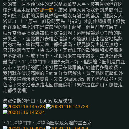
外的事，原本預期住的是米蘭豪華雙人房、沒有景觀但在閣
樓有挑高木屋頂的
那一間
，結果服務人員領我們到房間門口
才知道，我們的房間竟然是一般沒有陽台的套房（雖說有大
浴缸..）！？原來，訂房時要先「指定」才能住閣樓啊！但我
們在旅展時小姐不是這麼說的啊！虧我一個月前就訂房了，
就算當時要指定應該也指定得到啊！這時候讓滿心期待的阿
米失望了，差點要跑去櫃台理論！不過該山莊也是當地挺熱
門的地點、連禮拜天晚上都還額滿，眼見換房也徒勞無功，
只好隨遇而安了（除此之外，其實山莊的軟硬體和服務都還
算不錯啦）～放下行李，我和阿米在霧中散步、去逛逛台灣
最高的 7-11 清境門市，雖然天氣不好，但週邊商圈倒是門庭
若市，氣呼呼的阿米不打算留在佛羅倫斯給他們多賺晚餐，
我們就在清境商圈的 Patite 洋食館解決。買了點因氣壓低外
包裝變得圓滾滾的零食、又去 Starbucks 喝了杯熱咖啡，天
色暗下來才沿著原路走回佛羅倫斯（果然是在高山，隨便走
走都很喘哩）。
佛羅倫斯的門口、Lobby 以及梯間
7-11 清境門市、清境商圈以及旁邊的星巴克