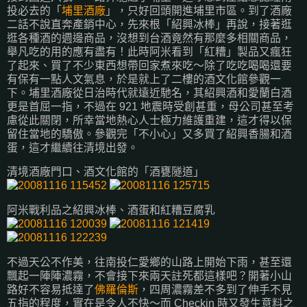
投必去的「
埔里酒廠
」，只好回頭開進埔里市區。到了酒廠
二話不說直奔產銷中心，先來根「紹興冰棒」再說，接著逛
逛各種酒的週邊商品，沒想到台酒竟然有那麼多相關商品，
舉凡吃的用的應有盡有！此時阿米看到「紅糟」製品又瘋狂
了起來、買了不少東西想帶回家煮來吃～除了吃吃喝喝還要
有保有一點人文氣息，於是就上了二樓的酒文化館參觀一
下。埔里酒廠從日治時代就遠近馳名，其紹興酒和愛蘭白酒
更是首屈一指，不過在 921 地震時受創甚重，母公司甚至考
慮從此關閉，所幸當地熱心人士極力維護重建，這才得以保
留住當地的驕傲。參觀完「不小心」又多買了紹興香腸和酒
蛋，這才繼續往清境出發。
清境酒廠門口、酒文化館的「酒甕隧道」
阿米戰利品之紹興冰棒、酒蛋和紅糟豆腐乳
不過天公不作美，往南投仁愛鄉的山路上開始下雨，甚至還
飄起一陣陣濃霧，不會接下來兩天註死都這樣吧？開著小山
路好不容易抵達了
佛羅倫斯
，四周濃霧差不多到了伸手不見
五指的程度，實在是令人不快～而 Checkin 時又發生意料之