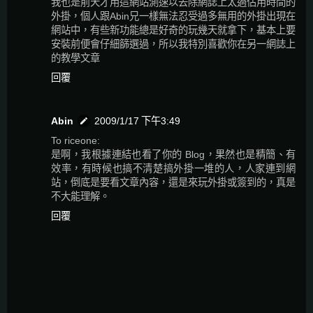
我也是前天才用這網站測速以去除網誌上太過佔用時間的
外掛，個人跟Abin兄一樣無法忍受過多無用的外掛出現在
網站中，有些新功能總是好奇的玩幾天就拿下，基本上要
安裝前便會仔細篩選過，所以我特別喜歡你在另一網誌上
的教學文章
回覆
Abin
2009/1/17 下午3:49
To riceone:
是啊，我根據連結也看了你的 Blog，果然也是精簡、有
效率，有時候也搞不清楚搞外掛一堆的人，人家連到網
站，倒底是要看文章內容，還是來玩外掛或簽到的，真是
不大能理解。
回覆