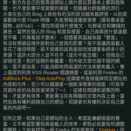
章，對方在自己的首頁或網站上搞什麼玩意基本上都與我無
關、也不會影響平常瀏覽的速度。但隨著社群服務的流行，
大家在自己的 Blog 上掛些有的沒的狀況越來越誇張，以前是
喜歡掛什麼 Flash 時鐘、天氣預報或播放音樂（還有養桌面
寵物 ..@$%&!），現在則是搞什麼推文、社群留言和賺錢的
廣告，當然在個人的 Blog 和首頁裡面、自己高興放什麼誰都
管不著（不爽看就不要來），但隨著頁面越來越「豐富」，
有沒有想過這堆外掛對自己首頁的影響？是不是讓頁面載入
多花了幾倍時間、是不是連到該頁面就吃掉讀者系統多少的
資源？或許大部分人並不在乎（或也不能怎樣），但我自己
卻很在意。對於這類外掛嚴重、但內容文章也還不錯的網
站，我不是站長，只能消極地用過濾的方法來避免載入，像
上面提到利用 RSS Reader 閱讀摘要，或是利用 Firefox 的
AdBlock Plus
、
Stop AutoPlay
這類套件直接擋掉特定網址的
內容和元件，至少可以還讀者一個乾淨簡單的版面（可是辛
苦搞外掛的站長就會哭哭了～），這樣在閱讀和瀏覽的時
候，才能更有效率、更能專注在有興趣的文章內容上面。當
然站長有權利胡搞自己的網站，但讀者也有權利決定自己要
看的內容吧～
回到正題，如果自己是網站的主人，希望能兼顧版面的豐
富、又不希望影響到頁面載入的效率，那勢必就要有所調整
和犧牲。之前有提到一個 Firefox 的外掛套件：
Firebug
，這