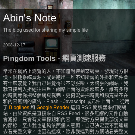
Abin's Note
The blog used for sharing my simple life
2008-12-17
Pingdom Tools - 網頁測速服務
常常在網路上瀏覽的人，不知道對連到某網頁，發現對方很
慢、很耗系統資源、或是跑出一堆不知所謂的外掛和元件會
有什麼感覺？我自己是覺得很不舒服啦，太誇張的網站，我
就直接列入拒絕往來戶。網路上面的資訊那麼多，誰有多餘
的時間等你把整個網頁載完，更何況是把時間和頻寬是花在
和內容無關的廣告、Flash、Javascript 或元件上面。自從用
了
Bloglines
和
Google Reader
這類 RSS 閱讀器來訂閱網
站，由於資訊是直接來自 RSS Feed，很多無謂的元件自動
會濾掉，只會有文章標題和內容，即使對方只提供部份文章
的節錄，至少我也能夠依照個人意願，自己決定要不要連過
去看完整文章。也因為這樣，除非我連到對方網站看完整文