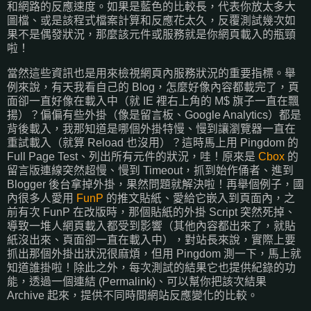
和網路的反應速度。如果是藍色的比較長，代表你放太多大
圖檔、或是該程式檔案計算和反應花太久，反覆測試幾次如
果不是偶發狀況，那麼該元件或服務就是你網頁載入的瓶頸
啦！
當然這些資訊也是用來檢視網頁內服務狀況的重要指標。舉
例來說，有天我看自己的 Blog，怎麼好像內容都載完了，頁
面卻一直好像在載入中（就 IE 裡右上角的 M$ 旗子一直在飄
揚）？偏偏有些外掛（像是留言板、Google Analytics）都是
背後載入，我那知道是哪個外掛特慢、慢到讓瀏覽器一直在
重試載入（就算 Reload 也沒用）？這時馬上用 Pingdom 的
Full Page Test、列出所有元件的狀況，哇！原來是
Cbox
的
留言版連線突然超慢、慢到 Timeout，抓到始作俑者、進到
Blogger 後台拿掉外掛，果然問題就解決啦！再舉個例子，國
內很多人愛用
FunP
的推文貼紙、愛給它嵌入到頁面內，之
前有次 FunP 在改版時，那個貼紙的外掛 Script 突然死掉、
導致一堆人網頁載入都受到影響（其他內容都出來了，就貼
紙沒出來、頁面卻一直在載入中），對站長來說，實際上要
抓出那個外掛出狀況很麻煩，但用 Pingdom 測一下，馬上就
知道誰掛啦！除此之外，每次測試的結果它也提供紀錄的功
能，透過一個連結 (Permalink)、可以幫你把該次結果
Archive 起來，提供不同時間網站反應變化的比較。