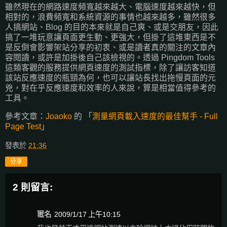
雖然現在的網路速度頻寬越來越大、電腦速度越來越快，但
相對的，浪費頻寬和系統資源的事情也越來越多，雖然很多
人搞網站、Blog 的目的本來就是自己爽、或是交朋友，因此
搞了一堆玩意讓頁面更生動、更強大，但掛了這堆東西是不
是反倒會影響架站分享的初衷、或是讀者真的關注的文章內
容閱讀，或許是加掛後自己該檢視的。透過 Pingdom Tools
這類客觀的服務提供網頁速度的測試指標，除了讓訪客知道
該站反應速度的瓶頸為何，也可以讓站長找出拖慢頁面的元
兇，對在乎反應速度和效率的人來說，算是相當值得參考的
工具。
參考文章：
Joaoko
的 「
測量網頁載入速度的最佳幫手 - Full
Page Test
」
發表於
21:36
分享
2 則留言:
匿名
2009/1/17 上午10:15