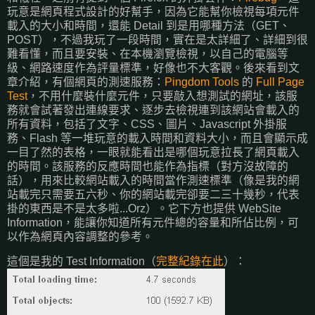
玩意是網頁程式設計的好幫手，因為它能幫你檢視每項元件
載入的大小和時間，還能 Detail 到是用哪種方法（GET、
POST），不過我玩了一段時間，實在是太詳細了、詳細到很
難看懂，而且要安裝、在本機瀏覽檢視，以自己的電腦等
級、網路速度作為評量標準，好像也不大客觀。後來看到文
章介紹，有個網頁的測速服務：
Pingdom Tools
的
Full Page
Test
，不用什麼裝什麼元件，只要敲入想測試的網址，該服
務就會試著發出連線要求、逐步去檢視連到該網站會載入的
所有資料，包括了文字、CSS、圖片、Javascript 外掛服
務、Flash 等一堆玩意的載入時間和資料大小，而且會顯示成
一目了然的表格，一眼就能看出是哪個玩意拉長了網頁載入
的時間。該服務的反應時間也能作為指標（對方沒故障的
話），用來比較網站載入的時間當作測速標準（像是我的網
站載完只需要五六秒、你的網站載完卻要二三十幾秒，代表
掛的東西是不是太多啦...Orz）。它下方也提供 WebSite
Information，能讓你知道所有元件總的容量和所佔比例，可
以作為網頁內容調整的參考。
這個是我的 Test Information（
完整紀錄在此
）：