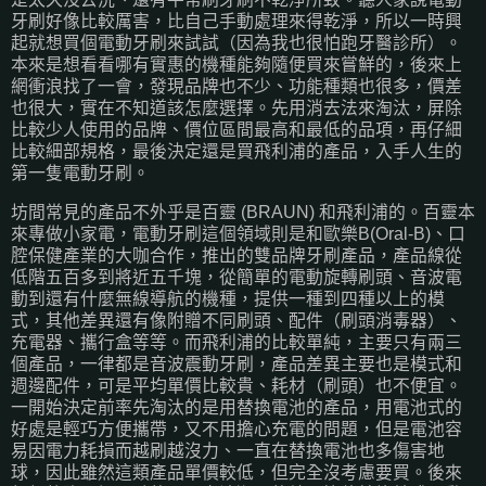
牙刷好像比較厲害，比自己手動處理來得乾淨，所以一時興
起就想買個電動牙刷來試試（因為我也很怕跑牙醫診所）。
本來是想看看哪有實惠的機種能夠隨便買來嘗鮮的，後來上
網衝浪找了一會，發現品牌也不少、功能種類也很多，價差
也很大，實在不知道該怎麼選擇。先用消去法來淘汰，屏除
比較少人使用的品牌、價位區間最高和最低的品項，再仔細
比較細部規格，最後決定還是買飛利浦的產品，入手人生的
第一隻電動牙刷。
坊間常見的產品不外乎是百靈 (BRAUN) 和飛利浦的。百靈本
來專做小家電，電動牙刷這個領域則是和歐樂B(Oral-B)、口
腔保健產業的大咖合作，推出的雙品牌牙刷產品，產品線從
低階五百多到將近五千塊，從簡單的電動旋轉刷頭、音波電
動到還有什麼無線導航的機種，提供一種到四種以上的模
式，其他差異還有像附贈不同刷頭、配件（刷頭消毒器）、
充電器、攜行盒等等。而飛利浦的比較單純，主要只有兩三
個產品，一律都是音波震動牙刷，產品差異主要也是模式和
週邊配件，可是平均單價比較貴、耗材（刷頭）也不便宜。
一開始決定前率先淘汰的是用替換電池的產品，用電池式的
好處是輕巧方便攜帶，又不用擔心充電的問題，但是電池容
易因電力耗損而越刷越沒力、一直在替換電池也多傷害地
球，因此雖然這類產品單價較低，但完全沒考慮要買。後來