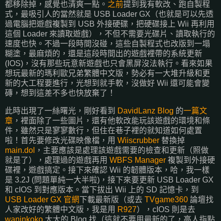
都移除掉，感覺也清爽一點。
之前
提到我有軟改、跑自製程
式，最吸引人的當然就是 USB Loader GX（也就是可以先透
過電腦把遊戲複製到 USB 外接硬碟，把硬碟接上 Wii 再利用
這個 Loader 來讀取遊戲），不但不需要光碟片、讀取執行的
速度也快。不過一段時間沒碰，這些自製程式也改版到一塌
糊塗，最麻煩的，還是這段時間出的遊戲裡帶的系統更新
(IOS)，沒有那些玩意新遊戲也只會黑屏沒法執行。看來如果
想玩最新的瑪利歐兄弟繁體中文版，勢必有一大堆升級和更
新的大工程要進行，光想到就手軟，沒做好 Wii 還可能會變
磚，想到這差不多也快放棄了！
此時出現了一絲曙光，剛好看到
DavidLanz Blog
的
一篇文
章
，裡面除了一些圖片，還有他軟改能玩該遊戲的環境和條
件，雖然只是寥寥數行，但住在巷子裡的就知道如何處置
啦！首先要修改光碟映像檔，用
Wiiscrubber
替換掉
main.dol
，主要應該是處理該遊戲需要的檢查和更新（照做
就是了），處理過的遊戲再用
WBFS Manager
複製到外接硬
碟裡，遊戲搞定。接下來確認 Wii 的韌體版本，哈，我一樣
是 3.2J (問題單純一大半啦)，接下來要更新 USB Loader GX
和 cIOS 到對應版本。當下拔出 Wii 上的 SD 記憶卡，到
USB Loader GX 官網
下載最新版（或去
TVgame360
論壇找
人家改好的繁體中文版，我是用
R927
），cIOS 則是去
waninkoko
大大的 Blog 找（這就不要用最新的了，高人指點