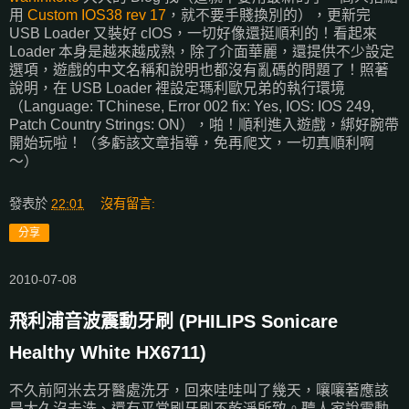
用
Custom IOS38 rev 17
，就不要手賤換別的），更新完
USB Loader 又裝好 cIOS，一切好像還挺順利的！看起來
Loader 本身是越來越成熟，除了介面華麗，還提供不少設定
選項，遊戲的中文名稱和說明也都沒有亂碼的問題了！照著
說明，在 USB Loader 裡設定瑪利歐兄弟的執行環境
（Language: TChinese, Error 002 fix: Yes, IOS: IOS 249,
Patch Country Strings: ON），啪！順利進入遊戲，綁好腕帶
開始玩啦！（多虧該文章指導，免再爬文，一切真順利啊
～）
發表於
22:01
沒有留言:
分享
2010-07-08
飛利浦音波震動牙刷 (PHILIPS Sonicare
Healthy White HX6711)
不久前阿米去牙醫處洗牙，回來哇哇叫了幾天，嚷嚷著應該
是太久沒去洗、還有平常刷牙刷不乾淨所致。聽人家說電動