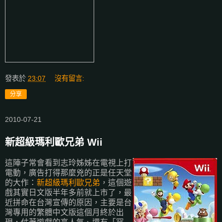
發表於
23:07
沒有留言:
分享
2010-07-21
新超級瑪利歐兄弟 Wii
這陣子常會看到志玲姊姊在電視上打
電動，廣告打得那麼兇的正是任天堂
的大作：
新超級瑪利歐兄弟
，這個遊
戲其實日文版半年多前就上市了，最
近拼命在台灣宣傳的原因，主要是台
灣專用的繁體中文版這個月終於出