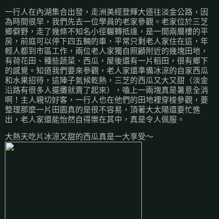
一行人在內湖集合出發，走洲美經登輝大道往淡金公路，因
為時間很早，我們先去一位學員的老家參觀。老家位於三芝
鄉僻野，走了幾條不知名小徑輾轉抵達，是一間兩層樓的平
房，前庭可以停下四五輛的車，平常只剩老人家住在這，年
輕人都到市區工作，兩位老人家獨自照顧附近的幾塊田地，
有荷花田、種些蔬菜、西瓜，屋後還有一片稻田，很有鄉下
的感覺。知道我們要來參觀，老人家還準備冰涼的自家西瓜
和水果招待，這陣子氣候乾熱，三芝的西瓜又大又甜（淡金
沿路有很多人擺攤就賣了起來），嗑上一兩塊真是暑意全消
啊！主人親切好客，一行人也在他們的田地裡穿梭參觀，要
整理那麼一片田園真的是很不容易，頂著大太陽還要忙進
出，老人家還能怡然自得樂在其中，真是令人佩服。
大熱天吃片冰涼又甜的西瓜真是一大享受～