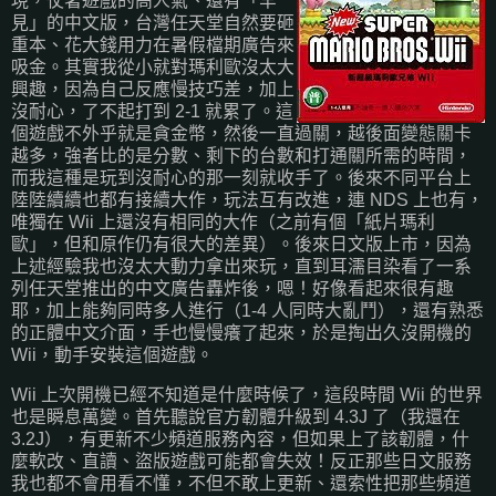
現，仗著遊戲的高人氣、還有「罕
見」的中文版，台灣任天堂自然要砸
重本、花大錢用力在暑假檔期廣告來
吸金。其實我從小就對瑪利歐沒太大
興趣，因為自己反應慢技巧差，加上
沒耐心，了不起打到 2-1 就累了。這
個遊戲不外乎就是貪金幣，然後一直過關，越後面變態關卡
越多，強者比的是分數、剩下的台數和打通關所需的時間，
而我這種是玩到沒耐心的那一刻就收手了。後來不同平台上
陸陸續續也都有接續大作，玩法互有改進，連 NDS 上也有，
唯獨在 Wii 上還沒有相同的大作（之前有個「紙片瑪利
歐」，但和原作仍有很大的差異）。後來日文版上市，因為
上述經驗我也沒太大動力拿出來玩，直到耳濡目染看了一系
列任天堂推出的中文廣告轟炸後，嗯！好像看起來很有趣
耶，加上能夠同時多人進行（1-4 人同時大亂鬥），還有熟悉
的正體中文介面，手也慢慢癢了起來，於是掏出久沒開機的
Wii，動手安裝這個遊戲。
Wii 上次開機已經不知道是什麼時候了，這段時間 Wii 的世界
也是瞬息萬變。首先聽說官方韌體升級到 4.3J 了（我還在
3.2J），有更新不少頻道服務內容，但如果上了該韌體，什
麼軟改、直讀、盜版遊戲可能都會失效！反正那些日文服務
我也都不會用看不懂，不但不敢上更新、還索性把那些頻道