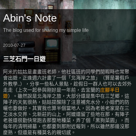
Abin's Note
The blog used for sharing my simple life
2010-07-27
三芝石門一日遊
阿米的姑姑是畫畫班老師，他社區班的同學們閒暇時也常聚
會出遊，正逢週六計畫了一個「北海岸之旅」（算是暑假戶
外教學..），分享一些私人景點，趁假日一群人也可以去郊外
走走（上次一起參與剛好是一年前，去宜蘭的
庄腳半日
遊
）。雖然說是北海岸之旅，大部分還是集中在三芝鄉，這
陣子的天氣很熱，姑姑提醒除了注意補充水分，小姐們的防
曬也要做好。其實我也算半個當地人，因為老爸老家是在三
芝淡水交界、北新莊的山上，阿嬤還留了些地在那，有陣子
老爸還很勤快常跑去那整地種菜，弄了個「黑狗菜園」，而
每年的清明掃墓，也都要到那附近報到，所以雖然那邊沒那
麼熟，但還是有種莫名的親切感。