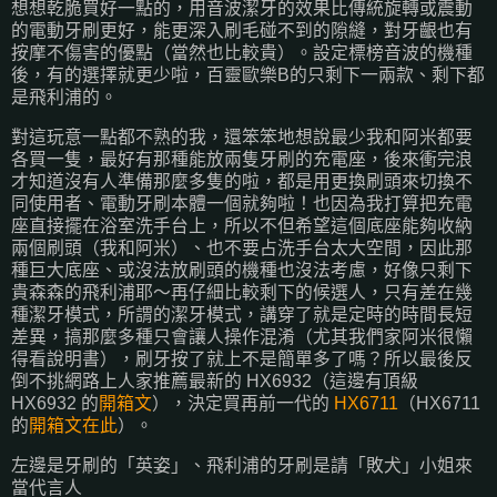
想想乾脆買好一點的，用音波潔牙的效果比傳統旋轉或震動
的電動牙刷更好，能更深入刷毛碰不到的隙縫，對牙齦也有
按摩不傷害的優點（當然也比較貴）。設定標榜音波的機種
後，有的選擇就更少啦，百靈歐樂B的只剩下一兩款、剩下都
是飛利浦的。
對這玩意一點都不熟的我，還笨笨地想說最少我和阿米都要
各買一隻，最好有那種能放兩隻牙刷的充電座，後來衝完浪
才知道沒有人準備那麼多隻的啦，都是用更換刷頭來切換不
同使用者、電動牙刷本體一個就夠啦！也因為我打算把充電
座直接擺在浴室洗手台上，所以不但希望這個底座能夠收納
兩個刷頭（我和阿米）、也不要占洗手台太大空間，因此那
種巨大底座、或沒法放刷頭的機種也沒法考慮，好像只剩下
貴森森的飛利浦耶～再仔細比較剩下的候選人，只有差在幾
種潔牙模式，所謂的潔牙模式，講穿了就是定時的時間長短
差異，搞那麼多種只會讓人操作混淆（尤其我們家阿米很懶
得看說明書），刷牙按了就上不是簡單多了嗎？所以最後反
倒不挑網路上人家推薦最新的 HX6932（這邊有頂級
HX6932 的
開箱文
），決定買再前一代的
HX6711
（HX6711
的
開箱文在此
）。
左邊是牙刷的「英姿」、飛利浦的牙刷是請「敗犬」小姐來
當代言人