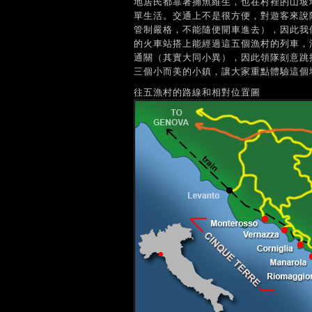
地居民都靠著捕魚維生，也在村裡的山坡
單生活。交通上不是很方便，對遊客來說
管制嚴格，不能隨便開車進去），因此我們的
的火車站搭上能經過這五個漁村的列車，
通關（其實大同小異），因此領隊刻意跳掉最大最
三個小而美的小鎮，讓大家重點體驗這個
往五漁村的路線和相對位置圖