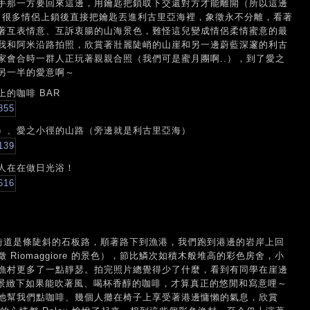
手那一方要回來這邊，用鑰匙把鎖取下交還對方才能離開（所以這邊
心，很多情侶上鎖後直接把鑰匙丟進利古里亞海裡，象徵永不分離，看著
著互表情意、互訴衷腸的山海景色，難怪這兒變成情侶柔情蜜意的最
我和阿米沿路拍照，欣賞著壯麗陡峭的山崖和另一邊蔚藍深邃的利古
家會合時一群人正玩著親親合照（我們可是蜜月團啊..），到了愛之
另一半的愛意啊～
的咖啡 BAR
）、愛之小徑的山路（旁邊就是利古里亞海）
人在在做日光浴！
子裡，主街道是條陡斜的石板路，順著路下到漁港，我們跑到港邊的岩岸上回
Riomaggiore 的景色），節比鱗次如積木般堆高的彩色房舍，小
漁村更多了一點靜瑟。拍完照片總覺得少了什麼，看到有同學在崖邊
的景緻下如果能吹著風、喝杯香醇的咖啡，才算真正的悠閒和寫意哩～
他幫我們點咖啡、幾個人攤在椅子上享受著港邊慵懶的氣息，欣賞