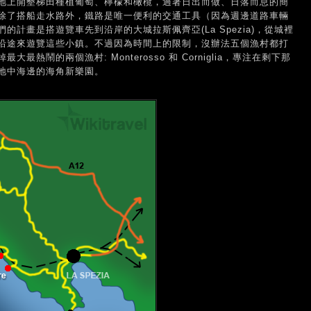
地上開墾梯田種植葡萄、檸檬和橄欖，過著日出而做、日落而息的簡
除了搭船走水路外，鐵路是唯一便利的交通工具（因為週邊道路車輛
計畫是搭遊覽車先到沿岸的大城拉斯佩齊亞(La Spezia)，從城裡
沿途來遊覽這些小鎮。不過因為時間上的限制，沒辦法五個漁村都打
熱鬧的兩個漁村: Monterosso 和 Corniglia，專注在剩下那
地中海邊的海角新樂園。