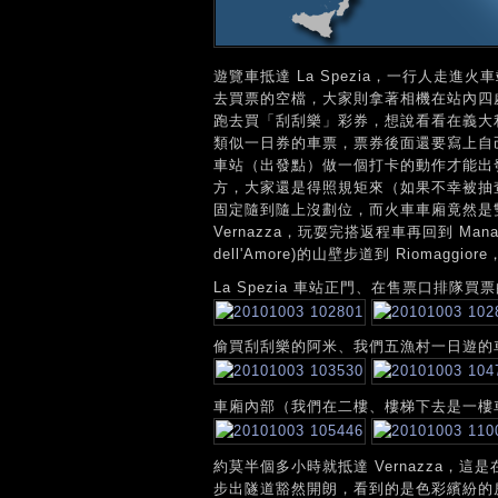
遊覽車抵達 La Spezia，一行人走
去買票的空檔，大家則拿著相機在站內四
跑去買「刮刮樂」彩券，想說看看在義大
類似一日券的車票，票券後面還要寫上自己的
車站（出發點）做一個打卡的動作才能出
方，大家還是得照規矩來（如果不幸被抽
固定隨到隨上沒劃位，而火車車廂竟然是
Vernazza，玩耍完搭返程車再回到 Ma
dell'Amore)的山壁步道到 Riomagg
La Spezia 車站正門、在售票口排隊買
偷買刮刮樂的阿米、我們五漁村一日遊的
車廂內部（我們在二樓、樓梯下去是一樓
約莫半個多小時就抵達 Vernazza
步出隧道豁然開朗，看到的是色彩繽紛的