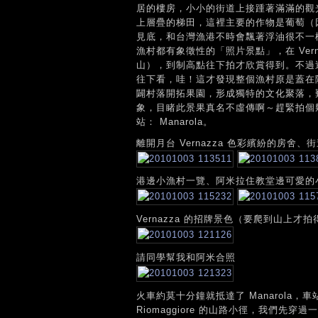
居的樓房，小小的街道上接踵著滿滿的觀
上層疊的梯田，這裡主要的作物是葡萄（
見底，和台灣漁港不時會飄著浮油很不一
漁村都有象徵性的「照片景點」，在 Ver
山），到制高點往下拍才欣賞得到。不過
往下看，哇！這才發現整個漁村原是蓋在
闢村落開拓果園，形成獨特的文化聚落，
象，目睹此景果真名不虛傳啊～趕緊拍個
站： Manarola。
離開月台 Vernazza 色彩繽紛的房
港邊小漁村一覽、阿米拉住教堂邊可愛的
Vernazza 的招牌景色（要爬到山上才
請同學幫我和阿米合照
火車約莫十分鐘就抵達了 Manarola
Riomaggiore 的山路小徑，我們先穿