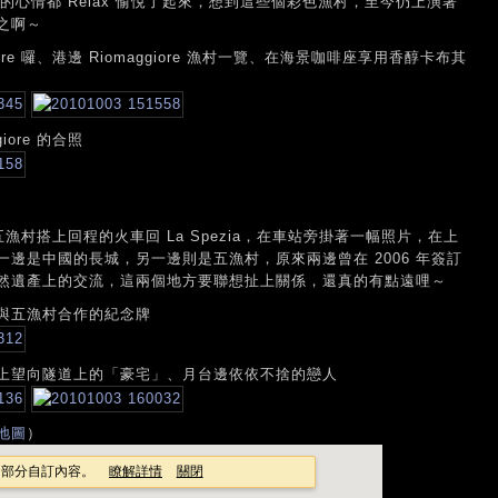
整個人的心情都 Relax 愉悅了起來，想到這些個彩色漁村，至今仍上演著
之啊～
re 囉、港邊 Riomaggiore 漁村一覽、在海景咖啡座享用香醇卡布其
ore 的合照
離開五漁村搭上回程的火車回 La Spezia，在車站旁掛著一幅照片，在上
邊是中國的長城，另一邊則是五漁村，原來兩邊曾在 2006 年簽訂
然遺產上的交流，這兩個地方要聯想扯上關係，還真的有點遠哩～
與五漁村合作的紀念牌
上望向隧道上的「豪宅」、月台邊依依不捨的戀人
地圖
）