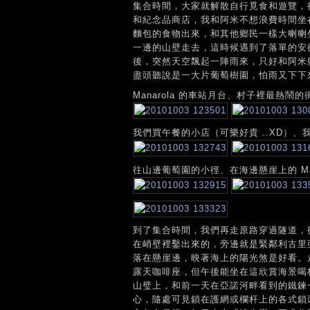
集合時間，大家就解散自行覓食和遊覽，
和紀念品商店，我和阿米不想浪費時間坐
麵包的食物出來，和其他鄉民一樣大喇喇
一邊的山壁走去，這時候遇到了落單的安德烈
後，突然天空飄起一陣雨來，只好和阿米
盡頭聽說是一大片葡萄樹園，怕雨又下下
Manarola 的車站月台、村子裡最熱鬧的
我們買午餐的小店（可樂好貴 ..XD）、
往山邊葡萄園的小徑、在海邊懸崖上的 Mana
到了集合時間，我們再走原路穿過隧道，從車站
在峭壁裡鑿出來的，旁邊就是緊鄰利古里亞海
落在懸崖邊，映著海上的陽光煞是好看。
露天咖啡座，但午後能坐在這欣賞海景喝
山璧上，和前一天在亞諾河畔看到的鐵鍊
心，隨處可見鎖在護網或欄杆上的各式鎖