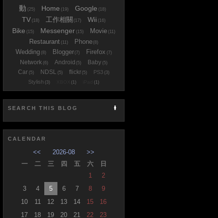
動
Home
Google
(25)
(19)
(18)
TV
工作相關
Wii
(18)
(17)
(16)
Bike
Messenger
Movie
(15)
(15)
(11)
Restaurant
Phone
(11)
(8)
Wedding
Blogger
Firefox
(8)
(7)
(7)
Network
Android
Baby
(6)
(5)
(5)
Car
NDSL
flickr
PS3
(5)
(5)
(5)
(3)
Stylish
XBOX
iPad
(3)
(1)
(1)
SEARCH THIS BLOG
CALENDAR
<<
2026-08
>>
一
二
三
四
五
六
日
1
2
3
4
5
6
7
8
9
10
11
12
13
14
15
16
17
18
19
20
21
22
23