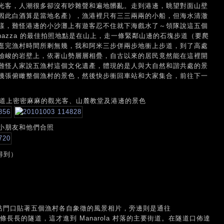
光客，人潮很多卻沒有吵雜聲和遍地髒亂。走到港邊，眺望對面山壁
因此白酒算是當地名產），漁港裡只有三三兩兩的小船，但海水清澈
樣，難怪港邊的小沙灘上有遊客忍不住就下海戲水了～領隊說這五個
nazza 的最佳拍照地點是在山上，走一條緊鄰山邊的石塊步道（要爬
逛完漁村時間所剩無幾，我和阿米三步併兩步地衝上步道，到了高處
險峻的岩壁上，依著山勢層層相疊，自古以來的居民竟然能在這裡開
難怪人家說五漁村這個文化遺產，體現的是人與大自然和諧共處的景
幾張俯瞰整個漁村的景色，然後快步衝回車站和大家集合，前往下一
舍、街道上密密麻麻的觀光客、山麓教堂及港邊的景色
小朋友和他們合照
拍得到）
，車站門口貼著五個漁村各自象徵的風景相片，旁邊則是通往
過一條長長的隧道，這才進到 Manarola 村落的主要街道。在隧道口佈達