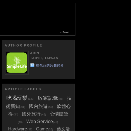
-
+
Font
AUTHOR PROFILE
ABIN
TAIPEI, TAIWAN
檢視我的完整簡介
ARTICLE LABELS
吃喝玩樂
敗家記錄
技
(130)
(86)
術新知
國內旅遊
軟體心
(61)
(59)
得
國外旅行
心情隨筆
(54)
(49)
Web Service
(48)
(41)
Hardware
Game
藝文活
(33)
(26)