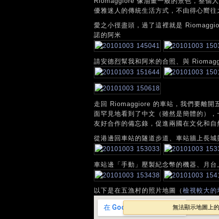
Riomaggiore 像油畫一般的景色，
優雅迷人的傳統生活方式，不由得心嚮往
愛之小徑盡頭，過了這裡就是 Riomaggio
諾的阿米
請安德烈幫我和阿米的合照、與 Riomaggi
走回 Riomaggiore 的車站，我們要
面罕見地看到了中文（雖然是簡體的），一
友好合作的備忘錄，促進兩國在文化和自
從港邊回車站的隧道步道、車站牆上長城
車站邊「手動」壓製紀念幣的機器、月台
以下是在五漁村的照片地圖（
檢視較大的