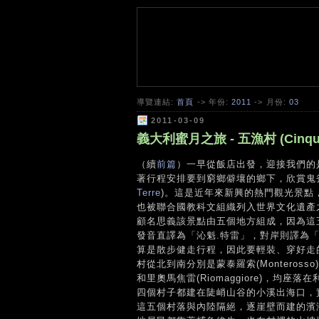
導覽連結:
首頁
-> 年份:
2011
-> 月份:
03
2011-03-09
義大利蜜月之旅 - 五漁村 (Cinque T
（續
前篇
）一早從飯店出發，迎接我們的
著行程安排要到窮鄉僻壤的鄉下，欣賞鬼
Terre
)。這是近年來新興的熱門觀光景點，被定為義大
也被聯合國教科文組織列入世界文化遺產之一，
顧名思義該景點由五個地方組成，因為這
發音直譯為「沁魁.特雷」，對岸則譯為
算是散步健走行程，因此要輕裝、穿好走
村從北到南分別是蒙泰羅索(Monterosso), 韋
和里奧馬焦雷(Riomaggiore)，均座落在
四個村子都建在陡峭山谷的小溪出海口，
這五個村落與內陸隔絕，逐崖壁而建的濱