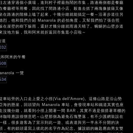
往左邊穿過個小廣場，進到村子裡最熱鬧的市集，路邊兩側都是餐廳
在餐廳裡等用餐，因此找了間路邊小店、殺進去抓了兩塊像披薩又像
坐在路邊的階梯上嗑了起來，十幾分鐘就能搞定一餐～沿著步道往另
，他和我們介紹 Manarola 的必拍角度，又幫我們拍了張合照
躲在崖壁的樹下躲雨，還好才幾分鐘就雨過天晴了。蜿蜒的山壁步道
來沒地方躲，我和阿米就折返回市集逛小店啦～
街道
我和阿米的午餐
rola 一覽
旁的入口走上愛之小徑(Via dell'Amore)。這條山路是沿山勢
的懸崖，回頭望向 Manarola 車站，會發現車站和鐵道其實也座
走沒幾分鐘，就看到小徑上開著一間 BAR，其實不過是個搭著草棚的
杯咖啡應該很愜意吧～山壁那側為避免石塊墜落，有不少護網裝設在
一樣，很多遊客為了宣示到此一遊、或表達與另一半永不分開的決
頭，有的鎖頭還寫上彼此的名字作為紀念。據說鎖的鑰匙應由男女雙