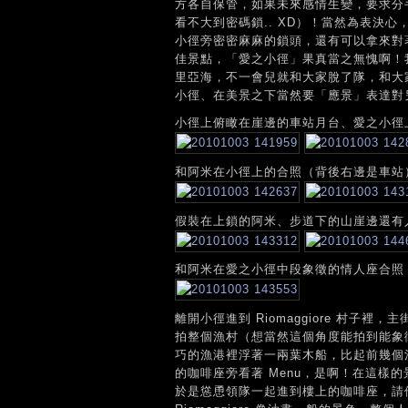
方各自保管，如果未來感情生變，要求分
看不大到密碼鎖.. XD）！當然為表決
小徑旁密密麻麻的鎖頭，還有可以拿來對
佳景點，「愛之小徑」果真當之無愧啊！
里亞海，不一會兒就和大家脫了隊，和大
小徑、在美景之下當然要「應景」表達對
小徑上俯瞰在崖邊的車站月台、愛之小徑上
和阿米在小徑上的合照（背後右邊是車站
假裝在上鎖的阿米、步道下的山崖邊還有
和阿米在愛之小徑中段象徵的情人座合照
離開小徑進到 Riomaggiore 村
拍整個漁村（想當然這個角度能拍到能象徵 
巧的漁港裡浮著一兩葉木船，比起前幾個
的咖啡座旁看著 Menu，是啊！在這樣
於是慫恿領隊一起進到樓上的咖啡座，請