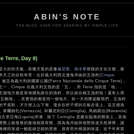
ABIN'S NOTE
THE BLOG USED FOR SHARING MY SIMPLE LIFE
erre, Day 8)
是大好的天氣，前幾天逛的是像
威尼斯
、
翡冷翠
那樣的文化古都，接
斧天工的自然奇景：位於義大利西北邊海岸線的五漁村(
Cinque
利的國家公園(Parco Nazionale delle Cinque Terre)，
Cinque 在義大利文指的是「五」，而 Terre 指的是「地」，
五個地方都是靠海捕魚維生的漁村，所以就合稱五漁村啦！還有人用
「五鄉地」，其實指的都是同一個地方。前一天領隊提醒我們，五漁村
的平底鞋，才方便上山下海、漫步在村子裡的石板步道上。這五個漁
爾納扎(Vernazza), 科爾尼利亞(Corniglia), 馬納羅拉(Manarola)
利古里亞海(Liguria)岸邊，除了 Corniglia 是建在臨海的懸崖上，其他
實際上能發展的腹地相當有限。因為海岸線與地勢形成天然屏障，讓
海梯田形成一幅藍綠交錯的景致，很有世外桃源的味道。近千年來當