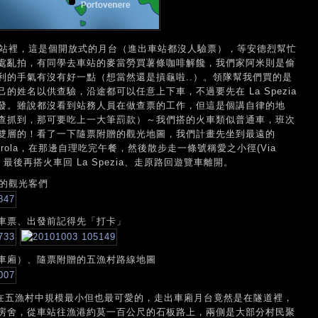
進火車站裡，這是個開放式的月台（進出車站都沒人驗票），等安德烈幫忙
處亂拍，有同學去車站的麥當勞買薯條咖啡解饞，我們家阿米則是偷
利的手氣有沒有好一點（想當然還是摃龜啦..）。領隊幫我們買的是
姓名以供查驗，沿途都可以任意上下車，不過要先在 La Spezia
發。雖說都沒看到站務人員在做查票的工作，但這是個講自律的地
查抓到，那可要吃上一大筆罰款）～我們搭的火車類似普通車，班次
雙層的！看了一下隨票附贈的觀光地圖，我們計畫先坐到最遠的
narola，在那邊自理吃完午餐，然後散步走一條號稱愛之小徑(Via
iore，最後再搭火車回 La Spezia、走原路回遊覽車離開。
票的觀光客們
車票、出發前記得先「打卡」
車廂）、隨票附贈的五漁村路線地圖
，這是在五漁村中規模最小但也最可愛的，走出車廂月台竟然是在隧道裡，
房舍，從車站往漁港約莫一百公尺的石板路上，兩側是大部分村民聚