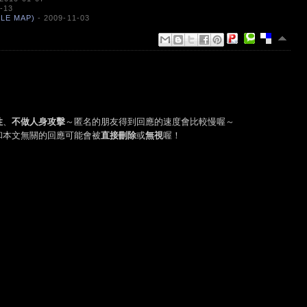
-13
E MAP)
- 2009-11-03
性
、
不做人身攻擊
～匿名的朋友得到回應的速度會比較慢喔～
和本文無關的回應可能會被
直接刪除
或
無視
喔！