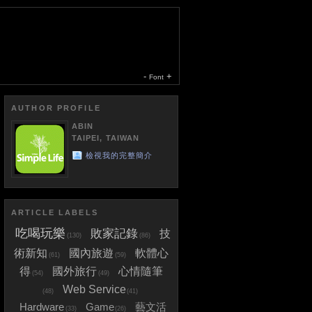
-
+
Font
AUTHOR PROFILE
ABIN
TAIPEI, TAIWAN
檢視我的完整簡介
ARTICLE LABELS
吃喝玩樂
敗家記錄
技
(130)
(86)
術新知
國內旅遊
軟體心
(61)
(59)
得
國外旅行
心情隨筆
(54)
(49)
Web Service
(48)
(41)
Hardware
Game
藝文活
(33)
(26)