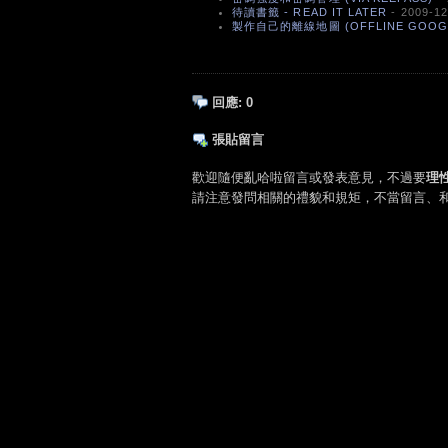
待讀書籤 - READ IT LATER
- 2009-12
製作自己的離線地圖 (OFFLINE GOOGL
回應:
0
張貼留言
歡迎隨便亂哈啦留言或發表意見，不過要
理
請注意發問相關的禮貌和規矩，不當留言、