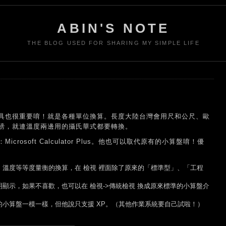
ABIN'S NOTE
THE BLOG USED FOR SHARING MY SIMPLE LIFE
具也很重要唷！就是各種單位換算。長度大陸台灣會用尺和公尺、歐
磅，就連溫度兩邊用的攝氏華式都要轉換。
osoft Calculator Plus。他也可以取代原有的小算盤唷！優
溫度等等度量衡的換算，在 檢視 裡面除了原來的「標準型」、「工程
。
顯示，如果不喜歡，也可以在 檢視->傳統檢視 換成原來標準的小算盤介
小算盤一模一樣，但他說只支援 XP。（其他作業系統要自己試啦！）