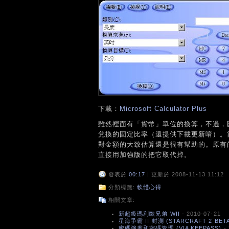
下載：
Microsoft Calculator Plus
雖然裡面有「貨幣」單位的換算，不過，
兌換的固定比率（還提供下載更新唷）。當
對金額的大致估算還是很有幫助的。原有的小算盤檔
直接用加強版的把它取代掉。
發表於
00:17
| 更新於 2008-11-13 11:12
分類標籤:
軟體心得
相關文章:
新超級瑪利歐兄弟 WII
- 2010-07-21
星海爭霸 II 封測 (STARCRAFT 2 BET
密碼強度和密碼管理 (VIA KEEPASS)
- 