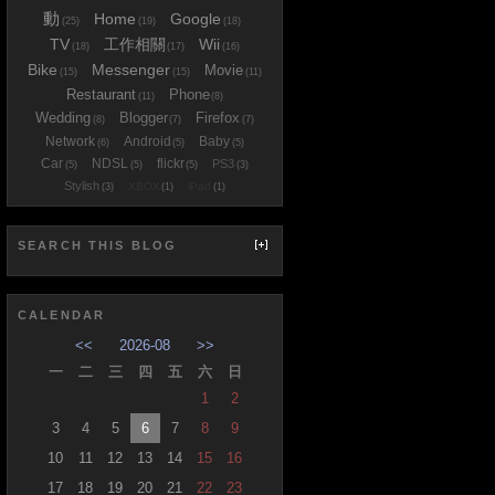
動
Home
Google
(25)
(19)
(18)
TV
工作相關
Wii
(18)
(17)
(16)
Bike
Messenger
Movie
(15)
(15)
(11)
Restaurant
Phone
(11)
(8)
Wedding
Blogger
Firefox
(8)
(7)
(7)
Network
Android
Baby
(6)
(5)
(5)
Car
NDSL
flickr
PS3
(5)
(5)
(5)
(3)
Stylish
XBOX
iPad
(3)
(1)
(1)
SEARCH THIS BLOG
CALENDAR
<<
2026-08
>>
一
二
三
四
五
六
日
1
2
3
4
5
6
7
8
9
10
11
12
13
14
15
16
17
18
19
20
21
22
23