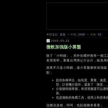
導覽連結:
首頁
-> 年份:
2005
-> 月份:
03
2005-03-22
微軟加強版小算盤
除了「小時鐘」，另外在國外跑有一個工
美用英呎，重量台灣用公斤台斤，歐美用
原來不只是小時鐘，連小算盤都有加強版：Micr
點：
提供各種單位，如長度、重量、速度、
型」計算機介面外，還多了「換算」
介面變得很華麗，有背景圖還可以透明
面。
也是微軟的免費工具，使用上和原來的
沒圖沒真相，呵呵，也貼個圖來看看：