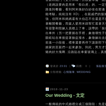
（老媽說要肉是用來「祭白虎」的、一定
路進到餐廳，看到阿米換好白紗坐在那邊
能考驗」統統沒有 XD），在親戚們的
強，但阿米和媽媽還有大伯忍不住還是不
著離開餐廳，而媒人婆用米篩幫忙遮著天
等迎娶和陪嫁人員都上了車，該帶的「裝
出車外（另一把要握在手裡，象徵壞性子
眼眶站在車後提著臉盆潑水，象徵嫁出去
前進一小段後，禮車還要再停下讓新郎下
娘家的至親們一起來參加。到此，男方才
豬肉好大塊啊..沿路貼在車窗玻璃上，真擔心
發表於
23:01
|
回應:
0
|
張貼留
分類標籤:
心情隨筆
,
WEDDING
2010-11-23
Our Wedding - 文定
一般傳統的中式婚禮分成三個階段：先是