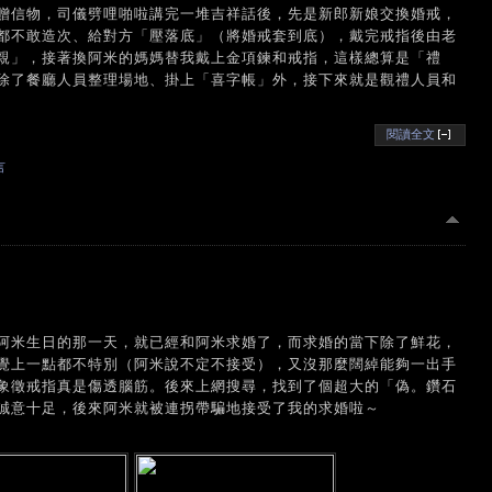
贈信物，司儀劈哩啪啦講完一堆吉祥話後，先是新郎新娘交換婚戒，
都不敢造次、給對方「壓落底」（將婚戒套到底），戴完戒指後由老
親」，接著換阿米的媽媽替我戴上金項鍊和戒指，這樣總算是「禮
除了餐廳人員整理場地、掛上「喜字帳」外，接下來就是觀禮人員和
閱讀全文
言
阿米生日的那一天，就已經和阿米求婚了，而求婚的當下除了鮮花，
覺上一點都不特別（阿米說不定不接受），又沒那麼闊綽能夠一出手
象徵戒指真是傷透腦筋。後來上網搜尋，找到了個超大的「偽。鑽石
誠意十足，後來阿米就被連拐帶騙地接受了我的求婚啦～