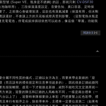
、要新型號 (Super VE、瓶身是不銹鋼) 的話，那就只剩
CV-DSF30
量給水（泡咖啡用）、三段保溫溫度設定、音樂告知、廣口容器、定時保
要了。之前擔心會破壞裝潢，這款也有蒸氣減量（保溫有用，但水剛
應該還好，不會讓上方的天花板或燈具受到影響。（這類電熱水瓶是
內建充電電池，停電或拔掉插頭依然可以給水，像這個「華麗」功能我
閱讀全文
娶分屬不同性質的儀式，訂婚以女方為主，而要來帶走新娘的「迎
環（而且該有的禮俗規定和注意事項超多的）。因此很多訂婚結婚同
要先假裝離開、虛晃一下才能接走新娘，絕對不能吃完文定酒席就一
們男方來說，迎娶的隊伍和訂婚的人馬略有不同，一樣是兩台禮車（一
六台以上了），迎娶時車隊都要掛上車彩（門把要繫上紅色彩帶、禮
而且車行有順序之分，除前導車外，主禮車一定要位居第二（如果有