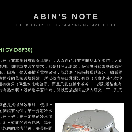
ABIN'S NOTE
THE BLOG USED FOR SHARING MY SIMPLE LIFE
 CV-DSF30)
水瓶（充其量只有個保溫壺），因為自己沒有常喝熱水的習慣，大多
泡麵、咖啡或麥片的需求，都是打開瓦斯爐，花個幾分鐘加熱或煮開
低，因為一整天都插著電在保溫，就只為了臨時想喝點溫水，總感覺
煮開後的蒸氣破壞裝潢，所以找盡藉口遲遲沒有買（其實老外也都沒
當然頗有微詞（喝溫水比較健康、而且天氣也越來越冷），想到婚後也有
時有熱水啊！既然遲早要準備，所以要放感情去深入研究一下，到底
當然是找保溫效果好、使用上
的關鍵有兩個，第一是將冷水
水瓶再好，把一定量的冷水加
，所幸煮開的過程也就十幾分
水瓶內的水煮開後，要長時間