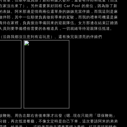
方長輩，但基本成員除了新郎和媒人婆外，還要有伴郎和花童（怕沒
沒出來了）。另外還要算好回程 Car Pool 的座位，因為除了新
的表妹。阿米那邊是情商兩位還單身的姊姊充當伴娘，而我這則是麻
做伴郎，其中一位順便負責做前導車的駕駛，而我的禮車司機還是麻
責待在家裡，負責接洽準備回來的迎親隊伍。女方那邊在結束訂婚酒
人員則要準備禮俗需要的各種道具，一切就緒等待迎親隊伍抵達。
（沿路我都沒注意到有這玩意）、還有換完裝漂亮的伴娘們
放鞭炮、周告左鄰右舍後車隊才出發（嗯..現在只能用「環保鞭炮」
分鐘，再次抵達餐廳，不像文定時是自己下車，這次要請阿米的弟弟
門禮」給弟弟..）。這時老哥的主禮車要綁上青竹、紅甘蔗頭和豬肉