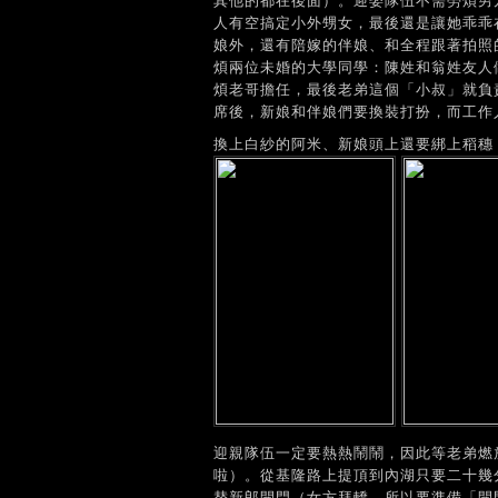
其他的都在後面）。迎娶隊伍不需勞煩男
人有空搞定小外甥女，最後還是讓她乖乖在家
娘外，還有陪嫁的伴娘、和全程跟著拍照
煩兩位未婚的大學同學：陳姓和翁姓友人
煩老哥擔任，最後老弟這個「小叔」就負
席後，新娘和伴娘們要換裝打扮，而工作
換上白紗的阿米、新娘頭上還要綁上稻穗
迎親隊伍一定要熱熱鬧鬧，因此等老弟燃
啦）。從基隆路上提頂到內湖只要二十幾
替新郎開門（女方拜轎，所以要準備「開