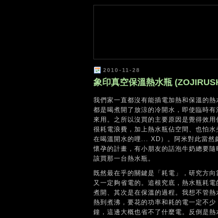
2010-11-28
象印真空保溫熱水瓶 (ZOJIRUSHI
我們家一直都沒有能插電加熱和保溫的熱
都是喝煮開了放涼的冷開水，即使臨時有
來用。之所以沒買的主要原因是覺得效用
很耗電浪費，加上熱水瓶佔空間、也怕水
在喝溫開水的哩... XD）。阿米對此
懷孕的計畫，有小朋友的話泡牛奶總要隨
該買那一台熱水瓶。
既然最在乎的關鍵是「耗電」，研究方向
又一定夠省電的。追根究底，熱水瓶耗電
煮開、其次是在保溫的過程。我想不管熱
熱到煮沸，要花的功率和耗的電一定不少
鐘，這邊大概也省不了什麼電。反倒是熱