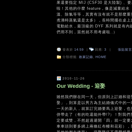
果還要指定 MIJ (CSF30 是大陸製) 
啦！其他的什麼 feature，像是減
溫、除氯等等，其實有沒有就不是那麼重
煮沸時蒸氣還是太多），長時間擺在桌上
電動給水，最頂級的 DYF 系列就是有
們用不到，當然就不用考慮啦..）
發表於
14:59
|
回應:
3
|
張貼留言
分類標籤:
敗家記錄
,
HOME
2010-11-26
Our Wedding - 迎娶
雖然我們辦在同一天，但原則上訂婚和迎
娶」，則算是以男方為主結婚儀式中的一
一天的新人，就算訂完婚要馬上迎娶，也
併帶走了（有的吃還能外帶!?）！對我
定要成雙，不然超過避開「四」就一定要
車車頭則要多綁上兩條紅布幔和花彩），