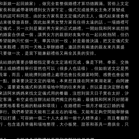
和新娘一起回娘家），做完全套整個婚禮才算功德圓滿。習俗上文定
家長和親戚帶著聘禮到女方家下定，儀式完成後男女主角才算變成
長的認可和同意。由於女方家長是文定儀式的主人，儀式結束後會有
結束後發放喜餅。因此如果男女雙方家長住得太遠的話，一場婚禮可
定儀式，另一次則是屬於男方家的正式婚禮。一開始我和阿米就想簡
的婚宴合併成一個，讓男女方的親朋好友集中在一起比較熱鬧，但仍
希望能夠只忙個一天、畢其功於一役，於是最後決議，把文定儀式安
友來觀禮，而同一天晚上舉辦婚禮，邀請所有兩邊的親友來共襄盛
只要做一次，是當下能兼顧禮俗又兩全其美的安排。
統結婚的重要步驟都指定要在文定過程完成，像是下聘、奉茶、交換
禮上或婚禮前舉行當然也可以（很多人也這樣），但如前述文定是男
長輩，而且，統統擠到婚禮上處理也會拉長婚宴時間、感覺也會徒增
一點。接著要決定文定的場地，本來想直接在阿米東湖老家、由阿嬤
小，還要避免儀式和酒席場地中間的往來奔波，所以還是決定辦在餐
來請阿米媽媽來找文定儀式用的餐廳，沒想到當天日子實在太好，汐
定客滿，有空桌也沒辦法給我們獨立的包廂，最後我和阿米只好開著
便實地看看包廂的動線和環境），在婚禮前一個月才確定訂婚的場
舉行。我們希望當天能有三桌左右的場地、又能有足夠空間能舉辦儀
可以打通，可容納一個二十人大桌和一個十人標準桌），而且餐廳對
行，包含道具準備和場地整理，大小板凳、甜茶和茶具一應俱全，只