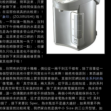
比較的關鍵。簡單說來，只要
不會降下來，長時間保溫自然
」在這部份就真的比較差）！
「
象印
」(ZOJIRUSHI) 啦！
去，一早裝滿一瓶熱水，沒到
直到下午傍晚裡面的水還是溫
也是為什麼很多登山或戶外休
櫃，這原來是有口碑的！因此
象印應該就萬無一失了！雖然
價格也稍微便宜一點），但據
用久只怕上蓋老化不能密合，
直接拆下來回原廠維修更換！
慮其他牌子啦！
瓶，坊間有的型號十幾種，價位從一兩千到五千都有，除了容量從一
每個型號到底有什麼不同實在分不出來啊！雖然有個原則：東西越新
太多錢再無用的功能上實非我輩會做的。直接到官網比較
全系列的熱
「微電腦」和「真空保溫」兩大系列，從字面上也能知道，新的系列
ric)、也就是真空和電交互保溫的技術，除了原來的微電腦溫控外，熱水壺本
層，讓一壺沸騰的水即使不持續加熱，兩個小時內還能保持在九十
能保持水的溫度，這才是我找的最省電熱水瓶啊！選定 VE 系列
四個了，接下來要比 Spec。熱水瓶並不是越大越好，如果用量不夠
保溫當然比較耗電，我們家自然是挑中小 Size 的三公升型號。如