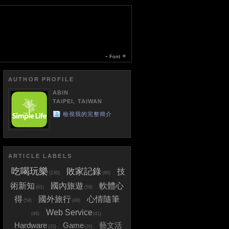
-
+
Font
AUTHOR PROFILE
ABIN
TAIPEI, TAIWAN
檢視我的完整簡介
ARTICLE LABELS
吃喝玩樂
敗家記錄
技
(130)
(86)
術新知
國內旅遊
軟體心
(61)
(59)
得
國外旅行
心情隨筆
(54)
(49)
Web Service
(48)
(41)
Hardware
Game
藝文活
(33)
(26)