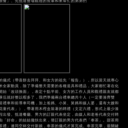
餵食」、先抵達會場觀禮的長輩和來幫忙的弟弟們
的儀式（帶喜餅去拜拜、和女方的祖先「報告」），所以當天就專心
米全家動員，除了準備整天需要的各種道具和禮品，大家都忙著在化
開始「改頭換面」，表定十點半前、女方的工作人員和觀禮親友就都
隊伍就好整以暇多了，我們準備兩台禮車總共十人（一定要湊齊雙
當禮車和前導車司機，加上爸媽、小舅、舅媽和媒人婆，還有大嫂和
花童代表」），帶著用木檉盒裝著的聘禮（文定六禮，形式上最少湊
程出發。抵達餐廳、男方的訂親代表坐定，由媒人和老爸代表交付聘
由「好命」的姑姑攙扶出來，替訂親的男方代表們「奉茶」。甜茶用
茶禮」連同空杯交付新娘，奉茶的儀式才算完成。奉茶完畢，最關鍵