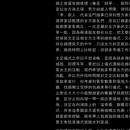
婚之後還有婚後禮（像是「歸寧」、新郎
是以女方為主場，男方由媒人帶隊、偕同
「準」新人，代表這門婚事已得到雙方家
酒席宴請觀禮的女方親友們，並在訂婚宴
能都要宴客兩次，一次是屬於女方家的文
單一點，因為兩邊親友都在台北，把主要
想保留文定這個女方主導的婚前儀式，又
排在婚禮當天的中午，只請女方的至親好
舉。雖然時間上比較趕，但很多準備工作
文定儀式之所以不想省略，是因為很多傳
戒指、回禮等等，要把以上儀式濃縮在婚
客女主的活動，我們希望能多尊重女方的
混亂，所以另外找時間辦好文定比較慎重
坐鎮來進行，但考慮到賓客數量和場地大
廳、找個獨立安靜的包廂來舉行儀式。本
止附近大大小小能辦婚宴的餐廳早就都預
車、從汐止到內湖一帶一路訪查場地（順
地，決定在內湖路上的「溢香園」旗艦店
式，所幸溢香園當天還有兩個獨立包廂（
婚宴頗有經驗、能有專人負責協助儀式進
要主角抵達儀式就能水到渠成。