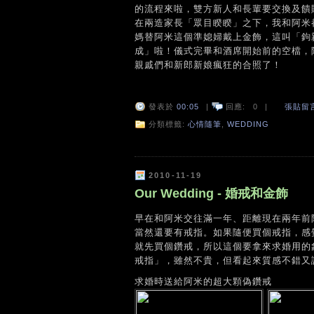
的流程來啦，雙方新人和長輩要交換及饋
在兩造家長「眾目睽睽」之下，我和阿米
媽替阿米這個準媳婦戴上金飾，這叫「鉤
成」啦！儀式完畢和酒席開始前的空檔，
親戚們和新郎新娘瘋狂的合照了！
發表於
00:05
|
回應:
0
|
張貼留
分類標籤:
心情隨筆
,
WEDDING
2010-11-19
Our Wedding - 婚戒和金飾
早在和阿米交往滿一年、距離現在兩年前
當然還要有戒指。如果隨便買個戒指，感
就先買個鑽戒，所以這個要拿來求婚用的
戒指」，雖然不貴，但看起來質感不錯又
求婚時送給阿米的超大顆偽鑽戒