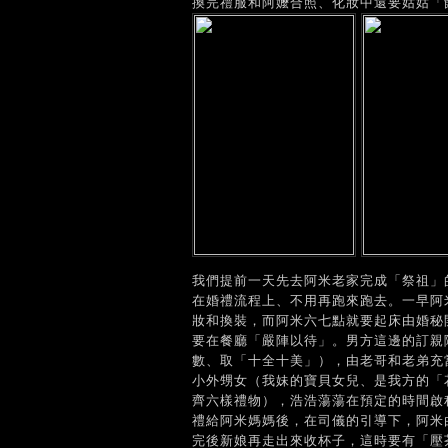
換完禮服和阿嬤合照、化妝中還要姑姑「
我們提前一天先去阿米老家完成「祭祖」
在婚禮流程上、不用再跑來跑去。一早阿
妝和換裝，而阿米六七點就要起床由婚秘
要在餐廳「嚴陣以待」。男方這邊的訂親
數、取「十全十美」），由老哥和老弟充
小外甥女（我妹的寶貝女兒、是我方的「
齊六樣禮物），浩浩蕩蕩在預定的時間啟
禮給阿米媽媽後，在司儀的引導下，阿米
完後新娘再走出來收杯子，這時要有「壓