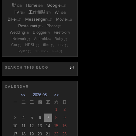
動
Home
Google
(25)
(19)
(18)
TV
工作相關
Wii
(18)
(17)
(16)
Bike
Messenger
Movie
(15)
(15)
(11)
Restaurant
Phone
(11)
(8)
Wedding
Blogger
Firefox
(8)
(7)
(7)
Network
Android
Baby
(6)
(5)
(5)
Car
NDSL
flickr
PS3
(5)
(5)
(5)
(3)
Stylish
XBOX
iPad
(3)
(1)
(1)
SEARCH THIS BLOG
CALENDAR
<<
2026-08
>>
一
二
三
四
五
六
日
1
2
3
4
5
6
7
8
9
10
11
12
13
14
15
16
17
18
19
20
21
22
23