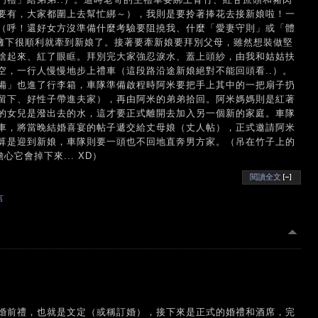
要有，大家都圍上去幫忙綁～），我則是要拎著捧花去接新娘啦！一
（呼！還好女方沒準備什麼考驗要阻撓我、什麼「愛妻守則」或「體
簇擁下很順利就牽到新娘了。接著要牽新娘要拜別父母，雖然想裝做堅
捨起來、紅了眼眶。拜別完大家強忍淚水、蓋上頭紗，由我和姑姑扶
空，一行人慢慢地步上禮車（這段路沿途新娘絕對不能回頭看..）。
備」也進了行李箱，車隊準備啟程時阿米要把手上其中的一把扇子扔
留下、好性子帶進夫家），再由阿米的弟弟拾回。阿米媽媽則是紅著
的女兒是潑出去的水，這才要正式離開去加入另一個新的家庭。車隊
車，將當晚結婚喜宴的帖子遞交給丈母娘（丈人帖），正式邀請阿米
算是迎到新娘，車隊則要一頭也不回地直奔男方家。（吊在竹子上的
它會掉下來... XD）
閱讀全文
言
婚前禮，也就是文定（或稱訂婚），接下來是正式的婚禮和酒席，完