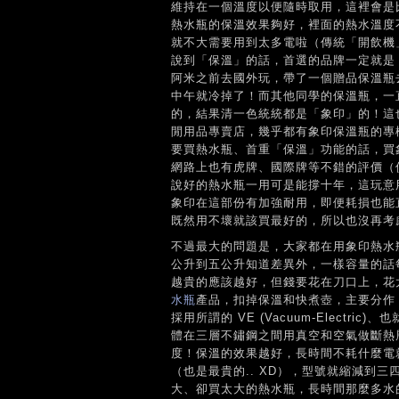
維持在一個溫度以便隨時取用，這裡會是
熱水瓶的保溫效果夠好，裡面的熱水溫度
就不大需要用到太多電啦（傳統「開飲機
說到「保溫」的話，首選的品牌一定就是
阿米之前去國外玩，帶了一個贈品保溫瓶
中午就冷掉了！而其他同學的保溫瓶，一
的，結果清一色統統都是「象印」的！這
閒用品專賣店，幾乎都有象印保溫瓶的專
要買熱水瓶、首重「保溫」功能的話，買
網路上也有虎牌、國際牌等不錯的評價（
說好的熱水瓶一用可是能撐十年，這玩意
象印在這部份有加強耐用，即便耗損也能
既然用不壞就該買最好的，所以也沒再考
不過最大的問題是，大家都在用象印熱水
公升到五公升知道差異外，一樣容量的話
越貴的應該越好，但錢要花在刀口上，花
水瓶
產品，扣掉保溫和快煮壺，主要分作
採用所謂的 VE (Vacuum-Elect
體在三層不鏽鋼之間用真空和空氣做斷熱
度！保溫的效果越好，長時間不耗什麼電就
（也是最貴的.. XD），型號就縮減到三
大、卻買太大的熱水瓶，長時間那麼多水的