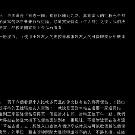
床，最後還是「有志一同」都賴床睡到九點。其實當天的行程完全都
的麥當勞吃早餐兼行程討論。順道買完特產（牛舌餅）之後，我們決
便當，然後避開管制上金瓜石看看。
一臉沒力。（使用王姓友人的遙控器和張姓友人的可愛腳架及相機達
」，買了六個看起來人比較多而且好像比較有名的鄉野便當，才踏出
照等待的王姓張姓友人責難：「就說是面對車站左邊那一家還買錯
進到正宗福隆便當店再買一個便當才甘願。當時正值下午一點，我們
大夥坐在路邊大樹下吃便當應該別有一番風味。不過附近實在沒有適
「草嶺古道」去，想說入口處總有個涼亭或休息站可以歇個腿吃個便
良幣」的手段，藉由吵吵鬧鬧大聲喧嘩讓涼亭的人「不勝其擾」後離