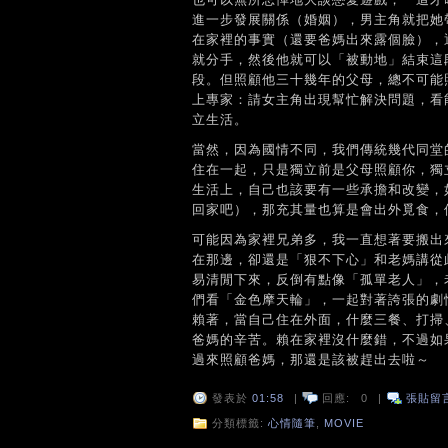
進一步發展關係（婚姻），男主角就把她
在家裡的事實（還要爸媽出來露個臉），
就分手，然後他就可以「被動地」結束這
段。但照顧他三十幾年的父母，總不可能
上專家：請女主角出現幫忙解決問題，看
立生活。
當然，因為國情不同，我們傳統幾代同堂
住在一起，只是獨立前是父母照顧你，獨
生活上，自己也該要有一些承擔和改變，
回家吧），那充其量也算是會出外覓食，
可能因為家裡兄弟多，我一直想著要搬出
在那邊，卻還是「狠不下心」和老媽講從
易清閒下來，反倒有點像「孤單老人」，
們看「金色摩天輪」，一起對著誇張的劇
賴著，當自己住在外面，什麼三餐、打掃
爸媽的辛苦。賴在家裡沒什麼錯，不過如
過來照顧爸媽，那還是該被趕出去啦～
發表於
01:58
|
回應:
0
|
張貼留
分類標籤:
心情隨筆
,
MOVIE