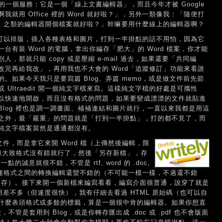
怎麼樣的一個服務：它是一個「線上文書編輯器」，而且今年才被 Google
用 Office 裡的 Word 就好啦？」，另外一類像我：「隨便打
edit 之類的編輯器開個檔案就好啦？」幹嘛要用什麼線上的編輯器啊？
是可以排版，插入各種表格和圖片，打到一半掛點的話不用怕，因為它
有裝 Word 的電腦，拿出你編存「肥大」的 Word 檔案，你才能
那就只能 copy 或是壓縮 e-mail 過去，如果還要「共同編
完再給我改」，再用我也不大會的 Word「追蹤修訂」功能來看誰
。如果今天我只是要寫篇 Blog、弄篇 memo，或是做文件前先節
Ultraedit 開一個純文字檔來寫。這樣純文字檔的好處是可攜性
以快速地開啟，而且沒有格式的問題，如果要變成漂漂的文件就貼進
進 Blog 裡也是調一調畫面、補補連結和圖片就行，一直以來我都是用這
之外，最「嚴重」的問題就是「打到一半掛點」，打的都不見了，而
純文字檔案當然是通通都沒有。
打文件，而是拿它來開 Word 檔（上傳然後編輯，限
d，但大致格式沒有錯就行了，然後「另存新檔」，存
誠意就很不錯，不管是 rtf, word 的 .doc,
 的 sxw，各種格式之間的轉換編輯還蠻不錯的（不可能一模一樣，不過還不錯
能另存）。接下來開一個新檔來編寫看看，編寫介面很普通，說穿了就是
介面使用差不多（但速度很快），我有仔細去看過 HTML 原始碼（也可以自
什麼表頭格式或多餘的標籤，算是一個很中肯的編輯器。如果你想直
不管是套用到 Blog，或是你轉存匯出成 .doc 或 .pdf 也不會版面