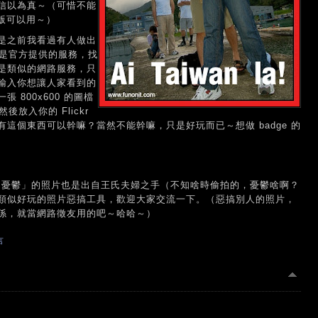
信以為真～（可惜不能
版可以用～）
是之前我看過有人做出
以為這是官方提供的服務，找
是類似的網路服務，只
輸入你想讓人家看到的
800x600 的圖檔
，然後放入你的 Flickr
這個東西可以幹嘛？當然不能幹嘛，只是好玩而已～想做 badge 的
，看起來「憂鬱」的照片也是出自王氏夫婦之手（不知啥時偷拍的，憂鬱啥啊？
類似好玩的照片惡搞工具，歡迎大家交流一下。（惡搞別人的照片，
係，就當網路徵友用的吧～哈哈～）
言