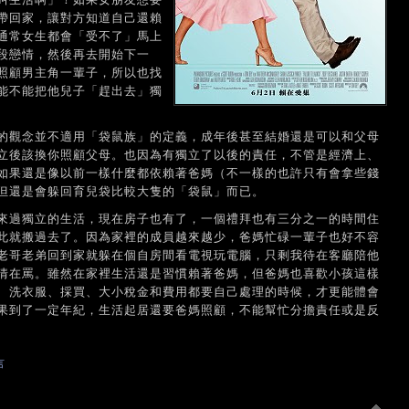
帶回家，讓對方知道自己還賴
通常女生都會「受不了」馬上
段戀情，然後再去開始下一
照顧男主角一輩子，所以也找
能不能把他兒子「趕出去」獨
的觀念並不適用「袋鼠族」的定義，成年後甚至結婚還是可以和父母
立後該換你照顧父母。也因為有獨立了以後的責任，不管是經濟上、
如果還是像以前一樣什麼都依賴著爸媽（不一樣的也許只有會拿些錢
但還是會躲回育兒袋比較大隻的「袋鼠」而已。
來過獨立的生活，現在房子也有了，一個禮拜也有三分之一的時間住
此就搬過去了。因為家裡的成員越來越少，爸媽忙碌一輩子也好不容
老哥老弟回到家就躲在個自房間看電視玩電腦，只剩我待在客廳陪他
情在罵。雖然在家裡生活還是習慣賴著爸媽，但爸媽也喜歡小孩這樣
、洗衣服、採買、大小稅金和費用都要自己處理的時候，才更能體會
果到了一定年紀，生活起居還要爸媽照顧，不能幫忙分擔責任或是反
言