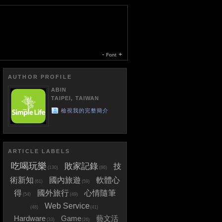
-
+
Font
AUTHOR PROFILE
ABIN
TAIPEI, TAIWAN
檢視我的完整簡介
ARTICLE LABELS
吃喝玩樂
敗家記錄
技
(130)
(86)
術新知
國內旅遊
軟體心
(61)
(59)
得
國外旅行
心情隨筆
(54)
(49)
Web Service
(48)
(41)
Hardware
Game
藝文活
(33)
(26)