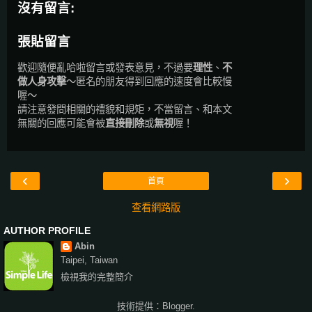
沒有留言:
張貼留言
歡迎隨便亂哈啦留言或發表意見，不過要
理性
、
不
做人身攻擊
～匿名的朋友得到回應的速度會比較慢
喔～
請注意發問相關的禮貌和規矩，不當留言、和本文
無關的回應可能會被
直接刪除
或
無視
喔！
‹
›
首頁
查看網路版
AUTHOR PROFILE
Abin
Taipei, Taiwan
檢視我的完整簡介
技術提供：
Blogger
.