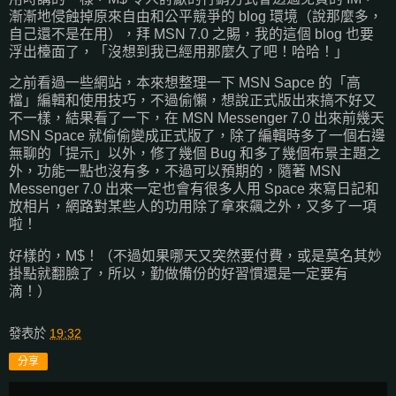
漸漸地侵蝕掉原來自由和公平競爭的 blog 環境（說那麼多，
自己還不是在用），拜 MSN 7.0 之賜，我的這個 blog 也要
浮出檯面了，「沒想到我已經用那麼久了吧！哈哈！」
之前看過一些網站，本來想整理一下 MSN Sapce 的「高
檔」編輯和使用技巧，不過偷懶，想說正式版出來搞不好又
不一樣，結果看了一下，在 MSN Messenger 7.0 出來前幾天
MSN Space 就偷偷變成正式版了，除了編輯時多了一個右邊
無聊的「提示」以外，修了幾個 Bug 和多了幾個布景主題之
外，功能一點也沒有多，不過可以預期的，隨著 MSN
Messenger 7.0 出來一定也會有很多人用 Space 來寫日記和
放相片，網路對某些人的功用除了拿來飆之外，又多了一項
啦！
好樣的，M$！（不過如果哪天又突然要付費，或是莫名其妙
掛點就翻臉了，所以，勤做備份的好習慣還是一定要有
滴！）
發表於
19:32
分享