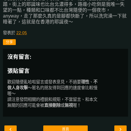
踏，街上的耶誕味也比台北濃得多，路邊小吃倒是我唯一失
望的一點，種類和口味都不比台灣隨便的一個夜市，
anyway，走了那麼久真的是腳都快斷了，所以洗完澡一下就
睡著了，這就是在香港的耶誕夜～
發表於
22:05
分享
沒有留言:
張貼留言
歡迎隨便亂哈啦留言或發表意見，不過要
理性
、
不
做人身攻擊
～匿名的朋友得到回應的速度會比較慢
喔～
請注意發問相關的禮貌和規矩，不當留言、和本文
無關的回應可能會被
直接刪除
或
無視
喔！
‹
›
首頁