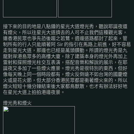
接下來的目的地是八點鍾的星光大道燈光秀，聽說耶誕夜還
有煙火，所以往星光大道擠去的人可不止我們這種觀光客，
連香港民眾也爭先恐後趨之若鶩。週邊道路都封了起來，管
制所有的行人只能順著阿 Sir 的指引在馬路上前進，好不容易
走到星光大道，那邊也已經是萬頭鑽動。所謂的燈光秀是九
龍對岸港島眾多的高樓大廈，除了建築本身的燈光外再加上
雷射和探照燈光柱交互表演，搭配音樂和解說的展示，在耶
誕夜又多加了一些煙火應景。燈光秀是很特別的東西，但好
像每天晚上同一個時段都有，煙火反倒遠不如台灣的國慶煙
火或是花火節，但大部分香港民眾都是衝著煙火來的，所以
煙火短短十幾分鐘結束後大家都鳥獸散，也才有辦法好好地
在星光大道上拍拍港邊夜景。
燈光秀和煙火