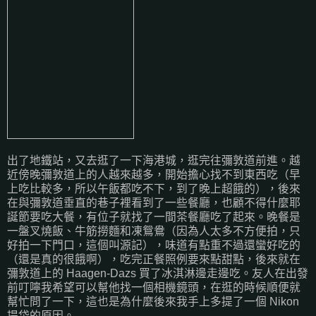
出了地鐵站，又去逛了一下海港城，逛完往彌敦道前進。越
近傍晚彌敦道上的人越來越多，開始擔心找不到東西吃（早
上吃比較多，所以午飯都吃不下，到了晚上超餓的），後來
在與彌敦道垂直的巷子裡看到了一些餐廳，也顧不得什麼耶
誕節要吃大餐，有位子就找了一間茶餐廳吃了起來。晚餐是
一盤叉燒飯、牛筋撈麵和凍鴛鴦（因為人太多不方便拍，只
好拍一下門口，這個叫源記），味道有點重不過還蠻好吃的
（還是真的很餓啊），吃完正餐照例要來點甜點，後來就在
彌敦道上的 Haagen-Dazs 買了冰淇淋邊走邊吃。友人在出發
前叮嚀我希望可以幫他找一個相機鏡頭，在逛的時候順便就
幫忙問了一下，這也是為什麼後來我手上多提了一個 Nikon
提袋的原因。