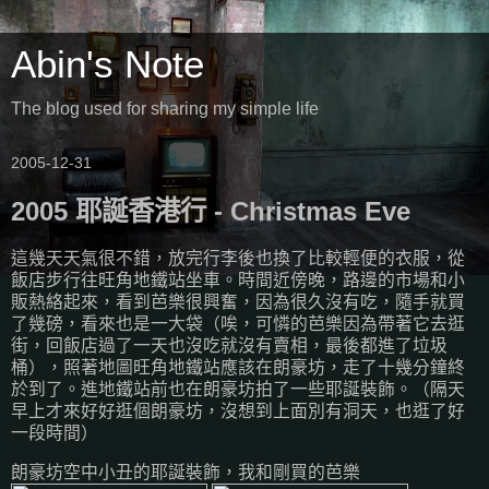
Abin's Note
The blog used for sharing my simple life
2005-12-31
2005 耶誕香港行 - Christmas Eve
這幾天天氣很不錯，放完行李後也換了比較輕便的衣服，從
飯店步行往旺角地鐵站坐車。時間近傍晚，路邊的市場和小
販熱絡起來，看到芭樂很興奮，因為很久沒有吃，隨手就買
了幾磅，看來也是一大袋（唉，可憐的芭樂因為帶著它去逛
街，回飯店過了一天也沒吃就沒有賣相，最後都進了垃圾
桶），照著地圖旺角地鐵站應該在朗豪坊，走了十幾分鐘終
於到了。進地鐵站前也在朗豪坊拍了一些耶誕裝飾。（隔天
早上才來好好逛個朗豪坊，沒想到上面別有洞天，也逛了好
一段時間）
朗豪坊空中小丑的耶誕裝飾，我和剛買的芭樂