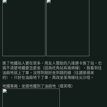
進了地鐵站人實在很多，用友人贊助的八達通卡進了站，也
搞不清楚地鐵要怎麼坐（因為旺角站有兩條線），我看到往
油麻地就上了車，沒想到剛好坐到錯的線（往調景嶺來
的），只好在油麻地下了車，再改坐荃灣線往尖沙咀。
地鐵車廂，坐錯地鐵到了油麻地（還笑哩）