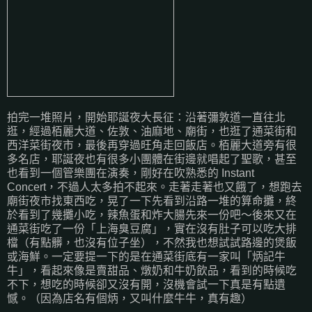
拍完一堆照片，開始耶誕夜大長征：沿著彌敦道一直往北
逛，經過栢麗大道、佐敦、油麻地、廟街，也逛了通菜街和
西洋菜街夜市，最後再穿過旺角走回飯店。栢麗大道旁有很
多名店，耶誕夜也有很多小團體在街邊就唱起了聖歌，甚至
也看到一個管樂團在演奏，剛好在吹熟悉的 Instant
Concert，不過人太多拍不起來。走著走著也又餓了，想跑去
廟街夜市找東西吃，晃了一下先看到沿路一堆的算命攤，終
於看到了幾攤小吃，辣魚蛋和炸大腸先來一份吧～後來又在
通菜街吃了一份「上海臭豆腐」，實在沒有肚子可以吃大排
檔（有點髒，也沒有位子坐），不然我也想試試路邊的煲飯
或海鮮。一定要提一下的是在通菜街底有一家叫「炳記牛
牛」，看起來像是賣甜品、燉奶和牛奶飲品，看到的時候吃
不下，想吃的時候卻又沒有開，沒機會試一下真是有點遺
憾。（因為店名有個炳，又叫什麼牛牛，真有趣）