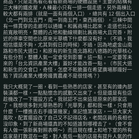
商品，只是走馬看花看看新商場的硬體設施。主要的結構有
三大棟的鐵皮屋，A 棟最小只有一排一個走道，另外兩棟比
較大都有兩排（就是一面有兩個入口），總共有 12 個出入口
（北一門到北五門，南一到南五門，東西兩個），三棟中間
有一條貫穿的走廊可以通連。和舊商場比起來，走道也比以
前寬敞明亮，整體的占地和動線規劃比舊商場大且完善，附
近的停車空間也比原來光華橋下什麼都沒有好。（不過，我
相信還是不夠，尤其到假日的時候）不過，因為地處金山南
路和市民大道口，和原有的新生南北路和八德路的光華核心
有些分割，整體人氣一定會受到影響。這一點，一定要等未
來的「台北資訊產業大樓」蓋好才能改善一點。（市民大道
和新生的交會口，奇怪，怎麼不乾脆蓋在希望廣場那邊好一
點？資訊產業大樓旁邊賣農產不是很怪嗎？）
我只大概晃了一圈，看到一些熟悉的店家，甚至有的連內部
裝潢都一樣，一點點懷念的感動又出來了。但是還是有些店
趁機改了一下擺設方式，我就認不出來這是原來的那家店
了。我想很多對光華熟悉的「光華男」都和我一樣，只會用
什麼「一樓進去右手邊第幾家」來記憶某家店，一旦大家大
風吹，配置擺設改了自己又不記得店名，老闆店員的長相也
沒印象，到了新商場還真的不知道誰到哪裡去了。（會不會
有人做一張新舊對照表啊～）而且現在樓上和地下室的所有
店家是打散混在一起，對人氣低一點的店是有提升人氣的作