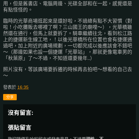
用，但是舊書店、電腦周邊、光碟全部和在一起，感覺還是
有點怪怪的。
臨時的光華商場逛起來是還好啦，不過總有點不大習慣（對
啦！小吃攤販去哪裡了啊？三山國王的廟哩～），光華橋雖
然還在通行，但馬上就要拆了。騎車繼續往北，看到松江路
上的捷運新生線工地，！以後光華橋所在位置也會有捷運通
過吧，加上附近的廣場規劃，一切都完成以後應該會不錯吧
～（那邊如果也設一個捷運「光華站」，那就更像電車男的
「秋葉原」了～不過，不知道還要幾年..）
照片沒有，等該廣場要拆遷的時候再去拍吧～想看的自己去
～
發表於
16:35
分享
沒有留言:
張貼留言