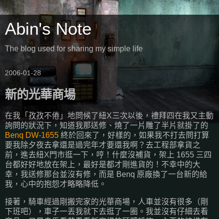
Abin's Note
The blog used for sharing my simple life
2006-01-28
新的光華商場
在我「孜孜不倦」地問候了紐X三次以後，禮拜四在我又主動
詢問的狀況下，知道我那送修、燒了一片雕了半片就掛了的
Benq DW-1655
終於回來了，好樣的，如果我不打去問打算
要我除夕夜去拿還是過完年才要還我啊？去工程部拿貨之
前，進去紐X門市逛一下，哼！什麼沒補貨，架上 1655 三四
台都好好地放在架上，最好是都才剛進貨的！不幸中的大
幸，我送修那台並沒有修，而是 Benq 原廠換了一台新的給
我，心中的抱怨才略略降低。
接著，騎車經過剛搬完家的光華商場，人車並沒有很多（剛
下班吧），車子一丟我就下去逛了一圈。我並沒有仔細去看