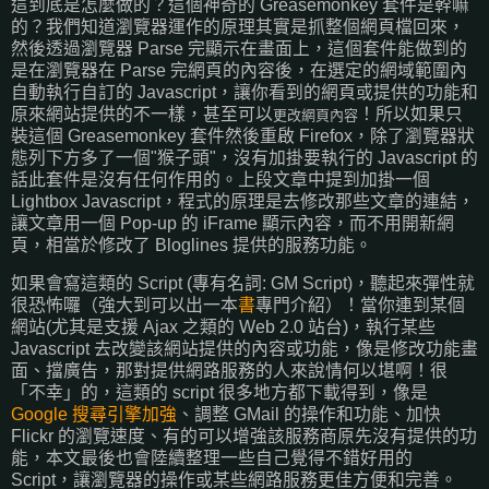
這到底是怎麼做的？這個神奇的 Greasemonkey 套件是幹嘛
的？我們知道瀏覽器運作的原理其實是抓整個網頁檔回來，
然後透過瀏覽器 Parse 完顯示在畫面上，這個套件能做到的
是在瀏覽器在 Parse 完網頁的內容後，在選定的網域範圍內
自動執行自訂的 Javascript，讓你看到的網頁或提供的功能和
原來網站提供的不一樣，甚至可以
！所以如果只
更改網頁內容
裝這個 Greasemonkey 套件然後重啟 Firefox，除了瀏覽器狀
態列下方多了一個"猴子頭"，沒有加掛要執行的 Javascript 的
話此套件是沒有任何作用的。上段文章中提到加掛一個
Lightbox Javascript，程式的原理是去修改那些文章的連結，
讓文章用一個 Pop-up 的 iFrame 顯示內容，而不用開新網
頁，相當於修改了 Bloglines 提供的服務功能。
如果會寫這類的 Script (專有名詞: GM Script)，聽起來彈性就
很恐怖囉（強大到可以出一本
書
專門介紹）！當你連到某個
網站(尤其是支援 Ajax 之類的 Web 2.0 站台)，執行某些
Javascript 去改變該網站提供的內容或功能，像是修改功能畫
面、擋廣告，那對提供網路服務的人來說情何以堪啊！很
「不幸」的，這類的 script 很多地方都下載得到，像是
Google 搜尋引擎加強
、調整 GMail 的操作和功能、加快
Flickr 的瀏覽速度、有的可以增強該服務商原先沒有提供的功
能，本文最後也會陸續整理一些自己覺得不錯好用的
Script，讓瀏覽器的操作或某些網路服務更佳方便和完善。