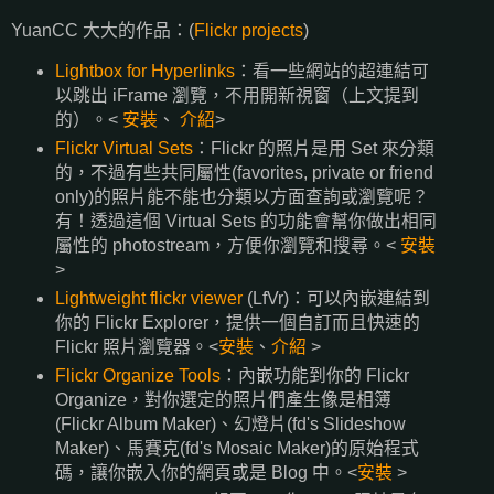
YuanCC 大大的作品：(
Flickr projects
)
Lightbox for Hyperlinks
：看一些網站的超連結可
以跳出 iFrame 瀏覽，不用開新視窗（上文提到
的）。<
安裝
、
介紹
>
Flickr Virtual Sets
：Flickr 的照片是用 Set 來分類
的，不過有些共同屬性(favorites, private or friend
only)的照片能不能也分類以方面查詢或瀏覽呢？
有！透過這個 Virtual Sets 的功能會幫你做出相同
屬性的 photostream，方便你瀏覽和搜尋。<
安裝
>
Lightweight flickr viewer
(LfVr)：可以內嵌連結到
你的 Flickr Explorer，提供一個自訂而且快速的
Flickr 照片瀏覽器。<
安裝
、
介紹
>
Flickr Organize Tools
：內嵌功能到你的 Flickr
Organize，對你選定的照片們產生像是相簿
(Flickr Album Maker)、幻燈片(fd's Slideshow
Maker)、馬賽克(fd's Mosaic Maker)的原始程式
碼，讓你嵌入你的網頁或是 Blog 中。<
安裝
>