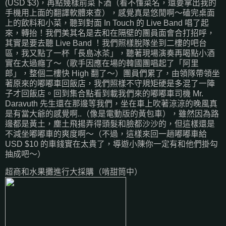
(USD $3)，再點幾樣前菜下酒（看不懂菜名，還要拿出我的
手機用上面的翻譯軟體來查），感覺真是悠閒啊～磕完桌面
上的飲料和小菜，聽到對面 In Touch 的 Live Band 唱了起
來，轉抬！我們美其名是去和在隔壁的團員面會合打招呼，
其實是要去聽 Live Band ！我們照樣脫隊坐到二樓的吧台
區，我又點了一杯「長島冰茶」，聽著現場演奏再喝點小酒
實在太過癮了～（歌手因應在場的韓國團唱起了「阿里
郎」，整個二樓快 High 翻了～）團員們累了，由領隊帶領坐
著原來的嘟嘟車回飯店，我們照樣不守規矩硬是多混了一陣
子才回飯店。回到集合點看到載我們來的嘟嘟車司機 Mr.
Daravuth 先生還在那邊等我們，坐在車上吹著涼涼的晚風真
是有當大爺的感覺啊..（像是電動版的黃包車），雖然因為路
邊都是黃土，塵土飛揚弄得頭髮和臉都沙沙的，但這樣還是
不減坐嘟嘟車的爽度啊～（不過，這樣來回一趟嘟嘟車給
USD $10 的車錢實在太貴了，導遊小陳你一定有和他們掛勾
抽成吧～）
超商和水果攤進行大採購（啃甜筒中）