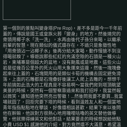
第一個到的景點叫變身塔(Pre Rop)，差不多是距今一千年前
蓋的，傳說是國王或皇族火葬「變身」的地方，然後燒完的
骨頭用椰子水「洗一洗」，水再由後代子孫分來喝，以繼承
前輩的智慧。現在類似的儀式還存在，不過只是象徵性地
「用骨頭沾一沾椰子水」後再分給大家喝，動作慢搶不到沒
得喝就糗了。導遊說那些紅紅的充滿空隙的石頭是一種火山
岩，柬埔寨是個超大的盆地，沒有颱風或是地震，這些火山
岩是從幾百公里外的死火山用大象運來這邊，然後一塊塊疊
起來往上蓋的，石塊間用的是類似卡筍的機構去固定避免滑
落，上面的石雕都是石塊疊好後讓工人爬上去雕的，想想千
年前搞如此浩大的工程真是不容易啊～當我們爬到塔頂眺望
美景的時候，突然有一個警察靠過來和我打招呼，我當然報
以微笑，誰知道他突然亮出警徽！...然後問我要不要買...我當
場就囧了，回拒完要下塔的時候，看到溫姓友人和一個當地
青年指指點點地在攀談，好像還相談甚歡，結果下來以後問
他在幹嘛，他說對方很熱心地用嘰哩咕嚕的英文替他做導
覽，他就樂得練英文和他對話，結果要走的時候想說給他點
小費 USD $1 感謝他的介紹，對方竟然還不大滿意，希望溫