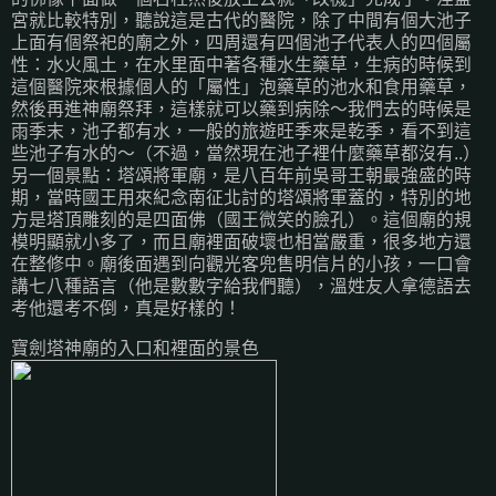
宮就比較特別，聽說這是古代的醫院，除了中間有個大池子
上面有個祭祀的廟之外，四周還有四個池子代表人的四個屬
性：水火風土，在水里面中著各種水生藥草，生病的時候到
這個醫院來根據個人的「屬性」泡藥草的池水和食用藥草，
然後再進神廟祭拜，這樣就可以藥到病除～我們去的時候是
雨季末，池子都有水，一般的旅遊旺季來是乾季，看不到這
些池子有水的～（不過，當然現在池子裡什麼藥草都沒有..）
另一個景點：塔頌將軍廟，是八百年前吳哥王朝最強盛的時
期，當時國王用來紀念南征北討的塔頌將軍蓋的，特別的地
方是塔頂雕刻的是四面佛（國王微笑的臉孔）。這個廟的規
模明顯就小多了，而且廟裡面破壞也相當嚴重，很多地方還
在整修中。廟後面遇到向觀光客兜售明信片的小孩，一口會
講七八種語言（他是數數字給我們聽），溫姓友人拿德語去
考他還考不倒，真是好樣的！
寶劍塔神廟的入口和裡面的景色