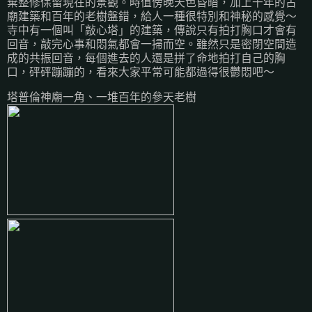
棄整修保留現在的景觀。時值傍晚天色昏暗，加上千年的古
廟建築和百年的老樹盤錯，給人一種很特別和神秘的感覺～
寺中有一個叫「敲心塔」的建築，傳說只有拍打胸口才會有
回音，敲完心事和悶氣都會一掃而空。雖然只是密閉空間造
成的共振回音，每個進去的人還是拼了命地拍打自己的胸
口，砰砰蹦蹦的，看來大家平常可能都過得很鬱悶吧～
塔普倫神廟一角、一堆百年的參天老樹