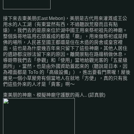
接下來去東美朋(East Mebon)，美朋是古代用來灌溉或王公
用水的人工湖（有東當然有西，不過聽說荒廢而且有點
遠），我們去的是原來位於湖中國王用來祭祀祖先的神廟。
整個吳哥地區用石頭蓋成的都是「廟」，用來做祭祀或是拜
佛的場所，人民甚至國王都還是住在木造的房舍或皇宮裡
面，這也是為什麼幾百年來只留下了這些神廟，其他人居住
的遺跡都沒辦法留下來的原因。離開景點在路邊稍做休息，
導遊帶我們去「參觀」和「使用」當地給觀光客的「五星級
廁所」，當然，也是由外國資助蓋起來的（聽說是日本，因
為裡面都是 ToTo 的「高級設備」），進出要看門票喔！屋後
撇見一個小草屋旁有個當地人在就地「方便」，真的只有我
們這些外來的人才是「貴客」啊～
東美朋的神廟、模擬神廟守護獸的兩人.. (認真貌)