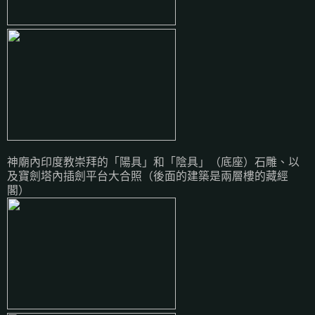
神廟內印度教崇拜的「陽具」和「陰具」（底座）石雕、以
及寶劍塔內插劍平台大合照（後面的建築是兩層樓的藏經
閣）