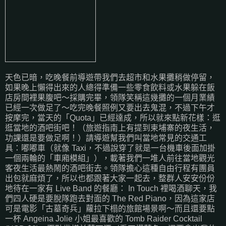
天色已暗，吃晚餐前導遊帶我們去超市和水果攤稍做停留，
如果晚上懶得出來的人總得準備一些零食飲料或水果躲在飯
店房間裡果腹吧～採購完畢，領隊笑稱這幾攤的一個月業績
已經一次做足了～吃完晚餐照例又要出去鬼混，不過下午才
按摩完，當天的「Quota」已經達成，所以就來點新花樣：逛
逛當地的酒吧街吧！（旅遊指南上有提到柬埔寨的夜生活，
功課還是要做足啊！）請導遊幫我們叫當地常見的交通工
具：嘟嘟車（就像 Taxi，不過說穿了就是一台機車後面加掛
一個兩輪的「車廂模組」），載著我們一堆人前往當地觀光
客夜生活最熱鬧的酒吧街去。領隊擔心這種自由行程有團員
出包就麻煩了，所以也都跟著大家一起去，整群人安安份份
地待在一家有 Live Band 的餐廳： In Touch 裡喝酒聊天，我
們四人硬是要脫隊跑去對面的 The Red Piano，因為這家店
可是電影「古墓奇兵」蘿拉下榻的旅館場景啊～而且還要點
一杯 Angeina Jolie 小姐最喜歡的 Tomb Raider Cocktail