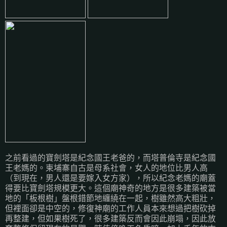
之前看過的寶劍塔是紀念國王老爸的，而塔普倫寺是紀念國
王老媽的。柬埔寨自古是母系社會，女人的地位比男人高
（到現在，男人還是要嫁入女方家），所以紀念老媽的廟蓋
得要比寶劍塔規模更大。這個廟神奇的地方是很多建築被當
地的「板根樹」盤根錯節地纏繞在一起，樹雖然高大粗壯，
但裡面卻是中空的，修復神廟的工作人員本來想過把樹砍掉
再整建，但如果樹死了，很多建築反而會因此崩塌，因此放