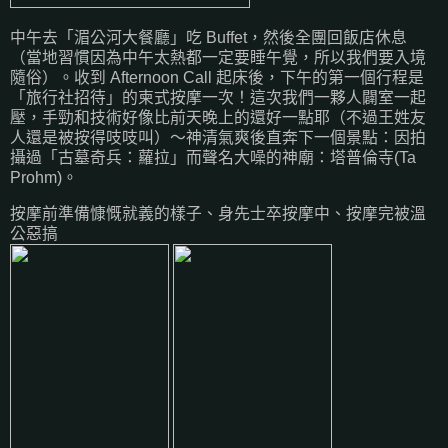
中午去「湄公河大餐廳」吃 Buffet，然後全團回飯店休息
（當地習慣因為中午太熱都一定要睡午覺，所以我們要入境
隨俗）。收到 Afternoon Call 起床後，下午的第一個行程是
「旅行社招待」的柬式按摩一次！這次我們一夥人闢室一起
壓，手勁和技術好像比前天晚上的還好一點耶（不過王姓友
人還是被按得吱吱叫）～神清氣爽後直奔下一個景點：因拍
攝過「古墓奇兵：蘿拉」而聲名大噪的神廟：塔普倫寺(Ta
Prohm)。
按摩前準備慷慨就義的樣子、身先士卒按摩中、按摩完被溫
公惡搞