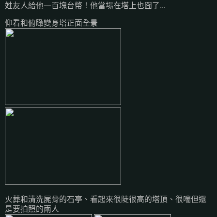
姓友人給他一百塊台幣！他當場在塔上也囧了...
仰看和俯瞰變身塔正面全景
火葬和清洗屍骨的石亭、看起來很陡很高的塔頂、很喘但還
是要拍照的兩人