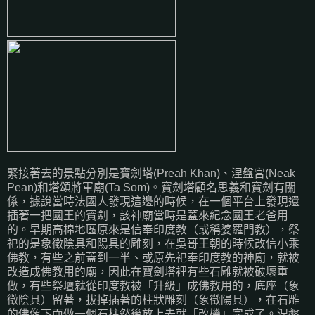
緊接著去的景點分別是寶劍塔(Preah Khan)、涅盤宮(Neak
Pean)和塔頌將軍廟(Ta Som)。寶劍塔顧名思義和寶劍有關
係，據說當時法國人發現這邊的時候，在一個平台上發現還
插著一把國王的寶劍，該神廟當時是蓋來紀念國王老爸用
的。早期高棉地區原來是信奉印度教（或稱婆羅門教），祭
祀的是象徵陰具和陽具的雕刻，在吳哥王朝的時候改信小乘
佛教，有些之前蓋到一半、或原先祀奉印度教的神廟，就被
改造成佛教用的廟，因此在寶劍塔裡有些石雕就被破壞重
做，有些祭壇就從印度教被「升級」成佛教用的，底座（象
徵陰具）留著，拔掉插著的柱狀雕刻（象徵陽具），在石雕
的佛像下面做一個石柱然後放上去就「改機」完成了。涅盤