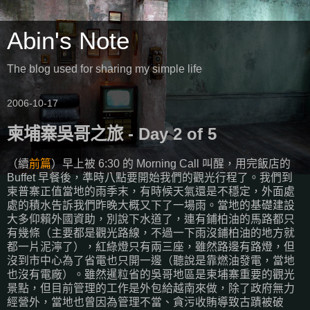
Abin's Note
The blog used for sharing my simple life
2006-10-17
柬埔寨吳哥之旅 - Day 2 of 5
（續
前篇
）早上被 6:30 的 Morning Call 叫醒，用完飯店的
Buffet 早餐後，準時八點要開始我們的觀光行程了。我們到
柬普寨正值當地的雨季末，有時候天氣還是不穩定，外面處
處的積水告訴我們昨晚大概又下了一場雨。當地的基礎建設
大多仰賴外國資助，別說下水道了，連有鋪柏油的馬路都只
有幾條（主要都是觀光路線，不過一下雨沒鋪柏油的地方就
都一片泥濘了），紅綠燈只有兩三座，雖然路邊有路燈，但
沒到市中心為了省電也只開一邊（聽說是靠燃油發電，當地
也沒有電廠）。雖然暹粒省的吳哥地區是柬埔寨重要的觀光
景點，但目前管理的工作是外包給越南來做，除了政府無力
經營外，當地也曾因為管理不當、貪污收賄導致古蹟被破