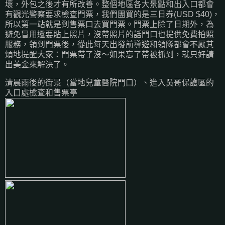
壞，外包之後才有所改善。整個地區各大景點和出入口都會
有觀光警察要求檢查門票，我們團買的是三日券(USD $40)，
所以第一站就是到售票口去買門票。門票上除了日期外，為
避免冒用還要貼上照片，沒帶照片的話門口也提供免費拍照
服務，領到門票後，從此每天出發前導遊和領隊都會不厭其
煩地提醒大家：門票帶了沒～如果忘了帶被抓到，就只好請
出美金來解決了。
清晨雨後的街景（當地兒童醫院門口）、進入吳哥保護區的
入口處檢查和售票亭