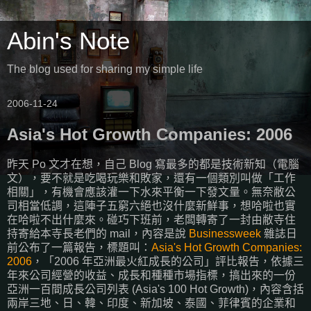
Abin's Note
The blog used for sharing my simple life
2006-11-24
Asia's Hot Growth Companies: 2006
昨天 Po 文才在想，自己 Blog 寫最多的都是技術新知（電腦
文），要不就是吃喝玩樂和敗家，還有一個類別叫做「工作
相關」，有機會應該灌一下水來平衡一下發文量。無奈敝公
司相當低調，這陣子五窮六絕也沒什麼新鮮事，想哈啦也實
在哈啦不出什麼來。碰巧下班前，老闆轉寄了一封由敝寺住
持寄給本寺長老們的 mail，內容是說
Businessweek
雜誌日
前公布了一篇報告，標題叫：
Asia's Hot Growth Companies:
2006
，「2006 年亞洲最火紅成長的公司」評比報告，依據三
年來公司經營的收益、成長和種種市場指標，搞出來的一份
亞洲一百間成長公司列表 (Asia's 100 Hot Growth)，內容含括
兩岸三地、日、韓、印度、新加坡、泰國、菲律賓的企業和