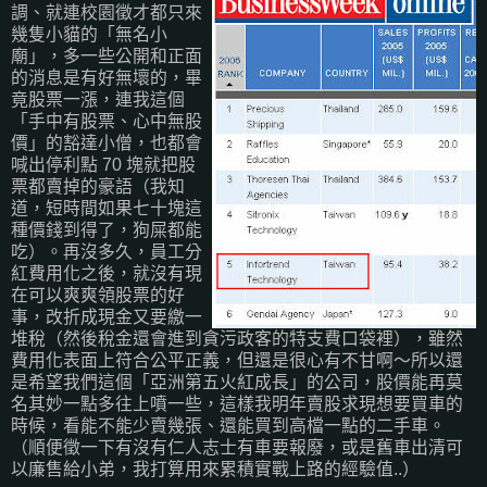
調、就連校園徵才都只來
幾隻小貓的「無名小
廟」，多一些公開和正面
的消息是有好無壞的，畢
竟股票一漲，連我這個
「手中有股票、心中無股
價」的豁達小僧，也都會
喊出停利點 70 塊就把股
票都賣掉的豪語（我知
道，短時間如果七十塊這
種價錢到得了，狗屎都能
吃）。再沒多久，員工分
紅費用化之後，就沒有現
在可以爽爽領股票的好
事，改折成現金又要繳一
堆稅（然後稅金還會進到貪污政客的特支費口袋裡），雖然
費用化表面上符合公平正義，但還是很心有不甘啊～所以還
是希望我們這個「亞洲第五火紅成長」的公司，股價能再莫
名其妙一點多往上噴一些，這樣我明年賣股求現想要買車的
時候，看能不能少賣幾張、還能買到高檔一點的二手車。
（順便徵一下有沒有仁人志士有車要報廢，或是舊車出清可
以廉售給小弟，我打算用來累積實戰上路的經驗值..）