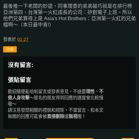
最後推一下老闆的妙語，同事理查的弟弟碰巧就是在排行榜
亞洲第四、台灣第一火紅成長的公司：矽創電子上班，所以
他們兄弟算得上是 Asia's Hot Brothers：亞洲第一火紅的兄弟
檔啊～（本日最中肯!）
發表於
01:27
分享
沒有留言:
張貼留言
歡迎隨便亂哈啦留言或發表意見，不過要
理性
、
不
做人身攻擊
～匿名的朋友得到回應的速度會比較慢
喔～
請注意發問相關的禮貌和規矩，不當留言、和本文
無關的回應可能會被
直接刪除
或
無視
喔！