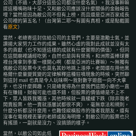
公司（不過，大部分這些公司都沒什麼名氣）。我沒事幹嘛
提這種嘴砲味十足、又和敝公司應該沒什麼關係的金融報告
哩？當然是因為敝公司不但有上榜，而且還是亞洲百家成長
公司裡的第五名！（台灣第二耶～有圖有真相，或是點截圖
看
原文
）
當然，老總寄這封信給公司的主管們，主要是激勵士氣，並
讚揚大家努力工作的成果。雖然心虛的我對此成就並沒有太
多的貢獻（也不知道這樣的成就有什麼實際的價值），但同
在這間廟裡誦經吃粥，自然也是與有榮焉，和洲際盃棒球賽
裡台灣拿到季軍一樣開心啊（都是亞洲的比賽嘛）～無獨有
偶敝公司股票今天也莫名其妙地跳上漲停，老闆還在用他黑
格爾什麼量變質變的定律解釋這種狂噴現象的時候，突然聊
到這封 mail 也真是令人玩味啊～我對數字遊戲一向不大拿
手，也沒什麼興趣，只是總覺得為什麼我們這間小廟也一直
有在賺錢，財報可能也還不錯，但股票的價值總是不上不
下，眾人皆跌我獨漲，其他時候就一直緩緩下跌（除非我老
闆賣股票，他一賣就漲屢試都很不爽），毫無章法和規則，
什麼分析都沒什麼用。也難怪縱橫股市的強者我朋友，還有
沒事在電視裡丟筆的老師或股海明燈，對敝公司的股票也只
有搖頭，一副就是沒力、沒搞頭的樣子。
當然，以敝公司如此低