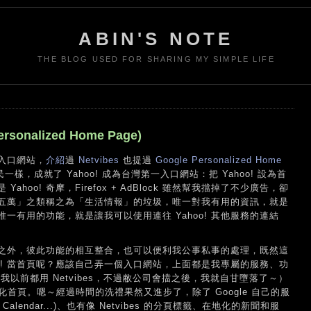
ABIN'S NOTE
THE BLOG USED FOR SHARING MY SIMPLE LIFE
onalized Home Page)
入口網站，
介紹
過
Netvibes
也提過
Google Personalized Home
，成就了 Yahoo! 成為台灣第一入口網站：把 Yahoo! 設為首
oo! 奇摩，Firefox + AdBlock 雖然幫我擋掉了不少廣告，卻
五萬」之類稱之為「生活情報」的垃圾，唯一對我有用的資訊，就是
，唯一有用的功能，就是讓我可以使用連往 Yahoo! 其他服務的連結
之外，彼此功能的相互整合，也可以便利我公事私事的處理，既然這
oo! 當首頁呢？應該自己弄一個入口網站，上面都是我專屬的服務、功
，我以前都用 Netvibes，不過敝公司會擋之後，我就自甘墮落了～）
人化首頁。嗯～經過時間的洗禮果然又進步了，除了 Google 自己的服
, Calendar...)、也有像 Netvibes 的分頁標籤、在地化的新聞和服