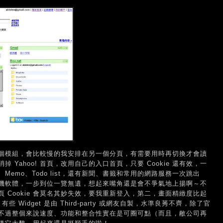
個模組，會比較慢的我安排在另一個分頁，有需要用時再切換才會讀
Yahoo! 首頁，改用自己的入口首頁，只要 Cookie 還有效，一
emo、Todo list，還有新聞、書籤和常用的網路服務一次跳出
機軟體，一步到位一覽無遺，想起來嘴角還是會不爭氣地上揚啊～不
 Cookie 會莫名其妙失效，要我重新登入，第二，畫面精緻度比起
些 Widget 是由 Third-party 或網友自製，水準良莠不齊，除了官
不過整個來說速度、功能和整合性實在是可圈可點（而且，敝公司再