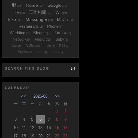
動
Home
Google
(25)
(19)
(18)
TV
工作相關
Wii
(18)
(17)
(16)
Bike
Messenger
Movie
(15)
(15)
(11)
Restaurant
Phone
(11)
(8)
Wedding
Blogger
Firefox
(8)
(7)
(7)
Network
Android
Baby
(6)
(5)
(5)
Car
NDSL
flickr
PS3
(5)
(5)
(5)
(3)
Stylish
XBOX
iPad
(3)
(1)
(1)
SEARCH THIS BLOG
CALENDAR
<<
2026-08
>>
一
二
三
四
五
六
日
1
2
3
4
5
6
7
8
9
10
11
12
13
14
15
16
17
18
19
20
21
22
23