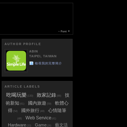
-
+
Font
AUTHOR PROFILE
ABIN
TAIPEI, TAIWAN
檢視我的完整簡介
ARTICLE LABELS
吃喝玩樂
敗家記錄
技
(130)
(86)
術新知
國內旅遊
軟體心
(61)
(59)
得
國外旅行
心情隨筆
(54)
(49)
Web Service
(48)
(41)
Hardware
Game
藝文活
(33)
(26)