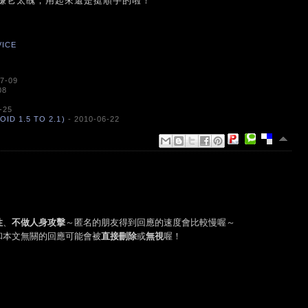
嫌它太醜，用起來還是挺順手的啦！
VICE
7-09
08
-25
 1.5 TO 2.1)
- 2010-06-22
性
、
不做人身攻擊
～匿名的朋友得到回應的速度會比較慢喔～
和本文無關的回應可能會被
直接刪除
或
無視
喔！