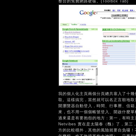
整合的免費網路硬碟。(Toolbox Tab)
我的個人化主頁兩個分頁總共塞入了十幾
取。這樣搞完，當然就可以名正言順地取消掉 
開瀏覽器自動登入，時間、行事曆、信箱、M
來，也不用一個個帳號登入、開啟什麼單
過來還是有要抱怨的地方：第一，有時主頁
Netvibes 實在是太陽春（醜）了，第三，有
方的比較穩外，其他的風險就要自負囉！