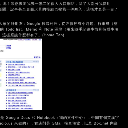
，嗯！果然做出我獨一無二的個人入口網站，除了大部分我愛用
很多像是新聞、記事甚至桌面玩具的模組也被我一併塞入，這樣才真是一目了
家的好朋友：Google 搜尋列外，從左依序有小時鐘、行事曆（整
存的 Todo list、Memo 和 Note 區塊（用來隨手記錄事情和待辦事項
這樣應該什麼都有了。(Home Tab)
oogle Docs 和 Notebook（我的文件中心），中間有個英漢字
o.us 來做的），右邊則是 GMail 檢查預覽，以及 Box.net 內嵌