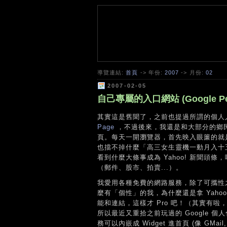
導覽連結:
首頁
-> 年份:
2007
-> 月份:
02
2007-02-05
自己專屬的入口網站 (Google Pers
其實這是舊聞了，之前也提過所謂的個人
Page
，不過後來，我還是和大部分的鄉民一樣
頁。每天一開瀏覽器，首先映入眼簾的就是 Yah
也擋不掉什麼「高三女生靈機一動月入十
看到什麼大條事成為 Yahoo! 新聞頭條
（郵件、股市、拍賣...）。
我愛用各種免費的網路服務，除了可攜性
麼有「個性」的我，為什麼還是拿 Yah
能和連結，這樣才 Pro 吧！（其實有啦
所以最近又重拾之前玩過的 Google 個
務可以內嵌成 Widget 進首頁 (像 GMail