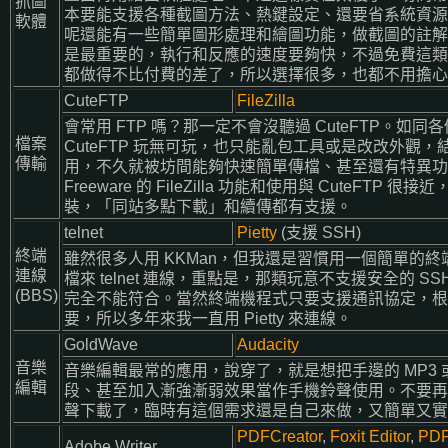
抓圖
本要能支援各種截圖方法、熱鍵設定、還要省系統資源
軟體
呢還能有一些簡單圖形處理和繪圖功能，做截圖的註解
是最重要的，執行和反應的速度要夠快，不過免費這類
都做得不比付費的差了，所以選擇很多，也都不用擔心
CuteFTP
FileZilla
會常用 FTP 嗎？那一定不會沒聽過 CuteFTP。如同各個
檔案
CuteFTP 玩無可玩，也只能亂包工具或是改改外觀
傳輸
用，不久就被坊間能夠快速簡單傳檔、甚至還有特異功
Freeware 的 FileZilla 功能和使用與 CuteFT
裝，「同站多點下載」和續傳都有支援。
telnet
Pietty
(支援 SSH)
終端
雖然很多人用 KKMan，但我還是習慣用一個簡單的
連線
檔來 telnet 連線，重點是，那類玩意不支援安全的 SS
(BBS)
完全不能符合。當然終端機程式只要支援通訊協定，根
要，所以多年來我一直用 Pietty 來連線。
GoldWave
Audacity
音樂
音樂編輯最常的應用，說穿了，就是想把手邊的 MP3 或
編輯
段、甚至加入漸強漸弱效果當作手機鈴聲使用。不要再
聲下載了，臨時有這個需求還是自己來做，又簡單又實
PDFCreator
,
Foxit Editor
,
PDF
Adobe Writer