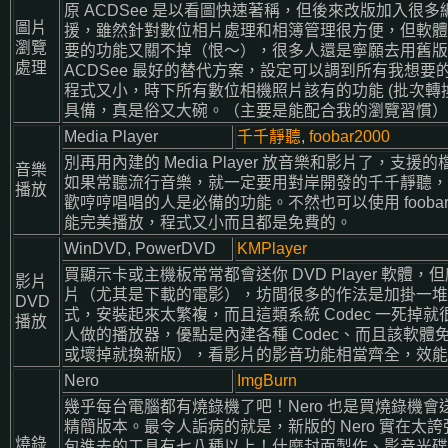
原 ACDSee 是以看圖快速著稱，但後來改版加入很
圖片
援，雖然針對數位相片處理和相簿管理很方便，但軟體
瀏覽
要的功能又關不掉（恨～），很多人還是寧願去用舊版。X
處理
ACDSee 最好的替代方案，設定可以調到所有我想
程式又小，時下所有數位相機照片該有的功能 (批次轉換、EX
具備，真是俗又大碗。（主要是能配合我的瀏覽習慣）
Media Player
千千靜聽
,
foobar2000
別再用內建的 Media Player 放音樂和影片了，支
音樂
如果常聽流行音樂，就一定要用對岸開發的千千靜聽，
播放
歡哼哼唱唱的人是必備的功能。不然也可以使用 foob
能完美播放，程式又小而且都是免費的。
WinDVD, PowerDVD
KMPlayer
買顯示卡或主機板常常都會送你 DVD Player 軟體
影片
片（尤其是下載的電影），坊間很多的作法是加掛一堆 Co
DVD
式，安裝起來太繁複，而且這類系統 Codec 一死掉就很麻
播放
人做的播放器，優點是內建各種 Codec、而且該軟
或壞掉就換新版），看影片的影音功能相當齊全，效能
Nero
ImgBurn
幾乎每台電腦都有燒錄機了吧！Nero 也是買燒錄機
精簡版本。最令人詬病的就是，新版的 Nero 實在太
燒錄
包進去的工具有七八種以上！什麼封面製作、影音光碟