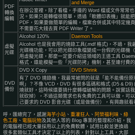
and Merge
PDF
在辦公室裡，除了看檔，手邊的 Word 檔或文件常常也
轉換
況。如果只是轉檔很簡單，透過「軟體印表機」就能把
編輯
PDF，如果要做簡單的編輯，檔案合併或其中特定幾
不需要花大錢去買 PDF Writer 了。
Alcohol 120%
Daemon Tools
Alcohol 也是我會用的燒錄工具(.mdf 格式)，不
虛擬
光碟機功能，可以把光碟印象檔變成一台假的光碟機（
光碟
用虛擬光碟，那麼一定要介紹這領域的王道工具 Daemon
格式，還能模擬一些「光碟防拷」機制，甚至連付費的
DVD X Copy
DVD Shrink
有了 DVD 燒錄機，我最常被問的就是「能不能備份原
DVD
啊」？不像 VCD，DVD 有很多區碼和格式 (D5 & D
備份
燒就好，這時候還要搞什麼轉檔破解的問題。說實話我
就砍掉），不過這類需求也有免費的工具可以做，可以
己要求的 DVD 影音光碟（或是做備份），有興趣就
呼，匯總完了，感謝
海芋小站
、
重灌狂人
、
阿榮福利味
、
綠
色工廠
、
電腦玩物
及其他人等的 Blog 專業的整理和介紹，我
的電腦裡已經大量採用以上的免費軟體，試用比較並更換過
很多套類似工具才決定了以上的列表，針對以上工具，大部