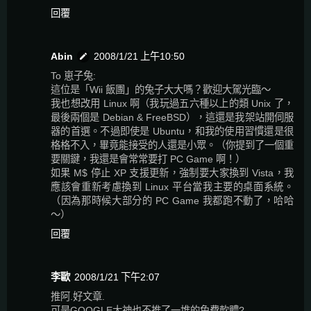
回覆
Abin
2008/1/21 上午10:50
To 崽子兔:
這位是「Wii 飯團」的兔子大大嗎？歡迎大駕光臨～
我也想改用 Linux 啊（我玩過五六種以上的類 Unix 了，
最後兩個是 Debian & FreeBSD），這還是我架站開伺服
器的首選。不過即使是 Ubuntu，和我的使用習慣還是很
格格不入，畢竟能接受的人還是小眾。（你提到了一個重
要關鍵，我還是會常常要打 PC Game 啊！）
如果 M$ 停止 XP 支援更新，強制要大家換到 Vista，我
應該會重新考慮換到 Linux 平台當我主要的桌面系統。
（因為那時候大部分的 PC Game 我都跑不動了，哈哈
～）
回覆
李歐
2008/1/21 下午2:07
推阿.好文章.
可是GOOGLE大神也不推了一堆的免費軟體?