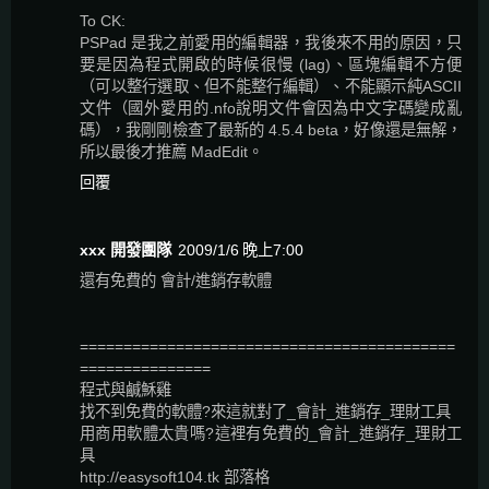
To CK:
PSPad 是我之前愛用的編輯器，我後來不用的原因，只
要是因為程式開啟的時候很慢 (lag)、區塊編輯不方便
（可以整行選取、但不能整行編輯）、不能顯示純ASCII
文件（國外愛用的.nfo說明文件會因為中文字碼變成亂
碼），我剛剛檢查了最新的 4.5.4 beta，好像還是無解，
所以最後才推薦 MadEdit。
回覆
xxx 開發團隊
2009/1/6 晚上7:00
還有免費的 會計/進銷存軟體
===========================================
===============
程式與鹹穌雞
找不到免費的軟體?來這就對了_會計_進銷存_理財工具
用商用軟體太貴嗎?這裡有免費的_會計_進銷存_理財工
具
http://easysoft104.tk 部落格