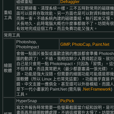
磁碟重組
Defraggler
和定期掃毒、清理系統一樣，三不五時對常用的磁碟機
重組
面可以提昇存取效能、另一方面也是可以對資料做檢查
工具
而無一害。不過系統內建的磁碟重組，執行起來又慢、
天長地久、此時電腦大概也什麼事都做不了。坊間有很
有效地完成這個工作，而且免費功能又強大。
常用工具
Photoshop,
GIMP
,
PhotoCap
,
Paint.Net
PhotoImpact
會做一點圖片後製或喜歡塗鴉的應該都會準備 Photosho
圖的動詞了），不過，我相信鮮少人買得起正版、就只
自己是只會用一點 PhotoImpact，只因為「習慣」
繪圖
不但昂貴，而且異常肥大（最少都要塞滿一張光碟），
軟體
源，功能是強大沒錯，但需要的繪圖功能可能還是那幾種
圖軟體（所以 Linux 上也常見這套），功能幾乎直逼 Ph
鏡、中文支援一應俱全，甚至還可以外掛模組，而國人自製的
是下一代小畫家的 Paint.Net (需先裝
.Net Framework
工具。
HyperSnap
PicPick
寫文件報告時常需要一些螢幕截圖當介紹和說明，是可以直接整
畫面再用繪圖軟體處理，不過這樣實在太慢了。坊間常