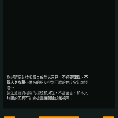
歡迎隨便亂哈啦留言或發表意見，不過要
理性
、
不
做人身攻擊
～匿名的朋友得到回應的速度會比較慢
喔～
請注意發問相關的禮貌和規矩，不當留言、和本文
無關的回應可能會被
直接刪除
或
無視
喔！