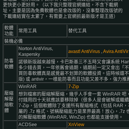
更快更小更好用。（以下我只整理官網連結，不含下載網
址，主要是因為免費軟體也是會改版的，沒事整理改版號的
下載連結實在太累了，有需要上官網抓最新版才是王道）
軟體
常用工具
替代工具
功能
裝機必備
Norton AntiVirus,
avast! AntiVirus
,
Avira AntiVir
Kaspersky
防毒
諾頓新版越來越慢，卡巴斯基三不五時又會讓系統 Han
軟體
多少錢去買，一年依舊會過期，過期前一定又會出「不
買防毒軟體真是感覺最不划算的軟體投資。這時候還不如用免
版) 或 antivir，一樣能防毒而且功能又差不多，強力推
WinRAR
7-Zip
壓縮
想到檔案的壓縮解壓縮，幾乎人手會一套 WinRAR 吧，不
解壓
付錢用四十天就應該要移除掉（很多人是會破解或繼續
縮軟
7-Zip，這個軟體除了支援所有壓縮格式（包括 RA
體
屬的 .7z 格式、號稱壓縮能力是業界最高！放心，.7
的解壓縮軟體 (WinRAR, WinZip) 也都能支援使用。
ACDSee
XnView