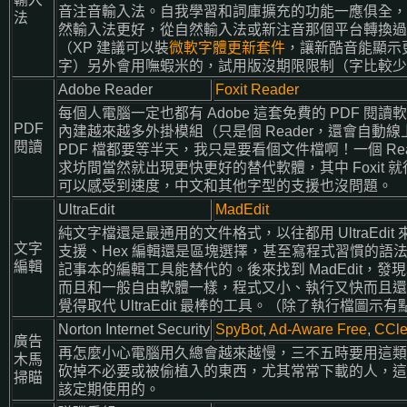
音注音輸入法。自我學習和詞庫擴充的功能一應俱全，
法
然輸入法更好，從自然輸入法或新注音那個平台轉換過
（XP 建議可以裝
微軟字體更新套件
，讓新酷音能顯示更多
字）另外會用嘸蝦米的，試用版沒期限限制（字比較少
Adobe Reader
Foxit Reader
每個人電腦一定也都有 Adobe 這套免費的 PDF 閱
PDF
內建越來越多外掛模組（只是個 Reader，還會自動線
閱讀
PDF 檔都要等半天，我只是要看個文件檔啊！一個 Re
求坊間當然就出現更快更好的替代軟體，其中 Foxit
可以感受到速度，中文和其他字型的支援也沒問題。
UltraEdit
MadEdit
純文字檔還是最通用的文件格式，以往都用 UltraEdit 來
文字
支援、Hex 編輯還是區塊選擇，甚至寫程式習慣的語
編輯
記事本的編輯工具能替代的。後來找到 MadEdit，
而且和一般自由軟體一樣，程式又小、執行又快而且還
覺得取代 UltraEdit 最棒的工具。（除了執行檔圖示
Norton Internet Security
SpyBot
,
Ad-Aware Free
,
CCle
廣告
再怎麼小心電腦用久總會越來越慢，三不五時要用這類
木馬
砍掉不必要或被偷植入的東西，尤其常常下載的人，這
掃瞄
該定期使用的。