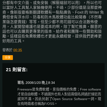
分都有中文介面、或免安裝（解壓縮就可以用），所以也可
以當好人工具幫人家裝機使用。不過，少部份還是沒那麼神
奇，像新版靈格斯翻譯軟體有一點點廣告、Foxit 的 Writer 免
費但會有浮水印、防毒和防木馬軟體功能比較陽春（不然專
業版怎麼賣錢）等等，但至少都不用花錢可以合法散佈使
用，人家開發維護也是要成本的啊，除了幫忙推廣，願意的
話也可以去購買更專業的版本、給作者和團隊一些贊助和鼓
勵，這樣這些免費軟體也才更能永續經營，提供我們更棒更
好用的工具。
發表於
00:35
分享
21 則留言:
匿名
2008/1/20 晚上8:34
Freeware是免費軟體，意指價格的免費；Free software
才是自由軟體。不過國外也有人對這兩個名詞過於接近而
感到不滿，因此另創了Open Source Software一詞。現
在有時兩者合稱為F/OSS。