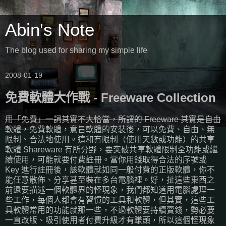
Abin's Note
The blog used for sharing my simple life
2008-01-19
免費軟體大作戰 - Freeware Collection
用「免費」一詞其實不大恰當，所謂的 Freeware 其實是自由
軟體，
免費軟體，意旨軟體的安裝後，可以免費、自由、無
限制、合法地使用。這和有限制（使用天數或功能）的共享
軟體 Shareware 有所分野，要突破共享軟體限制全功能或繼
續使用，可能就要付費註冊。當你用錢取得合法的序號或
Key 進行註冊後，該軟體就如同一般付費的正版軟體，你不
能任意散佈、分享甚至裝在多台電腦裡。好，扯這些東西之
前還要描述一個軟體界的怪現象，我們都知道用電腦處理一
些工作，每個人都會有習慣的工具和軟體，但其實，這些工
具軟體常用的功能就那一些，不過軟體要持續賣錢，勢必要
一直改版、吸引使用者付費升級才有賺頭，所以這個怪現象