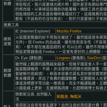
軟體
常駐程式，我只是要燒光碟片啊！國外甚至有網站專門幫它瘦
的修改版，以拿掉這些雞肋功能著稱。燒錄工具也是接
個能燒錄的工具支援各種映象檔就行了。這邊推薦的是 I
都有（不該有的也沒包進去），對於只是要燒片子來說
推薦工具
IE (Internet Explorer)
Mozilla Firefox
火狐狸瀏覽器的好不用我在複述了，雖然還是很多網頁只支援 I
網頁
元件)，但 Firefox 的自由度、擴充性和安全性（不
瀏覽
頁），都不是在後面追趕的 IE 可以比的，雖然不用做
預設瀏覽器換成 Firefox，一定會有更好的上網體驗
Dr. Eye (譯點通)
Lingoes
(靈格斯),
StarDict
(星
雖然線上翻譯的服務越來越多，但幾乎還是會人手一套 Dr
腦當翻譯機用，不過，非法使用的問題也相對嚴重（還
翻譯
要破解也很麻煩），新版本容量也莫名其妙變得異常肥
軟體
集各種資源，弄出了免費的翻譯軟體，定期都有人在更
譯或游標選字等功能一應俱全，完全不輸譯點通，正體
小還能線上更新、支援網路詞庫，比起眼睛博士有過之
微軟新注音, 自然輸入
新酷音
,
嘸蝦米
法
覺得新注音常常會亂選字？自然注音好用但要付費？那
輸入