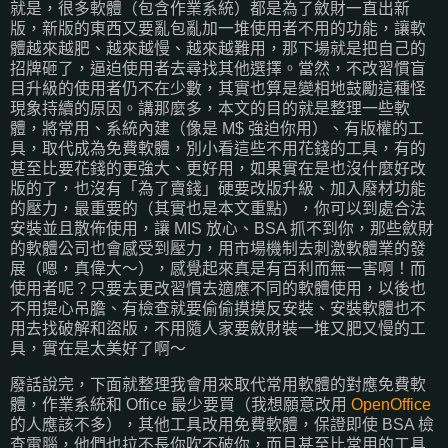
就是，很多軟體（包含作業系統）都是為了斂財一直出新
版，新版的東西又要亂包亂加一堆使用者不用的功能，讓軟
體越來越肥、越來越慢、越來越難用，那下場就是把自己的
招牌砸了，逼迫使用者去尋找其他選擇。當然，不改習慣盲
目升級的使用者仍不在少數，其實也算是變相地鼓勵這種怪
現象持續的原因。講那麼多，本文的目的就是整理一些軟
體，將常用、系統內建（像是 M$ 強迫你用）、有版權的工
具，取代成為免費軟體，別小看這些不用花錢的工具，有的
甚至比要花錢的更強大、更好用，如果實在是也沒什麼好改
版的了，也沒有「為了賣錢」硬要改版升級、加入廢材功能
的壓力，最重要的（其實也是本文重點），你可以到處合法
安裝並且散佈使用，讓 MIS 放心、BSA 抓不到你，那些斂財
的軟體公司也會感受到壓力，用市場機制去刺激軟體業的發
展（嗯，真偉大～），感覺起來真是有百利而無一害啊！而
使用者呢？只要去更改習慣去適應不同的軟體使用，以後也
不用提心吊膽、有檢查就要偷偷摸摸反安裝、安裝軟體也不
用去找破解和盜版，不用隨人家要斂財裝一堆又肥又慢的工
具，實在是太美好了啊～
廢話說完，下面就整理我會用來取代常用軟體的對應免費軟
體，作業系統和 Office 最少要買（我想願意改用
OpenOffice
的人應該不多），其他工具改用免費軟體，保證即使 BSA 檢
查電腦，他們也拉不長你吹不破你，而且甚至比常用的工具