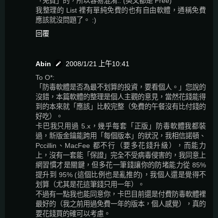
「免費」的，所以容易混淆.. (英文都是 Free)
我整理的 List 裡有單純免費的也有自由軟體，通稱免費
應該就沒問題了。 :)
回覆
Abin
2008/1/21 上午10:41
To O*:
「防毒軟體是否為最不划算的投資，要看個人。」您說的
沒錯，本篇軟體的整理是個人主觀的意見，當然花錢能得
到的本來就「應該」比較完整（免費的午餐沒有比付錢的
好吃）。
卡巴我只用過 5.x，幾乎每套「正版」防毒軟體我都裝
過，新版金鑰能跨用「每個版本」的狀況，我相信諾頓、
Pccillin、MacFee 都不行（要多花錢升級），而能力
上，沒有一套能「保證」完全不受病毒侵害的，我同意上
網習慣才是關鍵，但多花一筆錢讓你的防堵能力從 85%
提升到 95% (這個比例也是亂推的)，我個人還是覺得不
划算（尤其是花這筆錢只用一年）。
不過有一點我也能同意你，卡巴目前還是付費防毒軟體裡
最好的（我之前用過免費一年的版本，個人感覺），真的
要花錢買的確可以考慮。