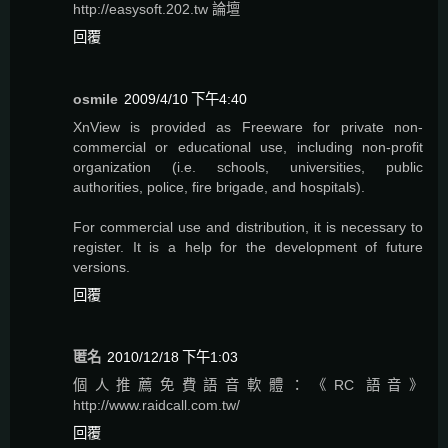
http://easysoft.202.tw 論壇
回覆
osmile
2009/4/10 下午4:40
XnView is provided as Freeware for private non-
commercial or educational use, including non-profit
organization (i.e. schools, universities, public
authorities, police, fire brigade, and hospitals).
For commercial use and distribution, it is necessary to
register. It is a help for the development of future
versions.
回覆
匿名
2010/12/18 下午1:03
個人推薦免費語音軟體：《RC 語音》
http://www.raidcall.com.tw/
回覆