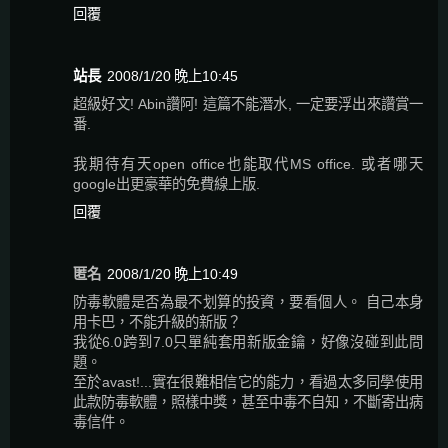
回覆
站長
2008/1/20 晚上10:45
超級好文! Abin讚阿! 這篇不能潛水, 一定要浮出來讚賞一
番.
我期待有天open office也能取代MS office. 或者哪天
google出更豪華的免費線上版.
回覆
匿名
2008/1/20 晚上10:49
防毒軟體是否為最不划算的投資，要看個人。 自己本身
用卡巴，不能升級的新版？
我從6.0跨到7.0只單純套用新版金鑰，好像沒碰到此問
題。
至於avast!...實在很難相信它的能力，看過太多同學使用
此款防毒軟體，照樣中獎，甚至中毒不自知，不斷寄出病
毒信件。