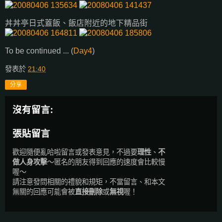
丼丼亭日式蓋飯、飯店附近的地下精品街
To be continued ... (
Day4
)
發表於
21:40
分享
沒有留言:
張貼留言
歡迎隨便亂哈啦留言或發表意見，不過要
理性
、
不
做人身攻擊
～匿名的朋友得到回應的速度會比較慢
喔～
請注意發問相關的禮貌和規矩，不當留言、和本文
無關的回應可能會被
直接刪除
或
無視
喔！