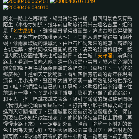
阿米一路上在嘟嚷著，總覺得她有來過，但四周景色又有點
陌生（事後才知道，幾年前自助旅行阿米去過名古屋、逛的
是「
名古屋城
」，難怪風景覺得很面熟，這些古城長得都很
像，只是名古屋的規模更大～），其他人則是覺得場面很壯
觀，像兩層環繞的護城河、由巨石堆砌起來的城廓、高聳的
古城建築，當然同樣有盛開的櫻花、清翠的綠茵和樹木，整
個大阪城公園禮拜天也相當熱鬧。往主城「
天守閣
」前進的
路上，看到一長條人龍、清一色都是小美眉，想必是旁邊的
體育館晚上有場某偶像團體的演唱會吧（真瘋狂、一早就排
那麼長）！進到天守閣範圍，看到四個有氣質的青年在現場
演奏，用小提琴、豎笛和大提琴表演一些耳熟能詳的世界名
曲，哇！他們還有自己的 CD 專輯，水準還相當不錯哩～往
前還有一攤，ㄟ？是小猴子雜耍！聰明的小猴子蹦蹦跳跳，
和主人一搭一唱跳來跳去表演，吸引了滿滿的觀眾駐足圍觀
（我們更是從頭看到尾哩～）。打賞完小猴子總算要買門票
進到天守閣裡面了，這個城閣反覆被祝融破壞過多次，保存
到現在都不知道改建幾次了，偷懶排隊先坐電梯上頂樓（再
慢慢走路下來），一定要到外面「陽台」眺望一下附近的景
色！因為天氣很好，整個大阪城公園盡收眼底，連帶附近的
體育館、棒球場和高聳的商業中心都能一覽無遺～買了塊大