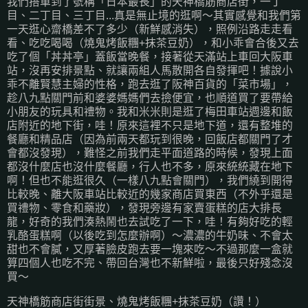
我們搭車到了號稱「日本最長」的天神橋筋商店街，一丁
目、二丁目、三丁目...真是無止境的逛啊～其實感覺和我們第
一天逛心齋橋差不了多少（新鮮感消失），照例沿路走走看
看、吃吃喝喝（燒鬼烤飯糰+抹茶豆奶），和小乖會合後又去
吃了個「丼丼亭」蓋飯當晚餐，接著從天滿站上車回大阪車
站，沒再安排景點、就讓兩組人馬散開各自發揮吧！據說小
乖不離賢慧主婦的性格，跑去逛了阪神百貨的「菜市場」，
趁八九點關門前和婆婆媽媽們去撿便宜，也順道買了要帶給
小朋友的玩具和禮物。我和米米則是逛了梅田車站週邊和飯
店附近的地下街，哇！原來這裡不只是地下道，還有整堆的
餐廳和精品店（因為前兩天都玩到很晚，回飯店都關門了才
會都沒發現），難怪之前我們走平面道路的時候，發現上面
都沒什麼店也沒什麼餐廳，行人也不多，原來統統藏在地下
啊！但也不能逛很久（一樣八九點會關門），我們繞到開得
比較晚、離大阪車站比較近的幾家商店買東西（不外乎還是
買禮物、零食和藥妝），發現旁邊有家賣蛋糕的店大排長
龍，好奇的我們湊熱鬧也去試吃了一下，哇！有夠好吃的輕
乳酪蛋糕啊（以後吃到怎麼辦啊）～濃濃的牛奶味、不會太
甜也不會膩，又厚著臉皮跑去要一塊來吃～不過那麼一盒就
算四個人也吃不完、帶回台灣也不新鮮啦，最後只好殘念沒
買～
天神橋筋商店街街景、燒鬼烤飯糰+抹茶豆奶（讚！）