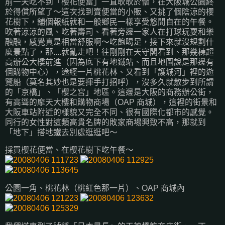
前一天吃不到「櫻花便當」一直耿耿於懷，在大阪城公園終
於得償所望了～這次找到賣便當的小販、又挑了個陰涼的櫻
花樹下，舖個報紙就和一般鄉民一樣享受悠閒自在的午餐。
吹著涼涼的風、吃著壽司、看著旁邊一家人在打球玩耍和樂
融融，感覺真是相當舒服啊～吃飽喝足，接下來就沒規劃什
麼景點了，那....就亂走吧！往剛剛在天守閣看到、那幾棟超
高辦公大樓前進（因為底下有地鐵站、而且地圖說是那邊有
個購物中心），途經一片桃花林、又看到「護城河」裡的遊
覽船（莫名其妙也是要揮手打招呼），沒多久就散步到所謂
的「京橋」、「櫻之宮」地區。這邊是大阪的商務辦公街，
有高聳的摩天大樓和購物商場（OAP 商城），這裡的街景和
大阪車站附近的樣貌又完全不同、很有國際化都市的感覺。
同行的女性對這類高貴名牌的敗家商場興致不高，那就到
「地下」搭地鐵去別處逛逛吧～
採買櫻花便當、在櫻花樹下吃午餐～
公園一角、桃花林（桃紅色那一片）、OAP 商城內