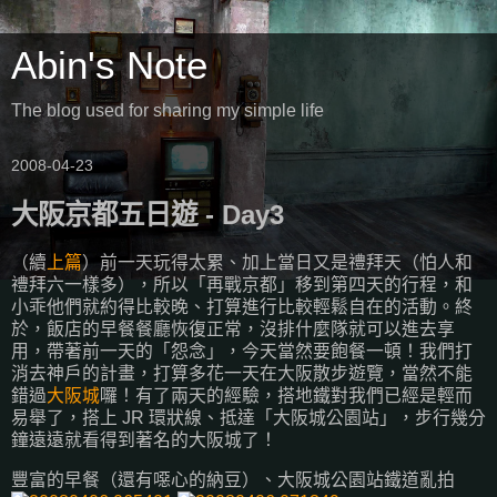
Abin's Note
The blog used for sharing my simple life
2008-04-23
大阪京都五日遊 - Day3
（續
上篇
）前一天玩得太累、加上當日又是禮拜天（怕人和
禮拜六一樣多），所以「再戰京都」移到第四天的行程，和
小乖他們就約得比較晚、打算進行比較輕鬆自在的活動。終
於，飯店的早餐餐廳恢復正常，沒排什麼隊就可以進去享
用，帶著前一天的「怨念」，今天當然要飽餐一頓！我們打
消去神戶的計畫，打算多花一天在大阪散步遊覽，當然不能
錯過
大阪城
囉！有了兩天的經驗，搭地鐵對我們已經是輕而
易舉了，搭上 JR 環狀線、抵達「大阪城公園站」，步行幾分
鐘遠遠就看得到著名的大阪城了！
豐富的早餐（還有噁心的納豆）、大阪城公園站鐵道亂拍