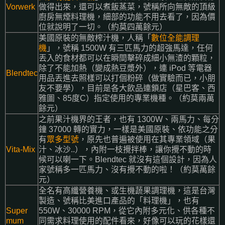
Vorwerk
做得出來，還可以煮飯蒸菜，號稱所向無敵的頂級
廚房無煙料理機，細部的功能不用去看了，因為價
位就說明了一切。（約莫四萬餘元）
美國原裝的無敵榨汁機，人稱「
數位全能調理
機
」，號稱 1500W 有三匹馬力的超強馬達，任何
丟入的食材都可以在瞬間擊碎成細小無渣的顆粒，
除了不能加熱（變成熱豆漿外），連 iPod 等電器
Blendtec
用品丟進去照樣可以打個粉碎（做實驗而已，小朋
友不要學），目前是各大飲品連鎖店（星巴客、西
雅圖、85度C）指定使用的專業機種。（約莫兩萬
餘元）
之前果汁機界的王者，也有 1300W、兩馬力、每分
鐘 37000 轉的實力，一樣是美國原裝、依功能之分
有
眾多型號
，原先也普遍被使用在其專業領域（果
Vita-Mix
汁、冰沙..），內附一枝攪拌棒，讓你攪不動的時
候可以喇一下。Blendtec 就沒有這個設計，因為人
家號稱多一匹馬力、沒有攪不動的啦！（約莫萬餘
元）
全名有高纖營養機、或生機蔬果調理機，這是台灣
製造、號稱比美進口產品的「料理機」，也有
Super
550W、30000 RPM，從它內附多元化、供各種不
mum
同需求料理使用的配件看來，好像可以玩的花樣還