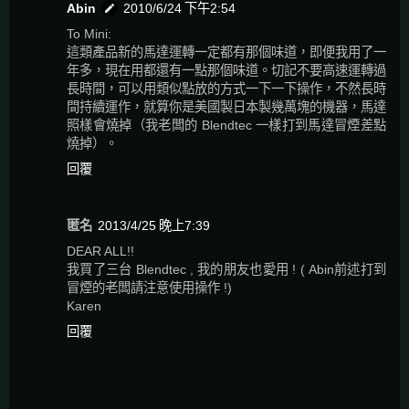
Abin
2010/6/24 下午2:54
To Mini:
這類產品新的馬達運轉一定都有那個味道，即便我用了一
年多，現在用都還有一點那個味道。切記不要高速運轉過
長時間，可以用類似點放的方式一下一下操作，不然長時
間持續運作，就算你是美國製日本製幾萬塊的機器，馬達
照樣會燒掉（我老闆的 Blendtec 一樣打到馬達冒煙差點
燒掉）。
回覆
匿名
2013/4/25 晚上7:39
DEAR ALL!!
我買了三台 Blendtec , 我的朋友也愛用 ! ( Abin前述打到
冒煙的老闆請注意使用操作 !)
Karen
回覆