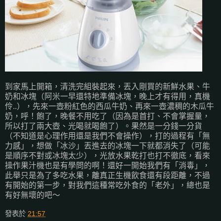
到家馬上開箱，清洗完組裝起來，丟入剛買的新鮮水果、牛
奶和冰塊（阿米一早還特地準備冰塊，晚上才有得用，真機
伶..），先來一壺粉紅色的西瓜牛奶、再來一壺濃稠的木瓜牛
奶，呼！飽了，晚餐不用吃了（因為是首打、不會掌握量，
所以打了兩大壺、光喝就喝飽了）。果然是一分錢一分貨
（不知道是心理作用還是我們不會操作），打的過程有「無
力感」，想做「冰沙」丟進去的冰塊一下就都消失了（可能
是順序不對或冰塊太少），光放水果乾打也打不徹底，看來
操作果汁機也是有學問的啊！還好一開始我們有「消毒」，
此舉只是為了多吃水果，離真正生機飲食還有段距離，不過
有開始的第一步，對我們這種常吃外食的「老外」，總也是
有好無壞的吧～
發表於
21:57