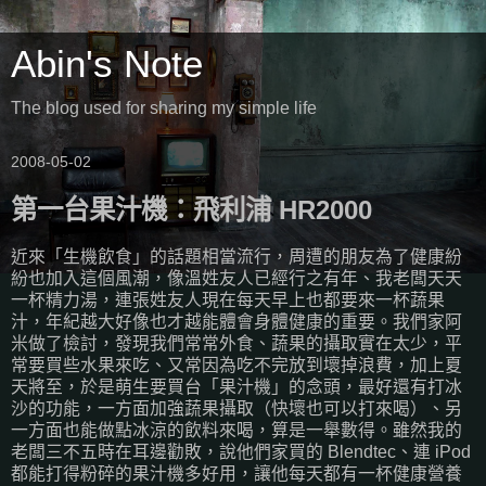
Abin's Note
The blog used for sharing my simple life
2008-05-02
第一台果汁機：飛利浦 HR2000
近來「生機飲食」的話題相當流行，周遭的朋友為了健康紛
紛也加入這個風潮，像溫姓友人已經行之有年、我老闆天天
一杯精力湯，連張姓友人現在每天早上也都要來一杯蔬果
汁，年紀越大好像也才越能體會身體健康的重要。我們家阿
米做了檢討，發現我們常常外食、蔬果的攝取實在太少，平
常要買些水果來吃、又常因為吃不完放到壞掉浪費，加上夏
天將至，於是萌生要買台「果汁機」的念頭，最好還有打冰
沙的功能，一方面加強蔬果攝取（快壞也可以打來喝）、另
一方面也能做點冰涼的飲料來喝，算是一舉數得。雖然我的
老闆三不五時在耳邊勸敗，說他們家買的 Blendtec、連 iPod
都能打得粉碎的果汁機多好用，讓他每天都有一杯健康營養