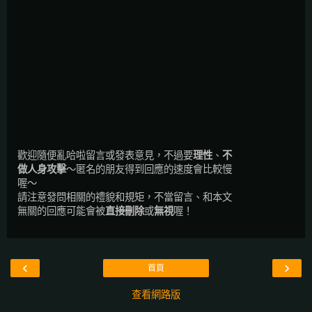
歡迎隨便亂哈啦留言或發表意見，不過要
理性
、
不
做人身攻擊
～匿名的朋友得到回應的速度會比較慢
喔～
請注意發問相關的禮貌和規矩，不當留言、和本文
無關的回應可能會被
直接刪除
或
無視
喔！
‹
›
首頁
查看網路版