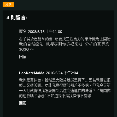
分享
4 則留言:
匿名
2008/5/15 上午11:00
看了吳永志醫師的書. 想要找三匹馬力的果汁機馬上開始
我的自然療法. 就搜尋到你這裡來啦. 分析的真專業.
3Q3Q ～
回覆
LeoKateMaMa
2010/6/24 下午2:04
我也是買這台，雖然是大陸貨我還是買了…因為覺得它很
輕…又很美觀…功能我覺得應該都差不多吧，但我今天第
一天打就覺得我怎麼聞到馬達高速運作的味道？？請問你
的也會嗎？@@" 不知道是不是我操作不當耶…
回覆