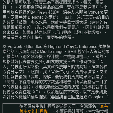
的精力湯可以喝（其實是為了攤提固定成本、每天一定要
打....），不過那台頂級產品的高價，實在不是我這個升斗小
民可以負擔得起的（後來才知道，溫姓友人那台 Vorwerk 更
貴，要價將近 Blendtec 的兩倍），加上，這玩意買來的目的
先只是「鼓勵」多吃水果，說離生機飲食還太遠（連好的有
機蔬果都買不起，超市水果攤我們先買買..），因此打算先買
台來玩玩，如果能持之以恆、玩出興趣（或打不動壞掉），
再看看要不要向上提昇、買更好的機種。
以 Vorwerk、Blendtec 等 High-end 產品為 Enterprise 規格標
準的話，我開始尋找 Middle-range、SMB 甚至個人等級的果
汁機產品（別名冰沙機、榨汁機、生機調理機....），當然，
規格越好代表需要更多小朋友的支援。依工作習慣做「深
入」的技術研究之後（其實就是搜尋各購物網站、拜讀各種
心得分享文），照例，我「官低位小」不負責做決策，交出
評估報告後讓「高層」瞭解，最後我們負責喝果汁就是了。
「高層」不愛看瑣碎的文字敘述和報告，所以要整理一目了
然的表格附圖片，才能協助做出正確的決定（這樣我就不用
負擔成敗責任啦..XD）。決策過程按下不表，以下是參與此
次評比的機種和簡單描述（要圖請自己點連結或 Google）：
德國原裝生機料理界的暗黑天王，台灣渾名「
真善
美多功能料理機
」，不管是果汁豆漿、生食熟食都