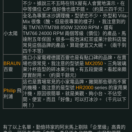
不少。據說三不五時在特X屋有人會實地演示，在
中等價位 C/P 值好像也還不錯。（約莫三四千元）
全名為專業冰沙調理機，型號也不少，外型和 Vita-
Mix 很像（醜、但是很專業的樣子），我注意到的
有 TM767/TM788 850W 32000 RPM，還有
小太陽
TM766 24000 RPM 兩個等級（價位）的產品，馬
達附五年保固，很多一般泡沫紅茶或果汁飲料店蠻
常見這個品牌的產品，算是便宜又大碗。（兩千到
四千不等）
進口小家電裡德國百靈也是有點口碑的品牌，在賣
BRAUN
場也很常見，我注意的型號是
MX2050
、三角玻璃
百靈
果汁杯造型的碎冰果汁機，有五段變速，看起來頗
厚實耐用。（約莫千餘元）
這也是賣場常見的小家電品牌，撇開那些華而不實
的機種，我注意的是型號
HR2000
series 的家用果
Philip
飛
汁機，原因很簡單，就是美觀、夠小台、不佔空
利浦
間、便宜，而且「好像」可以打冰沙。（千元以下
啊！）
有了以上名單，勤儉持家的阿米馬上剔除「企業級」高貴的