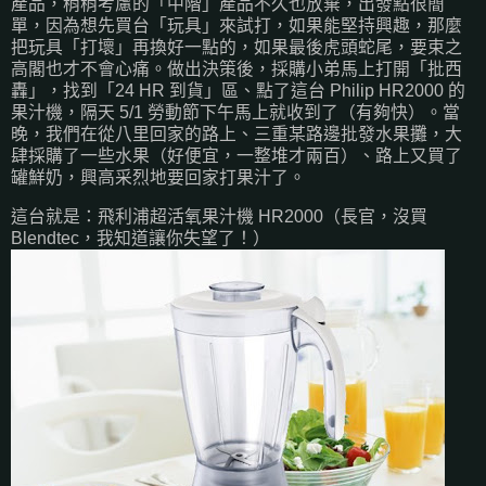
產品，稍稍考慮的「中階」產品不久也放棄，出發點很簡
單，因為想先買台「玩具」來試打，如果能堅持興趣，那麼
把玩具「打壞」再換好一點的，如果最後虎頭蛇尾，要束之
高閣也才不會心痛。做出決策後，採購小弟馬上打開「批西
轟」，找到「24 HR 到貨」區、點了這台 Philip HR2000 的
果汁機，隔天 5/1 勞動節下午馬上就收到了（有夠快）。當
晚，我們在從八里回家的路上、三重某路邊批發水果攤，大
肆採購了一些水果（好便宜，一整堆才兩百）、路上又買了
罐鮮奶，興高采烈地要回家打果汁了。
這台就是：飛利浦超活氧果汁機 HR2000（長官，沒買
Blendtec，我知道讓你失望了！）