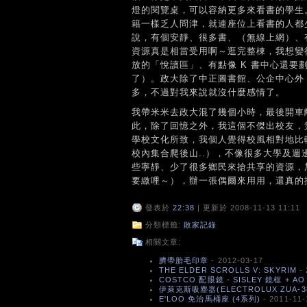
燈的閱覽桌，可以容納更多來看書的學生
籍一樣乏人問津，就連座位上看書的人都
說，有個安靜、很多書、（無線上網）、有
資源真是相當受用啊～逛完整棟，我想變
放的「悅讀區」、有點像 K 書中心還
了）。政大除了中正圖書館、公企中心外
多，不過對我來說就沒什麼感情了。
我帶米米去政大混了幾個小時，最後開車
此，除了回憶之外，我這個不傑出校友，
學校文化所致，我個人覺得校風相對地比
校內集合爬後山..），不像很多大學及
些寧靜、少了很多鄉民來搶共享的資源，
要繳哩～），辦一張偶爾來用用，還真的
發表於
22:38
| 更新於 2008-11-13 11:11
分類標籤:
敗家記錄
相關文章:
臍帶胎毛印章
- 2012-03-17
THE ELDER SCROLLS V: SKYRIM
- 
COSTCO 配眼鏡 - SISLEY 鏡框 + A
伊萊克斯吸塵器(ELECTROLUX ZUA-38
E'LOO 免治馬桶座 (4系列)
- 2011-11-