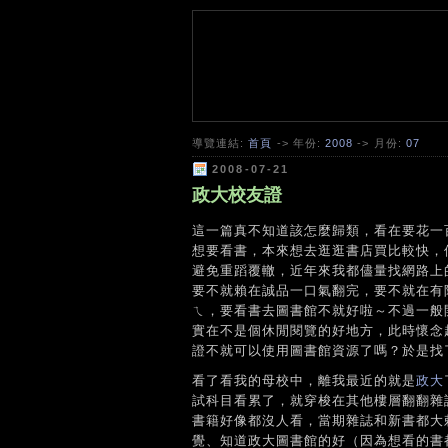
導覽連結:
首頁
-> 年份:
2008
-> 月份:
07
2008-07-21
政大校友證
這一篇真不知道該怎麼歸類，看在要花一百
想要看書，本來想去逛逛書店買比較快，
避免重蹈覆轍，近年來我都儘量找網路上
要不就賴在誠品一口氣翻完，要不就在有
ㄟ，要看書去圖書館不就好啦～不過一般
實在不是個休閒閱覽的好地方，此時懷念
證不就可以使用圖書館資源了嗎？於是找
看了看我的母校中，離我最近的就是
政大
試科目看累了，就穿梭在其他樓層翻翻雜
書籍好像都沒人看，當期雜誌和新書都大
覺、知道政大圖書館的好（因為想看的書