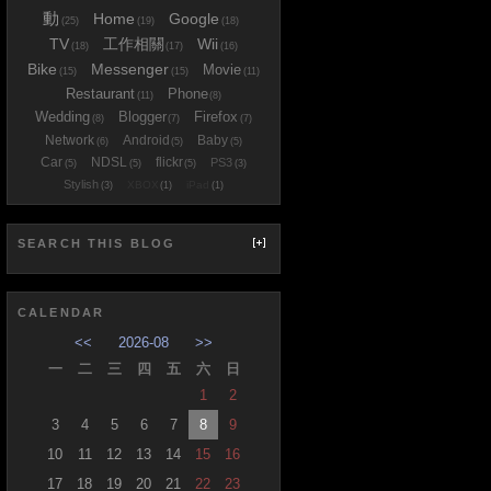
動
Home
Google
(25)
(19)
(18)
TV
工作相關
Wii
(18)
(17)
(16)
Bike
Messenger
Movie
(15)
(15)
(11)
Restaurant
Phone
(11)
(8)
Wedding
Blogger
Firefox
(8)
(7)
(7)
Network
Android
Baby
(6)
(5)
(5)
Car
NDSL
flickr
PS3
(5)
(5)
(5)
(3)
Stylish
XBOX
iPad
(3)
(1)
(1)
SEARCH THIS BLOG
CALENDAR
<<
2026-08
>>
一
二
三
四
五
六
日
1
2
3
4
5
6
7
8
9
10
11
12
13
14
15
16
17
18
19
20
21
22
23