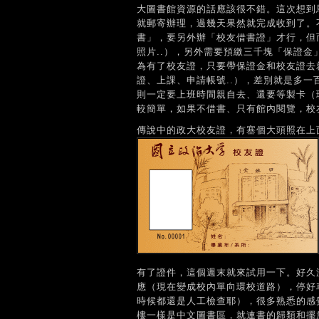
大圖書館資源的話應該很不錯。這次想到
就郵寄辦理，過幾天果然就完成收到了。
書」，要另外辦「校友借書證」才行，但
照片..），另外需要預繳三千塊「保證
為有了校友證，只要帶保證金和校友證去
證、上課、申請帳號..），差別就是多
則一定要上班時間親自去、還要等製卡（
較簡單，如果不借書、只有館內閱覽，校
傳說中的政大校友證，有塞個大頭照在上
有了證件，這個週末就來試用一下。好久
應（現在變成校內單向環校道路），停好
時候都還是人工檢查耶），很多熟悉的感
樓一樣是中文圖書區，就連書的歸類和擺