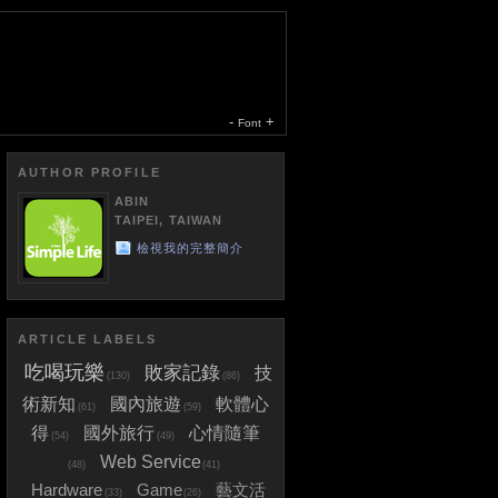
-
+
Font
AUTHOR PROFILE
ABIN
TAIPEI, TAIWAN
檢視我的完整簡介
ARTICLE LABELS
吃喝玩樂
敗家記錄
技
(130)
(86)
術新知
國內旅遊
軟體心
(61)
(59)
得
國外旅行
心情隨筆
(54)
(49)
Web Service
(48)
(41)
Hardware
Game
藝文活
(33)
(26)