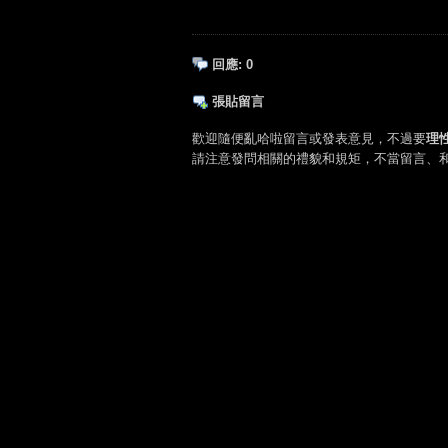
回應:
0
張貼留言
歡迎隨便亂哈啦留言或發表意見，不過要
理
請注意發問相關的禮貌和規矩，不當留言、