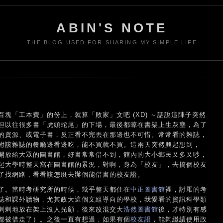
ABIN'S NOTE
THE BLOG USED FOR SHARING MY SIMPLE LIFE
塊「工本費」的份上，就算「敗家」文吧 (XD) ～話說這陣子突然
但以往很多書「虎頭蛇尾」的下場，最後都晾在書架上生灰塵，為了
的資源、或電子書，反正看不完丟在那邊也不可惜。常常看的雜誌，
附該雜誌的餐廳邊看邊吃，能不買就不買。這兩天突然興起想到，
開放給大眾的圖書館，好書常常借不到，館內的大小鄉民又多又吵，
起大學時整天窩在圖書館的景況，對啊，身為「校友」，去搞個校友
了找網路，看看該怎麼去辦個能借書的校友證。
了。當時考研究所的時候，幾乎整天都住在
中正圖書館
裡，討厭的考
誌和課外讀物，尤其政大這個文組導向的學校，我愛看的資訊科學類
剌剌地放在架上沒人光顧，後來改混交大
浩然圖書館
後，才特別有感
都被借走了）。之後一直有想過，如果有個
校友證
，能夠繼續使用政