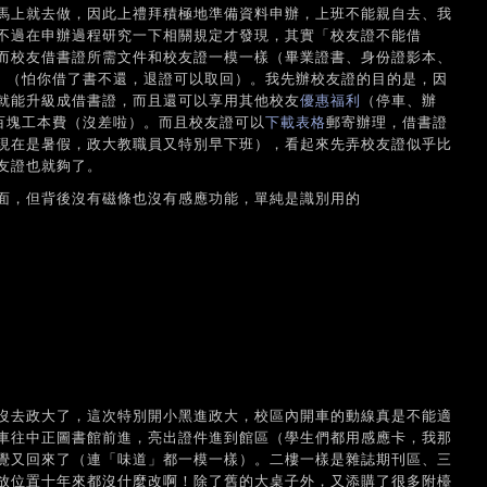
馬上就去做，因此上禮拜積極地準備資料申辦，上班不能親自去、我
不過在申辦過程研究一下相關規定才發現，其實「校友證不能借
而校友借書證所需文件和校友證一模一樣（畢業證書、身份證影本、
金」（怕你借了書不還，退證可以取回）。我先辦校友證的目的是，因
就能升級成借書證，而且還可以享用其他校友
優惠福利
（停車、辦
一百塊工本費（沒差啦）。而且校友證可以
下載表格
郵寄辦理，借書證
現在是暑假，政大教職員又特別早下班），看起來先弄校友證似乎比
友證也就夠了。
面，但背後沒有磁條也沒有感應功能，單純是識別用的
沒去政大了，這次特別開小黑進政大，校區內開車的動線真是不能適
車往中正圖書館前進，亮出證件進到館區（學生們都用感應卡，我那
覺又回來了（連「味道」都一模一樣）。二樓一樣是雜誌期刊區、三
放位置十年來都沒什麼改啊！除了舊的大桌子外，又添購了很多附檯