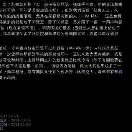
。逛了逛書架和期刊架，部份當期雜誌一樣隨手可得、新的資訊類書
少得可憐（可能是暑假加週末吧），但對我們這種「社會人士」來
冷氣的讀書環境，尤其在家容易怠惰的人（Like Me），這些免費
得最多的就是地下閱覽室，除了閱報區，另外隔了一個二十四小時開
要劃位（現在暑假不用），閱讀環境好很多（難怪沒人想在樓上佔位子
，我畢業後又多了社科院和商學院的專屬圖書室，設備和環境新很
離校，停車費有校友證還可以打對折（半小時十塊）～想想畢業至
第一次覺得有那種對學校的歸屬感耶～一直以來政大因為偏僻、或是
較官僚和封閉，上課時間之外的校園總是比較冷清（除了有團體要在
週邊即使平常還是很「熱鬧」。但也因為這樣，政大比其他學校多了一
加上簡單易辦、沒有期限又便宜的校友證（比照
交大
，每年都有
年費
挺不錯的。
2011-12-24
O 鏡片
- 2011-11-14
60)
- 2011-11-13
10