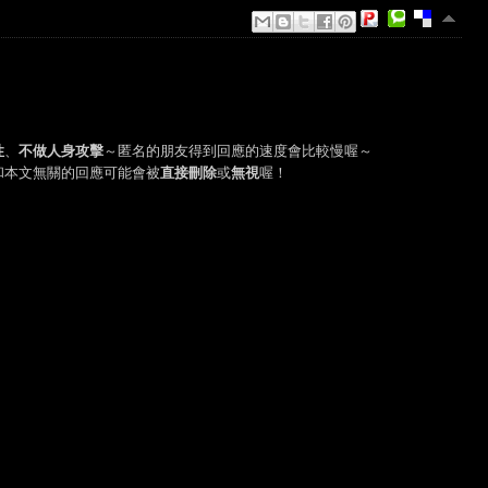
性
、
不做人身攻擊
～匿名的朋友得到回應的速度會比較慢喔～
和本文無關的回應可能會被
直接刪除
或
無視
喔！