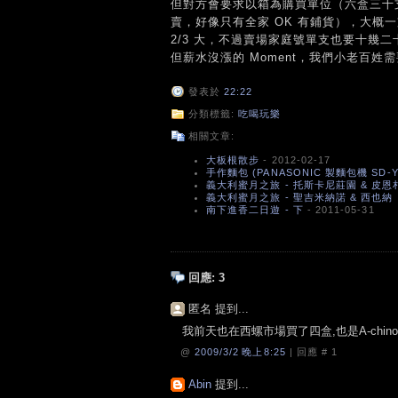
但對方會要求以箱為購買單位（六盒三十支
賣，好像只有全家 OK 有鋪貨），大概
2/3 大，不過賣場家庭號單支也要十幾
但薪水沒漲的 Moment，我們小老百姓
發表於
22:22
分類標籤:
吃喝玩樂
相關文章:
大板根散步
- 2012-02-17
手作麵包 (PANASONIC 製麵包機 SD-Y
義大利蜜月之旅 - 托斯卡尼莊園 & 皮恩札（P
義大利蜜月之旅 - 聖吉米納諾 & 西也納（SAN
南下進香二日遊 - 下
- 2011-05-31
回應:
3
匿名 提到...
我前天也在西螺市場買了四盒,也是A-chi
@
2009/3/2 晚上8:25
| 回應 #
1
Abin
提到...