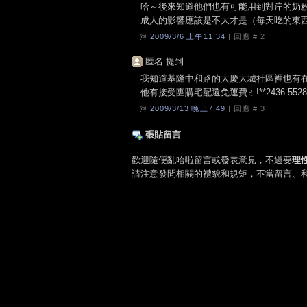
哈～後來知道他們也有可能用到對岸的奶
成人的影響應該是不大才是（每天吃的東
@
2009/3/6 上午11:34
| 回應 #
2
匿名 提到...
我知道基隆中和路的大慶大城社區裡也有在賣
他有接受團購宅配還免運費ㄛ!**2436-55
@
2009/3/13 晚上7:49
| 回應 #
3
張貼留言
歡迎隨便亂哈啦留言或發表意見，不過要
理
請注意發問相關的禮貌和規矩，不當留言、