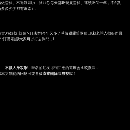
粉做雪糕。不過沒差啦，除非你每天都吃幾隻雪糕、連續吃個一年，不然對
西多多少少都有毒素）。
,很好找,就在7-11店旁!今年又多了草莓跟甜筒兩種口味!老闆人很好而且
28**訂購電話!大家可以打去詢問ㄛ!
性
、
不做人身攻擊
～匿名的朋友得到回應的速度會比較慢喔～
和本文無關的回應可能會被
直接刪除
或
無視
喔！