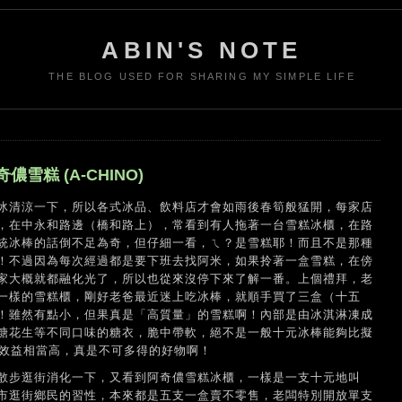
ABIN'S NOTE
THE BLOG USED FOR SHARING MY SIMPLE LIFE
雪糕 (A-CHINO)
冰清涼一下，所以各式冰品、飲料店才會如雨後春筍般猛開，每家店
，在中永和路邊（橋和路上），常看到有人拖著一台雪糕冰櫃，在路
統冰棒的話倒不足為奇，但仔細一看，ㄟ？是雪糕耶！而且不是那種
！不過因為每次經過都是要下班去找阿米，如果拎著一盒雪糕，在傍
家大概就都融化光了，所以也從來沒停下來了解一番。上個禮拜，老
一樣的雪糕櫃，剛好老爸最近迷上吃冰棒，就順手買了三盒（十五
！雖然有點小，但果真是「高質量」的雪糕啊！內部是由冰淇淋凍成
糖花生等不同口味的糖衣，脆中帶軟，絕不是一般十元冰棒能夠比擬
和效益相當高，真是不可多得的好物啊！
散步逛街消化一下，又看到阿奇儂雪糕冰櫃，一樣是一支十元地叫
市逛街鄉民的習性，本來都是五支一盒賣不零售，老闆特別開放單支