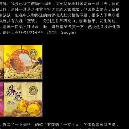
嘗鮮。我是已經了解箇中滋味，這次就拉著阿米要買一些回去，買前
口碑，這陣子透過這種零售管道賣給大家體驗，但因為太便宜，反倒
趣缺缺，但在中永和路邊的銷貨模式狀況相當不錯，很多人下班順道
糕總共有六種「型號」，分別是香草巧克力、咖啡核果、花生脆粒、
那就一口氣六種通殺...嗯...每種型號各買一支，然後趁還沒融化前
網路上有很多吃後心得，請自行 Google）
，搜尋了一下價格，的確也有能夠「一支十元」的供貨賣家或團購，