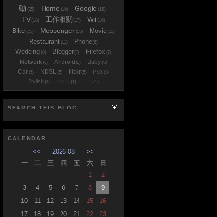
動
Home
Google
(25)
(19)
(18)
TV
工作相關
Wii
(18)
(17)
(16)
Bike
Messenger
Movie
(15)
(15)
(11)
Restaurant
Phone
(11)
(8)
Wedding
Blogger
Firefox
(8)
(7)
(7)
Network
Android
Baby
(6)
(5)
(5)
Car
NDSL
flickr
PS3
(5)
(5)
(5)
(3)
Stylish
XBOX
iPad
(3)
(1)
(1)
SEARCH THIS BLOG
CALENDAR
<<
2026-08
>>
一
二
三
四
五
六
日
1
2
3
4
5
6
7
8
9
10
11
12
13
14
15
16
17
18
19
20
21
22
23