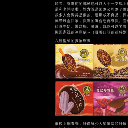
銷售、讓逛街的鄉民也可以人手一支馬上
還和老闆哈啦，對方說是因為公司為了做
很多人會覺得是假的、過期或不良品，興
就帶幾盒回家，買過的還會想再來買。雪
紅豆牛奶、覆盆梅、蕃薯，既然可以零買，
搬回家裡的冰庫放～（蕃薯口味的很特別，
六種型號的實物縮圖
事後上網查詢，好像鮮少人知道這類好康