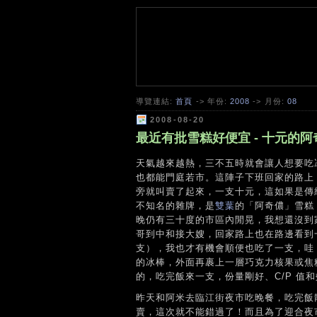
導覽連結:
首頁
-> 年份:
2008
-> 月份:
08
2008-08-20
最近有批雪糕好便宜 - 十元的阿奇儂
天氣越來越熱，三不五時就會讓人想要吃
也都能門庭若市。這陣子下班回家的路上
旁就叫賣了起來，一支十元，這如果是傳
不知名的雜牌，是
雙葉
的「阿奇儂」雪糕
晚仍有三十度的市區內閒晃，我想還沒到
哥到中和接大嫂，回家路上也在路邊看到
支），我也才有機會順便也吃了一支，哇
的冰棒，外面再裹上一層巧克力核果或焦
的，吃完飯來一支，份量剛好、C/P 值
昨天和阿米去臨江街夜市吃晚餐，吃完飯
賣，這次就不能錯過了！而且為了迎合夜