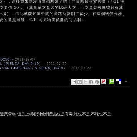
），這樣買來塞冷凍庫都塞爆了吧！而實際超商零售價（7-11 沒
一支要價 30 元（其實單支盒裝的比較大支，五支盒裝家庭號只有其
二十塊），由此就能知道中間的通路商剝削了多少。在這個物價高漲、
需要的還是這種，C/P 高又物美價廉的商品啊～
D250)
- 2011-12-07
IENZA, DAY 9-10）
- 2011-07-29
 GIMIGNANO & SIENA, DAY 9）
- 2011-07-23
no雙葉雪糕.但是上網看到他們產品也是有毒,吃也不是,不吃也不是.