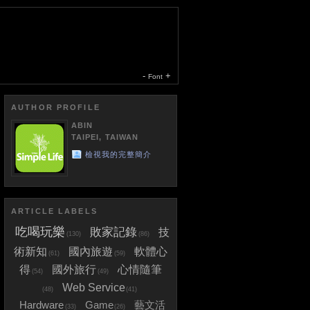
-
+
Font
AUTHOR PROFILE
ABIN
TAIPEI, TAIWAN
檢視我的完整簡介
ARTICLE LABELS
吃喝玩樂
敗家記錄
技
(130)
(86)
術新知
國內旅遊
軟體心
(61)
(59)
得
國外旅行
心情隨筆
(54)
(49)
Web Service
(48)
(41)
Hardware
Game
藝文活
(33)
(26)