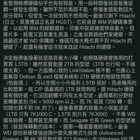
後發現綠標硬碟似乎也有些瑕疵，用一段時間後就容易像這
顆一樣發生壞軌，雖然不至於再起不能、修復後還能救回大
部分資料，但發生一次就怕到不想用啦～最後只剩下 Hitachi
(日立，其實應該正名是 HGST)，它前身是 IBM 的硬碟事業
處，以前用 IBM 的經驗還好，印象中就是速度快容量大，但
碟片多、耗電又容易產生高溫，之後沒買過他們家硬碟，不
過最近才被 WD 併購掉，幾個月後大概也買不到 Hitachi 的
硬碟了，趁還有機會這次就來改試 Hitachi 的硬碟。
決定廠牌後接著就是挑容量大小囉，給網路硬碟替換用的打
算買 1.5TB，雖然其實能選 2TB 的型號（3TB 也行啦，不過
還太貴），但一方面擔心我的 LinkStation 推不動、也擔心上
面舊版 Debian 及 ext3 檔案系統和 2TB 硬碟的相容性問題
（怕麻煩..），所以空間小小升級到 1.5TB 就好。而桌機用的
比較簡單，挑 C/P 值最高的 1TB 就很夠啦，選 Hitachi 硬碟
還有個好處，它沒因韌體不同有太多型號，最簡單的分野就
是轉數差別 (5K = 5000 rpm 以上，而 7K 就是 7200 轉，但
坊間也買不到 5K 的了)，最後看需要的容量大小就能決定
（1TB 只有 7K1000.C，1.5TB 則只有 7K3000），不像 WD
還有綠標、藍標甚至黑標，而 Seagate 也有 Green 的型號差
別（就是降轉數的版本），選那一種還要幾經掙扎。最後
WD 部份新硬碟強迫搞什麼先進格式化技術 (Advanced
Format，用 4K 磁區取代原 512 Bytes)，在 Windows XP 環