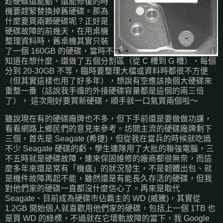
趁硬碟還能動、還能修復的時
機要趕緊替換掉舊硬碟。那為
什麼要買兩顆硬碟呢？正好是
硬碟故障的前幾天，在用桌機
整理資料時，舊桌機其實只裝
了一個 160GB 的硬碟，當時不
知道在想什麼、還做了五個分割區（從 C 槽到 G 槽）、每個
分到 20-30GB 不等，臨時要整理大檔或資料時都很不方便
（但其實這樣也用了好多年），想說有空應該換個大硬碟來
重整一番（話說我手邊的外接硬碟容量都是這個的兩三倍
了）， 這次剛好要買新硬碟，順手就一口氣買兩個啦～
雖說現在有的硬碟廠牌也不多，但下手前還是要做做功課，
看看網路上鄉民們的意見來參考。坊間主流的硬碟廠牌剩下
三個，首先是 Seagate (希捷)，但從我在當兵的時候就吃過
不少 Seagate 硬碟的虧，學生連隊用了大批的聯強電腦，三
不五時就是硬碟故障，連來保固維修的廠商都很無奈，而這
麼多年來還是常有「機瘟」的狀況發生，不是韌體出包、就
是機件故障再起不能，雖然還是有能長久存活的硬碟，但我
對他們家的硬碟一直都沒什麼信心了。再來是取代
Seagate、目前成為硬碟市佔霸主的 WD (威騰)，其實從
1.2GB 開始個人就喜歡用他們家的硬碟，包括上一個 1TB 也
是買 WD 的綠標，不過就在它壞軌故障的當下，我 Google