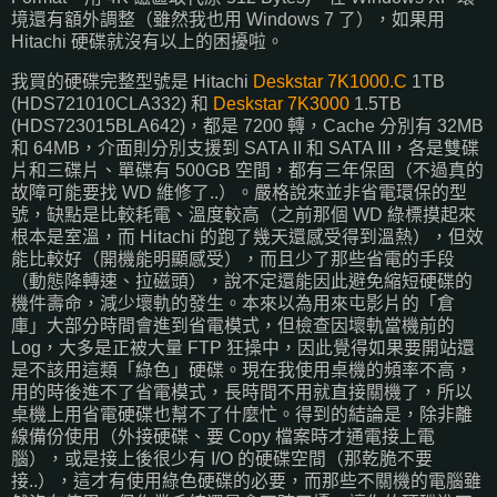
境還有額外調整（雖然我也用 Windows 7 了），如果用
Hitachi 硬碟就沒有以上的困擾啦。
我買的硬碟完整型號是 Hitachi
Deskstar 7K1000.C
1TB
(HDS721010CLA332) 和
Deskstar 7K3000
1.5TB
(HDS723015BLA642)，都是 7200 轉，Cache 分別有 32MB
和 64MB，介面則分別支援到 SATA II 和 SATA III，各是雙碟
片和三碟片、單碟有 500GB 空間，都有三年保固（不過真的
故障可能要找 WD 維修了..）。嚴格說來並非省電環保的型
號，缺點是比較耗電、溫度較高（之前那個 WD 綠標摸起來
根本是室溫，而 Hitachi 的跑了幾天還感受得到溫熱），但效
能比較好（開機能明顯感受），而且少了那些省電的手段
（動態降轉速、拉磁頭），說不定還能因此避免縮短硬碟的
機件壽命，減少壞軌的發生。本來以為用來屯影片的「倉
庫」大部分時間會進到省電模式，但檢查因壞軌當機前的
Log，大多是正被大量 FTP 狂操中，因此覺得如果要開站還
是不該用這類「綠色」硬碟。現在我使用桌機的頻率不高，
用的時後進不了省電模式，長時間不用就直接關機了，所以
桌機上用省電硬碟也幫不了什麼忙。得到的結論是，除非離
線備份使用（外接硬碟、要 Copy 檔案時才通電接上電
腦），或是接上後很少有 I/O 的硬碟空間（那乾脆不要
接..），這才有使用綠色硬碟的必要，而那些不關機的電腦雖