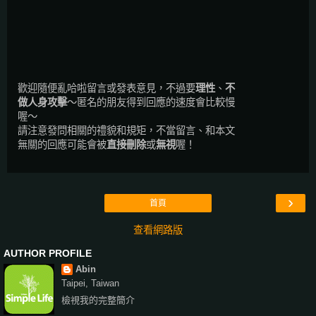
歡迎隨便亂哈啦留言或發表意見，不過要
理性
、
不
做人身攻擊
～匿名的朋友得到回應的速度會比較慢
喔～
請注意發問相關的禮貌和規矩，不當留言、和本文
無關的回應可能會被
直接刪除
或
無視
喔！
›
首頁
查看網路版
AUTHOR PROFILE
Abin
Taipei, Taiwan
檢視我的完整簡介