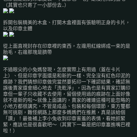
（其實也只寄了一小部份去..）
拆開包裝精美的木盒、打開木盒裡面有張驗明正身的卡片，
以及印章主體
從上面直視封存在印章裡的東西，左邊用紅線綁成一束的是
胎毛，右邊那塊是臍帶
不過眼尖的小兔媽發現，怎麼實際上有用過（蓋在卡片
上）、但是印章字面還是和新的一樣、完全沒有紅色印泥的
痕跡？我們猜想印章做完當然要拓印一下確認結果，確認無
誤後賣家還會細心地去「洗乾淨」，因為也是有買家訂購印
章但一輩子只收藏不去使用，留個使用過的痕跡在上面好像
就不是新的啦～就像上面講的，賣家的確連這種可能忽略的
小地方都很講究，不管是成品、包裝和每個環節，東方璽都
無可挑剔，難怪網路上那麼多媽媽們在推薦，真是該給個
「讚」！最後補上李小兔收到印章害羞的表情，看她抓緊
緊，應該也是很喜歡吧～（其實下一幕是把印章塞進嘴巴裡
啦！）