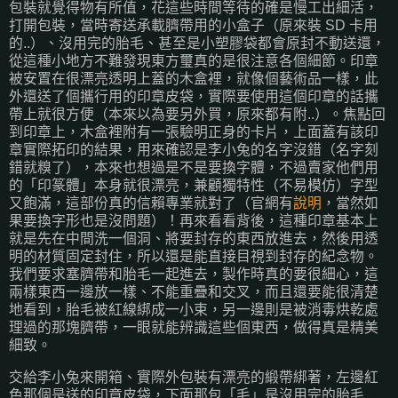
包裝就覺得物有所值，花這些時間等待的確是慢工出細活，
打開包裝，當時寄送承載臍帶用的小盒子（原來裝 SD 卡用
的..）、沒用完的胎毛、甚至是小塑膠袋都會原封不動送還，
從這種小地方不難發現東方璽真的是很注意各個細節。印章
被安置在很漂亮透明上蓋的木盒裡，就像個藝術品一樣，此
外還送了個攜行用的印章皮袋，實際要使用這個印章的話攜
帶上就很方便（本來以為要另外買，原來都有附..）。焦點回
到印章上，木盒裡附有一張驗明正身的卡片，上面蓋有該印
章實際拓印的結果，用來確認是李小兔的名字沒錯（名字刻
錯就糗了），本來也想過是不是要換字體，不過賣家他們用
的「印篆體」本身就很漂亮，兼顧獨特性（不易模仿）字型
又飽滿，這部份真的信賴專業就對了（官網有
說明
，當然如
果要換字形也是沒問題）！再來看看背後，這種印章基本上
就是先在中間洗一個洞、將要封存的東西放進去，然後用透
明的材質固定封住，所以還是能直接目視到封存的紀念物。
我們要求塞臍帶和胎毛一起進去，製作時真的要很細心，這
兩樣東西一邊放一樣、不能重疊和交叉，而且還要能很清楚
地看到，胎毛被紅線綁成一小束，另一邊則是被消毒烘乾處
理過的那塊臍帶，一眼就能辨識這些個東西，做得真是精美
細致。
交給李小兔來開箱、實際外包裝有漂亮的緞帶綁著，左邊紅
色那個是送的印章皮袋，下面那包「毛」是沒用完的胎毛