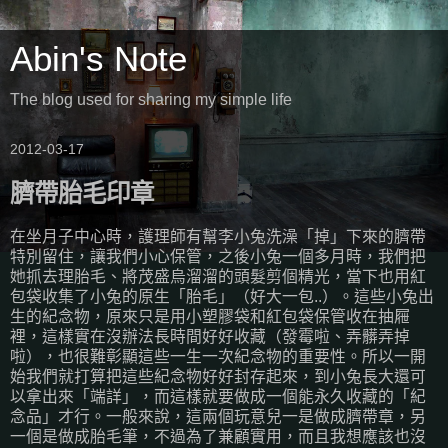
Abin's Note
The blog used for sharing my simple life
2012-03-17
臍帶胎毛印章
在坐月子中心時，護理師有幫李小兔洗澡「掉」下來的臍帶
特別留住，讓我們小心保管，之後小兔一個多月時，我們把
她抓去理胎毛、將茂盛烏溜溜的頭髮剪個精光，當下也用紅
包袋收集了小兔的原生「胎毛」（好大一包..）。這些小兔出
生的紀念物，原來只是用小塑膠袋和紅包袋保管收在抽屜
裡，這樣實在沒辦法長時間好好收藏（發霉啦、弄髒弄掉
啦），也很難彰顯這些一生一次紀念物的重要性。所以一開
始我們就打算把這些紀念物好好封存起來，到小兔長大還可
以拿出來「端詳」，而這樣就要做成一個能永久收藏的「紀
念品」才行。一般來說，這兩個玩意兒一是做成臍帶章，另
一個是做成胎毛筆，不過為了兼顧實用，而且我想應該也沒