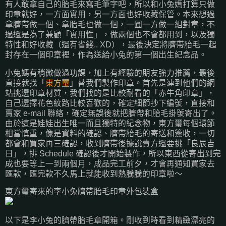
有人敢拿自己的胎毛來寫毛筆字吧，所以和小兔媽打算只做
印章就好，一方面實用，另一方面也好收藏保管。本來想過
拿臍帶做一個、拿胎毛也做一個，一圓一方做一組對章，不
過還是為了兼顧「實用性」，做兩個也不會都用到，以及獨
特性和好收藏（還有省錢.. XD），最後決定將臍帶胎毛一起
封存在一個印章裡，作為送給小兔的第一個出生紀念品。
小兔媽有稍微做過功課，加上有經驗的朋友強力推薦，最後
直接就找「
東方璽
」替我們製作印章。首先是連到他們的網
站挑選印章材質，我們找的是比較耐看的「赤牛角印章」，
自己選擇花色紋路比較喜歡的，確定細節抄下編號，直接和
賣家 e-mail 聯絡，確定無誤後就把臍帶和胎毛掛號寄出了。
由於這是娃娃出生唯一而且獨特的紀念物，東方璽每個環節
相當慎重，像是資料的確認、臍帶胎毛的寄送和簽收，一切
都會和買家再三確認，收到臍帶後據說賣方還要挑「良辰吉
日」，排 Schedule 確認後才開始製作，所以東西從寄出到完
成也要等上一到兩個月，成品完工前夕，才會再通知買家去
匯款，匯完款不久馬上就能收到熱騰騰的印章啦～
東方璽寄來的李小兔臍帶胎毛印章外包裝盒
以下是李小兔的臍帶胎毛章開箱。剛收到時看到精緻漂亮的