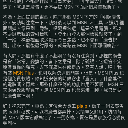
些「標籤」不都是什麼「日盛證券」「非常算命」.. etc，說
穿了，就還是廣告，更不要提 MSN 下面那個廣告視窗了。
不過，上面提到的東西，除了那個 MSN 下方的「明顯廣告」
外，安裝時注意一下，裝好後可以到 MSN -> 工具 -> 選項 裡
面關掉。像是到「隱私」標籤裡勾選「這是公用電腦，所以
不要顯示我的索引標籤」，登出再登入那個標籤就沒了，到
「一般」標籤裡面取消顯示今日焦點，也不會有「廣告視
窗」出來，最後最討厭的，就是黏在 MSN 下面那個廣告。
有人問，那個有什麼了不起啊？有沒有注意到，那裡的廣告
是會「常常」變換的，言下之意是，除了礙眼，它還會不定
期浪費你的頻寬，去下載廣告在那邊放。又有人說：哼！我
有裝
MSN Plus
，也可以解決這個問題，但是，MSN Plus 也
是個免費軟體，你知道安裝的時候它也「置入」了什麼進你
的電腦嗎？再說，那些什麼花俏的功能也用不著啊，MSN 三
天兩頭改版就算了，連 MSN Plus 也會來湊一腳，我只是要
把廣告拿掉啊！
好！抱怨完了，重點：有位台大資工
piaip
，做了一個去廣告
的 patch 程式，可以將廣告都弄掉，又簡單又好用，坊間有
的 MSN 版本它都搞定了，一勞永逸，實在是居家旅行必備良
藥啊～