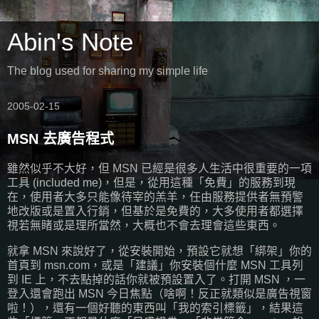
Abin's Note
The blog used for sharing my simple life
2005-02-15
MSN 去廣告程式
雖然似乎不大好，但 MSN 已經是很多人生活中很重要的一項
工具 (included me)，但是，從用這種「免費」的服務到現
在，使用者大多只能像待宰的羔羊，任由服務提供者無預警
地改版或是置入行銷，但基於是免費的，大多使用者都選擇
視若無睹或是理所當然，大概也不會去理會這些東西。
就拿 MSN 來說好了，從安裝開始，預設它就想「綁架」你的
首頁到 msn.com，或是「建議」你安裝個什麼 MSN 工具列
到 IE 上，不去點掉的話你就被預設置入了。打開 MSN ，一
登入還會跑出 MSN 今日焦點（啥啊！反正就類似是廣告視窗
啦！），還有一個好聽的東西叫「我的索引標籤」，結果這