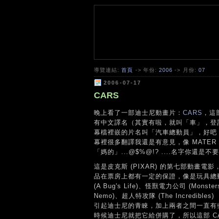
導覽連結:
首頁
-> 年份:
2006
-> 月份:
07
2006-07-17
CARS
晚上看了一部迪士尼動畫片：
CARS
，這
有中文譯名（其實有啦，就叫「車」，登
幕檔裡嵌的片名叫「汽車總動員」，好吧
幕裡很多翻譯我還是有意見，像 MATE
「媽的」...@$%@!? ....名字你還是
這是皮克斯 (PIXAR) 的第七部動畫
品在票房上都有一定的保證，像是玩具總動員 (
(A Bug's Life)、怪獸電力公司 (Monster
Nemo)、超人特攻隊 (The Incredib
引起迪士尼的青睞，加上兩者之間一直有
時候迪士尼就把它給併購了，所以這部 C