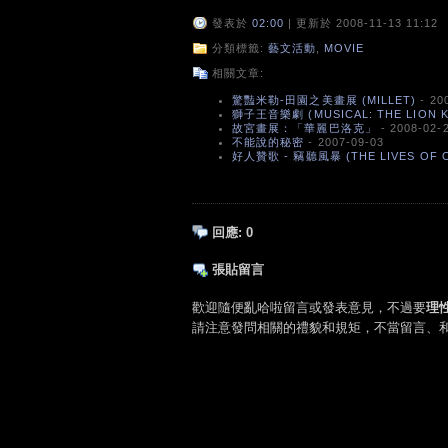
發表於
02:00
| 更新於 2008-11-13 11:12
分類標籤:
藝文活動
,
MOVIE
相關文章:
驚豔米勒-田園之美畫展 (MILLET)
- 20
獅子王音樂劇 (MUSICAL: THE LION K
故宮畫展：「華麗巴洛克」
- 2008-02-
不能說的秘密
- 2007-09-03
好人贊歌 - 竊聽風暴 (THE LIVES OF 
回應:
0
張貼留言
歡迎隨便亂哈啦留言或發表意見，不過要
理
請注意發問相關的禮貌和規矩，不當留言、