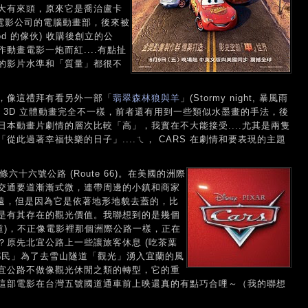
大有來頭，原來它是喬治盧卡
個) 的電影公司的電腦動畫部，後來被
iPod 的傢伙) 收購後創立的公
動畫電影一炮而紅....有點扯
的影片水準和「質量」都很不
，像這禮拜有看另外一部「
翡翠森林狼與羊
」(Stormy night, 暴風雨
的 3D 立體動畫完全不一樣，前者還有用到一些類似水墨畫的手法，後
本動畫片劇情的層次比較「高」，我實在不大能接受....尤其是兩隻
此過著幸福快樂的日子」....ㄟ， CARS 在劇情和要表現的主題
六十六號公路 (Route 66)。在美國的洲際
交通要道漸漸式微，連帶周邊的小鎮和商家
較遠，但是因為它是依著地形地貌去蓋的，比
是有其存在的觀光價值。我聯想到的是幾個
道)，不正像電影裡那個洲際公路一樣，正在
？原先北宜公路上一些讓旅客休息 (吃茶葉
「鄉民」為了去雪山隧道「觀光」湧入宜蘭的風
宜公路不做像觀光休閒之類的轉型，它的重
落囉！這部電影在台灣五號國道通車前上映還真的有點巧合哩～（我的聯想