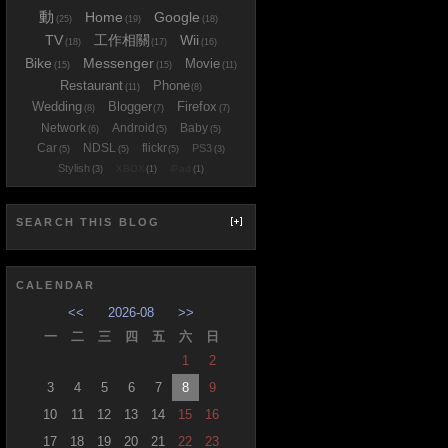
動
Home
Google
(25)
(19)
(18)
TV
工作相關
Wii
(18)
(17)
(16)
Bike
Messenger
Movie
(15)
(15)
(11)
Restaurant
Phone
(11)
(8)
Wedding
Blogger
Firefox
(8)
(7)
(7)
Network
Android
Baby
(6)
(5)
(5)
Car
NDSL
flickr
PS3
(5)
(5)
(5)
(3)
Stylish
XBOX
iPad
(3)
(1)
(1)
SEARCH THIS BLOG
CALENDAR
<<
2026-08
>>
一
二
三
四
五
六
日
1
2
3
4
5
6
7
8
9
10
11
12
13
14
15
16
17
18
19
20
21
22
23