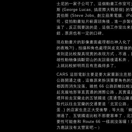
士尼的一家子公司了。這個動畫工作室可
斯 (George Lucas, 搞星際大戰那
賈伯斯 (Steve Jobs, 創立蘋果電腦、
司，從拍動畫短片嶄露頭角後，進一步製作
遠了，反正我要說的是，這個工作室出來
錯，票房也有一定的口碑。
現在動畫片的影像畫面處理都出神入化了
的夜晚?!)，拍攝和角色處理與皮克斯做
者則是比較擬真現實的表現方式，不過，日
雄性動物像搞斷背山的友誼最後還私奔，「從
上就比較鮮明而且有意義得多了。
CARS 這部電影主要是要大家重新注意那條
公路開通之後，這條原來扮演重要角色的
都因而消失沒落。雖然 66 公路距離比
起克服地形筆直貫通的洲際公路，其實還
禮拜前去宜蘭走的五號國道 (貫通雪山隧
取代以往去宜蘭的交通要道「北宜公路」
蛋..) 的店家生意正大受衝擊，等大批
潮過了、五號國道比較不那麼塞車了，北
要性可能會和 Route 66 一樣就沒
力應該沒有太豐富吧～）