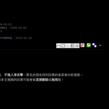
08-09-03
ING)
- 2008-08-04
23
OTHERS)
- 2007-02-28
性
、
不做人身攻擊
～匿名的朋友得到回應的速度會比較慢喔～
和本文無關的回應可能會被
直接刪除
或
無視
喔！