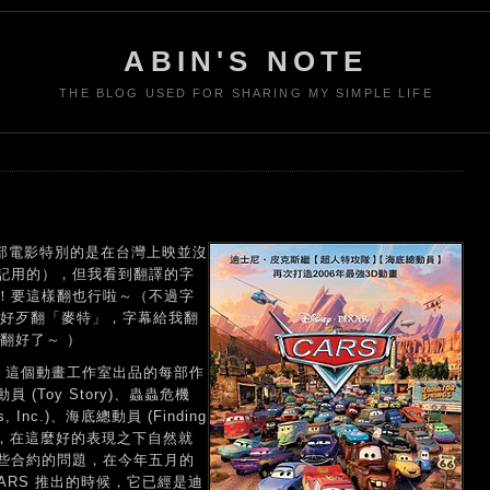
ABIN'S NOTE
THE BLOG USED FOR SHARING MY SIMPLE LIFE
部電影特別的是在台灣上映並沒
記用的），但我看到翻譯的字
！要這樣翻也行啦～（不過字
R 好歹翻「麥特」，字幕給我翻
不要翻好了～ ）
電影，這個動畫工作室出品的每部作
Toy Story)、蟲蟲危機
s, Inc.)、海底總動員 (Finding
les) ，在這麼好的表現之下自然就
些合約的問題，在今年五月的
ARS 推出的時候，它已經是迪