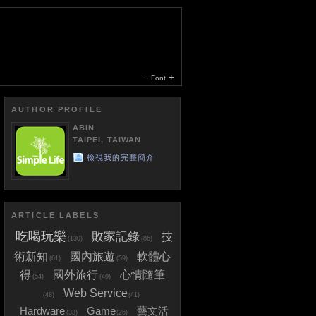
-
+
Font
AUTHOR PROFILE
ABIN
TAIPEI, TAIWAN
檢視我的完整簡介
ARTICLE LABELS
吃喝玩樂
敗家記錄
技
(130)
(86)
術新知
國內旅遊
軟體心
(61)
(59)
得
國外旅行
心情隨筆
(54)
(49)
Web Service
(48)
(41)
Hardware
Game
藝文活
(33)
(26)