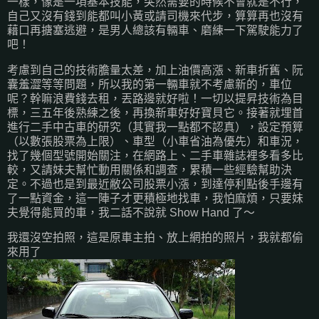
一樣，像是一項基本技能，突然需要的時候不會就是不行，
自己又沒有錢到能都叫小黃或請司機來代步，算算再也沒有
藉口再搪塞逃避，是男人總該有輛車、磨練一下駕駛能力了
吧！
考慮到自己的技術膽量太差，加上油價高漲、新車折舊、阮
囊羞澀等等問題，所以我的第一輛車就不考慮新的，車位
呢？幹嘛浪費錢去租，丟路邊就好啦！一切以提昇技術為目
標，三五年後熟練之後，再換新車好好寶貝它。接著就埋首
進行二手中古車的研究（其實我一點都不認真），設定預算
（以數張股票為上限）、車型（小車省油為優先）和車況，
找了幾個型號開始關注，在網路上、二手車雜誌裡多看多比
較，又請妹夫幫忙動用關係和調查，累積一些經驗幫助決
定。不過也是到最近敝公司股票小漲，到達停利點後手邊有
了一點資金，這一陣子才更積極地找車，我怕麻煩，只要妹
夫覺得能買的車，我二話不說就 Show Hand 了～
我還沒空拍照，這是原車主拍、放上網拍的照片，我就都偷
來用了