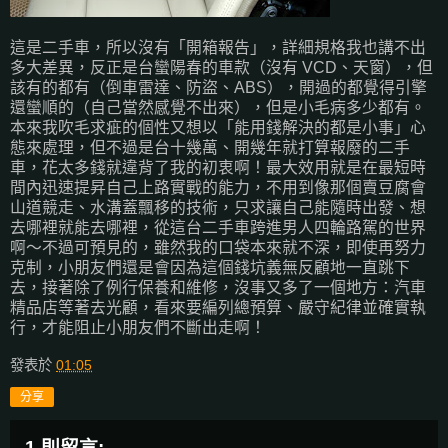
這是二手車，所以沒有「開箱報告」，詳細規格我也講不出
多大差異，反正是台蠻陽春的車款（沒有 VCD、天窗），但
該有的都有（倒車雷達、防盜、ABS），開過的都覺得引擎
還蠻順的（自己當然感覺不出來），但是小毛病多少都有。
本來我吹毛求疵的個性又想以「能用錢解決的都是小事」心
態來處理，但不過是台十幾萬、開幾年就打算報廢的二手
車，花太多錢就違背了我的初衷啊！最大效用就是在最短時
間內迅速提昇自己上路實戰的能力，不用到像那個賣豆腐會
山道競走、水溝蓋飄移的技術，只求讓自己能隨時出發、想
去哪裡就能去哪裡，從這台二手車跨進男人四輪路駕的世界
啊～不過可預見的，雖然我的口袋本來就不深，即使再努力
克制，小朋友們還是會因為這個錢坑義無反顧地一直跳下
去，接著除了例行保養和維修，沒事又多了一個地方：汽車
精品店等著去光顧，看來要編列總預算、嚴守紀律並確實執
行，才能阻止小朋友們不斷出走啊！
發表於
01:05
分享
1 則留言: