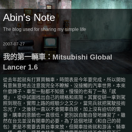
Abin's Note
The blog used for sharing my simple life
2007-07-27
我的第一輛車：Mitsubishi Global
Lancer 1.6
從去年起就有打算買輛車，時間表是今年要完成，所以開始
有意無意地去注意我完全不瞭解、沒接觸的汽車世界，本來
什麼牌子、車型一點都不知道，慢慢的也有了一點「感
覺」，從中試圖找出自己的規格和底限。其實從研一拿到駕
照到現在，實際上路的經驗少之又少，當完兵就把駕駛技術
忘光了，之後就一直以不會開車自居，加上沒有迫切的需
要，購車的意願也一直很低，更別說自動自發地練習了。雖
然在台北並沒有開車的必要，為了這個地球（和自己的荷
包）更是不需要去買台車來放，但開車技術就和游泳、騎車