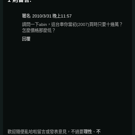
匿名
2010/3/31 晚上11:57
請問一下abin，這台車你當初(2007)買時只要十幾萬？
怎麼價格那麼低？
回覆
歡迎隨便亂哈啦留言或發表意見，不過要
理性
、
不