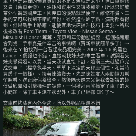
車，但是這樣的預算買到的不是太舊就是太小，進口車維修
又貴（舊車更慘），油耗和實用性又讓我卻步，所以只好放
棄外型轉戰國產車。國產車的優點就是便宜，維修不貴、二
手的又可以找到不錯的年份，雖然造型遜了點、滿街都看得
到，但是新手上路嘛，能便宜地快速提升技巧卡重要～所以
後來改看 Ford Tierra、Toyota Vios、Nissan Sentra、
Mitsubishi Lancer 等等，預算和年份動態調整，這個過程體
會到找二手車真是件辛苦的事情啊（買新車就簡單多了）～
後來在 Y 拍找到一台看起來品相完美、2003 年 1.6 的黑色
Lancer，價錢也不錯，直接就找妹夫約車主看車，試開看完
妹夫覺得還可以買，當天我就直接下訂，過兩三天就過戶完
成交車了（標準龜半天、草草下決定的天秤座個性，和當時
買房子一個樣）。接著連續幾天，先是陳姓友人兩肋插刀幫
忙照看、送正廠保養檢查，然後隔天妹夫又帶我去認識的師
傅做底盤和引擎機件的調整，一個禮拜內就搞定了車子的大
小問題，除了車主還在狀況外，車子已經都 OK 了～
交車前烤漆有內外全烤，所以外觀品相還不錯