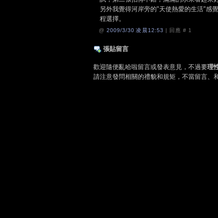
另外我覺得河岸旁的"天使熱愛的生活"感
程選擇。
@
2009/3/30 凌晨12:53
| 回應 #
1
張貼留言
歡迎隨便亂哈啦留言或發表意見，不過要
理
請注意發問相關的禮貌和規矩，不當留言、