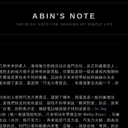
ABIN'S NOTE
THE BLOG USED FOR SHARING MY SIMPLE LIFE
己和米米的家人，連假被分割就沒法出遠門去玩，反正到處都是人，
雖然去的地方都不是神奇的新景點，但重點是陪一樣在連假內無聊的
方重遊其實也有不同的樂趣。話說有天米米想帶姑姑和姊姊出去走
老街開了家店，還是間「巧克力專賣店」，答應過要去光顧一下，所
到老街上有間巧克力專賣店、還開了幾年，我還真是一點印象都沒
，當我們快走到老街盡頭，卻找不到學弟說「郵局對面」的店，原來
「台電」的對面才是，幾經電話確認後才找到這家店：
In Joy
（唯一會讓我想吃的，只有明治冬季限定的 Melty Kiss），印象
飲品（冰沙、熱巧克力），再來就是巧克力盅、巧克力火鍋，因為沒
這類的店。到門口看到櫥窗內有隻「店貓」，就坐在牠「專用」的台