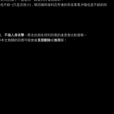
覺也不錯~(只是店很小)，喝完咖啡後到店旁邊的長堤看看夕陽也是不錯的回
性
、
不做人身攻擊
～匿名的朋友得到回應的速度會比較慢喔～
和本文無關的回應可能會被
直接刪除
或
無視
喔！