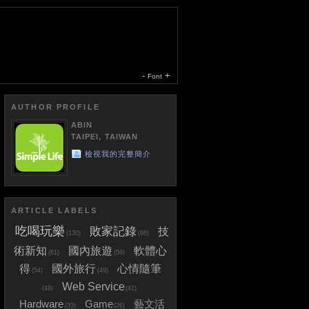
-
+
Font
AUTHOR PROFILE
ABIN
TAIPEI, TAIWAN
檢視我的完整簡介
ARTICLE LABELS
吃喝玩樂
敗家記錄
技
(130)
(86)
術新知
國內旅遊
軟體心
(61)
(59)
得
國外旅行
心情隨筆
(54)
(49)
Web Service
(48)
(41)
Hardware
Game
藝文活
(33)
(26)