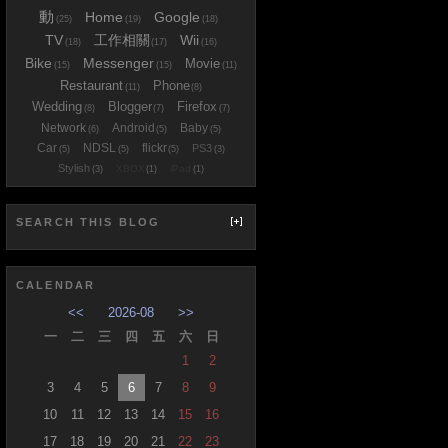
動
Home
Google
(25)
(19)
(18)
TV
工作相關
Wii
(18)
(17)
(16)
Bike
Messenger
Movie
(15)
(15)
(11)
Restaurant
Phone
(11)
(8)
Wedding
Blogger
Firefox
(8)
(7)
(7)
Network
Android
Baby
(6)
(5)
(5)
Car
NDSL
flickr
PS3
(5)
(5)
(5)
(3)
Stylish
XBOX
iPad
(3)
(1)
(1)
SEARCH THIS BLOG
CALENDAR
<<
2026-08
>>
一
二
三
四
五
六
日
1
2
3
4
5
6
7
8
9
10
11
12
13
14
15
16
17
18
19
20
21
22
23