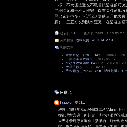
一樣，不大能接受也不敢嘗試這樣的巧克
了小吃又和一堆人擠完，能有這樣的地方
星巴克好很多）～誰說這類的店只能去東
腳），三五好友到淡水逛完，在這樣的店
發表於
21:50
| 更新於 2009-01-13 09:27
分類標籤:
吃喝玩樂
,
RESTAURANT
相關文章:
蘇澳宜蘭二日遊 - DAY1
- 2006-06-28
三井的豪華散壽司
- 2006-05-02
李小兔收涎活動 PART 2
- 2012-02-29
大板根散步
- 2012-02-17
手作麵包 (PANASONIC 製麵包機 SD-Y
回應:
1
hsiuwen
提到...
您好：我經常逛你另個部落格"Abin's T
在那理留言過，但其實一直很想跟你說聲
今天才發現原來還有生活版的，好奇點進
試，第二張拍得不錯，滿滿的水果看起來