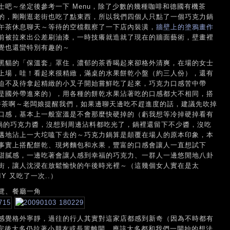
吧～坐定後參考一下 Menu，除了少數的幾種咖啡和德國有機茶
的，剛剛逛老街也吃了點東西，所以我們四個人只點了一個巧克力鍋
午茶休息聊天～等待的空檔觀察了一下店內裝潢，
牆壁上的塗鴉畫作
前被拉來出公差刷油漆，一時技癢就造就了現在的牆面藝術，壁畫裡
覺也還蠻特別有趣的～
黑貓的「保溫套」罩住，濃郁的茶香喝起來卻格外清爽，在場的女士
上場，哇！看起來很精緻，滿桌的水果餅乾小盤（約三人份），還有
迫不及待拿起精緻的小叉子開始嘗鮮吃了起來，巧克力口感苦中帶
是國外帶進來的），用各種的餅乾水果沾著吃的口感都大不相同，搭
閒下午茶啊～老闆娘提醒我們，如果邊聊天邊吃不趕進度的話，建議先吹掉
口感，基本上一般室溫是不會那麼快硬掉的（虧我想等冷掉硬掉看有
一鍋的巧克力醬，沒想到周邊沾料都吃光了，鍋裡還留下不少醬，沒吃
邁地沾上一大坨嗑下去的～巧克力鍋算是顛覆在場人的原本印象，本
事實上搭配餅乾、現烤麵包和水果，豐富的口感會讓人一直想試下
甜膩感，一邊吃著會讓人感到幸福的巧克力、一群人一邊悠閒地八卦
街，讓人沈浸在放鬆愉快的午後時光裡～（這幾個女人實在是太
IY 又吃了一次..）
覽、餐廳一角
感覺格外寧靜，過往的行人其實對這家店都感到新奇（因為不時都有
看完後大多仍拉著小朋友或長輩離開，應該大多都和我們一開始的想法