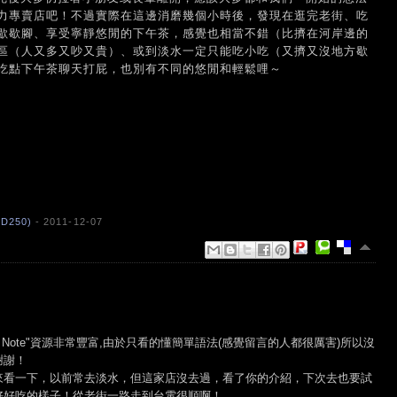
力專賣店吧！不過實際在這邊消磨幾個小時後，發現在逛完老街、吃
歇歇腳、享受寧靜悠閒的下午茶，感覺也相當不錯（比擠在河岸邊的
區（人又多又吵又貴）、或到淡水一定只能吃小吃（又擠又沒地方歇
吃點下午茶聊天打屁，也別有不同的悠閒和輕鬆哩～
D250)
- 2011-12-07
ech Note"資源非常豐富,由於只看的懂簡單語法(感覺留言的人都很厲害)所以沒
謝謝！
來看一下，以前常去淡水，但這家店沒去過，看了你的介紹，下次去也要試
好好吃的樣子！從老街一路走到台電很順啊！