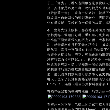
子上「迎賓」，看來老闆娘也是個愛貓人士
外，其他都是巧克力啊！此行就是來嘗鮮
（附熱茶一壺）、還有一杯冰沙，就當下
聽說是出自老闆娘的藝術家老公，店開張
也有很多貓，看起來有一個個的故事，感
不一會兒先送上飲料，那壺熱茶外面用個
們都覺得非常順口好喝。重頭戲巧克力鍋
一小盆下面燃著燭火的巧克力醬，大家都
甜，感覺得出來是很不錯的巧克力（據說
配熱茶，真是一整個很有 feel 的悠
火避免過度加熱，巧克力可能會出油影響
沒有巧克力片可以試..）。看起來小小
完還真是有點可惜，早知道一開始應該豪
來想說沾巧克力醬吃東西應該很容易膩，
去，佐以清爽的熱茶也可以解除巧克力的
聊天，也忘了其實身處熱鬧吵雜的淡水老
Enjoy 了，隔幾天還自己買材料在家裏 D
有貓咪保溫套的德國有機茶、巧克力鍋一
在禮拜六的下午，老街上的這家巧克力店
人停下腳步看一下門口的 Menu），但