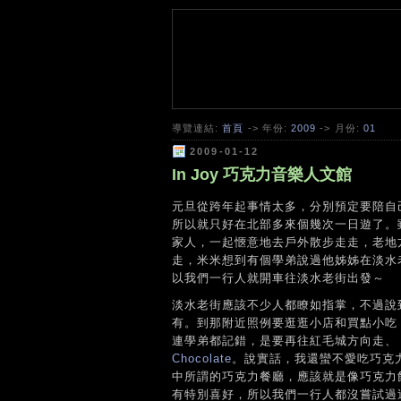
導覽連結:
首頁
-> 年份:
2009
-> 月份:
01
2009-01-12
In Joy 巧克力音樂人文館
元旦從跨年起事情太多，分別預定要陪自
所以就只好在北部多來個幾次一日遊了。
家人，一起愜意地去戶外散步走走，老地
走，米米想到有個學弟說過他姊姊在淡水
以我們一行人就開車往淡水老街出發～
淡水老街應該不少人都瞭如指掌，不過說
有。到那附近照例要逛逛小店和買點小吃
連學弟都記錯，是要再往紅毛城方向走、
Chocolate
。說實話，我還蠻不愛吃巧克力的
中所謂的巧克力餐廳，應該就是像巧克力
有特別喜好，所以我們一行人都沒嘗試過