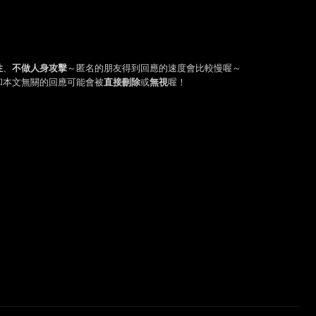
性
、
不做人身攻擊
～匿名的朋友得到回應的速度會比較慢喔～
和本文無關的回應可能會被
直接刪除
或
無視
喔！