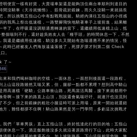
證明便宜一樣有好貨，大賣場車架還是能夠頂住兩台車順利到達目的
時間沒騎車（天冷就懶惰）、筋骨疏於鍛鍊，而久久沒騎一來就搞長
吧，所以挑戰五指山心中有點戰戰兢兢。騎經內溝往五指山的小徑感
弱的我馬上祭出低速檔，一路雙腳飛快地騎著車子上坡前進，結果離
一半了，在呼吸還沒調順適應轉速的當下，還繼續用低速檔上山，抵
廟時，我一整個喘到不行，還好趁吳姓友人去「種芋頭」的時間休息一下，不然
，我還是繼續用低速檔，騎沒多久又開始有急喘適應不來的情況，怪
此時已經被友人們海放遠遠落後了，死撐歹撐才到第二個 Check
入口。
k 了～
出來和我們喝杯咖啡的空檔，一面休息，一面想到後面還一段路程，
到上山這段路雖然又喘又累，但，腿卻一點都不累哩？想到高中騎山
是用高速檔「硬騎」公路車衝山路，死馬當活馬醫，接下來就都用中
換骨啊～接下來的路直上山頂，別說還會氣喘吁吁、就連汗也沒流到
了不少，但之前鍛鍊的粗壯小腿這時可派上用場，原來一開始就選錯
地方，難怪都撐不住啊！騎山路果然是另一門學問，多虧這次挑戰才
，我們「單車男孩」直上五指山頂，終於抵達此行的目的地：五指山
順便休息一下。酒足飯飽後沒多久就沿著原路滑行下山，此時大家配
逢清明上山掃墓的車還不少，加上坡陡路長，下山這段相當危險，煞