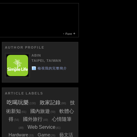
-
+
Font
AUTHOR PROFILE
ABIN
TAIPEI, TAIWAN
檢視我的完整簡介
ARTICLE LABELS
吃喝玩樂
敗家記錄
技
(130)
(86)
術新知
國內旅遊
軟體心
(61)
(59)
得
國外旅行
心情隨筆
(54)
(49)
Web Service
(48)
(41)
Hardware
Game
藝文活
(33)
(26)