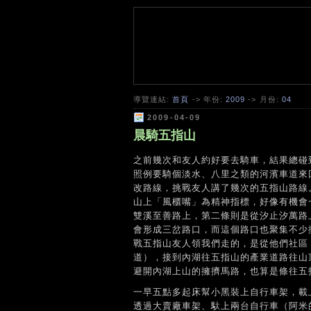
導覽連結:
首頁
-> 年份:
2009
-> 月份:
04
2009-04-09
晨騎五指山
之前幾次和友人約好要去騎車，結果總碰
照例要騎個淡水、八里之類的河濱車道來
改路線，挑戰友人講了幾次的五指山路線
山上「風櫃嘴」為精神指標，好像有機會
雙溪至善路上，第二條則是從汐止汐萬路
會形成三岔路口，而這個路口也聚集不少
戰五指山友人領我們走的，是從他們社區
道），接到內湖往五指山的產業道路往山
避開內湖上山的擁擠馬路，也算是條往五
一早五點多起床幫小黑裝上自行車架，載
透過大賣廠車架、馱上兩台自行車（阿米