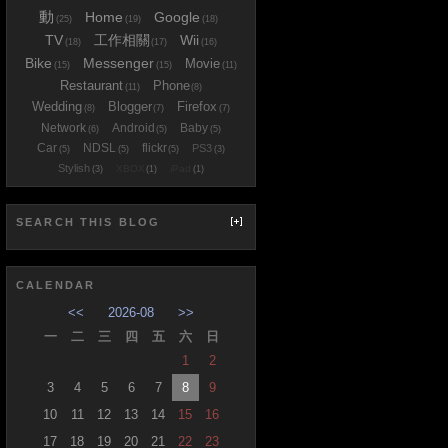
動
Home
Google
(25)
(19)
(18)
TV
工作相關
Wii
(18)
(17)
(16)
Bike
Messenger
Movie
(15)
(15)
(11)
Restaurant
Phone
(11)
(8)
Wedding
Blogger
Firefox
(8)
(7)
(7)
Network
Android
Baby
(6)
(5)
(5)
Car
NDSL
flickr
PS3
(5)
(5)
(5)
(3)
Stylish
XBOX
iPad
(3)
(1)
(1)
SEARCH THIS BLOG
CALENDAR
<<
2026-08
>>
一
二
三
四
五
六
日
1
2
3
4
5
6
7
8
9
10
11
12
13
14
15
16
17
18
19
20
21
22
23