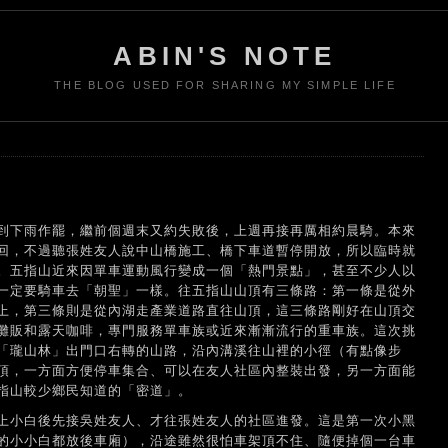
ABIN'S NOTE
THE BLOG USED FOR SHARING MY SIMPLE LIFE
到下雨作罷，繼前個週末又約失敗後，上週再接再厲相約晨騎。本來
回，不過聽張姓友人說中山橋施工、橋下車道暫停開放，所以臨時就
。五指山近來因單車運動風行變成一個「熱門景點」，甚至不少人以
一定要騎車去「朝聖」一樣。往五指山山頂有三條路：第一條是從外
上，第三條則是從內湖走產業道路直往山頂，這三條路剛好在山頂交
攤販和露天咖啡，專門服務單車族或近來漸漸流行的重車族。這次挑
「瓏山林」出門口右轉的山路，沿內溝溪往山裡的小徑（有點像步
頂，一方面方便停車集合、可以在友人社區內整裝出發，另一方面能
指山較少鄉民知道的「密道」。
上小白後先接吳姓友人、才往張姓友人的社區進發。這是第一次小黑
的小小白都放後車廂），沿途雖然很怕車架頂不住、隨便掉個一台車