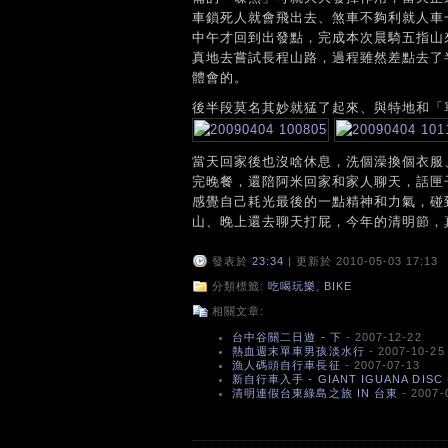
車鎖死人就會飛出去、煞車不夠利就人車
中午才回到出發點，完成本次晨騎五指山
真地去嘗試長程山路，過程雖然差點去了
體會的。
後半段莫名其妙就猛了起來、與特地和「
當天回家後也沒啥休息，洗個澡換個衣服
完晚餐，還陪阿米回家和家人聊天，話匣
感覺自己耗光最後的一點精神和力氣，碰
山、晚上還去聊天打屁，今年的清明節，
發表於
23:34
| 更新於 2010-05-03 17:13
分類標籤:
吃喝玩樂
,
BIKE
相關文章:
台中谷關二日遊 - 下
- 2007-12-22
熱血週末單車男孩淡水行
- 2007-10-25
漁人碼頭自行車長征
- 2007-07-13
新自行車入手 - GIANT IGUANA DISC
清明連假台東綠島之旅 IN 台東
- 2007-