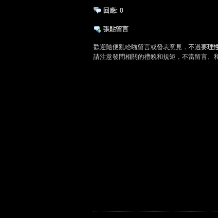
回應:
0
張貼留言
歡迎隨便亂哈啦留言或發表意見，不過要
理
請注意發問相關的禮貌和規矩，不當留言、