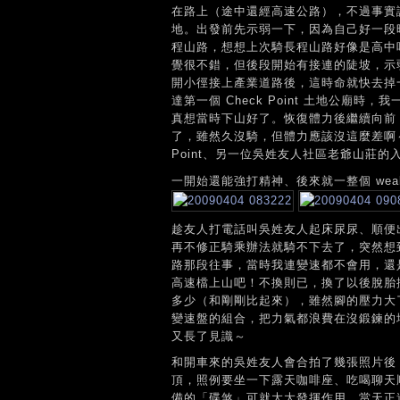
在路上（途中還經高速公路），不過事實
地。出發前先示弱一下，因為自己好一段
程山路，想想上次騎長程山路好像是高中
覺很不錯，但後段開始有接連的陡坡，示
開小徑接上產業道路後，這時命就快去掉
達第一個 Check Point 土地公
真想當時下山好了。恢復體力後繼續向前
了，雖然久沒騎，但體力應該沒這麼差啊～
Point、另一位吳姓友人社區老爺山莊的
一開始還能強打精神、後來就一整個 wea
趁友人打電話叫吳姓友人起床尿尿、順便
再不修正騎乘辦法就騎不下去了，突然想
路那段往事，當時我連變速都不會用，還
高速檔上山吧！不換則已，換了以後脫胎
多少（和剛剛比起來），雖然腳的壓力大
變速盤的組合，把力氣都浪費在沒鍛鍊的
又長了見識～
和開車來的吳姓友人會合拍了幾張照片後
頂，照例要坐一下露天咖啡座、吃喝聊天
備的「碟煞」可就大大發揮作用，當天正