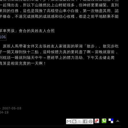
一起飛出去，所以下山雖然比上山輕鬆很多，但神經更要繃緊。直到
來回的任務，這也是我換了高檔登山車小白後，第一次物盡其用、認
半條命，不過完成挑戰的成就感和信心收穫，都是之前平地騎乘不能
單車男孩」會合的吳姓友人合照
、原班人馬帶著女伴又去張姓友人家後面的翠湖「散步」。散完步吃
子一開又聊到快十二點，這時候體力真的要耗盡了啊～當晚就寢前，
到枕頭一睡就到隔天中午～歷經早上的體力浩劫、下午又去健走爬
真算是相當充實的一天啊！
- 2007-05-08
04-19