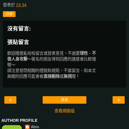
發表於
23:34
分享
沒有留言:
張貼留言
歡迎隨便亂哈啦留言或發表意見，不過要
理性
、
不
做人身攻擊
～匿名的朋友得到回應的速度會比較慢
喔～
請注意發問相關的禮貌和規矩，不當留言、和本文
無關的回應可能會被
直接刪除
或
無視
喔！
‹
›
首頁
查看網路版
AUTHOR PROFILE
Abin