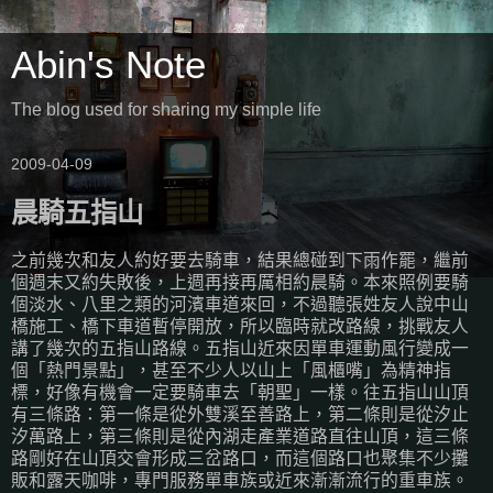
Abin's Note
The blog used for sharing my simple life
2009-04-09
晨騎五指山
之前幾次和友人約好要去騎車，結果總碰到下雨作罷，繼前
個週末又約失敗後，上週再接再厲相約晨騎。本來照例要騎
個淡水、八里之類的河濱車道來回，不過聽張姓友人說中山
橋施工、橋下車道暫停開放，所以臨時就改路線，挑戰友人
講了幾次的五指山路線。五指山近來因單車運動風行變成一
個「熱門景點」，甚至不少人以山上「風櫃嘴」為精神指
標，好像有機會一定要騎車去「朝聖」一樣。往五指山山頂
有三條路：第一條是從外雙溪至善路上，第二條則是從汐止
汐萬路上，第三條則是從內湖走產業道路直往山頂，這三條
路剛好在山頂交會形成三岔路口，而這個路口也聚集不少攤
販和露天咖啡，專門服務單車族或近來漸漸流行的重車族。