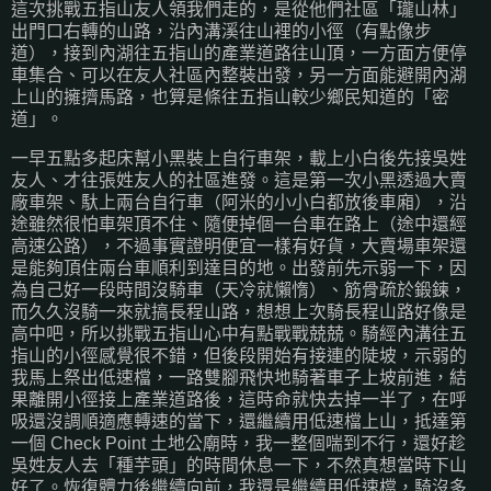
這次挑戰五指山友人領我們走的，是從他們社區「瓏山林」
出門口右轉的山路，沿內溝溪往山裡的小徑（有點像步
道），接到內湖往五指山的產業道路往山頂，一方面方便停
車集合、可以在友人社區內整裝出發，另一方面能避開內湖
上山的擁擠馬路，也算是條往五指山較少鄉民知道的「密
道」。
一早五點多起床幫小黑裝上自行車架，載上小白後先接吳姓
友人、才往張姓友人的社區進發。這是第一次小黑透過大賣
廠車架、馱上兩台自行車（阿米的小小白都放後車廂），沿
途雖然很怕車架頂不住、隨便掉個一台車在路上（途中還經
高速公路），不過事實證明便宜一樣有好貨，大賣場車架還
是能夠頂住兩台車順利到達目的地。出發前先示弱一下，因
為自己好一段時間沒騎車（天冷就懶惰）、筋骨疏於鍛鍊，
而久久沒騎一來就搞長程山路，想想上次騎長程山路好像是
高中吧，所以挑戰五指山心中有點戰戰兢兢。騎經內溝往五
指山的小徑感覺很不錯，但後段開始有接連的陡坡，示弱的
我馬上祭出低速檔，一路雙腳飛快地騎著車子上坡前進，結
果離開小徑接上產業道路後，這時命就快去掉一半了，在呼
吸還沒調順適應轉速的當下，還繼續用低速檔上山，抵達第
一個 Check Point 土地公廟時，我一整個喘到不行，還好趁
吳姓友人去「種芋頭」的時間休息一下，不然真想當時下山
好了。恢復體力後繼續向前，我還是繼續用低速檔，騎沒多