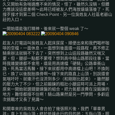
久又開始有急喘適應不來的情況，怪了，雖然久沒騎，但體
力應該沒這麼差啊～此時已經被友人們海放遠遠落後了，死
撐歹撐才到第二個 Check Point、另一位吳姓友人社區老爺山
莊的入口。
一開始還能強打精神、後來就一整個 weak 了～
趁友人打電話叫吳姓友人起床尿尿、順便出來和我們喝杯咖
啡的空檔，一面休息，一面想到後面還一段路程，再不修正
騎乘辦法就騎不下去了，突然想到上山這段路雖然又喘又
累，但，腿卻一點都不累哩？想到高中騎山路那段往事，當
時我連變速都不會用，還是用高速檔「硬騎」公路車衝山
路，死馬當活馬醫，接下來就都用中高速檔上山吧！不換則
已，換了以後脫胎換骨啊～接下來的路直上山頂，別說還會
氣喘吁吁、就連汗也沒流到多少（和剛剛比起來），雖然腳
的壓力大了不少，但之前鍛鍊的粗壯小腿這時可派上用場，
原來一開始就選錯變速盤的組合，把力氣都浪費在沒鍛鍊的
地方，難怪都撐不住啊！騎山路果然是另一門學問，多虧這
次挑戰才又長了見識～
和開車來的吳姓友人會合拍了幾張照片後，我們「單車男
孩」直上五指山頂，終於抵達此行的目的地：五指山頂，照