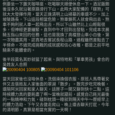
例要坐一下露天咖啡座、吃喝聊天順便休息一下。酒足飯飽
後沒多久就沿著原路滑行下山，此時大家配備的「碟煞」可
就大大發揮作用，當天正逢清明上山掃墓的車還不少，加上
坡陡路長，下山這段相當危險，煞車鎖死人就會飛出去、煞
車不夠利就人車一起飛出去，所以下山雖然比上山輕鬆很
多，但神經更要繃緊。直到中午才回到出發點，完成本次晨
騎五指山來回的任務，這也是我換了高檔登山車小白後，第
一次物盡其用、認真地去嘗試長程山路，過程雖然差點去了
半條命，不過完成挑戰的成就感和信心收穫，都是之前平地
騎乘不能體會的。
後半段莫名其妙就猛了起來、與特地和「單車男孩」會合的
吳姓友人合照
當天回家後也沒啥休息，洗個澡換個衣服、原班人馬帶著女
伴又去張姓友人家後面的翠湖「散步」。散完步吃完晚餐，
還陪阿米回家和家人聊天，話匣子一開又聊到快十二點，這
時候體力真的要耗盡了啊～當晚就寢前，感覺自己耗光最後
的一點精神和力氣，碰到枕頭一睡就到隔天中午～歷經早上
的體力浩劫、下午又去健走爬山、晚上還去聊天打屁，今年
的清明節，真算是相當充實的一天啊！