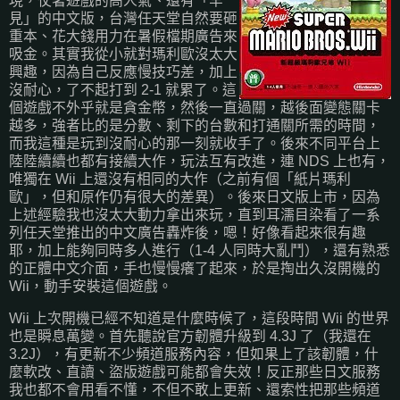
現，仗著遊戲的高人氣、還有「罕
見」的中文版，台灣任天堂自然要砸
重本、花大錢用力在暑假檔期廣告來
吸金。其實我從小就對瑪利歐沒太大
興趣，因為自己反應慢技巧差，加上
沒耐心，了不起打到 2-1 就累了。這
個遊戲不外乎就是貪金幣，然後一直過關，越後面變態關卡
越多，強者比的是分數、剩下的台數和打通關所需的時間，
而我這種是玩到沒耐心的那一刻就收手了。後來不同平台上
陸陸續續也都有接續大作，玩法互有改進，連 NDS 上也有，
唯獨在 Wii 上還沒有相同的大作（之前有個「紙片瑪利
歐」，但和原作仍有很大的差異）。後來日文版上市，因為
上述經驗我也沒太大動力拿出來玩，直到耳濡目染看了一系
列任天堂推出的中文廣告轟炸後，嗯！好像看起來很有趣
耶，加上能夠同時多人進行（1-4 人同時大亂鬥），還有熟悉
的正體中文介面，手也慢慢癢了起來，於是掏出久沒開機的
Wii，動手安裝這個遊戲。
Wii 上次開機已經不知道是什麼時候了，這段時間 Wii 的世界
也是瞬息萬變。首先聽說官方韌體升級到 4.3J 了（我還在
3.2J），有更新不少頻道服務內容，但如果上了該韌體，什
麼軟改、直讀、盜版遊戲可能都會失效！反正那些日文服務
我也都不會用看不懂，不但不敢上更新、還索性把那些頻道