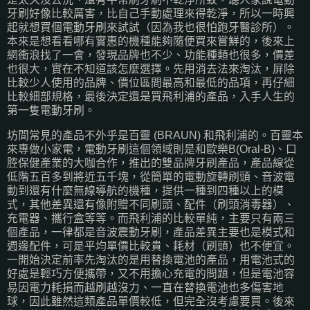
牙刷好像比較厲害，比自己手動處理來得乾淨，所以一時興
起就想買個電動牙刷來試試（因為我也很怕跑牙醫診所）。
本來是想看看哪有實惠的機種能夠隨便買來嘗鮮的，後來上
網衝浪找了一會，發現品牌也不少、功能種類也很多，價差
也很大，實在不知道該怎麼選擇。先用消去法來淘汰，屏除
比較少人使用的品牌、價位區間最高和最低的品項，再仔細
比較細部規格，最後決定還是買飛利浦的產品，入手人生的
第一隻電動牙刷。
坊間常見的產品不外乎是百靈 (BRAUN) 和飛利浦的。百靈本
來專做小家電，電動牙刷這個領域則是和歐樂B(Oral-B)、口
腔保健產業的大咖合作，推出的雙品牌牙刷產品，產品線從
低階五百多到將近五千塊，從簡單的電動旋轉刷頭、音波電
動到還有什麼無線導航的機種，提供一種到四種以上的模
式，其他差異還有像附贈不同刷頭、配件（刷頭消毒器）、
充電器、攜行盒等等。而飛利浦的比較單純，主要只有兩三
個產品，一律都是音波震動牙刷，產品差異主要也是模式和
週邊配件，可是平均單價比較貴、耗材（刷頭）也不便宜。
一開始決定前率先淘汰的是用替換電池的產品，用電池式的
好處是輕巧方便攜帶，又不用擔心充電的問題，但是電池容
易因電力耗損而越刷越沒力、一直在替換電池也多傷害地
球，因此雖然這類產品單價較低，但完全沒考慮要買。後來