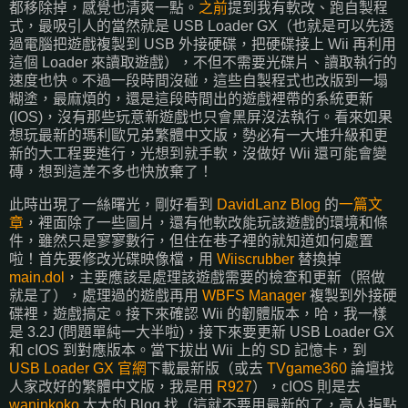
都移除掉，感覺也清爽一點。
之前
提到我有軟改、跑自製程
式，最吸引人的當然就是 USB Loader GX（也就是可以先透
過電腦把遊戲複製到 USB 外接硬碟，把硬碟接上 Wii 再利用
這個 Loader 來讀取遊戲），不但不需要光碟片、讀取執行的
速度也快。不過一段時間沒碰，這些自製程式也改版到一塌
糊塗，最麻煩的，還是這段時間出的遊戲裡帶的系統更新
(IOS)，沒有那些玩意新遊戲也只會黑屏沒法執行。看來如果
想玩最新的瑪利歐兄弟繁體中文版，勢必有一大堆升級和更
新的大工程要進行，光想到就手軟，沒做好 Wii 還可能會變
磚，想到這差不多也快放棄了！
此時出現了一絲曙光，剛好看到
DavidLanz Blog
的
一篇文
章
，裡面除了一些圖片，還有他軟改能玩該遊戲的環境和條
件，雖然只是寥寥數行，但住在巷子裡的就知道如何處置
啦！首先要修改光碟映像檔，用
Wiiscrubber
替換掉
main.dol
，主要應該是處理該遊戲需要的檢查和更新（照做
就是了），處理過的遊戲再用
WBFS Manager
複製到外接硬
碟裡，遊戲搞定。接下來確認 Wii 的韌體版本，哈，我一樣
是 3.2J (問題單純一大半啦)，接下來要更新 USB Loader GX
和 cIOS 到對應版本。當下拔出 Wii 上的 SD 記憶卡，到
USB Loader GX 官網
下載最新版（或去
TVgame360
論壇找
人家改好的繁體中文版，我是用
R927
），cIOS 則是去
waninkoko
大大的 Blog 找（這就不要用最新的了，高人指點