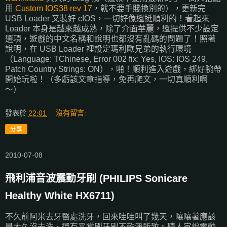
用
Custom IOS38 rev 17
，就不要手賤換別的），更新完
USB Loader 又裝好 cIOS，一切好像還挺順利的！看起來
Loader 本身是越來越成熟，除了介面華麗，還提供不少設定
選項，遊戲的中文名稱和說明也都沒有亂碼的問題了！照著
說明，在 USB Loader 裡設定瑪利歐兄弟的執行環境
（Language: TChinese, Error 002 fix: Yes, IOS: IOS 249,
Patch Country Strings: ON），啪！順利進入遊戲，綁好腕帶
開始玩啦！（多虧該文章指導，免再爬文，一切真順利啊
～）
發表於
22:01
沒有留言:
分享
2010-07-08
飛利浦音波震動牙刷 (PHILIPS Sonicare
Healthy White HX6711)
不久前阿米去牙醫處洗牙，回來哇哇叫了幾天，嚷嚷著應該
是太久沒去洗、還有平常刷牙刷不乾淨所致。聽人家說電動