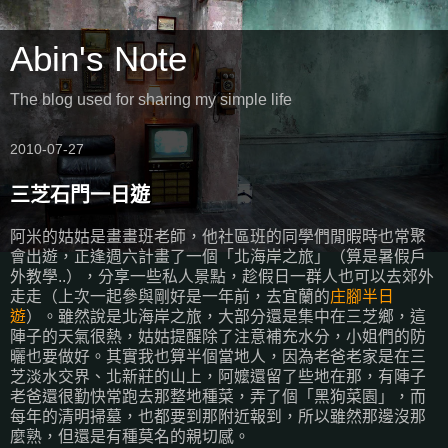
Abin's Note
The blog used for sharing my simple life
2010-07-27
三芝石門一日遊
阿米的姑姑是畫畫班老師，他社區班的同學們閒暇時也常聚
會出遊，正逢週六計畫了一個「北海岸之旅」（算是暑假戶
外教學..），分享一些私人景點，趁假日一群人也可以去郊外
走走（上次一起參與剛好是一年前，去宜蘭的
庄腳半日
遊
）。雖然說是北海岸之旅，大部分還是集中在三芝鄉，這
陣子的天氣很熱，姑姑提醒除了注意補充水分，小姐們的防
曬也要做好。其實我也算半個當地人，因為老爸老家是在三
芝淡水交界、北新莊的山上，阿嬤還留了些地在那，有陣子
老爸還很勤快常跑去那整地種菜，弄了個「黑狗菜園」，而
每年的清明掃墓，也都要到那附近報到，所以雖然那邊沒那
麼熟，但還是有種莫名的親切感。