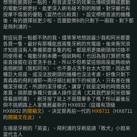
想想乾脆買好一點的，用音波潔牙的效果比傳統旋轉或震動
的電動牙刷更好，能更深入刷毛碰不到的隙縫，對牙齦也有
按摩不傷害的優點（當然也比較貴）。設定標榜音波的機種
後，有的選擇就更少啦，百靈歐樂B的只剩下一兩款、剩下都
是飛利浦的。
對這玩意一點都不熟的我，還笨笨地想說最少我和阿米都要
各買一隻，最好有那種能放兩隻牙刷的充電座，後來衝完浪
才知道沒有人準備那麼多隻的啦，都是用更換刷頭來切換不
同使用者、電動牙刷本體一個就夠啦！也因為我打算把充電
座直接擺在浴室洗手台上，所以不但希望這個底座能夠收納
兩個刷頭（我和阿米）、也不要占洗手台太大空間，因此那
種巨大底座、或沒法放刷頭的機種也沒法考慮，好像只剩下
貴森森的飛利浦耶～再仔細比較剩下的候選人，只有差在幾
種潔牙模式，所謂的潔牙模式，講穿了就是定時的時間長短
差異，搞那麼多種只會讓人操作混淆（尤其我們家阿米很懶
得看說明書），刷牙按了就上不是簡單多了嗎？所以最後反
倒不挑網路上人家推薦最新的 HX6932（這邊有頂級
HX6932 的
開箱文
），決定買再前一代的
HX6711
（HX6711
的
開箱文在此
）。
左邊是牙刷的「英姿」、飛利浦的牙刷是請「敗犬」小姐來
當代言人