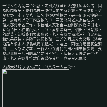
一行人在內湖集合出發，走洲美經登輝大道往淡金公路，因
為時間很早，我們先去一位學員的老家參觀。老家位於三芝
鄉僻野，走了幾條不知名小徑輾轉抵達，是一間兩層樓的平
房，前庭可以停下四五輛的車，平常只剩老人家住在這，年
輕人都到市區工作，兩位老人家獨自照顧附近的幾塊田地，
有荷花田、種些蔬菜、西瓜，屋後還有一片稻田，很有鄉下
的感覺。知道我們要來參觀，老人家還準備冰涼的自家西瓜
和水果招待，這陣子氣候乾熱，三芝的西瓜又大又甜（淡金
沿路有很多人擺攤就賣了起來），嗑上一兩塊真是暑意全消
啊！主人親切好客，一行人也在他們的田地裡穿梭參觀，要
整理那麼一片田園真的是很不容易，頂著大太陽還要忙進
出，老人家還能怡然自得樂在其中，真是令人佩服。
大熱天吃片冰涼又甜的西瓜真是一大享受～