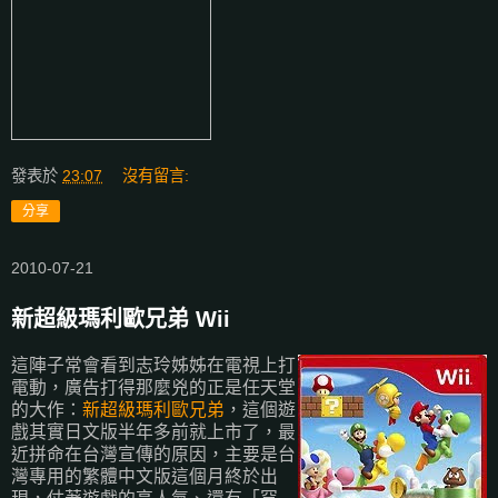
發表於
23:07
沒有留言:
分享
2010-07-21
新超級瑪利歐兄弟 Wii
這陣子常會看到志玲姊姊在電視上打
電動，廣告打得那麼兇的正是任天堂
的大作：
新超級瑪利歐兄弟
，這個遊
戲其實日文版半年多前就上市了，最
近拼命在台灣宣傳的原因，主要是台
灣專用的繁體中文版這個月終於出