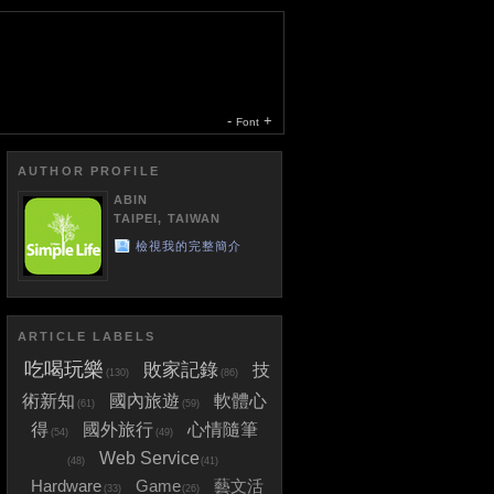
-
+
Font
AUTHOR PROFILE
ABIN
TAIPEI, TAIWAN
檢視我的完整簡介
ARTICLE LABELS
吃喝玩樂
敗家記錄
技
(130)
(86)
術新知
國內旅遊
軟體心
(61)
(59)
得
國外旅行
心情隨筆
(54)
(49)
Web Service
(48)
(41)
Hardware
Game
藝文活
(33)
(26)