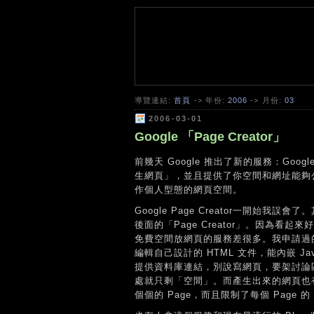
導覽連結:
首頁
-> 年份:
2006
-> 月份:
03
2006-03-01
Google 「Page Creator」
前幾天 Google 推出了新的服務：Goog
生網頁」，並且提供了你空間和網址能夠公
作個人型態的網頁空間。
Google Page Creator一開始我誤
後面的「Page Creator」。因為看起
免費空間放網頁的服務差很多。我申請過
編輯自己設計的 HTML 文件，能內嵌 Java
提供資料庫連結，別說寫網頁，要架討論區
處就只剩「空間」。而產生出來的網頁也有
個個的 Page，而且限制了每個 Page