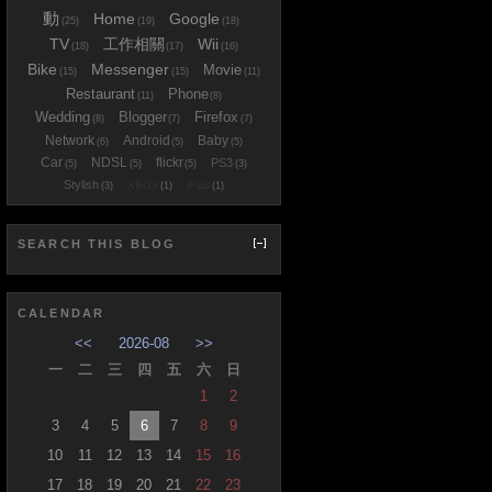
動
Home
Google
(25)
(19)
(18)
TV
工作相關
Wii
(18)
(17)
(16)
Bike
Messenger
Movie
(15)
(15)
(11)
Restaurant
Phone
(11)
(8)
Wedding
Blogger
Firefox
(8)
(7)
(7)
Network
Android
Baby
(6)
(5)
(5)
Car
NDSL
flickr
PS3
(5)
(5)
(5)
(3)
Stylish
XBOX
iPad
(3)
(1)
(1)
SEARCH THIS BLOG
CALENDAR
<<
2026-08
>>
一
二
三
四
五
六
日
1
2
3
4
5
6
7
8
9
10
11
12
13
14
15
16
17
18
19
20
21
22
23