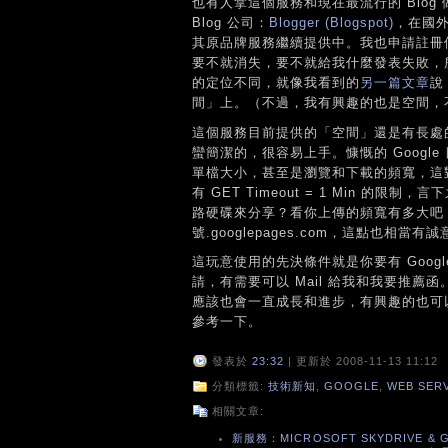
也有人拿這個服務和現在最流行的 Blog 
Blog 公司：
Blogger (Blogspot)
，在國外
其原品牌服務繼續提供中。我也申請註冊
要不就消失，要不就給我什麼發表失敗，所以
的定位不同，就像我看到的
另一篇文章
說
間」上。（不過，我有興趣的也是空間，
這個服務目前提供的「空間」還是有長處
蠻簡潔的，很容易上手。慷慨的 Googl
單檔大小，甚至是瀏覽和下載的頻寬，這
有 GET Timeout = 1 Min 的
路硬碟來分享？看你上傳的頻寬有多大吧！）
號.googlepages.com，這點也相當有誠
這玩意使用的先決條件就是你要有 Google
請，有需要可以 Mail 給我和我要推薦函。
應該也會一直成長和進步，有興趣的也可
參考一下。
發表於
23:32
| 更新於 2008-11-13 11:12
分類標籤:
技術新知
,
GOOGLE
,
WEB SER
相關文章:
新服務：MICROSOFT SKYDRIVE & G