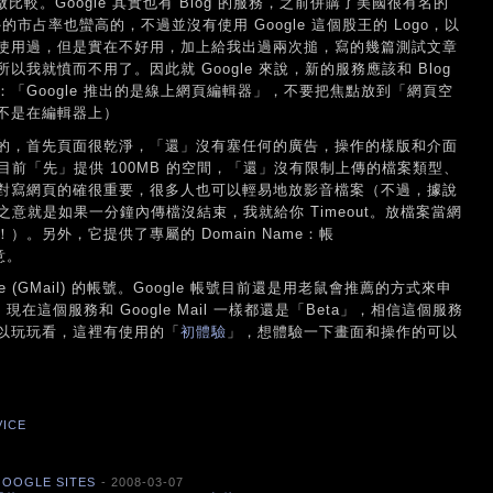
做比較。Google 其實也有 Blog 的服務，之前併購了美國很有名的
的市占率也蠻高的，不過並沒有使用 Google 這個股王的 Logo，以
使用過，但是實在不好用，加上給我出過兩次搥，寫的幾篇測試文章
我就憤而不用了。因此就 Google 來說，新的服務應該和 Blog
：「Google 推出的是線上網頁編輯器」，不要把焦點放到「網頁空
不是在編輯器上）
的，首先頁面很乾淨，「還」沒有塞任何的廣告，操作的樣版和介面
e 目前「先」提供 100MB 的空間，「還」沒有限制上傳的檔案類型、
對寫網頁的確很重要，很多人也可以輕易地放影音檔案（不過，據說
限制，言下之意就是如果一分鐘內傳檔沒結束，我就給你 Timeout。放檔案當網
。另外，它提供了專屬的 Domain Name：帳
意。
 (GMail) 的帳號。Google 帳號目前還是用老鼠會推薦的方式來申
現在這個服務和 Google Mail 一樣都還是「Beta」，相信這個服務
以玩玩看，這裡有使用的「
初體驗
」，想體驗一下畫面和操作的可以
VICE
OOGLE SITES
- 2008-03-07