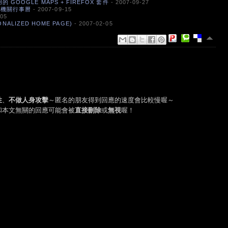
好用的 GOOGLE MAPS + FIREFOX 套件
- 2007-09-27
政府機關行事曆
- 2007-09-15
-05
ALIZED HOME PAGE)
- 2007-02-05
性
、
不做人身攻擊
～匿名的朋友得到回應的速度會比較慢喔～
和本文無關的回應可能會被
直接刪除
或
無視
喔！