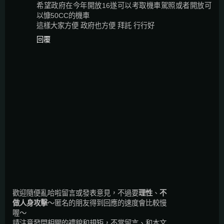
希望政府在今年開放16遂可以考取機車駕照或者開放可
以慷50CC的機車
這樣大家方便 政府也方便 拜託 行行好
回覆
歡迎隨便亂哈啦留言或發表意見，不過要
理性
、
不
做人身攻擊
～匿名的朋友得到回應的速度會比較慢
喔～
請注意發問相關的禮貌和規矩，不當留言、和本文