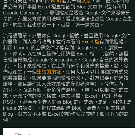
已。有天在 Angelo 的
Blog
看到一篇
文章
，啊！把人事行政
局公布的行事曆 Excel 檔直接嵌到 Blog 文章中（還有利用
Google Calendar），那個檔案是透過 Google 文件來發佈分
享的，有趣又方便的用法啊！看起來語法也都是 Google 產生
的，於是乎我也想試一下，就搞了這一篇文章。
流程很簡單，只要你有 Google 帳號，並且啟用 Google 文件
的服務，到人事行政局下載行事曆的
Excel 檔
存到電腦裡，
利用 Google 的上傳文件功能存到 Google Docs，瀏覽一
下，你就可以在線上操作使用這個 Excel 檔了（當然，該檔
已經被轉換成 Google Spreadsheet、Google 自己的試算表
了）。接下來編輯它，右上角有分享和發佈的標籤，點下發
佈就產生了一個
連結的網址
，任何人都可以用唯獨的方式來
觀看該檔案（如果要能協同編輯更改，那對方也要有開通該
服務，並且讓你加入允許編輯的參與者清單）。發佈完有了
網址，下面還有個「更多發佈選項」，哇！可以根據你的需
求，更改發佈的檔案格式（純文字檔、Excel、PDF 甚至
RSS），甚至產生嵌入網頁 Blog 的程式碼（是滴，用的正是
iframe 的語法），把程式碼貼進 Blog，要嵌入一個文件到
Blog、對方又不用裝 Excel 的動作就完成啦！如同下面的範
例：