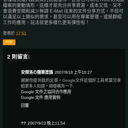
檔案的變動情形，這樣才是充分共享資源、成本又低、又不
會浪費空間和減少無謂 E-Mail 往來的文件分享方式，不但可
以滿足以上類似的需求，甚至可以用在專案管理，或是群組
工作的應用，玩法就更多樣化更有彈性啦！
發表於
17:51
分享
2 則留言:
安傑洛の隨筆塗鴉
2007/9/18 上午10:27
謝謝你提到我的文章，Google文件這個好工具希望分享
給更多人知道，順便補充一下:
Google 文件之協同合作應用
Google 文件 應用實例
回覆
??
2007/9/23 晚上11:54