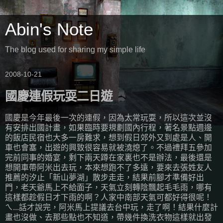
Abin's Note
The blog used for sharing my simple life
2008-10-21
國慶連假玩耍二日遊
國慶是今年最後一次的連假，因為太常玩耍，所以這次並沒
有安排出國計畫，如果臨時要規劃國內行程，著名景點週邊
的飯店民宿也大多一房難求，想到假日郊外又到處是人、開
車也會塞，出遊的興致很容易就被澆熄了。不過禮拜五參加
完前同事的婚宴，剩下兩天蹲在家裏也不是辦法，最後還是
想開車帶阿米出去玩，本來想跑不了多遠，要來去張姓友人
推薦的汐止「新山夢湖」散步走走，結果前腳才準備好出
門，老天爺馬上不給面子，天氣立刻轉陰飄起毛毛雨，哪有
這樣都趁假日才下雨的啊？人家中南部天氣可都好得很呢！
ㄟ...話才說完，阿米馬上提議去台中玩，走了啊！結果什麼計
畫也沒做、去那些點也不知道，帶幾件換洗衣物這樣就出發