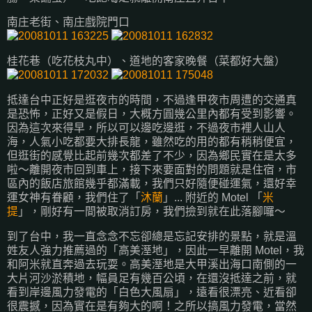
南庄老街、南庄戲院門口
桂花巷（吃花枝丸中）、道地的客家晚餐（菜都好大盤）
抵達台中正好是逛夜市的時間，不過逢甲夜市周遭的交通真
是恐怖，正好又是假日，大概方圓幾公里內都有受到影響。
因為這次來得早，所以可以邊吃邊逛，不過夜市裡人山人
海，人氣小吃都要大排長龍，雖然吃的用的都有稍稍便宜，
但逛街的感覺比起前幾次都差了不少，因為鄉民實在是太多
啦～離開夜市回到車上，接下來要面對的問題就是住宿，市
區內的飯店旅館幾乎都滿載，我們只好隨便碰運氣，還好幸
運女神有眷顧，我們住了「
沐蘭
」... 附近的 Motel 「
米
提
」，剛好有一間被取消訂房，我們撿到就在此落腳囉～
到了台中，我一直念念不忘卻總是忘記安排的景點，就是溫
姓友人強力推薦過的「高美溼地」，因此一早離開 Motel，我
和阿米就直奔過去玩耍。高美溼地是大甲溪出海口南側的一
大片河沙淤積地，幅員足有幾百公頃，在還沒抵達之前，就
看到岸邊風力發電的「白色大風扇」，遠看很漂亮、近看卻
很震撼，因為實在是有夠大的啊！之所以搞風力發電，當然