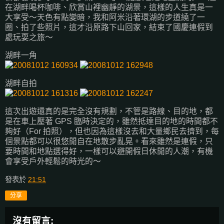
在湖畔喝杯咖啡、欣賞山裡幽靜的湖景，這樣的人生真是一
大享受～天色有點變暗，我和阿米沿著環湖的步道繞了一
圈、拍了些照片，這才沿原路下山回家，結束了國慶連假到
處玩耍之旅～
湖畔一角
湖畔自拍
這次出遊還真的是完全沒有規劃，不管是路線、目的地，都
是在車上壓著 GPS 臨時決定的，雖然抵達目的地的時間都不
夠好（For 拍照），但也因為這樣沒去和大量鄉民去擠到，每
個景點都可以很悠閒自在地散步亂晃。看來雖然是連假，只
要時間和地點選得好，一樣可以避開假日休閒的人潮，有機
會享受戶外輕鬆的時光的～
發表於
21:51
分享
沒有留言: