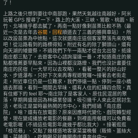
了！
上路之後只想到要往中南部跑，果然天氣越往南越好，阿米
玩著 GPS 搜尋了一下，路上的大溪、三峽、鶯歌、桃園、新
竹、北埔幾乎都去膩了，再南一點好像剩苗栗比較不熟（最
近一次是去年去
谷關
，
回程
順道去了三義的勝興車站），所
以改設苗栗為中途點，這次就選南庄這個客家聚落先來攻略
吧！從沿路看到的路標得知，附近有名的除了獅頭山，還有
向天湖的矮靈祭，不過我們下午一兩點才從台北出發，抵達
南庄都三點了，去遊客中心諮詢溜達一番，才知道南庄的景
點都推薦要早點來，因為山裡都沒路燈、我們也沒計畫要住
南庄的民宿（一大早可以去攻略），看著一整片的好山好
水、步道瀑布，只好下次來再專程遊覽囉～接著去老街走
走，附近車位仍是一位難求，我們停遠一點、停到一座小橋
過去那邊，看到一間間古早味、還有人住的紅磚四合院，真
有住鄉下的 feel 耶～南庄除了是客家人、原住民混居的聚
落，早期興盛是因為林礦業發達，吸引幾千人來此定居討生
活，老街正是當時最熱鬧的市中心，我們經過「南庄戲
院」，啥？還有在放電影？原來因應時代變化、戲院轉型經
營，現在變成播放老電影的餐廳，到裡面用餐還可以免費看
老電影喔（不過這些電影年歲幾乎都比我大）。接著逛逛
「桂花巷」、又點了幾樣道地客家菜當晚餐（粄條、薑絲大
腸、菜餔蛋），吃飽喝足就離開南庄直奔台中～