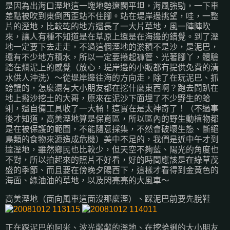
是因為出海口溼地這一塊地勢遼闊平坦，海風強勁，一下車
差點被吹到東倒西歪站不住腳。站在堤岸邊挑望，哇，一整
片的溼地，比較乾的地方還長了一大片草地，風一陣陣吹
來，讓人有種不知道是在草原上還是在海邊的錯覺。到了溼
地一定要下去走走，不過這個溼地的淤積不是沙，是泥巴，
還有不少地方積水，所以一定要捲起褲管、光著腳丫，體驗
踏在爛泥上的感覺（放心，堤岸邊的小販都有提供免費的清
水供人沖洗）～從堤岸邊往海的方向走，除了在玩泥巴、抓
螃蟹的，怎麼還有大小朋友都在挖什麼東西啊？跑去問趴在
地上撥沙挖土的大哥，原來在泥沙下面埋了不少野生的蛤
蜊，還自備工具收了一大桶！這實在是太神奇了！（不過事
後才知道，高美溼地算是保育區，所以區內的野生動植物都
是在被保護的範圍，不能隨意採集，不然會破壞生態、斷絕
鳥類的食物來源造成危機）美中不足的，我們是近中午才到
達溼地，雖然鄉民也比較少，但天空不夠藍、陽光的角度也
不對，所以拍起來的照片不好看，好的時間應該是在綠草茂
盛的季節、而且要在傍晚夕陽西下，這樣才看得到金黃色的
海面、綠油油的草地，以及閃亮亮的大風車～
高美溼地（面向風車這面沒那麼溼）、踩泥巴前要先脫鞋
正在踩泥巴的阿米、波光粼粼的溼地、在挖蛤蜊的大小朋友