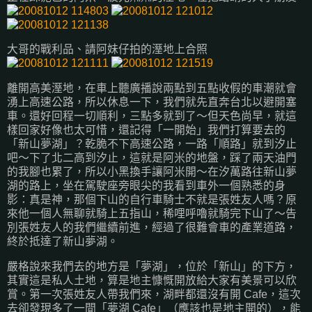
大哥的戰利品、請阿妹仔拍的溼地上合照
離開高美溼地，在車上聽廣播說兩點到五點收假的車潮就會
湧上高速公路，所以休息一下，我們就先直奔台北以避開塞
車。還好回程一切順利，三點多就到了～但天色尚早，就這
樣回家好像也太可惜，還記得「一開始」我們打算要去的
「新山夢湖」？乾脆不下高速公路，一路「順路」就到汐止
吧～下了北二高到汐止，這就是阿米的地盤，踩了兩天油門
的我腳也累了，所以小黑換手讓阿米開～在汐萬路往新山夢
湖的路上，坐在駕駛座旁眼尖的我看到車外一個熟悉的身
影：真是神，那個下山的自行車騎士不就是張姓友人嗎？原
來他一個人無聊就騎上五指山，稀哩呼嚕就騎完下山了～告
別張姓友人的我們繼續前進，經過了很難會車的產業道路，
終於抵達了新山夢湖。
嚴格說來我們去的地方是「夢湖」，位於「新山」的下方，
其實這是私人土地，算是地主慷慨開放給大家有美景可以欣
賞。第一次張姓友人帶我們來，湖畔都還沒有開 Cafe，這次
去卻發現多了一間「夢湖 Cafe」（應該也是地主開的），能