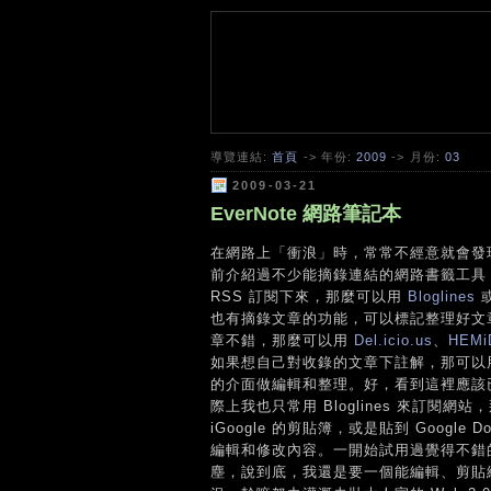
導覽連結:
首頁
-> 年份:
2009
-> 月份:
03
2009-03-21
EverNote 網路筆記本
在網路上「衝浪」時，常常不經意就會發
前介紹過不少能摘錄連結的網路書籤工具，
RSS 訂閱下來，那麼可以用
Bloglines
也有摘錄文章的功能，可以標記整理好文
章不錯，那麼可以用
Del.icio.us
、
HEMi
如果想自己對收錄的文章下註解，那可
的介面做編輯和整理。好，看到這裡應該
際上我也只常用 Bloglines 來訂
iGoogle 的剪貼簿，或是貼到 Goo
編輯和修改內容。一開始試用過覺得不錯
塵，說到底，我還是要一個能編輯、剪貼