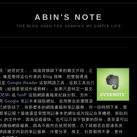
ABIN'S NOTE
THE BLOG USED FOR SHARING MY SIMPLE LIFE
現「絕世好文」，或值得摘錄下來的圖文片段，之
像是覺得這位作者的 Blog 很棒、想整個透過
或是
Google Reader
這類閱讀工具，這類工具自己
章（給個星號或作成剪輯）。如果只是特定一篇文
DEMi
或
funP
這類網路書籤來紀錄分類。另外，
以用
Google 筆記本
來擷取網址、並用整合於瀏覽器
已經昏頭了，有那麼多的網路書籤和筆記服務，但一段時間下來，實
閱網站，那筆記呢？最後還是習慣用記事本把網址或片段記在單機裡、剪貼到
gle Doc 的文件中，因為這樣最快、也可以只留下我要的部份，甚至還可以
的幾個網路服務，因為不能符合使用習慣，久了就都丟在那邊長灰
網路圖文內容的筆記服務，什麼分享、推文、社群都用不著，更何