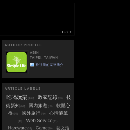
-
+
Font
AUTHOR PROFILE
ABIN
TAIPEI, TAIWAN
檢視我的完整簡介
ARTICLE LABELS
吃喝玩樂
敗家記錄
技
(130)
(86)
術新知
國內旅遊
軟體心
(61)
(59)
得
國外旅行
心情隨筆
(54)
(49)
Web Service
(48)
(41)
Hardware
Game
藝文活
(33)
(26)