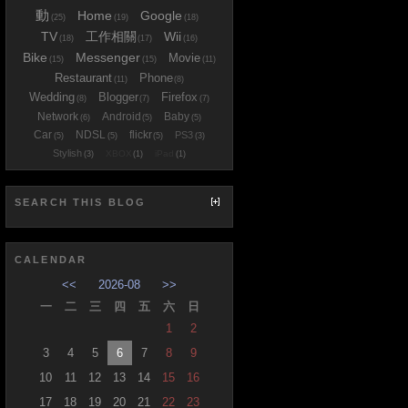
動
Home
Google
(25)
(19)
(18)
TV
工作相關
Wii
(18)
(17)
(16)
Bike
Messenger
Movie
(15)
(15)
(11)
Restaurant
Phone
(11)
(8)
Wedding
Blogger
Firefox
(8)
(7)
(7)
Network
Android
Baby
(6)
(5)
(5)
Car
NDSL
flickr
PS3
(5)
(5)
(5)
(3)
Stylish
XBOX
iPad
(3)
(1)
(1)
SEARCH THIS BLOG
CALENDAR
<<
2026-08
>>
一
二
三
四
五
六
日
1
2
3
4
5
6
7
8
9
10
11
12
13
14
15
16
17
18
19
20
21
22
23