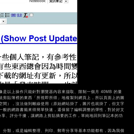
是以上操作只能針對瀏覽器內容來擷取、限制一個月 40MB 的量
統剪貼簿裡的東西「所視即所得」地複製到網頁上，所以頁面上的圖
空間），沒法做到離線使用（原始網站掛了，圖片也就掛了，但文字
一般的網路書籤來得簡單快速，還保留了編輯調整的彈性，對於好文
服務的分享、評分干擾，讓網路上剪貼摘要的工作，單純地回到筆記本的功
、分類，或是編輯整理、列印、郵寄分享等基本功能都有，因為我個