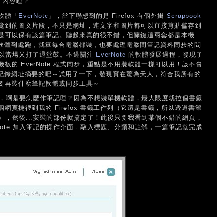
0 內容哩？
軟體「
EverNote
」，當下聯想到的是 Firefox 有個外掛
Scrapbook
覽到的圖文片段，不只是網址，連文字和圖片都可以直接剪貼儲存到
是可以保有該篇筆記。聽起來真的很不錯，但關鍵這兩套都是本機
著該軟體到處跑，就算每台電腦都裝，也要處理電腦間筆記資料同步的問
所以當場又打了退堂鼓。不過關注
EverNote
的軟體發展過程，發現了
板的 EverNote 程式同步，重點是不用裝軟體一樣可以用！該不會
 一樣、只紀錄網址摘要的吧～試用了一下，發現實在驚為天人，符合我所有的
要再裝什麼筆記軟體或同步工具～
空如也，啊是要怎麼作筆記哩？因為不想裝單機軟體，最大限度就拉個書籤
個網頁捷徑到我的 Firefox 書籤工作列（它還是書籤，所以透過書籤
x 裡），然後...安裝的部份就搞定了！此後只要我看到某個不錯的網頁，
Note 加入筆記的操作介面，敲入標題、分類和註解，一篇筆記就完成