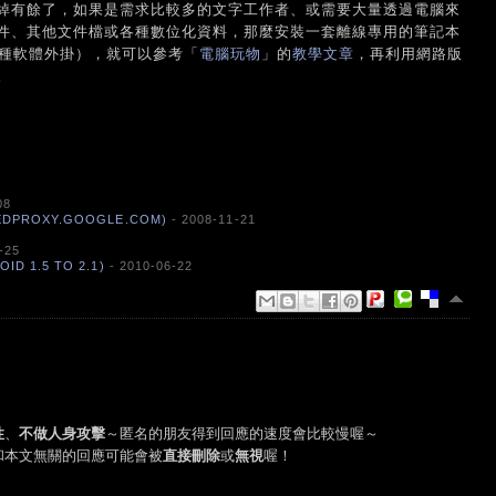
綽有餘了，如果是需求比較多的文字工作者、或需要大量透過電腦來
件、其他文件檔或各種數位化資料，那麼安裝一套離線專用的筆記本
有各種軟體外掛），就可以參考「
電腦玩物
」的
教學文章
，再利用網路版
。
08
DPROXY.GOOGLE.COM)
- 2008-11-21
-25
 1.5 TO 2.1)
- 2010-06-22
性
、
不做人身攻擊
～匿名的朋友得到回應的速度會比較慢喔～
和本文無關的回應可能會被
直接刪除
或
無視
喔！