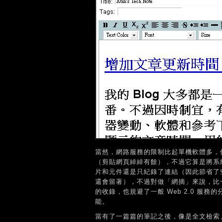
當然，網路服務的限制比起單機軟體多，像
（剪貼網頁綽綽有餘），不過它算是將系
片和元件還是只紀錄了連結（因此節省了
還會留著），不過對做「網摘」來說，比
的收錄，也規避了一般 Web 2.0 
能。
當有了一篇篇的筆記之後，像是全文檢索