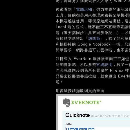
況，幹嘛努力灌溉去壯大人家的 Web 2.
後來看到「
電腦玩物
」強力推薦的筆記簿
工具，目的都是用來整理網路甚至單機瀏
本機端離線使用，即便原始網站掛點，還
Local 端的程式，總不能三不五時帶
題（還要搞同步工具來同步筆記...），
該軟體竟然推出「
網路版
」，除了能和單機
和快掛掉的 Google Notebook
簡單要求，網路書籤可以丟掉啦，也不需
註冊登入 EverNote 服務後畫面空
到瀏覽器吧，所以參照
官網說明
，拉了一
同步就會同步到我所有電腦的 Firefo
只要去按那個書籤按鈕，就會跳出 Ever
啦！
用書籤按鈕擷取網頁的畫面