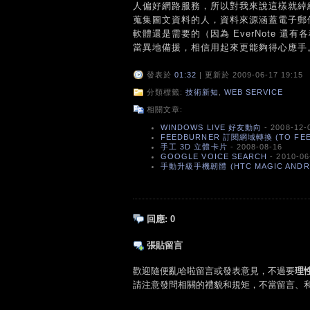
人偏好網路服務，所以對我來說這樣就綽
蒐集圖文資料的人，資料來源涵蓋電子郵
軟體還是需要的（因為 EverNote 還
當異地備援，相信用起來更能夠得心應手
發表於
01:32
| 更新於 2009-06-17 19:15
分類標籤:
技術新知
,
WEB SERVICE
相關文章:
WINDOWS LIVE 好友動向
- 2008-12-
FEEDBURNER 訂閱網域轉換 (TO FEE
手工 3D 立體卡片
- 2008-08-16
GOOGLE VOICE SEARCH
- 2010-06
手動升級手機韌體 (HTC MAGIC ANDROID
回應:
0
張貼留言
歡迎隨便亂哈啦留言或發表意見，不過要
理
請注意發問相關的禮貌和規矩，不當留言、