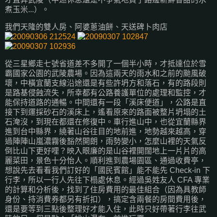
煮玉米...）。
我們天隆的雙人房、阿婆蔥油餅、天送碑卜肉店
從三星鄉走七號省道差不多開了一個半小時，才抵達位於雪
霸國家公園的武陵農場。因為這兩天的雨水和之前的颱風破
壞，中橫宜蘭支線沿途還是有些許坍方和落石，有的路段則
是路基侵蝕流失，所幸都有公路養護單位的處理和監控，才
能保持道路的通暢。中間還有一段「溪床便道」，公路是直
接下到運採砂石的溪床上，遙看原來的路面被整片坍塌的土
石淹沒，到現在都還在修復中。車行進山中，也從宜蘭縣界
進到台中縣界，繞著山谷往目的地前進，地勢越來越高，穿
過陣陣山嵐濃霧後豁然開朗，雨勢變小，怎麼山裡的天氣反
倒比山下更好哩？映入眼廉的是山谷裡開闊地上一片片的高
麗菜田，景色十分怡人。順利進到農場園區、通過收費亭，
想說先去看看我們訂好的「國民賓館」能不能先 Check-in 下
行李，所以一行人先往下榻處休息。經過吳姓友人 CFA 專業
的計算和分析後，找到了住房費用的最佳組合（因為具教師
身份、持消費券都另有折扣），搞定含兩餐的房間費用後，
還是要等到三點後整理好才能入住，此時只好帶著行李往武