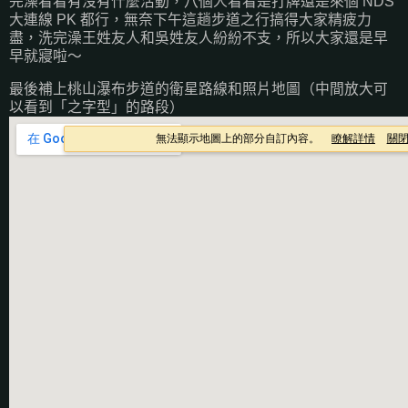
完澡看看有沒有什麼活動，八個人看看是打牌還是來個 NDS
大連線 PK 都行，無奈下午這趟步道之行搞得大家精疲力
盡，洗完澡王姓友人和吳姓友人紛紛不支，所以大家還是早
早就寢啦～
最後補上桃山瀑布步道的衛星路線和照片地圖（中間放大可
以看到「之字型」的路段）