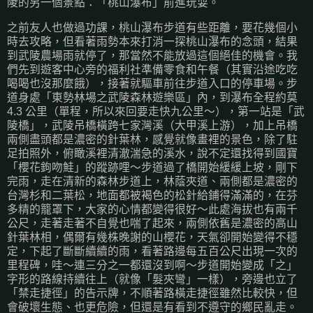
陵的另一個景點：「桃山瀑布」前進玩耍。
之前友人也做過功課，桃山瀑布步道有些距離，要花幾個小
時去攻略，但看著雨勢本來打消一探桃山瀑布的念頭，結果
到武陵農場雨就停了，那當然不能放過這個絕佳的機會。我
們先到遊客中心旁的福利社準備零食和午餐（其實沿途吃吃
喝喝也沒那麼餓），接著就驅車前往步道入口的停車場。步
道身處「東勢林場之武陵森林遊樂區」內，到瀑布全程約莫
4.3 公里（單程，所以來回要走快九公里～），第一站是「武
陵橋」，武陵吊橋橫跨七家灣溪（大甲溪上游），加上吊橋
兩側盡頭都是濃密的針葉林，感覺就像畫裡的景色，除了駐
足拍照外，俯瞰溪裡清澈湍急的溪水，說不定還找得到國寶
「櫻花鉤吻鮭」的蹤跡哩～步道過了橋開始緩緩上坡，剛下
完雨，走在清新的森林步道上，林蔭夾道、兩側都是濃密的
台灣杉和二葉松，地面都被褐色的松針給鋪得滿滿的，在芬
多精的籠罩下，大家的心情都變得很好～此處海拔也有兩千
公尺，走著走著不自覺也喘了起來，兩側依舊是濃密的高山
針葉林相，偶爾有幾株晚謝的山櫻花，天氣卻開始變得不穩
定，下起了斷斷續續的雨，看著路邊每五百公尺出現一次的
里程碑，哇～連三分之一都還沒到啊～步道開始變成「之」
字形的路線持續往上（就像「髮夾彎」一樣），旁邊也立了
「禁走捷徑」的告示牌，不順著路橫走捷徑雖然比較快，但
會破壞生態、也更危險，但還是有看到不遵守的鄉民亂走。