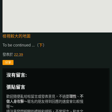
檢視較大的地圖
To be continued ...（
下
）
發表於
22:39
分享
沒有留言:
張貼留言
歡迎隨便亂哈啦留言或發表意見，不過要
理性
、
不
做人身攻擊
～匿名的朋友得到回應的速度會比較慢
喔～
請注意發問相關的禮貌和規矩，不當留言、和本文