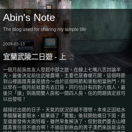
Abin's Note
The blog used for sharing my simple life
2009-03-13
宜蘭武陵二日遊 - 上
一個月前吳姓友人發起中部之旅，在線上七嘴八舌討論半
天，最後決定前往武陵農場，主要也是春暖花開，這個時節
到山裡面踏青最是適合～由於這個時節和景點相當熱門，所
以早在一個月前就要先去訂房，同行估計有四對八個人，最
後只「搶」到兩間雙人房和一間四人房，住的問題搞定就可
以出發啦！
越接近出遊的日子，天氣的狀況卻越不理想。本來正因枯水
季醞釀著要限水，結果過了「驚蟄」後就開始連日下雨，甚
至還要發佈大雨特報，雖然旱象解決了，但對我們要去山裡
踏青實在很不適合啊！不過這對熱血的男子漢們來說是沒在