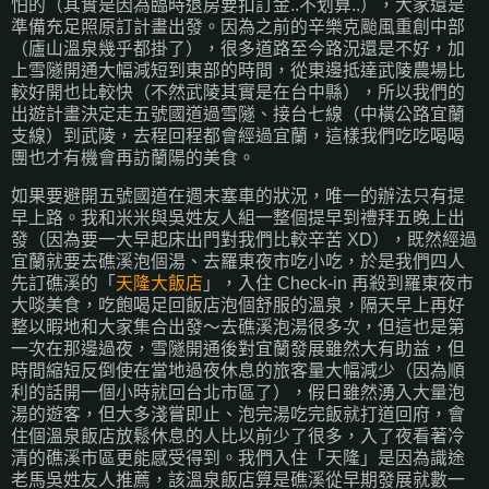
怕的（其實是因為臨時退房要扣訂金..不划算..），大家還是
準備充足照原訂計畫出發。因為之前的辛樂克颱風重創中部
（廬山溫泉幾乎都掛了），很多道路至今路況還是不好，加
上雪隧開通大幅減短到東部的時間，從東邊抵達武陵農場比
較好開也比較快（不然武陵其實是在台中縣），所以我們的
出遊計畫決定走五號國道過雪隧、接台七線（中橫公路宜蘭
支線）到武陵，去程回程都會經過宜蘭，這樣我們吃吃喝喝
團也才有機會再訪蘭陽的美食。
如果要避開五號國道在週末塞車的狀況，唯一的辦法只有提
早上路。我和米米與吳姓友人組一整個提早到禮拜五晚上出
發（因為要一大早起床出門對我們比較辛苦 XD），既然經過
宜蘭就要去礁溪泡個湯、去羅東夜市吃小吃，於是我們四人
先訂礁溪的「
天隆大飯店
」，入住 Check-in 再殺到羅東夜市
大啖美食，吃飽喝足回飯店泡個舒服的溫泉，隔天早上再好
整以暇地和大家集合出發～去礁溪泡湯很多次，但這也是第
一次在那邊過夜，雪隧開通後對宜蘭發展雖然大有助益，但
時間縮短反倒使在當地過夜休息的旅客量大幅減少（因為順
利的話開一個小時就回台北市區了），假日雖然湧入大量泡
湯的遊客，但大多淺嘗即止、泡完湯吃完飯就打道回府，會
住個溫泉飯店放鬆休息的人比以前少了很多，入了夜看著冷
清的礁溪市區更能感受得到。我們入住「天隆」是因為識途
老馬吳姓友人推薦，該溫泉飯店算是礁溪從早期發展就數一