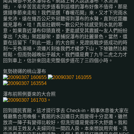
聞其聲卻不見水瀑得名。網路上有人說該瀑布「水流涓
細」，辛辛苦苦走完步道看到這樣的瀑布好像不值得，那是
選錯季節來走啦！我們是選「春暖花開」來，又才下完雨水
量充沛，遠在幾百公尺外就聽得到瀑布的水聲，直到近距離
親見瀑布，哇！真是壯觀啊～數公尺外就感受到水氣的寒
意，如果靠近瀑布仰頭直視，更能感受其震撼～友人們紛紛
拿出「大砲」架起腳架，要捕捉瀑布的壯麗景色，當然，還
要在這留下「到此一遊」的大合照，見證挑戰步道成功的時
刻～天色漸暗，流連片刻後我們才緩步下山，下坡雖然比較
輕鬆，但雨勢越晚似乎越大，我們還是費了九牛二虎之力才
回到車上，估計來回走完整個步道花了三四個小時。
氣勢磅礡的桃山瀑布
瀑布前照例要來的大合照
回到國民賓館，這才提行李去 Check-in，稍事休息後大家在
餐廳集合用晚餐。賓館的水因連日大雨變得十分混濁，雖然
放流一陣子有變得比較好，但洗完還是覺得不大舒適。我和
米米與王姓友人夫婦同住一間四人房，本來想說用完餐、洗