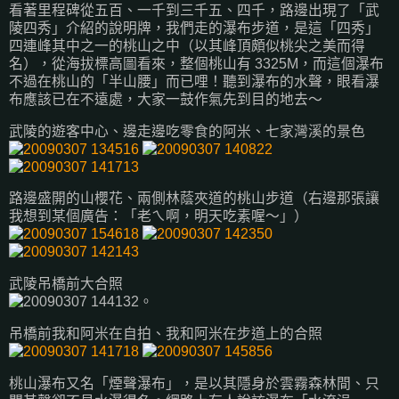
看著里程碑從五百、一千到三千五、四千，路邊出現了「武
陵四秀」介紹的說明牌，我們走的瀑布步道，是這「四秀」
四連峰其中之一的桃山之中（以其峰頂頗似桃尖之美而得
名），從海拔標高圖看來，整個桃山有 3325M，而這個瀑布
不過在桃山的「半山腰」而已哩！聽到瀑布的水聲，眼看瀑
布應該已在不遠處，大家一鼓作氣先到目的地去～
武陵的遊客中心、邊走邊吃零食的阿米、七家灣溪的景色
路邊盛開的山櫻花、兩側林蔭夾道的桃山步道（右邊那張讓
我想到某個廣告：「老ㄟ啊，明天吃素喔～」）
武陵吊橋前大合照
吊橋前我和阿米在自拍、我和阿米在步道上的合照
桃山瀑布又名「煙聲瀑布」，是以其隱身於雲霧森林間、只