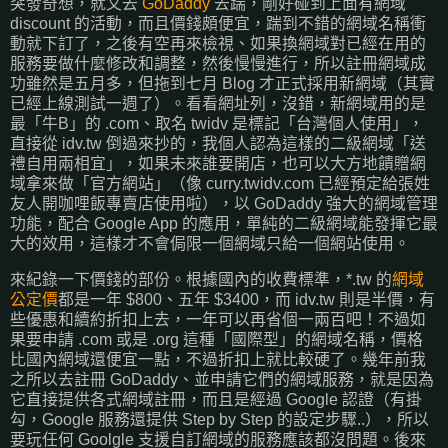
突發奇想，就又去
GoDaddy
去踹，剛好碰到上面有網域
discount 的活動，而且價錢頗便宜，踹到不錯的網域名稱衝
動就下訂了，之後有空再來檢視、如果換網域對已經在用的
服務要做什麼修改和調整，然後慢慢進行，所以註冊網域成
功雖然是五月多，但拖到七月 Blog 才正式採用新網域（其實
已經上線測試一週了）。看看網址列，沒錯，新網域用的是
最「牛B」的 .com、取名 twidv 是標記「台灣個人使用」，
直接從 idv.tw 倒過來抄的，我個人認為這樣的二級網域「送
禮自用兩相宜」，如果未來誰要開店，也可以大方地饋贈網
域拿來做「官方網站」（像 curry.twidv.com 已經預定給張姓
友人開咖哩飯專賣店使用啦），以 GoDaddy 強大的網域管理
功能，配合 Google App 的應用，單純的二級網域能發揮它最
大的效用，這樣才不會侷限一個網域只給一個網站使用。
來紀錄一下價錢的部份。根據國內的收費標準，*.tw 的
網域
公定價
都是一年 $800、五年 $3400，而 idv.tw 則是半價，有
些優惠和續約折扣上去，一年可以再省個一兩百吧！不過如
果要申請 .com 或是 .org 這種「國際型」的網域名稱，價格
比國內網域還便宜一點，不過折扣上就比較硬了。幾年前我
之所以去註冊 GoDaddy、並申請它們的網域服務，就是因為
它直接提供各式網域註冊，而且是經過 Google 認證（有掛
勾，Google 服務還提供 Step by Step 的設定步驟..），所以
要玩任何 Goolgle 支援自訂網域的服務應該都沒問題。後來