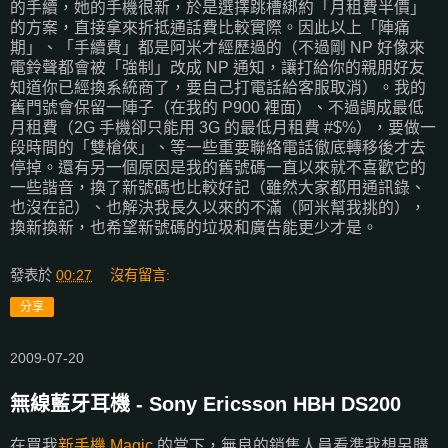
的手續，她的手機很新，於是選擇跳槽綁約「月租費半價」
的方案，直接拿來折抵通話費比較實際。因此以上「陣痛
期」、「手續費」都是阿米才經歷過的（不過剛 NP 好像來
電鈴聲都會被「強制」改成 NP 通知，讓打給你的親朋好友
知道你已經換系統商了，要自己打電話給客服取消）。我的
舊門號會保留一陣子（在我的 P900 裡面）、不過調成最低
月租費（2G 手機卻只能用 3G 的最低月租費 #$%），要做一
段時間的「雙槍俠」、等一些重要聯絡電話徹底轉移後才去
停掉。還有另一個原因是我的舊號碼一直以來就不喜歡它的
一些諧音，換了新號碼也比較好記（雖然大家都用通訊錄、
也沒在記）、也解決我長久以來的不滿（阿米幫我挑的），
換新換新，也希望新號碼的垃圾和廣告能更少才是。
發表於
00:27
沒有留言:
分享
2009-07-20
無線藍牙耳機 - Sony Ericsson HBH DS200
在買我
新手機 Magic
的當下，無良的銷售人員看準我想另購