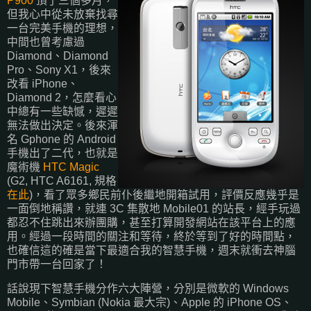
P900
頂了三個多月，
但我心中從未放棄找尋
一台完美手機的理想，
中間也曾考慮過
Diamond、Diamond
Pro、Sony X1，後來
改看 iPhone、
Diamond 2，怎麼看心
中總有一些缺憾，遲遲
無法做出決定。後來渾
名 Gphone 的 Android
手機出了二代，也就是
魔術機
HTC Magic
(G2, HTC A6161, 規格
在此
)，看了眾多鄉民前仆後繼地開箱試用，評價反應幾乎是
一面倒地稱讚，就連 3C 集散地 Mobile01 的站長，經手玩過
都忍不住跳出來辦團購，甚至打算開發網站在該平台上的應
用。經過一段時間的關注和等待，終於等到了好的時間點，
也確信這的確是當下最適合我的智慧手機，週末就衝去神腦
門市帶一台回家了！
話說現下智慧手機分作六大陣營，分別是微軟的 Windows
Mobile、Symbian (Nokia 最大宗)、Apple 的 iPhone OS、