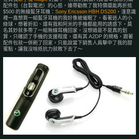
配件包（台製電池）的心態，連帶勸敗了我特價還能再折抵
$500 的無線藍牙耳機：
Sony Ericsson HBH DS200
，淺意識
裡一直想買一組藍牙耳機的我好像被催眠了，看著迷人的小
綠球，想著折扣、還有我和阿米的手機都能用的誘惑下，莫
名其妙就多帶了一組無線耳機回家，沒想過是不是真的划
算，只確認了手機的支援程度，還有其 A2DP 的規格，跟著
配件包就一併刷了回家，只能說當下銷售人員擊中了我的甜
蜜點，讓我沒啥抵抗力就敗下去了～