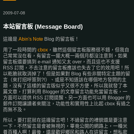
2009-07-08
本站留言板 (Message Board)
這邊是
Abin's Note
Blog 的留言板！
用了一段時間的
cbox
，雖然這個留言板服務很不錯，但我自
己常常沒在看，有留言一擺大概一兩個月都沒注意到，如果
留言板還要搞到 e-mail 通知又太 over，而且這也不支援
RSS 訂閱，不去注意的留言板應該也失去了它的效用吧！所
以乾脆就取消掉了！但是如果對 Blog 有些非關特定主題的留
言（來打招呼簽到?!）、或是不知道該在哪個地方發問的主
題，沒有了這樣的留言版似乎又很不方便，所以我就發了本
篇文章，打算利用 Blogger 的文章留言功能充當留言板，一
方面可以提供 RSS 訂閱提醒、另一方面也可以用 Blogger 的
郵件訂閱讓讀者來關注，功能性和實用性上比起 cbox 有過之
而無不及。
所以，要打屁就在這邊留言吧！不過留言的禮貌還是要注意
一下，不然留言是會被無視的，畢竟公開的網路上，一種米
養百種人啊！最後，還是歡迎鄉民和路人在這留言，想私密