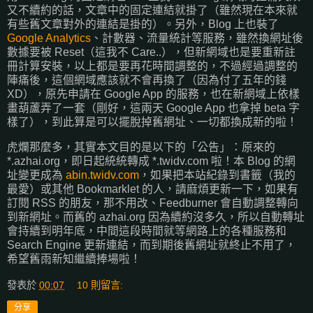
又不續約的話，文章中的固定連結就掛了（雖然現在本來就
有些舊文章對外的連結是掛的）。另外，Blog 上也裝了
Google Analytics
、計數器、流量統計等服務，雖然換網址後
數據要被 Reset（這我不 Care..），但新網域也是要重新註
冊計算安裝，以上都是要再花時間調整的，不過經過調整的
陣痛後，這個網域應該就不會再換了（因為付了五年的錢
XD），原先申請在 Google App 的服務，也在新網域上依樣
畫葫蘆弄了一套（剛好，這兩天 Google App 也拿掉 beta 字
樣了），到此算是可以擺脫掉舊網址、一切都換成新的啦！
虎爛那麼多，其實本文目的是以下的「公告」：原來的
*.azhai.org，即日起統統轉成 *.twidv.com 啦！本 Blog 的網
址變更成為
abin.twidv.com
，如果把本站紀錄到書籤（我的
最愛）或其他 Bookmarklet 的人，請麻煩更新一下，如果有
訂閱 RSS 的朋友，那不用改、Feedburner 會自動調整轉向
到新網址。而舊的 azhai.org 因為續約沒多久，所以自動轉址
會持續到明年底，中間這段時間就等網路上的各種服務和
Search Engine 更新連結，而到期後舊網址就終止不用了，
希望舊雨新知繼續捧場啦！
發表於
00:07
10 則留言:
分享