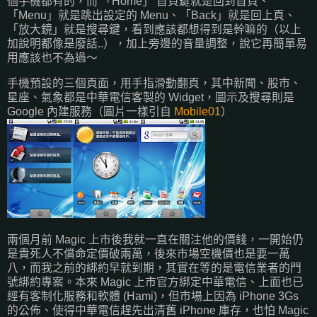
個手機都有的，而 「Home」 首頁鍵就是回到首頁、
「Menu」就是跳出設定的 Menu、「Back」就是回上頁、
「放大鏡」就是搜尋鍵，看到應該都想得到是幹嘛的（以上
加說明都像是廢話..），加上旁邊的音量調整，說它再簡單易
用應該也不為過～
手機預設的三個頁面，用手指滑動翻頁，其中新聞、股市、
星座、氣象都是中華電信客製的 Widget，圖示及搜尋則是
Google 內建服務（圖片一樣引自
Mobile01
）
兩個月前 Magic 上市後我就一直在關注他的價錢，一開始仍
是貴死人不償命定價破兩萬，後來市場空機價也是要一萬
八，而我之前的綁約早就到期，其實在等的是電信業者的門
號綁約專案。本來 Magic 上市官方綁定中華電信、上面也已
經有客制化服務和軟體 (Hami)，但市場上因為 iPhone 3Gs
的公佈、使得中華電信趕先出清舊 iPhone 庫存，也怕 Magic