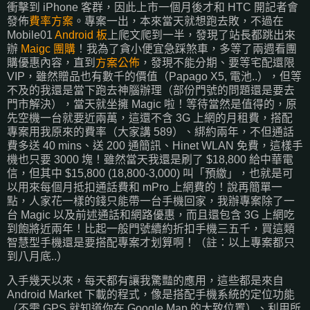
衝擊到 iPhone 客群，因此上市一個月後才和 HTC 開記者會
發佈
費率方案
。專案一出，本來當天就想跑去敗，不過在
Mobile01
Android 板
上爬文爬到一半，發現了站長都跳出來
辦
Maigc 團購
！我為了貪小便宜急踩煞車，多等了兩週看團
購優惠內容，直到
方案公佈
，發現不能分期、要等宅配還限
VIP，雖然贈品也有數千的價值（Papago X5, 電池..），但等
不及的我還是當下跑去神腦辦理（部份門號的問題還是要去
門市解決），當天就坐擁 Magic 啦！等待當然是值得的，原
先空機一台就要近兩萬，這還不含 3G 上網的月租費，搭配
專案用我原來的費率（大家講 589）、綁約兩年，不但通話
費多送 40 mins、送 200 通簡訊、Hinet WLAN 免費，這樣手
機也只要 3000 塊！雖然當天我還是刷了 $18,800 給中華電
信，但其中 $15,800 (18,800-3,000) 叫「預繳」，也就是可
以用來每個月抵扣通話費和 mPro 上網費的！說再簡單一
點，人家花一樣的錢只能帶一台手機回家，我辦專案除了一
台 Magic 以及前述通話和網路優惠，而且還包含 3G 上網吃
到飽將近兩年！比起一般門號續約折扣手機三五千，買這類
智慧型手機還是要搭配專案才划算啊！（註：以上專案都只
到八月底..）
入手幾天以來，每天都有讓我驚豔的應用，這些都是來自
Android Market 下載的程式，像是搭配手機系統的定位功能
（不需 GPS 就知道你在 Google Map 的大致位置）、利用所