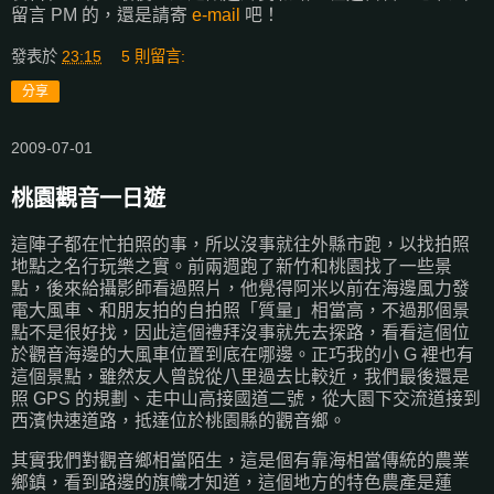
留言 PM 的，還是請寄
e-mail
吧！
發表於
23:15
5 則留言:
分享
2009-07-01
桃園觀音一日遊
這陣子都在忙拍照的事，所以沒事就往外縣市跑，以找拍照
地點之名行玩樂之實。前兩週跑了新竹和桃園找了一些景
點，後來給攝影師看過照片，他覺得阿米以前在海邊風力發
電大風車、和朋友拍的自拍照「質量」相當高，不過那個景
點不是很好找，因此這個禮拜沒事就先去探路，看看這個位
於觀音海邊的大風車位置到底在哪邊。正巧我的小 G 裡也有
這個景點，雖然友人曾說從八里過去比較近，我們最後還是
照 GPS 的規劃、走中山高接國道二號，從大園下交流道接到
西濱快速道路，抵達位於桃園縣的觀音鄉。
其實我們對觀音鄉相當陌生，這是個有靠海相當傳統的農業
鄉鎮，看到路邊的旗幟才知道，這個地方的特色農產是蓮