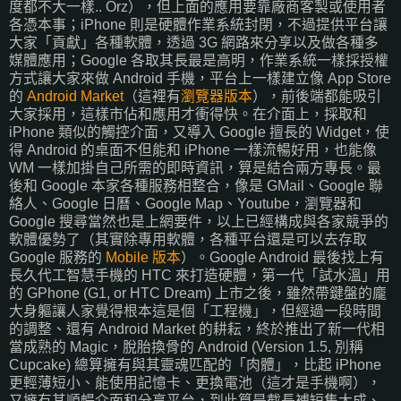
度都不大一樣.. Orz），但上面的應用要靠廠商客製或使用者
各憑本事；iPhone 則是硬體作業系統封閉，不過提供平台讓
大家「貢獻」各種軟體，透過 3G 網路來分享以及做各種多
媒體應用；Google 各取其長最是高明，作業系統一樣採授權
方式讓大家來做 Android 手機，平台上一樣建立像 App Store
的
Android Market
（這裡有
瀏覽器版本
），前後端都能吸引
大家採用，這樣市佔和應用才衝得快。在介面上，採取和
iPhone 類似的觸控介面，又導入 Google 擅長的 Widget，使
得 Android 的桌面不但能和 iPhone 一樣流暢好用，也能像
WM 一樣加掛自己所需的即時資訊，算是結合兩方專長。最
後和 Google 本家各種服務相整合，像是 GMail、Google 聯
絡人、Google 日曆、Google Map、Youtube，瀏覽器和
Google 搜尋當然也是上網要件，以上已經構成與各家競爭的
軟體優勢了（其實除專用軟體，各種平台還是可以去存取
Google 服務的
Mobile 版本
）。Google Android 最後找上有
長久代工智慧手機的 HTC 來打造硬體，第一代「試水溫」用
的 GPhone (G1, or HTC Dream) 上市之後，雖然帶鍵盤的龐
大身軀讓人家覺得根本這是個「工程機」，但經過一段時間
的調整、還有 Android Market 的耕耘，終於推出了新一代相
當成熟的 Magic，脫胎換骨的 Android (Version 1.5, 別稱
Cupcake) 總算擁有與其靈魂匹配的「肉體」，比起 iPhone
更輕薄短小、能使用記憶卡、更換電池（這才是手機啊），
又擁有其順暢介面和分享平台，到此算是截長補短集大成、