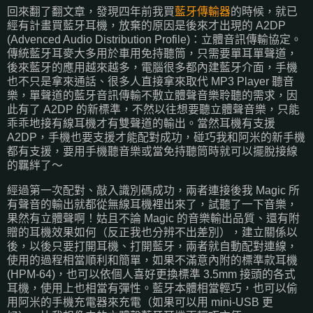
回來翻了翻文章，發現四年前我買
藍牙傳輸器
的時候，就已
經有計畫買藍牙耳機，放棄的原因是後來才出現的 A2DP
(Advenced Audio Distribution Profile)：立體音訊傳輸協定。
傳統藍牙耳麥大多用於車用免持聽筒，只需要單耳單聲道，
後來藍牙的應用越來越多，電腦很多都內建藍牙介面，手機
也不只是拿來通話、很多人直接拿來取代 MP3 Player 聽音
樂，單聲道的藍牙音訊傳輸不敷立體聲音樂聆聽的需求，因
此有了 A2DP 的新標準，不然以往想要聽立體聲音樂，只能
乖乖地接有線耳機才有雙聲道的輸出。當然耳機有支援
A2DP，手機也要支援才能配對成功，碰巧我和阿米的新手機
都有支援，要用手機聽音樂或當免持聽筒時就可以擺脫接線
的羈絆了～
經過第一次配對、敲入識別碼成功，兩者連接後我 Magic 所
有聲音的輸出就都從無線耳機裡出來了，試聽了一下音樂，
果然有立體聲啊！姑且不論 Magic 的音樂輸出品質、還有附
贈的耳機效果如何（反正我也分辨不出差別），建立關係以
後，以後只要打開耳機、打開藍牙，兩者就自動配對連線，
使用的過程相當順利和簡單，如果不滿意內附的標準款耳機
(HPM-64)，也可以依個人喜好更換標準 3.5mm 接頭的各式
耳機，使用上也相當有彈性。藍牙本體相當輕巧，也可以偷
用阿米的手機充電器來充電（如果可以用 mini-USB 更