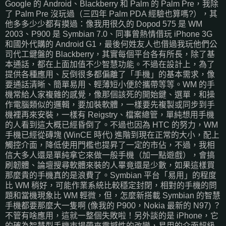
Google 的 Android、Blackberry 和 Palm 的 Palm Pre，我除
了 Palm Pre 沒玩過（三四年 Palm PDA 經驗也算嗎?），其
他多多少少都有摸過：像我用很久的 Dopod 575 是 WM
2003、P900 是 Symbian 7.0、同事曾熱情借玩 iPhone 3G
和國外代購的 Android G1，最後何姓友人也借過我玩他們公
司代工鍵盤的 Blackberry，其實每個平台各有所長，除了基
本通話，都在上面加值不少智慧功能。不過在設計上，為了
提供各種應用、反倒很多都偏離了「手機」的基本需求，像
要通話清晰、簡單易用、輕薄短小便於攜帶等等。WM 的手
機常給人家複雜的感覺，像那個該死的開始鍵、選單，和操
作電腦類似的邏輯，要加裝軟體，一樣要先複製或同步到手
機裡再來安裝，一樣有 Reigstry、檔案總管，單純想用手機
的人看到這大概已經昏倒了。不過也因為 HTC 的努力，WM
手機已經從磚塊 (WinCE 時代) 進階到現在正常的大小，配上
觸控介面，降低使用門檻也提昇了一定的市佔，不過，我相
信大多人還是單純拿它來做一般手機（加一點遊戲），會搞
刷韌體、論壇搜尋軟體來裝的人畢竟還是少數，如果這樣買
那麼貴的手機真的是浪費了。Symbian 平台「易用」的程度
比 WM 稍好，可能作業系統比較穩定封閉，相對的手機的問
題和當機現象比 WM 輕微，但，怎麼新搭載 Symbian 的智慧
手機都要那麼大一隻啊 (像我的 P900，Nokia 最新的 N97) ？
不管有啥應用，這就一整個失敗啦！另外談的是 iPhone，它
的確為智慧型手機市場帶來震撼性的改變，易用的介面超級