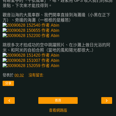
有瞭望亭的「十號風車」，嗯，趕緊用 GPS 收入我們的私房
景點，下次來才能找得到。
觀音沿海的大風車群、我們開車直接到海灘邊（小黑在正下
方）、旁邊的海灘（一根根的是籬笆）
跳很多次才拍成功的空中跳躍照片、在沙灘上做日光浴的阿
米、和阿米的自拍合照（當地的風和陽光都很大..）
發表於
00:32
沒有留言:
分享
‹
›
首頁
查看網路版