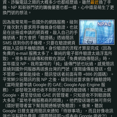
資、詐騙電話之類的大概多少也都經歷過，雖然
最近
換了手
機、NP 和新辦門號的購機優惠也都一樣，心中還是萌生了更
換門號的想法。
因為我常常用一些國外的網路服務，碰到
了幾次對方要求用手機做身份驗證，也就
是在註冊或申請的網頁裡，敲入自己的手
機號碼，對方會把「驗證碼」透過簡訊
SMS 送到你的手機裡，只要在驗證網頁
裡敲入這個手機驗證碼，身份驗證的流程才算是完成（因為
免費的 e-mail 服務太多了，單純的電子郵件驗證太過浮濫所
致）。很多年前遠傳和微軟在測試「免費網路傳簡訊」時，
當年還沒 NP、我用當時的「純」遠傳門號也玩過，感覺簡訊
是繞到國外伺服器再送進台灣的門號（僅限遠傳能發送，但
不管那一家都能接收，簡訊發送者前面有帶 +886 的國碼）。
平常鮮少玩簡訊的我 NP 之後，碰到前述要求做手機驗證時
（當時是要申請 Google 的 GAE; Google App Engine 服
務），卻發現怎樣也收不到對方發送的驗證碼！期間我上網
Google、甚至發信給 GAE 的管理者，只知道收不到驗證碼
大多是「當地手機服務商的問題」，他們發送端也無可奈何
（還好管理者當下幫我開通帳號免驗證）。後來，聽說
Google 日曆支援用簡訊來通知「待辦事項」，而且好像收訊
端也沒有額外費用（國際簡訊耶～成本由 Google 吸收?!），