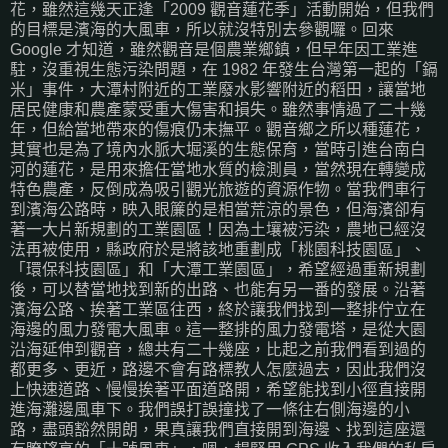
花，雖然這幾天正逢「2009 觀音蓮花季」活動開始，但我們
的目標是濱海的大風車，所以就沒特別去參觀囉。回來
Google 才知道，雖然觀音是個農業鄉鎮，但早年因工業進
駐，沒重視生態污染問題，在 1982 年發生台灣第一起的「鎘
米」事件，大潭村附近的工業廢水影響附近的稻田，讓當地
居民健康和農產蒙受重大傷害和損失。雖然事情過了二十幾
年，但給當地帶來的傷痕仍未撫平。觀音鄉之所以種蓮花，
其實也是為了境內水脈大堀溪的生態保育，當時引進台南白
河的蓮花，是用來擔任當地水質的檢測員，當然現在轉變成
特色農產，反倒成為吸引觀光旅遊的資源作物。當我們車行
到濱海公路時，映入眼簾的是相當荒涼的景色，但海濱卻有
著一大片新規劃的工業園區！因為土壤被污染，農地已經沒
法再被使用，縣政府於是將該地重劃成「桃園科技園區」、
「環保科技園區」和「大潭工業園區」，希望經過重新規劃
後，可以替當地找到新的出路、也能有另一番的發展。沿著
濱海公路、挨著工業區往西，終於讓我們找到一整排佇立在
海邊的風力發電大風車。這一整排的風力發電塔，是從大園
沿海延伸到觀音，總共有二十幾座，比起之前我們看到過的
都更多、更近，路邊不會有路標教人怎麼過去，因此我們沒
上快速道路、慢慢挨著平面道路開，希望能找到小徑直接開
進海灘邊風車下。我們誤打誤撞找了一條往右側海邊的小
路，盡頭豁然開朗，果真讓我們直接開到海邊、找到這座還