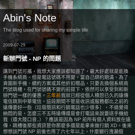
Abin's Note
The blog used for sharing my simple life
2009-07-29
新辦門號 - NP 的問題
講到門號可攜，我想大家應該都知道了，最大好處就是能換
手機系統商、但是電話號碼不用變。當自己綁約期滿、為了
貪圖新手機、續約方案或其他折扣贈品，只要去換個系統商
門號跳槽，在門號號碼不變的前提下，依然可以享受到和新
辦門號一樣的優惠。
三年前
我就已經從個人積怨已久的遠傳
電信跳到中華電信，這段期間不管是收訊或服務都比之前的
遠傳要好一些（垃圾簡訊和行銷電話也少很多），不過覺得
納悶的是，怎麼三不五時遠傳還是會打電話來說要送手機給
我（還大陸口音..）？應該是因為 NP 前所有個人資料放在遠
傳，跳槽後那些資訊管你那麼多還是能拿來做行銷 XD。後來
想想該門號 NP 前後也用了六七年以上，什麼銀行洩漏個