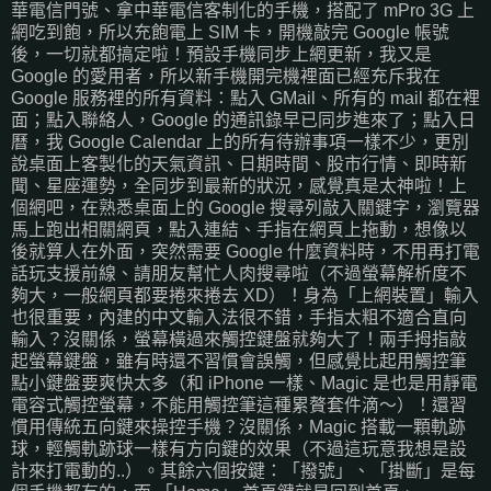
華電信門號、拿中華電信客制化的手機，搭配了 mPro 3G 上
網吃到飽，所以充飽電上 SIM 卡，開機敲完 Google 帳號
後，一切就都搞定啦！預設手機同步上網更新，我又是
Google 的愛用者，所以新手機開完機裡面已經充斥我在
Google 服務裡的所有資料：點入 GMail、所有的 mail 都在裡
面；點入聯絡人，Google 的通訊錄早已同步進來了；點入日
曆，我 Google Calendar 上的所有待辦事項一樣不少，更別
說桌面上客製化的天氣資訊、日期時間、股市行情、即時新
聞、星座運勢，全同步到最新的狀況，感覺真是太神啦！上
個網吧，在熟悉桌面上的 Google 搜尋列敲入關鍵字，瀏覽器
馬上跑出相關網頁，點入連結、手指在網頁上拖動，想像以
後就算人在外面，突然需要 Google 什麼資料時，不用再打電
話玩支援前線、請朋友幫忙人肉搜尋啦（不過螢幕解析度不
夠大，一般網頁都要捲來捲去 XD）！身為「上網裝置」輸入
也很重要，內建的中文輸入法很不錯，手指太粗不適合直向
輸入？沒關係，螢幕橫過來觸控鍵盤就夠大了！兩手拇指敲
起螢幕鍵盤，雖有時還不習慣會誤觸，但感覺比起用觸控筆
點小鍵盤要爽快太多（和 iPhone 一樣、Magic 是也是用靜電
電容式觸控螢幕，不能用觸控筆這種累贅套件滴～）！還習
慣用傳統五向鍵來操控手機？沒關係，Magic 搭載一顆軌跡
球，輕觸軌跡球一樣有方向鍵的效果（不過這玩意我想是設
計來打電動的..）。其餘六個按鍵：「撥號」、「掛斷」是每