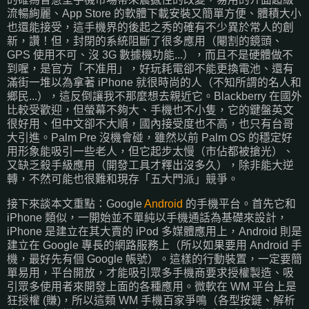
流暢絢麗、App Store 的軟體下載安裝又簡單方便、體積大小
也還能接受，這手機界的後起之秀的確有不少異於常人的創
新，讚！但，封閉的系統阻斷了很多應用（閹割的鏡頭、
GPS 使用不可、沒 3G 數據機功能...），而且不是硬體做不
到喔，是官方「不准用」，好玩耗電卻不能更換電池、還有
滿街一堆以為拿著 iPhone 就很時尚的人（不知所謂的名人和
鄉民...），這反倒讓我不那麼想去親近它。Blackberry 在國外
比較受歡迎，但螢幕不夠大、手機也不小隻，它的鍵盤英文
很好用、但中文卻不大順，國內接受度也不高，也只有台哥
大引進。Palm Pre 沒機會碰，雖然以前 Palm OS 的穩定好
用形象能吸引一些老人，但它起步太慢（市佔都被搶光）、
又缺乏殺手級應用（開發工具才釋出沒多久），除非能大逆
轉，不然可能也很難和現存「五大門派」競爭。
接下來談本文重點：Google
Android
的手機平台。首先它和
iPhone 類似，一開始並不單純以手機通話為基礎來設計，
iPhone 是建立在其大賣的 iPod 多媒體應用上，Android 則是
建立在 Google 專長的網路服務上（所以如果要用 Android 手
機，最好先有個 Google 帳號）。這樣的行動裝置，一定要簡
單易用，平台開放，才能吸引眾多手機商要求授權製造、吸
引眾多使用者來開發上面的各種應用。微軟在 WM 平台上是
狂授權 (賺)，所以這類 WM 手機百家爭鳴（各型按鍵、解析