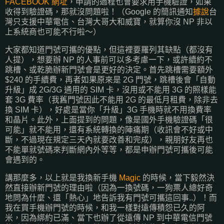
FACEBOOK 網址
，申請的過程也會要求用手機驗證，如果
收得到驗證碼，那就沒問題啦！（Google 的簡訊通知
據說
台
灣只支援中華電信、台灣大哥大和威寶，就算你沒 NP 非以
上系統商也可能不行啦～）
大家都知道門號可攜的優點，但這裡要羅列其缺點（都沒有
人提），想要辦 NP 的人事前可以多考慮一下，或許續約不
跳槽、或乾脆辦新門號會是更好的決定。首先跳槽需要額外
$240 的手續費，再者如果原來是 2G 門號，跳槽後會「自動
升級」成 2G/3G 通用的 SIM 卡，沒用或不能用 3G 的照樣能
套 3G 費率（我舊門號因此不能用 2G 的最低月租費，除非去
換 SIM 卡），好處是當你「升級」3G 手機時就不用換費率
和晶片。此外，上面提到的問題，像是國外手機驗證碼「很
可能」就不能用，還有系統轉換的陣痛期（收訊會不好或中
斷，不過現在規定三天內就要改善和完成），親朋好友再也
不能單就號碼來判斷網內外等等，都是申辦門號可攜後可能
會遇到的。
講那麼多，以上就是我換新手機
Magic
的時候，當下毅然決
然直接辦新門號的理由啦（因為一換號碼，一狗票人總好奇
地問為什麼、還「熱心」地告訴我有門號可攜這回事..）！而
我在買手機辦門號的時候，和我一樣對遠傳積怨已久的阿
米，因為綁約已滿、當下也辦了從遠傳 NP 到中華電信門號