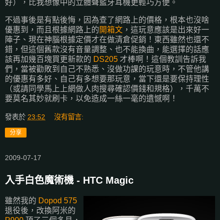
好），比我想像中的立體聲藍牙耳機更輕巧方便。
不過事後是有點後悔，因為查了網路上的價格，根本也沒啥
優惠到，而且根據網路上的
開箱文
，這玩意應該是出來好一
陣子、現在神腦根據定價才在做清倉促銷！東西雖然也還不
錯，但這個舊款沒有音量調整、也不能換曲，能選擇的話應
該再加幾百塊買更新款的
DS205
才棒啊！這個教訓告訴我
們，當被勸敗到自己不熟悉、沒做功課的玩意時，不管他講
的優惠有多好、自己有多想要那玩意，當下還是要保持理性
（或請同學馬上上網做人肉搜尋確認價錢和規格），千萬不
要莫名其妙就刷卡，以免造成一絲一毫的遺憾啊！
發表於
23:52
沒有留言:
分享
2009-07-17
入手白色魔術機 - HTC Magic
雖然我的
Dopod 575
退役後，改換阿米的