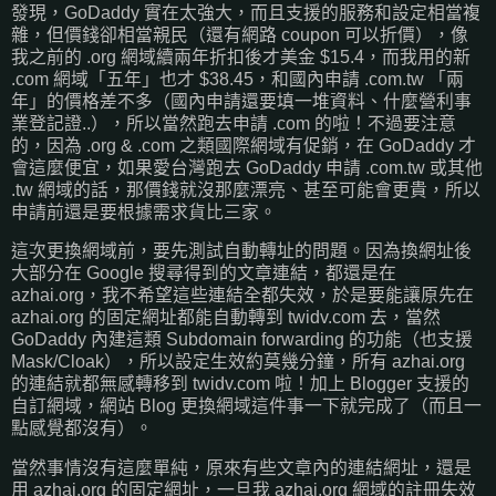
發現，GoDaddy 實在太強大，而且支援的服務和設定相當複
雜，但價錢卻相當親民（還有網路 coupon 可以折價），像
我之前的 .org 網域續兩年折扣後才美金 $15.4，而我用的新
.com 網域「五年」也才 $38.45，和國內申請 .com.tw 「兩
年」的價格差不多（國內申請還要填一堆資料、什麼營利事
業登記證..），所以當然跑去申請 .com 的啦！不過要注意
的，因為 .org & .com 之類國際網域有促銷，在 GoDaddy 才
會這麼便宜，如果愛台灣跑去 GoDaddy 申請 .com.tw 或其他
.tw 網域的話，那價錢就沒那麼漂亮、甚至可能會更貴，所以
申請前還是要根據需求貨比三家。
這次更換網域前，要先測試自動轉址的問題。因為換網址後
大部分在 Google 搜尋得到的文章連結，都還是在
azhai.org，我不希望這些連結全都失效，於是要能讓原先在
azhai.org 的固定網址都能自動轉到 twidv.com 去，當然
GoDaddy 內建這類 Subdomain forwarding 的功能（也支援
Mask/Cloak），所以設定生效約莫幾分鐘，所有 azhai.org
的連結就都無感轉移到 twidv.com 啦！加上 Blogger 支援的
自訂網域，網站 Blog 更換網域這件事一下就完成了（而且一
點感覺都沒有）。
當然事情沒有這麼單純，原來有些文章內的連結網址，還是
用 azhai.org 的固定網址，一旦我 azhai.org 網域的註冊失效