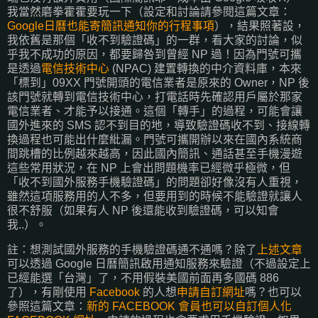
我當然磨拳霍霍要玩一下（設定和討論請參閱這篇文章：
Google日曆也能寄簡訊通知你的行程事項
），結果照著設，
我依舊是那個「收不到驗證碼」的一群，看大家的討論，似
乎我不成功的原因，都要歸咎到曾經 NP 過！因為門號可攜
是透過
電信技術中心
(NPAC) 建置轉換的中介資料庫，本來
「標到」09XX 門號開頭的電信業者是原來的 Owner，NP 後
該門號就轉到電信技術中心，打電話時先確認用戶屬於那家
電信業者、才能予以接通。這個「轉手」的過程，可能會讓
國外進來的 SMS 認不到目的地，導致驗證碼收不到、接線轉
換過程也可能出什麼紕漏。門號可攜開辦以來在國內系統商
間跳槽的比例越來越高，因此國內簡訊、通話甚至手機漫遊
這些常用狀況，在 NP 上會出問題機率已經微乎極微，但
「收不到國外服務手機驗證碼」的問題卻好像沒有人重視，
雖然這項服務用的人不多，但要用到的時候不能驗證就讓人
很不舒服（如果有人 NP 後還能收到驗證碼，可以知會
我..）。
註：想測試國外服務的手機驗證碼通不通嗎？除了
上述文章
可以透過 Google 日曆簡訊啟用通知服務來驗證（不過設定上
已經能選「台灣」了，不用假裝美國前面再多國碼 886
了），有剛使用
Facebook
的人想
申請自訂網址
嗎？也可以
參照這篇文章：
新的 FACEBOOK 會員也可以自訂個人化