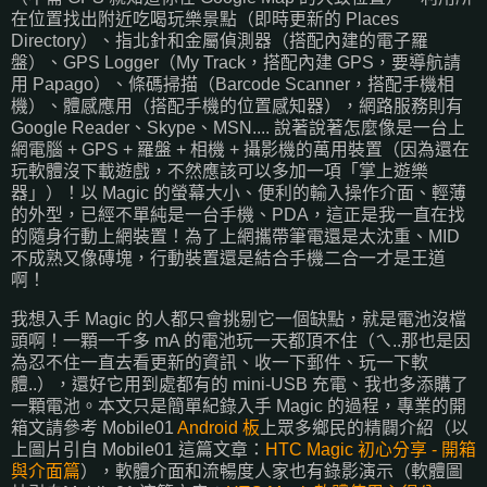
在位置找出附近吃喝玩樂景點（即時更新的 Places
Directory）、指北針和金屬偵測器（搭配內建的電子羅
盤）、GPS Logger（My Track，搭配內建 GPS，要導航請
用 Papago）、條碼掃描（Barcode Scanner，搭配手機相
機）、體感應用（搭配手機的位置感知器），網路服務則有
Google Reader、Skype、MSN.... 說著說著怎麼像是一台上
網電腦 + GPS + 羅盤 + 相機 + 攝影機的萬用裝置（因為還在
玩軟體沒下載遊戲，不然應該可以多加一項「掌上遊樂
器」）！以 Magic 的螢幕大小、便利的輸入操作介面、輕薄
的外型，已經不單純是一台手機、PDA，這正是我一直在找
的隨身行動上網裝置！為了上網攜帶筆電還是太沈重、MID
不成熟又像磚塊，行動裝置還是結合手機二合一才是王道
啊！
我想入手 Magic 的人都只會挑剔它一個缺點，就是電池沒檔
頭啊！一顆一千多 mA 的電池玩一天都頂不住（ㄟ..那也是因
為忍不住一直去看更新的資訊、收一下郵件、玩一下軟
體..），還好它用到處都有的 mini-USB 充電、我也多添購了
一顆電池。本文只是簡單紀錄入手 Magic 的過程，專業的開
箱文請參考 Mobile01
Android 板
上眾多鄉民的精闢介紹（以
上圖片引自 Mobile01 這篇文章：
HTC Magic 初心分享 - 開箱
與介面篇
），軟體介面和流暢度人家也有錄影演示（軟體圖