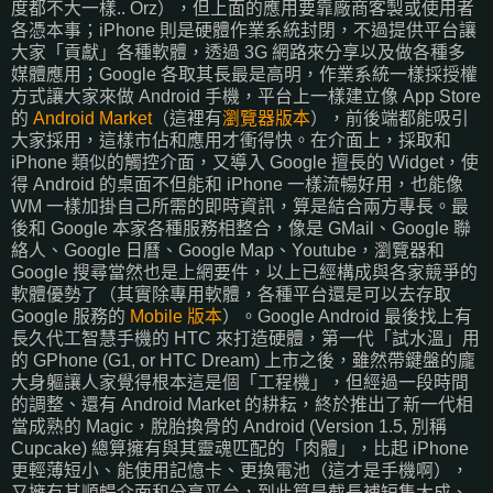
度都不大一樣.. Orz），但上面的應用要靠廠商客製或使用者
各憑本事；iPhone 則是硬體作業系統封閉，不過提供平台讓
大家「貢獻」各種軟體，透過 3G 網路來分享以及做各種多
媒體應用；Google 各取其長最是高明，作業系統一樣採授權
方式讓大家來做 Android 手機，平台上一樣建立像 App Store
的
Android Market
（這裡有
瀏覽器版本
），前後端都能吸引
大家採用，這樣市佔和應用才衝得快。在介面上，採取和
iPhone 類似的觸控介面，又導入 Google 擅長的 Widget，使
得 Android 的桌面不但能和 iPhone 一樣流暢好用，也能像
WM 一樣加掛自己所需的即時資訊，算是結合兩方專長。最
後和 Google 本家各種服務相整合，像是 GMail、Google 聯
絡人、Google 日曆、Google Map、Youtube，瀏覽器和
Google 搜尋當然也是上網要件，以上已經構成與各家競爭的
軟體優勢了（其實除專用軟體，各種平台還是可以去存取
Google 服務的
Mobile 版本
）。Google Android 最後找上有
長久代工智慧手機的 HTC 來打造硬體，第一代「試水溫」用
的 GPhone (G1, or HTC Dream) 上市之後，雖然帶鍵盤的龐
大身軀讓人家覺得根本這是個「工程機」，但經過一段時間
的調整、還有 Android Market 的耕耘，終於推出了新一代相
當成熟的 Magic，脫胎換骨的 Android (Version 1.5, 別稱
Cupcake) 總算擁有與其靈魂匹配的「肉體」，比起 iPhone
更輕薄短小、能使用記憶卡、更換電池（這才是手機啊），
又擁有其順暢介面和分享平台，到此算是截長補短集大成、