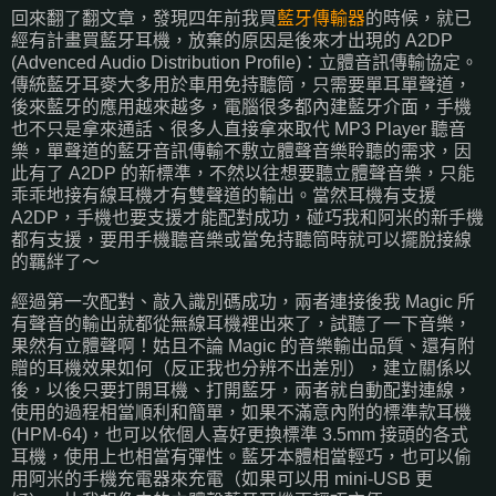
回來翻了翻文章，發現四年前我買
藍牙傳輸器
的時候，就已
經有計畫買藍牙耳機，放棄的原因是後來才出現的 A2DP
(Advenced Audio Distribution Profile)：立體音訊傳輸協定。
傳統藍牙耳麥大多用於車用免持聽筒，只需要單耳單聲道，
後來藍牙的應用越來越多，電腦很多都內建藍牙介面，手機
也不只是拿來通話、很多人直接拿來取代 MP3 Player 聽音
樂，單聲道的藍牙音訊傳輸不敷立體聲音樂聆聽的需求，因
此有了 A2DP 的新標準，不然以往想要聽立體聲音樂，只能
乖乖地接有線耳機才有雙聲道的輸出。當然耳機有支援
A2DP，手機也要支援才能配對成功，碰巧我和阿米的新手機
都有支援，要用手機聽音樂或當免持聽筒時就可以擺脫接線
的羈絆了～
經過第一次配對、敲入識別碼成功，兩者連接後我 Magic 所
有聲音的輸出就都從無線耳機裡出來了，試聽了一下音樂，
果然有立體聲啊！姑且不論 Magic 的音樂輸出品質、還有附
贈的耳機效果如何（反正我也分辨不出差別），建立關係以
後，以後只要打開耳機、打開藍牙，兩者就自動配對連線，
使用的過程相當順利和簡單，如果不滿意內附的標準款耳機
(HPM-64)，也可以依個人喜好更換標準 3.5mm 接頭的各式
耳機，使用上也相當有彈性。藍牙本體相當輕巧，也可以偷
用阿米的手機充電器來充電（如果可以用 mini-USB 更