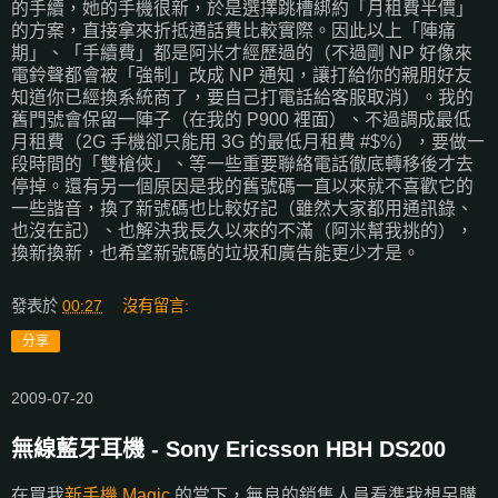
的手續，她的手機很新，於是選擇跳槽綁約「月租費半價」
的方案，直接拿來折抵通話費比較實際。因此以上「陣痛
期」、「手續費」都是阿米才經歷過的（不過剛 NP 好像來
電鈴聲都會被「強制」改成 NP 通知，讓打給你的親朋好友
知道你已經換系統商了，要自己打電話給客服取消）。我的
舊門號會保留一陣子（在我的 P900 裡面）、不過調成最低
月租費（2G 手機卻只能用 3G 的最低月租費 #$%），要做一
段時間的「雙槍俠」、等一些重要聯絡電話徹底轉移後才去
停掉。還有另一個原因是我的舊號碼一直以來就不喜歡它的
一些諧音，換了新號碼也比較好記（雖然大家都用通訊錄、
也沒在記）、也解決我長久以來的不滿（阿米幫我挑的），
換新換新，也希望新號碼的垃圾和廣告能更少才是。
發表於
00:27
沒有留言:
分享
2009-07-20
無線藍牙耳機 - Sony Ericsson HBH DS200
在買我
新手機 Magic
的當下，無良的銷售人員看準我想另購