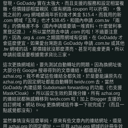
發現，GoDaddy 實在太強大，而且支援的服務和設定相當複
雜，但價錢卻相當親民（還有網路 coupon 可以折價），像
我之前的 .org 網域續兩年折扣後才美金 $15.4，而我用的新
.com 網域「五年」也才 $38.45，和國內申請 .com.tw 「兩
年」的價格差不多（國內申請還要填一堆資料、什麼營利事
業登記證..），所以當然跑去申請 .com 的啦！不過要注意
的，因為 .org & .com 之類國際網域有促銷，在 GoDaddy 才
會這麼便宜，如果愛台灣跑去 GoDaddy 申請 .com.tw 或其他
.tw 網域的話，那價錢就沒那麼漂亮、甚至可能會更貴，所以
申請前還是要根據需求貨比三家。
這次更換網域前，要先測試自動轉址的問題。因為換網址後
大部分在 Google 搜尋得到的文章連結，都還是在
azhai.org，我不希望這些連結全都失效，於是要能讓原先在
azhai.org 的固定網址都能自動轉到 twidv.com 去，當然
GoDaddy 內建這類 Subdomain forwarding 的功能（也支援
Mask/Cloak），所以設定生效約莫幾分鐘，所有 azhai.org
的連結就都無感轉移到 twidv.com 啦！加上 Blogger 支援的
自訂網域，網站 Blog 更換網域這件事一下就完成了（而且一
點感覺都沒有）。
當然事情沒有這麼單純，原來有些文章內的連結網址，還是
用 azhai.org 的固定網址，一旦我 azhai.org 網域的註冊失效