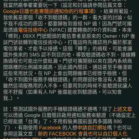
我當然磨拳霍霍要玩一下（設定和討論請參閱這篇文章：
Google日曆也能寄簡訊通知你的行程事項
），結果照著設，
我依舊是那個「收不到驗證碼」的一群，看大家的討論，似
乎我不成功的原因，都要歸咎到曾經 NP 過！因為門號可攜
是透過
電信技術中心
(NPAC) 建置轉換的中介資料庫，本來
「標到」09XX 門號開頭的電信業者是原來的 Owner，NP 後
該門號就轉到電信技術中心，打電話時先確認用戶屬於那家
電信業者、才能予以接通。這個「轉手」的過程，可能會讓
國外進來的 SMS 認不到目的地，導致驗證碼收不到、接線轉
換過程也可能出什麼紕漏。門號可攜開辦以來在國內系統商
間跳槽的比例越來越高，因此國內簡訊、通話甚至手機漫遊
這些常用狀況，在 NP 上會出問題機率已經微乎極微，但
「收不到國外服務手機驗證碼」的問題卻好像沒有人重視，
雖然這項服務用的人不多，但要用到的時候不能驗證就讓人
很不舒服（如果有人 NP 後還能收到驗證碼，可以知會
我..）。
註：想測試國外服務的手機驗證碼通不通嗎？除了
上述文章
可以透過 Google 日曆簡訊啟用通知服務來驗證（不過設定上
已經能選「台灣」了，不用假裝美國前面再多國碼 886
了），有剛使用
Facebook
的人想
申請自訂網址
嗎？也可以
參照這篇文章：
新的 FACEBOOK 會員也可以自訂個人化