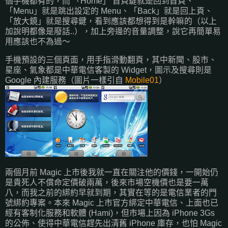
個手機都有的，而 「Home」 首頁鍵就是回到首頁、
「Menu」就是跳出設定的 Menu、「Back」就是回上頁、
「放大鏡」就是搜尋鍵，看到應該都想得到是幹嘛的（以上
加說明都像是廢話..），加上旁邊的音量調整，說它再簡單易
用應該也不為過～
手機預設的三個頁面，用手指滑動翻頁，其中新聞、股市、
星座、氣象都是中華電信客製的 Widget，圖示及搜尋則是
Google 內建服務（圖片一樣引自
Mobile01
）
兩個月前 Magic 上市後我就一直在關注他的價錢，一開始仍
是貴死人不償命定價破兩萬，後來市場空機價也是要一萬
八，而我之前的綁約早就到期，其實在等的是電信業者的門
號綁約專案。本來 Magic 上市官方綁定中華電信、上面也已
經有客制化服務和軟體 (Hami)，但市場上因為 iPhone 3Gs
的公佈、使得中華電信趕先出清舊 iPhone 庫存，也怕 Magic