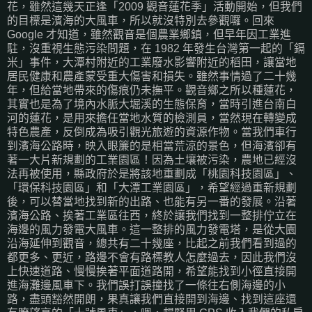
花，雖然這幾天正逢「2009 觀音蓮花季」活動開始，但我們
的目標是濱海的大風車，所以就沒特別去參觀囉。回來
Google 才知道，雖然觀音是個農業鄉鎮，但早年因工業進
駐，沒重視生態污染問題，在 1982 年發生台灣第一起的「鎘
米」事件，大潭村附近的工業廢水影響附近的稻田，讓當地
居民健康和農產蒙受重大傷害和損失。雖然事情過了二十幾
年，但給當地帶來的傷痕仍未撫平。觀音鄉之所以種蓮花，
其實也是為了境內水脈大堀溪的生態保育，當時引進台南白
河的蓮花，是用來擔任當地水質的檢測員，當然現在轉變成
特色農產，反倒成為吸引觀光旅遊的資源作物。當我們車行
到濱海公路時，映入眼簾的是相當荒涼的景色，但海濱卻有
著一大片新規劃的工業園區！因為土壤被污染，農地已經沒
法再被使用，縣政府於是將該地重劃成「桃園科技園區」、
「環保科技園區」和「大潭工業園區」，希望經過重新規劃
後，可以替當地找到新的出路、也能有另一番的發展。沿著
濱海公路、挨著工業區往西，終於讓我們找到一整排佇立在
海邊的風力發電大風車。這一整排的風力發電塔，是從大園
沿海延伸到觀音，總共有二十幾座，比起之前我們看到過的
都更多、更近，路邊不會有路標教人怎麼過去，因此我們沒
上快速道路、慢慢挨著平面道路開，希望能找到小徑直接開
進海灘邊風車下。我們誤打誤撞找了一條往右側海邊的小
路，盡頭豁然開朗，果真讓我們直接開到海邊、找到這座還