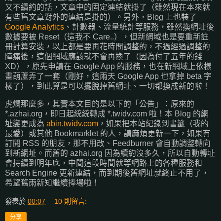
又不續約的話，文章中的固定連結就掛了（雖然現在本來就
有些舊文章對外的連結是掛的）。另外，Blog 上也裝了
Google Analytics
、計數器、流量統計等服務，雖然換網址後
數據要被 Reset（這我不 Care..），但新網域也是要重新註
冊計算安裝，以上都是要再花時間調整的，不過經過調整的
陣痛後，這個網域應該就不會再換了（因為付了五年的錢
XD），原先申請在 Google App 的服務，也在新網域上依樣
畫葫蘆弄了一套（剛好，這兩天 Google App 也拿掉 beta 字
樣了），到此算是可以擺脫掉舊網址、一切都換成新的啦！
虎爛那麼多，其實本文目的是以下的「公告」：原來的
*.azhai.org，即日起統統轉成 *.twidv.com 啦！本 Blog 的網
址變更成為
abin.twidv.com
，如果把本站紀錄到書籤（我的
最愛）或其他 Bookmarklet 的人，請麻煩更新一下，如果有
訂閱 RSS 的朋友，那不用改、Feedburner 會自動調整轉向
到新網址。而舊的 azhai.org 因為續約沒多久，所以自動轉址
會持續到明年底，中間這段時間就等網路上的各種服務和
Search Engine 更新連結，而到期後舊網址就終止不用了，
希望舊雨新知繼續捧場啦！
發表於
00:07
10 則留言:
分享