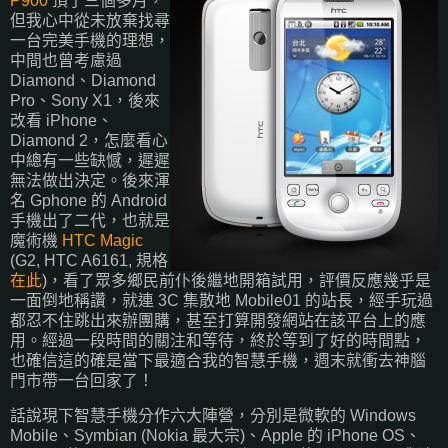
P900
頂了三個多月，
但我心中從未放棄找尋
一台完美手機的理想，
中間也曾考慮過
Diamond、Diamond
Pro、Sony X1，後來
改看 iPhone、
Diamond 2，怎麼看心
中總有一些缺憾，遲遲
無法做出決定。後來渾
名 Gphone 的 Android
手機出了二代，也就是
魔術機
HTC Magic
(G2, HTC A6161, 規格
在此
)，看了眾多鄉民前仆後繼地開箱試用，評價反應幾乎是
一面倒地稱讚，就連 3C 集散地 Mobile01 的站長，經手玩過
都忍不住跳出來辦團購，甚至打算開發網站在該平台上的應
用。經過一段時間的關注和等待，終於等到了好的時間點，
也確信這的確是當下最適合我的智慧手機，週末就衝去神腦
門市帶一台回家了！
話說現下智慧手機分作六大陣營，分別是微軟的 Windows
Mobile、Symbian (Nokia 最大宗)、Apple 的 iPhone OS、