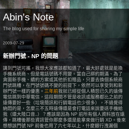
Abin's Note
The blog used for sharing my simple life
2009-07-29
新辦門號 - NP 的問題
講到門號可攜，我想大家應該都知道了，最大好處就是能換
手機系統商、但是電話號碼不用變。當自己綁約期滿、為了
貪圖新手機、續約方案或其他折扣贈品，只要去換個系統商
門號跳槽，在門號號碼不變的前提下，依然可以享受到和新
辦門號一樣的優惠。
三年前
我就已經從個人積怨已久的遠傳
電信跳到中華電信，這段期間不管是收訊或服務都比之前的
遠傳要好一些（垃圾簡訊和行銷電話也少很多），不過覺得
納悶的是，怎麼三不五時遠傳還是會打電話來說要送手機給
我（還大陸口音..）？應該是因為 NP 前所有個人資料放在遠
傳，跳槽後那些資訊管你那麼多還是能拿來做行銷 XD。後來
想想該門號 NP 前後也用了六七年以上，什麼銀行洩漏個