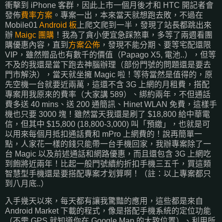
衝擊到 iPhone 客群，因此上市一個月後才和 HTC 開記者會
發佈
費率方案
。專案一出，本來當天就想跑去敗，不過在
Mobile01
Android 板
上爬文爬到一半，發現了站長都跳出來
辦
Maigc 團購
！我為了貪小便宜急踩煞車，多等了兩週看團
購優惠內容，直到
方案公佈
，發現不能分期、要等宅配還限
VIP，雖然贈品也有數千的價值（Papago X5, 電池..），但等
不及的我還是當下跑去神腦辦理（部份門號的問題還是要去
門市解決），當天就坐擁 Magic 啦！等待當然是值得的，原
先空機一台就要近兩萬，這還不含 3G 上網的月租費，搭配
專案用我原來的費率（大家講 589）、綁約兩年，不但通話
費多送 40 mins、送 200 通簡訊、Hinet WLAN 免費，這樣手
機也只要 3000 塊！雖然當天我還是刷了 $18,800 給中華電
信，但其中 $15,800 (18,800-3,000) 叫「預繳」，也就是可
以用來每個月抵扣通話費和 mPro 上網費的！說再簡單一
點，人家花一樣的錢只能帶一台手機回家，我辦專案除了一
台 Magic 以及前述通話和網路優惠，而且還包含 3G 上網吃
到飽將近兩年！比起一般門號續約折扣手機三五千，買這類
智慧型手機還是要搭配專案才划算啊！（註：以上專案都只
到八月底..）
入手幾天以來，每天都有讓我驚豔的應用，這些都是來自
Android Market 下載的程式，像是搭配手機系統的定位功能
（不需 GPS 就知道你在 Google Map 的大致位置）、利用所