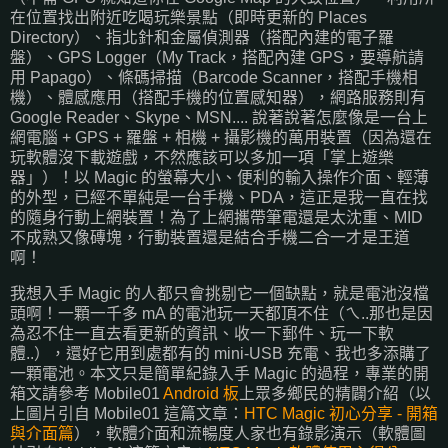
在位置找出附近吃喝玩樂景點（即時更新的 Places
Directory）、指北針和金屬偵測器（搭配內建的電子羅
盤）、GPS Logger（My Track，搭配內建 GPS，要導航請
用 Papago）、條碼掃描（Barcode Scanner，搭配手機相
機）、體感應用（搭配手機的位置感知器），網路服務則有
Google Reader、Skype、MSN.... 說著說著怎麼像是一台上
網電腦 + GPS + 羅盤 + 相機 + 攝影機的萬用裝置（因為還在
玩軟體沒下載遊戲，不然應該可以多加一項「掌上遊樂
器」）！以 Magic 的螢幕大小、便利的輸入操作介面、輕薄
的外型，已經不單純是一台手機、PDA，這正是我一直在找
的隨身行動上網裝置！為了上網攜帶筆電還是太沈重、MID
不成熟又像磚塊，行動裝置還是結合手機二合一才是王道
啊！
我想入手 Magic 的人都只會挑剔它一個缺點，就是電池沒檔
頭啊！一顆一千多 mA 的電池玩一天都頂不住（ㄟ..那也是因
為忍不住一直去看更新的資訊、收一下郵件、玩一下軟
體..），還好它用到處都有的 mini-USB 充電、我也多添購了
一顆電池。本文只是簡單紀錄入手 Magic 的過程，專業的開
箱文請參考 Mobile01
Android 板
上眾多鄉民的精闢介紹（以
上圖片引自 Mobile01 這篇文章：
HTC Magic 初心分享 - 開箱
與介面篇
），軟體介面和流暢度人家也有錄影演示（軟體圖