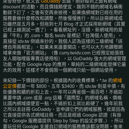
突發奇想，就又去
GoDaddy
去踹，剛好碰到上面有網域
discount 的活動，而且價錢頗便宜，踹到不錯的網域名稱衝
動就下訂了，之後有空再來檢視、如果換網域對已經在用的
服務要做什麼修改和調整，然後慢慢進行，所以註冊網域成
功雖然是五月多，但拖到七月 Blog 才正式採用新網域（其實
已經上線測試一週了）。看看網址列，沒錯，新網域用的是
最「牛B」的 .com、取名 twidv 是標記「台灣個人使用」，
直接從 idv.tw 倒過來抄的，我個人認為這樣的二級網域「送
禮自用兩相宜」，如果未來誰要開店，也可以大方地饋贈網
域拿來做「官方網站」（像 curry.twidv.com 已經預定給張姓
友人開咖哩飯專賣店使用啦），以 GoDaddy 強大的網域管理
功能，配合 Google App 的應用，單純的二級網域能發揮它最
大的效用，這樣才不會侷限一個網域只給一個網站使用。
來紀錄一下價錢的部份。根據國內的收費標準，*.tw 的
網域
公定價
都是一年 $800、五年 $3400，而 idv.tw 則是半價，有
些優惠和續約折扣上去，一年可以再省個一兩百吧！不過如
果要申請 .com 或是 .org 這種「國際型」的網域名稱，價格
比國內網域還便宜一點，不過折扣上就比較硬了。幾年前我
之所以去註冊 GoDaddy、並申請它們的網域服務，就是因為
它直接提供各式網域註冊，而且是經過 Google 認證（有掛
勾，Google 服務還提供 Step by Step 的設定步驟..），所以
要玩任何 Goolgle 支援自訂網域的服務應該都沒問題。後來