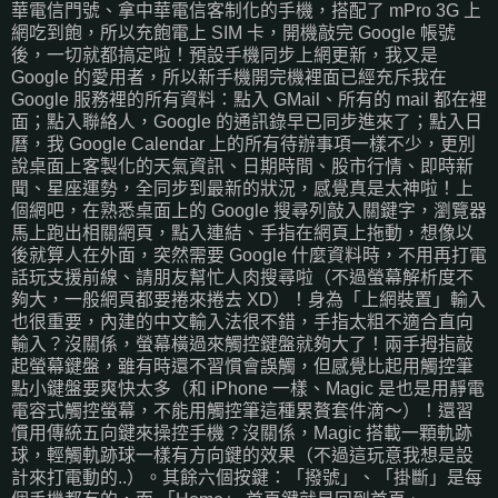
華電信門號、拿中華電信客制化的手機，搭配了 mPro 3G 上
網吃到飽，所以充飽電上 SIM 卡，開機敲完 Google 帳號
後，一切就都搞定啦！預設手機同步上網更新，我又是
Google 的愛用者，所以新手機開完機裡面已經充斥我在
Google 服務裡的所有資料：點入 GMail、所有的 mail 都在裡
面；點入聯絡人，Google 的通訊錄早已同步進來了；點入日
曆，我 Google Calendar 上的所有待辦事項一樣不少，更別
說桌面上客製化的天氣資訊、日期時間、股市行情、即時新
聞、星座運勢，全同步到最新的狀況，感覺真是太神啦！上
個網吧，在熟悉桌面上的 Google 搜尋列敲入關鍵字，瀏覽器
馬上跑出相關網頁，點入連結、手指在網頁上拖動，想像以
後就算人在外面，突然需要 Google 什麼資料時，不用再打電
話玩支援前線、請朋友幫忙人肉搜尋啦（不過螢幕解析度不
夠大，一般網頁都要捲來捲去 XD）！身為「上網裝置」輸入
也很重要，內建的中文輸入法很不錯，手指太粗不適合直向
輸入？沒關係，螢幕橫過來觸控鍵盤就夠大了！兩手拇指敲
起螢幕鍵盤，雖有時還不習慣會誤觸，但感覺比起用觸控筆
點小鍵盤要爽快太多（和 iPhone 一樣、Magic 是也是用靜電
電容式觸控螢幕，不能用觸控筆這種累贅套件滴～）！還習
慣用傳統五向鍵來操控手機？沒關係，Magic 搭載一顆軌跡
球，輕觸軌跡球一樣有方向鍵的效果（不過這玩意我想是設
計來打電動的..）。其餘六個按鍵：「撥號」、「掛斷」是每