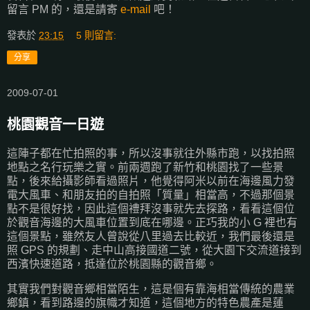
留言 PM 的，還是請寄
e-mail
吧！
發表於
23:15
5 則留言:
分享
2009-07-01
桃園觀音一日遊
這陣子都在忙拍照的事，所以沒事就往外縣市跑，以找拍照
地點之名行玩樂之實。前兩週跑了新竹和桃園找了一些景
點，後來給攝影師看過照片，他覺得阿米以前在海邊風力發
電大風車、和朋友拍的自拍照「質量」相當高，不過那個景
點不是很好找，因此這個禮拜沒事就先去探路，看看這個位
於觀音海邊的大風車位置到底在哪邊。正巧我的小 G 裡也有
這個景點，雖然友人曾說從八里過去比較近，我們最後還是
照 GPS 的規劃、走中山高接國道二號，從大園下交流道接到
西濱快速道路，抵達位於桃園縣的觀音鄉。
其實我們對觀音鄉相當陌生，這是個有靠海相當傳統的農業
鄉鎮，看到路邊的旗幟才知道，這個地方的特色農產是蓮