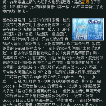
資、詐騙電話之類的大概多少也都經歷過，雖然
最近
換了手
機、NP 和新辦門號的購機優惠也都一樣，心中還是萌生了更
換門號的想法。
因為我常常用一些國外的網路服務，碰到
了幾次對方要求用手機做身份驗證，也就
是在註冊或申請的網頁裡，敲入自己的手
機號碼，對方會把「驗證碼」透過簡訊
SMS 送到你的手機裡，只要在驗證網頁
裡敲入這個手機驗證碼，身份驗證的流程才算是完成（因為
免費的 e-mail 服務太多了，單純的電子郵件驗證太過浮濫所
致）。很多年前遠傳和微軟在測試「免費網路傳簡訊」時，
當年還沒 NP、我用當時的「純」遠傳門號也玩過，感覺簡訊
是繞到國外伺服器再送進台灣的門號（僅限遠傳能發送，但
不管那一家都能接收，簡訊發送者前面有帶 +886 的國碼）。
平常鮮少玩簡訊的我 NP 之後，碰到前述要求做手機驗證時
（當時是要申請 Google 的 GAE; Google App Engine 服
務），卻發現怎樣也收不到對方發送的驗證碼！期間我上網
Google、甚至發信給 GAE 的管理者，只知道收不到驗證碼
大多是「當地手機服務商的問題」，他們發送端也無可奈何
（還好管理者當下幫我開通帳號免驗證）。後來，聽說
Google 日曆支援用簡訊來通知「待辦事項」，而且好像收訊
端也沒有額外費用（國際簡訊耶～成本由 Google 吸收?!），