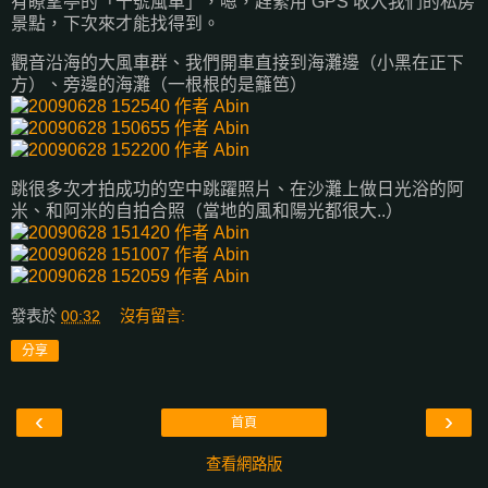
有瞭望亭的「十號風車」，嗯，趕緊用 GPS 收入我們的私房
景點，下次來才能找得到。
觀音沿海的大風車群、我們開車直接到海灘邊（小黑在正下
方）、旁邊的海灘（一根根的是籬笆）
跳很多次才拍成功的空中跳躍照片、在沙灘上做日光浴的阿
米、和阿米的自拍合照（當地的風和陽光都很大..）
發表於
00:32
沒有留言:
分享
‹
›
首頁
查看網路版