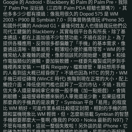
Google 的 Android、Blackberry 和 Palm 的 Palm Pre，我除
了 Palm Pre 沒玩過（三四年 Palm PDA 經驗也算嗎?），其
他多多少少都有摸過：像我用很久的 Dopod 575 是 WM
2003、P900 是 Symbian 7.0、同事曾熱情借玩 iPhone 3G
和國外代購的 Android G1，最後何姓友人也借過我玩他們公
司代工鍵盤的 Blackberry，其實每個平台各有所長，除了基
本通話，都在上面加值不少智慧功能。不過在設計上，為了
提供各種應用、反倒很多都偏離了「手機」的基本需求，像
要通話清晰、簡單易用、輕薄短小便於攜帶等等。WM 的手
機常給人家複雜的感覺，像那個該死的開始鍵、選單，和操
作電腦類似的邏輯，要加裝軟體，一樣要先複製或同步到手
機裡再來安裝，一樣有 Reigstry、檔案總管，單純想用手機
的人看到這大概已經昏倒了。不過也因為 HTC 的努力，WM
手機已經從磚塊 (WinCE 時代) 進階到現在正常的大小，配上
觸控介面，降低使用門檻也提昇了一定的市佔，不過，我相
信大多人還是單純拿它來做一般手機（加一點遊戲），會搞
刷韌體、論壇搜尋軟體來裝的人畢竟還是少數，如果這樣買
那麼貴的手機真的是浪費了。Symbian 平台「易用」的程度
比 WM 稍好，可能作業系統比較穩定封閉，相對的手機的問
題和當機現象比 WM 輕微，但，怎麼新搭載 Symbian 的智慧
手機都要那麼大一隻啊 (像我的 P900，Nokia 最新的 N97) ？
不管有啥應用，這就一整個失敗啦！另外談的是 iPhone，它
的確為智慧型手機市場帶來震撼性的改變，易用的介面超級