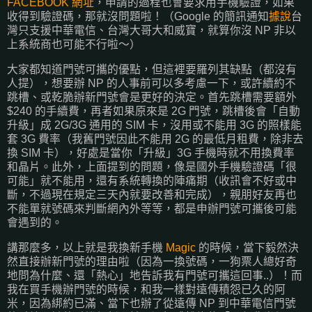
FACEBOOK 網址
，申請的過程也會要求用手機驗證，如果
收得到驗證碼，那就沒問題啦！（Google 的簡訊通知
據說
台
灣只支援中華電信、台灣大哥大和威寶，就算你沒 NP 非以
上系統商也可能不行啦～）
大家都知道門號可攜的優點，但這裡要羅列其缺點（都沒有
人提），想要辦 NP 的人事前可以多考慮一下，或許續約不
跳槽、或乾脆辦新門號會是更好的決定。首先跳槽需要額外
$240 的手續費，再者如果原來是 2G 門號，跳槽後會「自動
升級」成 2G/3G 通用的 SIM 卡，沒用或不能用 3G 的照樣能
套 3G 費率（我舊門號因此不能用 2G 的最低月租費，除非去
換 SIM 卡），好處是當你「升級」3G 手機時就不用換費率
和晶片。此外，上面提到的問題，像是國外手機驗證碼「很
可能」就不能用，還有系統轉換的陣痛期（收訊會不好或中
斷，不過現在規定三天內就要改善和完成），親朋好友再也
不能單就號碼來判斷網內外等等，都是申辦門號可攜後可能
會遇到的。
講那麼多，以上就是我換新手機
Magic
的時候，當下毅然決
然直接辦新門號的理由啦（因為一換號碼，一狗票人總好奇
地問為什麼、還「熱心」地告訴我有門號可攜這回事..）！而
我在買手機辦門號的時候，和我一樣對遠傳積怨已久的阿
米，因為綁約已滿、當下也辦了從遠傳 NP 到中華電信門號