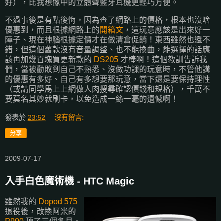
好），比我想像中的立體聲藍牙耳機更輕巧方便。
不過事後是有點後悔，因為查了網路上的價格，根本也沒啥
優惠到，而且根據網路上的
開箱文
，這玩意應該是出來好一
陣子、現在神腦根據定價才在做清倉促銷！東西雖然也還不
錯，但這個舊款沒有音量調整、也不能換曲，能選擇的話應
該再加幾百塊買更新款的
DS205
才棒啊！這個教訓告訴我
們，當被勸敗到自己不熟悉、沒做功課的玩意時，不管他講
的優惠有多好、自己有多想要那玩意，當下還是要保持理性
（或請同學馬上上網做人肉搜尋確認價錢和規格），千萬不
要莫名其妙就刷卡，以免造成一絲一毫的遺憾啊！
發表於
23:52
沒有留言:
分享
2009-07-17
入手白色魔術機 - HTC Magic
雖然我的
Dopod 575
退役後，改換阿米的