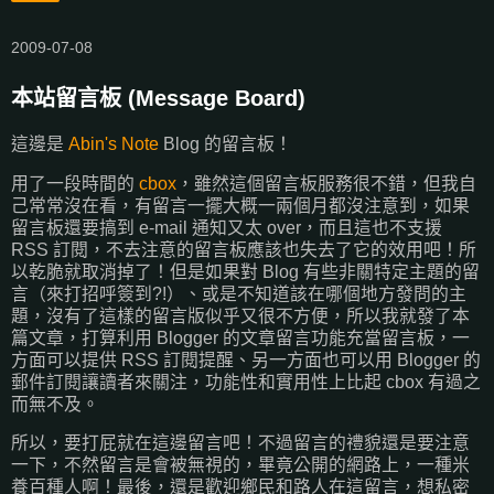
2009-07-08
本站留言板 (Message Board)
這邊是
Abin's Note
Blog 的留言板！
用了一段時間的
cbox
，雖然這個留言板服務很不錯，但我自
己常常沒在看，有留言一擺大概一兩個月都沒注意到，如果
留言板還要搞到 e-mail 通知又太 over，而且這也不支援
RSS 訂閱，不去注意的留言板應該也失去了它的效用吧！所
以乾脆就取消掉了！但是如果對 Blog 有些非關特定主題的留
言（來打招呼簽到?!）、或是不知道該在哪個地方發問的主
題，沒有了這樣的留言版似乎又很不方便，所以我就發了本
篇文章，打算利用 Blogger 的文章留言功能充當留言板，一
方面可以提供 RSS 訂閱提醒、另一方面也可以用 Blogger 的
郵件訂閱讓讀者來關注，功能性和實用性上比起 cbox 有過之
而無不及。
所以，要打屁就在這邊留言吧！不過留言的禮貌還是要注意
一下，不然留言是會被無視的，畢竟公開的網路上，一種米
養百種人啊！最後，還是歡迎鄉民和路人在這留言，想私密