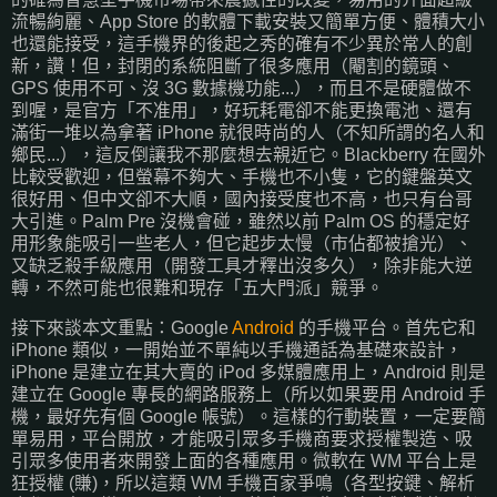
流暢絢麗、App Store 的軟體下載安裝又簡單方便、體積大小
也還能接受，這手機界的後起之秀的確有不少異於常人的創
新，讚！但，封閉的系統阻斷了很多應用（閹割的鏡頭、
GPS 使用不可、沒 3G 數據機功能...），而且不是硬體做不
到喔，是官方「不准用」，好玩耗電卻不能更換電池、還有
滿街一堆以為拿著 iPhone 就很時尚的人（不知所謂的名人和
鄉民...），這反倒讓我不那麼想去親近它。Blackberry 在國外
比較受歡迎，但螢幕不夠大、手機也不小隻，它的鍵盤英文
很好用、但中文卻不大順，國內接受度也不高，也只有台哥
大引進。Palm Pre 沒機會碰，雖然以前 Palm OS 的穩定好
用形象能吸引一些老人，但它起步太慢（市佔都被搶光）、
又缺乏殺手級應用（開發工具才釋出沒多久），除非能大逆
轉，不然可能也很難和現存「五大門派」競爭。
接下來談本文重點：Google
Android
的手機平台。首先它和
iPhone 類似，一開始並不單純以手機通話為基礎來設計，
iPhone 是建立在其大賣的 iPod 多媒體應用上，Android 則是
建立在 Google 專長的網路服務上（所以如果要用 Android 手
機，最好先有個 Google 帳號）。這樣的行動裝置，一定要簡
單易用，平台開放，才能吸引眾多手機商要求授權製造、吸
引眾多使用者來開發上面的各種應用。微軟在 WM 平台上是
狂授權 (賺)，所以這類 WM 手機百家爭鳴（各型按鍵、解析