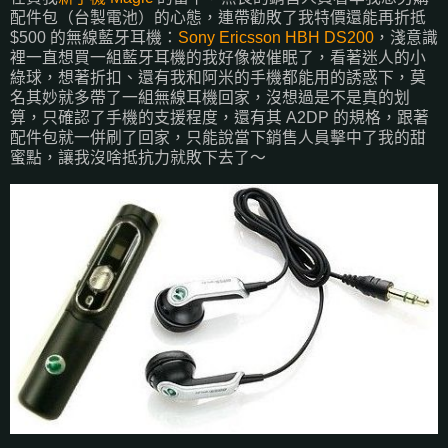
配件包（台製電池）的心態，連帶勸敗了我特價還能再折抵
$500 的無線藍牙耳機：
Sony Ericsson HBH DS200
，淺意識
裡一直想買一組藍牙耳機的我好像被催眠了，看著迷人的小
綠球，想著折扣、還有我和阿米的手機都能用的誘惑下，莫
名其妙就多帶了一組無線耳機回家，沒想過是不是真的划
算，只確認了手機的支援程度，還有其 A2DP 的規格，跟著
配件包就一併刷了回家，只能說當下銷售人員擊中了我的甜
蜜點，讓我沒啥抵抗力就敗下去了～