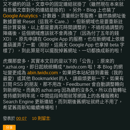
又不續約的話，文章中的固定連結就掛了（雖然現在本來就
有些舊文章對外的連結是掛的）。另外，Blog 上也裝了
Google Analytics
、計數器、流量統計等服務，雖然換網址後
數據要被 Reset（這我不 Care..），但新網域也是要重新註
冊計算安裝，以上都是要再花時間調整的，不過經過調整的
陣痛後，這個網域應該就不會再換了（因為付了五年的錢
XD），原先申請在 Google App 的服務，也在新網域上依樣
畫葫蘆弄了一套（剛好，這兩天 Google App 也拿掉 beta 字
樣了），到此算是可以擺脫掉舊網址、一切都換成新的啦！
虎爛那麼多，其實本文目的是以下的「公告」：原來的
*.azhai.org，即日起統統轉成 *.twidv.com 啦！本 Blog 的網
址變更成為
abin.twidv.com
，如果把本站紀錄到書籤（我的
最愛）或其他 Bookmarklet 的人，請麻煩更新一下，如果有
訂閱 RSS 的朋友，那不用改、Feedburner 會自動調整轉向
到新網址。而舊的 azhai.org 因為續約沒多久，所以自動轉址
會持續到明年底，中間這段時間就等網路上的各種服務和
Search Engine 更新連結，而到期後舊網址就終止不用了，
希望舊雨新知繼續捧場啦！
發表於
00:07
10 則留言:
分享