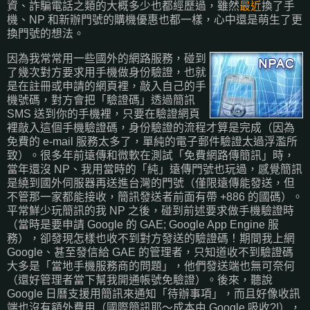
資、詐騙電話之類的大概多少也都經歷過，雖然
最近
換了手
機、NP 和新辦門號的購機優惠也都一樣，心中還是萌生了更
換門號的想法。
因為我常常用一些國外的網路服務，碰到
了幾次對方要求用手機做身份驗證，也就
是在註冊或申請的網頁裡，敲入自己的手
機號碼，對方會把「驗證碼」透過簡訊
SMS 送到你的手機裡，只要在驗證網頁
裡敲入這個手機驗證碼，身份驗證的流程才算是完成（因為
免費的 e-mail 服務太多了，單純的電子郵件驗證太過浮濫所
致）。很多年前遠傳和微軟在測試「免費網路傳簡訊」時，
當年還沒 NP、我用當時的「純」遠傳門號也玩過，感覺簡訊
是繞到國外伺服器再送進台灣的門號（僅限遠傳能發送，但
不管那一家都能接收，簡訊發送者前面有帶 +886 的國碼）。
平常鮮少玩簡訊的我 NP 之後，碰到前述要求做手機驗證時
（當時是要申請 Google 的 GAE; Google App Engine 服
務），卻發現怎樣也收不到對方發送的驗證碼！期間我上網
Google、甚至發信給 GAE 的管理者，只知道收不到驗證碼
大多是「當地手機服務商的問題」，他們發送端也無可奈何
（還好管理者當下幫我開通帳號免驗證）。後來，聽說
Google 日曆支援用簡訊來通知「待辦事項」，而且好像收訊
端也沒有額外費用（國際簡訊耶～成本由 Google 吸收?!），