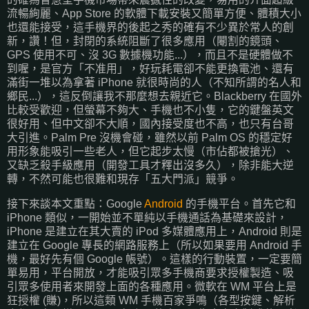
流暢絢麗、App Store 的軟體下載安裝又簡單方便、體積大小
也還能接受，這手機界的後起之秀的確有不少異於常人的創
新，讚！但，封閉的系統阻斷了很多應用（閹割的鏡頭、
GPS 使用不可、沒 3G 數據機功能...），而且不是硬體做不
到喔，是官方「不准用」，好玩耗電卻不能更換電池、還有
滿街一堆以為拿著 iPhone 就很時尚的人（不知所謂的名人和
鄉民...），這反倒讓我不那麼想去親近它。Blackberry 在國外
比較受歡迎，但螢幕不夠大、手機也不小隻，它的鍵盤英文
很好用、但中文卻不大順，國內接受度也不高，也只有台哥
大引進。Palm Pre 沒機會碰，雖然以前 Palm OS 的穩定好
用形象能吸引一些老人，但它起步太慢（市佔都被搶光）、
又缺乏殺手級應用（開發工具才釋出沒多久），除非能大逆
轉，不然可能也很難和現存「五大門派」競爭。
接下來談本文重點：Google
Android
的手機平台。首先它和
iPhone 類似，一開始並不單純以手機通話為基礎來設計，
iPhone 是建立在其大賣的 iPod 多媒體應用上，Android 則是
建立在 Google 專長的網路服務上（所以如果要用 Android 手
機，最好先有個 Google 帳號）。這樣的行動裝置，一定要簡
單易用，平台開放，才能吸引眾多手機商要求授權製造、吸
引眾多使用者來開發上面的各種應用。微軟在 WM 平台上是
狂授權 (賺)，所以這類 WM 手機百家爭鳴（各型按鍵、解析