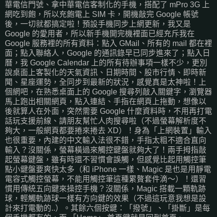
華電信門號、拿中華電信客制化的手機，搭配了 mPro 3G 上
網吃到飽，所以充飽電上 SIM 卡，開機敲完 Google 帳號
後，一切就都搞定啦！預設手機同步上網更新，我又是
Google 的愛用者，所以新手機開完機裡面已經充斥我在
Google 服務裡的所有資料：點入 GMail、所有的 mail 都在裡
面；點入聯絡人，Google 的通訊錄早已同步進來了；點入日
曆，我 Google Calendar 上的所有待辦事項一樣不少，更別
說桌面上客製化的天氣資訊、日期時間、股市行情、即時新
聞、星座運勢，全同步到最新的狀況，感覺真是太神啦！上
個網吧，在熟悉桌面上的 Google 搜尋列敲入關鍵字，瀏覽器
馬上跑出相關網頁，點入連結、手指在網頁上拖動，想像以
後就算人在外面，突然需要 Google 什麼資料時，不用再打電
話玩支援前線、請朋友幫忙人肉搜尋啦（不過螢幕解析度不
夠大，一般網頁都要捲來捲去 XD）！身為「上網裝置」輸入
也很重要，內建的中文輸入法很不錯，手指太粗不適合直向
輸入？沒關係，螢幕橫過來觸控鍵盤就夠大了！兩手拇指敲
起螢幕鍵盤，雖有時還不習慣會誤觸，但感覺比起用觸控筆
點小鍵盤要爽快太多（和 iPhone 一樣、Magic 是也是用靜電
電容式觸控螢幕，不能用觸控筆這種累贅套件滴～）！還習
慣用傳統五向鍵來操控手機？沒關係，Magic 搭載一顆軌跡
球，輕觸軌跡球一樣有方向鍵的效果（不過這玩意我想是設
計來打電動的..）。其餘六個按鍵：「撥號」、「掛斷」是每