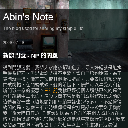
Abin's Note
The blog used for sharing my simple life
2009-07-29
新辦門號 - NP 的問題
講到門號可攜，我想大家應該都知道了，最大好處就是能換
手機系統商、但是電話號碼不用變。當自己綁約期滿、為了
貪圖新手機、續約方案或其他折扣贈品，只要去換個系統商
門號跳槽，在門號號碼不變的前提下，依然可以享受到和新
辦門號一樣的優惠。
三年前
我就已經從個人積怨已久的遠傳
電信跳到中華電信，這段期間不管是收訊或服務都比之前的
遠傳要好一些（垃圾簡訊和行銷電話也少很多），不過覺得
納悶的是，怎麼三不五時遠傳還是會打電話來說要送手機給
我（還大陸口音..）？應該是因為 NP 前所有個人資料放在遠
傳，跳槽後那些資訊管你那麼多還是能拿來做行銷 XD。後來
想想該門號 NP 前後也用了六七年以上，什麼銀行洩漏個