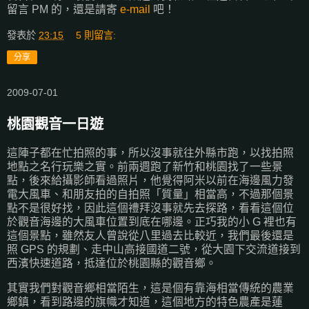
留言 PM 的，還是請寄
e-mail
吧！
發表於
23:15
5 則留言:
分享
2009-07-01
桃園觀音一日遊
這陣子都在忙拍照的事，所以沒事就往外縣市跑，以找拍照
地點之名行玩樂之實。前兩週跑了新竹和桃園找了一些景
點，後來給攝影師看過照片，他覺得阿米以前在海邊風力發
電大風車、和朋友拍的自拍照「質量」相當高，不過那個景
點不是很好找，因此這個禮拜沒事就先去探路，看看這個位
於觀音海邊的大風車位置到底在哪邊。正巧我的小 G 裡也有
這個景點，雖然友人曾說從八里過去比較近，我們最後還是
照 GPS 的規劃、走中山高接國道二號，從大園下交流道接到
西濱快速道路，抵達位於桃園縣的觀音鄉。
其實我們對觀音鄉相當陌生，這是個有靠海相當傳統的農業
鄉鎮，看到路邊的旗幟才知道，這個地方的特色農產是蓮