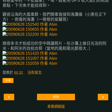
有瞭望亭的「十號風車」，嗯，趕緊用 GPS 收入我們的私房
景點，下次來才能找得到。
觀音沿海的大風車群、我們開車直接到海灘邊（小黑在正下
方）、旁邊的海灘（一根根的是籬笆）
跳很多次才拍成功的空中跳躍照片、在沙灘上做日光浴的阿
米、和阿米的自拍合照（當地的風和陽光都很大..）
發表於
00:32
沒有留言:
分享
‹
›
首頁
查看網路版