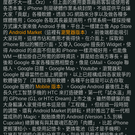
度都不大一樣.. Orz），但上面的應用要靠廠商客製或使用者
各憑本事；iPhone 則是硬體作業系統封閉，不過提供平台讓
大家「貢獻」各種軟體，透過 3G 網路來分享以及做各種多
媒體應用；Google 各取其長最是高明，作業系統一樣採授權
方式讓大家來做 Android 手機，平台上一樣建立像 App Store
的
Android Market
（這裡有
瀏覽器版本
），前後端都能吸引
大家採用，這樣市佔和應用才衝得快。在介面上，採取和
iPhone 類似的觸控介面，又導入 Google 擅長的 Widget，使
得 Android 的桌面不但能和 iPhone 一樣流暢好用，也能像
WM 一樣加掛自己所需的即時資訊，算是結合兩方專長。最
後和 Google 本家各種服務相整合，像是 GMail、Google 聯
絡人、Google 日曆、Google Map、Youtube，瀏覽器和
Google 搜尋當然也是上網要件，以上已經構成與各家競爭的
軟體優勢了（其實除專用軟體，各種平台還是可以去存取
Google 服務的
Mobile 版本
）。Google Android 最後找上有
長久代工智慧手機的 HTC 來打造硬體，第一代「試水溫」用
的 GPhone (G1, or HTC Dream) 上市之後，雖然帶鍵盤的龐
大身軀讓人家覺得根本這是個「工程機」，但經過一段時間
的調整、還有 Android Market 的耕耘，終於推出了新一代相
當成熟的 Magic，脫胎換骨的 Android (Version 1.5, 別稱
Cupcake) 總算擁有與其靈魂匹配的「肉體」，比起 iPhone
更輕薄短小、能使用記憶卡、更換電池（這才是手機啊），
又擁有其順暢介面和分享平台，到此算是截長補短集大成、