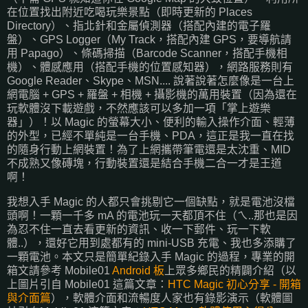
在位置找出附近吃喝玩樂景點（即時更新的 Places
Directory）、指北針和金屬偵測器（搭配內建的電子羅
盤）、GPS Logger（My Track，搭配內建 GPS，要導航請
用 Papago）、條碼掃描（Barcode Scanner，搭配手機相
機）、體感應用（搭配手機的位置感知器），網路服務則有
Google Reader、Skype、MSN.... 說著說著怎麼像是一台上
網電腦 + GPS + 羅盤 + 相機 + 攝影機的萬用裝置（因為還在
玩軟體沒下載遊戲，不然應該可以多加一項「掌上遊樂
器」）！以 Magic 的螢幕大小、便利的輸入操作介面、輕薄
的外型，已經不單純是一台手機、PDA，這正是我一直在找
的隨身行動上網裝置！為了上網攜帶筆電還是太沈重、MID
不成熟又像磚塊，行動裝置還是結合手機二合一才是王道
啊！
我想入手 Magic 的人都只會挑剔它一個缺點，就是電池沒檔
頭啊！一顆一千多 mA 的電池玩一天都頂不住（ㄟ..那也是因
為忍不住一直去看更新的資訊、收一下郵件、玩一下軟
體..），還好它用到處都有的 mini-USB 充電、我也多添購了
一顆電池。本文只是簡單紀錄入手 Magic 的過程，專業的開
箱文請參考 Mobile01
Android 板
上眾多鄉民的精闢介紹（以
上圖片引自 Mobile01 這篇文章：
HTC Magic 初心分享 - 開箱
與介面篇
），軟體介面和流暢度人家也有錄影演示（軟體圖