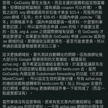
發現，GoDaddy 實在太強大，而且支援的服務和設定相當複
雜，但價錢卻相當親民（還有網路 coupon 可以折價），像
我之前的 .org 網域續兩年折扣後才美金 $15.4，而我用的新
.com 網域「五年」也才 $38.45，和國內申請 .com.tw 「兩
年」的價格差不多（國內申請還要填一堆資料、什麼營利事
業登記證..），所以當然跑去申請 .com 的啦！不過要注意
的，因為 .org & .com 之類國際網域有促銷，在 GoDaddy 才
會這麼便宜，如果愛台灣跑去 GoDaddy 申請 .com.tw 或其他
.tw 網域的話，那價錢就沒那麼漂亮、甚至可能會更貴，所以
申請前還是要根據需求貨比三家。
這次更換網域前，要先測試自動轉址的問題。因為換網址後
大部分在 Google 搜尋得到的文章連結，都還是在
azhai.org，我不希望這些連結全都失效，於是要能讓原先在
azhai.org 的固定網址都能自動轉到 twidv.com 去，當然
GoDaddy 內建這類 Subdomain forwarding 的功能（也支援
Mask/Cloak），所以設定生效約莫幾分鐘，所有 azhai.org
的連結就都無感轉移到 twidv.com 啦！加上 Blogger 支援的
自訂網域，網站 Blog 更換網域這件事一下就完成了（而且一
點感覺都沒有）。
當然事情沒有這麼單純，原來有些文章內的連結網址，還是
用 azhai.org 的固定網址，一旦我 azhai.org 網域的註冊失效