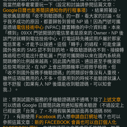
我當然磨拳霍霍要玩一下（設定和討論請參閱這篇文章：
Google日曆也能寄簡訊通知你的行程事項
），結果照著設，
我依舊是那個「收不到驗證碼」的一群，看大家的討論，似
乎我不成功的原因，都要歸咎到曾經 NP 過！因為門號可攜
是透過
電信技術中心
(NPAC) 建置轉換的中介資料庫，本來
「標到」09XX 門號開頭的電信業者是原來的 Owner，NP 後
該門號就轉到電信技術中心，打電話時先確認用戶屬於那家
電信業者、才能予以接通。這個「轉手」的過程，可能會讓
國外進來的 SMS 認不到目的地，導致驗證碼收不到、接線轉
換過程也可能出什麼紕漏。門號可攜開辦以來在國內系統商
間跳槽的比例越來越高，因此國內簡訊、通話甚至手機漫遊
這些常用狀況，在 NP 上會出問題機率已經微乎極微，但
「收不到國外服務手機驗證碼」的問題卻好像沒有人重視，
雖然這項服務用的人不多，但要用到的時候不能驗證就讓人
很不舒服（如果有人 NP 後還能收到驗證碼，可以知會
我..）。
註：想測試國外服務的手機驗證碼通不通嗎？除了
上述文章
可以透過 Google 日曆簡訊啟用通知服務來驗證（不過設定上
已經能選「台灣」了，不用假裝美國前面再多國碼 886
了），有剛使用
Facebook
的人想
申請自訂網址
嗎？也可以
參照這篇文章：
新的 FACEBOOK 會員也可以自訂個人化