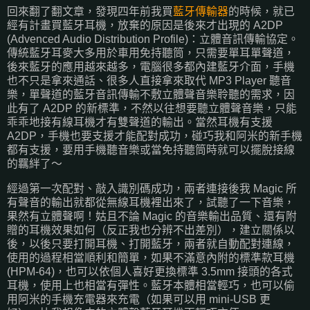
回來翻了翻文章，發現四年前我買
藍牙傳輸器
的時候，就已
經有計畫買藍牙耳機，放棄的原因是後來才出現的 A2DP
(Advenced Audio Distribution Profile)：立體音訊傳輸協定。
傳統藍牙耳麥大多用於車用免持聽筒，只需要單耳單聲道，
後來藍牙的應用越來越多，電腦很多都內建藍牙介面，手機
也不只是拿來通話、很多人直接拿來取代 MP3 Player 聽音
樂，單聲道的藍牙音訊傳輸不敷立體聲音樂聆聽的需求，因
此有了 A2DP 的新標準，不然以往想要聽立體聲音樂，只能
乖乖地接有線耳機才有雙聲道的輸出。當然耳機有支援
A2DP，手機也要支援才能配對成功，碰巧我和阿米的新手機
都有支援，要用手機聽音樂或當免持聽筒時就可以擺脫接線
的羈絆了～
經過第一次配對、敲入識別碼成功，兩者連接後我 Magic 所
有聲音的輸出就都從無線耳機裡出來了，試聽了一下音樂，
果然有立體聲啊！姑且不論 Magic 的音樂輸出品質、還有附
贈的耳機效果如何（反正我也分辨不出差別），建立關係以
後，以後只要打開耳機、打開藍牙，兩者就自動配對連線，
使用的過程相當順利和簡單，如果不滿意內附的標準款耳機
(HPM-64)，也可以依個人喜好更換標準 3.5mm 接頭的各式
耳機，使用上也相當有彈性。藍牙本體相當輕巧，也可以偷
用阿米的手機充電器來充電（如果可以用 mini-USB 更