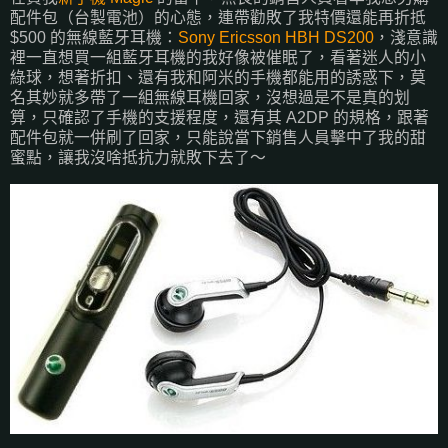
配件包（台製電池）的心態，連帶勸敗了我特價還能再折抵
$500 的無線藍牙耳機：
Sony Ericsson HBH DS200
，淺意識
裡一直想買一組藍牙耳機的我好像被催眠了，看著迷人的小
綠球，想著折扣、還有我和阿米的手機都能用的誘惑下，莫
名其妙就多帶了一組無線耳機回家，沒想過是不是真的划
算，只確認了手機的支援程度，還有其 A2DP 的規格，跟著
配件包就一併刷了回家，只能說當下銷售人員擊中了我的甜
蜜點，讓我沒啥抵抗力就敗下去了～