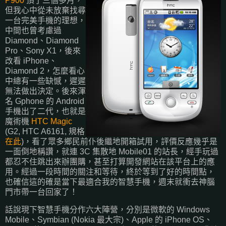
P900
頂了三個多月，
但我心中從未放棄找尋
一台完美手機的理想，
中間也曾考慮過
Diamond、Diamond
Pro、Sony X1，後來
改看 iPhone、
Diamond 2，怎麼看心
中總有一些缺憾，遲遲
無法做出決定。後來渾
名 Gphone 的 Android
手機出了二代，也就是
魔術機
HTC Magic
(G2, HTC A6161, 規格
在此
)，看了眾多鄉民前仆後繼地開箱試用，評價反應幾乎是
一面倒地稱讚，就連 3C 集散地 Mobile01 的站長，經手玩過
都忍不住跳出來辦團購，甚至打算開發網站在該平台上的應
用。經過一段時間的關注和等待，終於等到了好的時間點，
也確信這的確是當下最適合我的智慧手機，週末就衝去神腦
門市帶一台回家了！
話說現下智慧手機分作六大陣營，分別是微軟的 Windows
Mobile、Symbian (Nokia 最大宗)、Apple 的 iPhone OS、