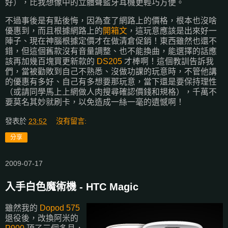
好），比我想像中的立體聲藍牙耳機更輕巧方便。
不過事後是有點後悔，因為查了網路上的價格，根本也沒啥
優惠到，而且根據網路上的
開箱文
，這玩意應該是出來好一
陣子、現在神腦根據定價才在做清倉促銷！東西雖然也還不
錯，但這個舊款沒有音量調整、也不能換曲，能選擇的話應
該再加幾百塊買更新款的
DS205
才棒啊！這個教訓告訴我
們，當被勸敗到自己不熟悉、沒做功課的玩意時，不管他講
的優惠有多好、自己有多想要那玩意，當下還是要保持理性
（或請同學馬上上網做人肉搜尋確認價錢和規格），千萬不
要莫名其妙就刷卡，以免造成一絲一毫的遺憾啊！
發表於
23:52
沒有留言:
分享
2009-07-17
入手白色魔術機 - HTC Magic
雖然我的
Dopod 575
退役後，改換阿米的