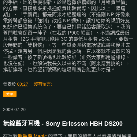
的手續，她的手機很新，於是選擇跳槽綁約「月租費半價」
的方案，直接拿來折抵通話費比較實際。因此以上「陣痛
期」、「手續費」都是阿米才經歷過的（不過剛 NP 好像來
電鈴聲都會被「強制」改成 NP 通知，讓打給你的親朋好友
知道你已經換系統商了，要自己打電話給客服取消）。我的
舊門號會保留一陣子（在我的 P900 裡面）、不過調成最低
月租費（2G 手機卻只能用 3G 的最低月租費 #$%），要做一
段時間的「雙槍俠」、等一些重要聯絡電話徹底轉移後才去
停掉。還有另一個原因是我的舊號碼一直以來就不喜歡它的
一些諧音，換了新號碼也比較好記（雖然大家都用通訊錄、
也沒在記）、也解決我長久以來的不滿（阿米幫我挑的），
換新換新，也希望新號碼的垃圾和廣告能更少才是。
發表於
00:27
沒有留言:
分享
2009-07-20
無線藍牙耳機 - Sony Ericsson HBH DS200
在買我
新手機 Magic
的當下，無良的銷售人員看準我想另購