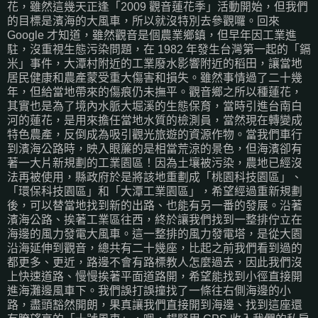
花，雖然這幾天正逢「2009 觀音蓮花季」活動開始，但我們
的目標是濱海的大風車，所以就沒特別去參觀囉。回來
Google 才知道，雖然觀音是個農業鄉鎮，但早年因工業進
駐，沒重視生態污染問題，在 1982 年發生台灣第一起的「鎘
米」事件，大潭村附近的工業廢水影響附近的稻田，讓當地
居民健康和農產蒙受重大傷害和損失。雖然事情過了二十幾
年，但給當地帶來的傷痕仍未撫平。觀音鄉之所以種蓮花，
其實也是為了境內水脈大堀溪的生態保育，當時引進台南白
河的蓮花，是用來擔任當地水質的檢測員，當然現在轉變成
特色農產，反倒成為吸引觀光旅遊的資源作物。當我們車行
到濱海公路時，映入眼簾的是相當荒涼的景色，但海濱卻有
著一大片新規劃的工業園區！因為土壤被污染，農地已經沒
法再被使用，縣政府於是將該地重劃成「桃園科技園區」、
「環保科技園區」和「大潭工業園區」，希望經過重新規劃
後，可以替當地找到新的出路、也能有另一番的發展。沿著
濱海公路、挨著工業區往西，終於讓我們找到一整排佇立在
海邊的風力發電大風車。這一整排的風力發電塔，是從大園
沿海延伸到觀音，總共有二十幾座，比起之前我們看到過的
都更多、更近，路邊不會有路標教人怎麼過去，因此我們沒
上快速道路、慢慢挨著平面道路開，希望能找到小徑直接開
進海灘邊風車下。我們誤打誤撞找了一條往右側海邊的小
路，盡頭豁然開朗，果真讓我們直接開到海邊、找到這座還