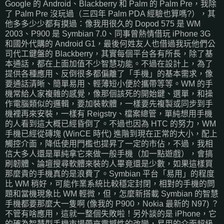
Google 的 Android、Blackberry 和 Palm 的 Palm Pre，我除
了 Palm Pre 沒玩過（三四年 Palm PDA 經驗也算嗎?），其
他多多少少都有摸過：像我用很久的 Dopod 575 是 WM
2003、P900 是 Symbian 7.0、同事曾熱情借玩 iPhone 3G
和國外代購的 Android G1，最後何姓友人也借過我玩他們公
司代工鍵盤的 Blackberry，其實每個平台各有所長，除了基
本通話，都在上面加值不少智慧功能。不過在設計上，為了
提供各種應用、反倒很多都偏離了「手機」的基本需求，像
要通話清晰、簡單易用、輕薄短小便於攜帶等等。WM 的手
機常給人家複雜的感覺，像那個該死的開始鍵、選單，和操
作電腦類似的邏輯，要加裝軟體，一樣要先複製或同步到手
機裡再來安裝，一樣有 Reigstry、檔案總管，單純想用手機
的人看到這大概已經昏倒了。不過也因為 HTC 的努力，WM
手機已經從磚塊 (WinCE 時代) 進階到現在正常的大小，配上
觸控介面，降低使用門檻也提昇了一定的市佔，不過，我相
信大多人還是單純拿它來做一般手機（加一點遊戲），會搞
刷韌體、論壇搜尋軟體來裝的人畢竟還是少數，如果這樣買
那麼貴的手機真的是浪費了。Symbian 平台「易用」的程度
比 WM 稍好，可能作業系統比較穩定封閉，相對的手機的問
題和當機現象比 WM 輕微，但，怎麼新搭載 Symbian 的智慧
手機都要那麼大一隻啊 (像我的 P900，Nokia 最新的 N97) ？
不管有啥應用，這就一整個失敗啦！另外談的是 iPhone，它
的確為智慧型手機市場帶來震撼性的改變，易用的介面超級