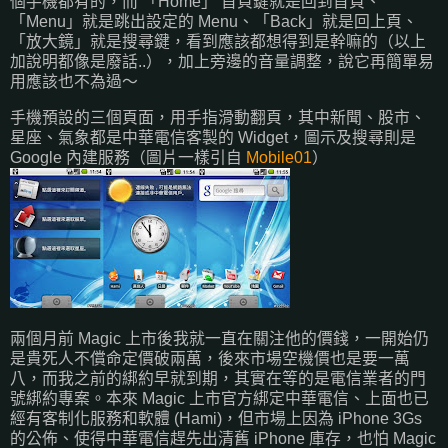
個手機都有的，而 「Home」 首頁鍵就是回到首頁、
「Menu」就是跳出設定的 Menu、「Back」就是回上頁、
「放大鏡」就是搜尋鍵，看到應該都想得到是幹嘛的（以上
加說明都像是廢話..），加上旁邊的音量調整，說它再簡單易
用應該也不為過～
手機預設的三個頁面，用手指滑動翻頁，其中新聞、股市、
星座、氣象都是中華電信客製的 Widget，圖示及搜尋則是
Google 內建服務（圖片一樣引自
Mobile01
）
兩個月前 Magic 上市後我就一直在關注他的價錢，一開始仍
是貴死人不償命定價破兩萬，後來市場空機價也是要一萬
八，而我之前的綁約早就到期，其實在等的是電信業者的門
號綁約專案。本來 Magic 上市官方綁定中華電信、上面也已
經有客制化服務和軟體 (Hami)，但市場上因為 iPhone 3Gs
的公佈、使得中華電信趕先出清舊 iPhone 庫存，也怕 Magic