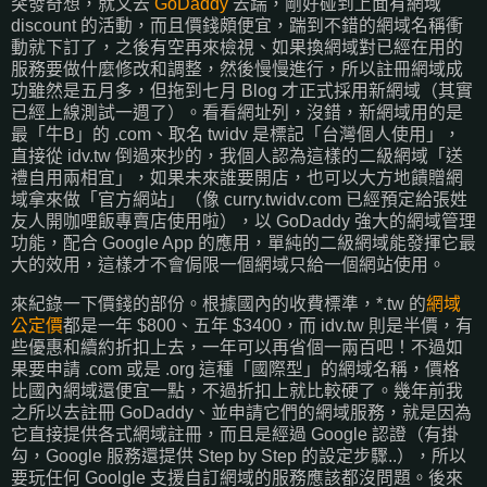
突發奇想，就又去
GoDaddy
去踹，剛好碰到上面有網域
discount 的活動，而且價錢頗便宜，踹到不錯的網域名稱衝
動就下訂了，之後有空再來檢視、如果換網域對已經在用的
服務要做什麼修改和調整，然後慢慢進行，所以註冊網域成
功雖然是五月多，但拖到七月 Blog 才正式採用新網域（其實
已經上線測試一週了）。看看網址列，沒錯，新網域用的是
最「牛B」的 .com、取名 twidv 是標記「台灣個人使用」，
直接從 idv.tw 倒過來抄的，我個人認為這樣的二級網域「送
禮自用兩相宜」，如果未來誰要開店，也可以大方地饋贈網
域拿來做「官方網站」（像 curry.twidv.com 已經預定給張姓
友人開咖哩飯專賣店使用啦），以 GoDaddy 強大的網域管理
功能，配合 Google App 的應用，單純的二級網域能發揮它最
大的效用，這樣才不會侷限一個網域只給一個網站使用。
來紀錄一下價錢的部份。根據國內的收費標準，*.tw 的
網域
公定價
都是一年 $800、五年 $3400，而 idv.tw 則是半價，有
些優惠和續約折扣上去，一年可以再省個一兩百吧！不過如
果要申請 .com 或是 .org 這種「國際型」的網域名稱，價格
比國內網域還便宜一點，不過折扣上就比較硬了。幾年前我
之所以去註冊 GoDaddy、並申請它們的網域服務，就是因為
它直接提供各式網域註冊，而且是經過 Google 認證（有掛
勾，Google 服務還提供 Step by Step 的設定步驟..），所以
要玩任何 Goolgle 支援自訂網域的服務應該都沒問題。後來