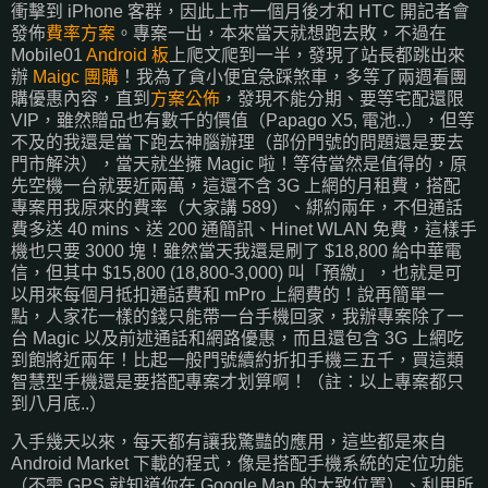
衝擊到 iPhone 客群，因此上市一個月後才和 HTC 開記者會
發佈
費率方案
。專案一出，本來當天就想跑去敗，不過在
Mobile01
Android 板
上爬文爬到一半，發現了站長都跳出來
辦
Maigc 團購
！我為了貪小便宜急踩煞車，多等了兩週看團
購優惠內容，直到
方案公佈
，發現不能分期、要等宅配還限
VIP，雖然贈品也有數千的價值（Papago X5, 電池..），但等
不及的我還是當下跑去神腦辦理（部份門號的問題還是要去
門市解決），當天就坐擁 Magic 啦！等待當然是值得的，原
先空機一台就要近兩萬，這還不含 3G 上網的月租費，搭配
專案用我原來的費率（大家講 589）、綁約兩年，不但通話
費多送 40 mins、送 200 通簡訊、Hinet WLAN 免費，這樣手
機也只要 3000 塊！雖然當天我還是刷了 $18,800 給中華電
信，但其中 $15,800 (18,800-3,000) 叫「預繳」，也就是可
以用來每個月抵扣通話費和 mPro 上網費的！說再簡單一
點，人家花一樣的錢只能帶一台手機回家，我辦專案除了一
台 Magic 以及前述通話和網路優惠，而且還包含 3G 上網吃
到飽將近兩年！比起一般門號續約折扣手機三五千，買這類
智慧型手機還是要搭配專案才划算啊！（註：以上專案都只
到八月底..）
入手幾天以來，每天都有讓我驚豔的應用，這些都是來自
Android Market 下載的程式，像是搭配手機系統的定位功能
（不需 GPS 就知道你在 Google Map 的大致位置）、利用所