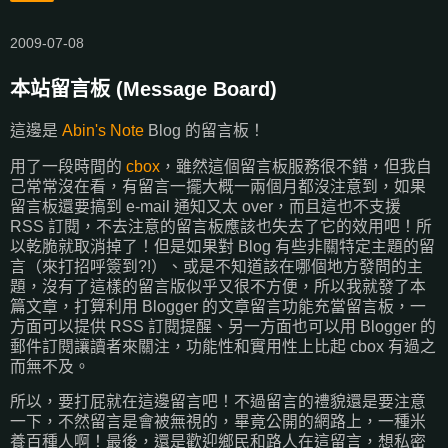
2009-07-08
本站留言板 (Message Board)
這邊是
Abin's Note
Blog 的留言板！
用了一段時間的
cbox
，雖然這個留言板服務很不錯，但我自
己常常沒在看，有留言一擺大概一兩個月都沒注意到，如果
留言板還要搞到 e-mail 通知又太 over，而且這也不支援
RSS 訂閱，不去注意的留言板應該也失去了它的效用吧！所
以乾脆就取消掉了！但是如果對 Blog 有些非關特定主題的留
言（來打招呼簽到?!）、或是不知道該在哪個地方發問的主
題，沒有了這樣的留言版似乎又很不方便，所以我就發了本
篇文章，打算利用 Blogger 的文章留言功能充當留言板，一
方面可以提供 RSS 訂閱提醒、另一方面也可以用 Blogger 的
郵件訂閱讓讀者來關注，功能性和實用性上比起 cbox 有過之
而無不及。
所以，要打屁就在這邊留言吧！不過留言的禮貌還是要注意
一下，不然留言是會被無視的，畢竟公開的網路上，一種米
養百種人啊！最後，還是歡迎鄉民和路人在這留言，想私密