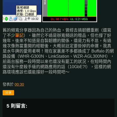
舊的頻寬分享器因為自己的熱血，曾經去搞韌體重刷（還寫
了不少
筆記
），雖然它不過是辦寬頻送的贈品，但也撐了好
幾年。後來不知道是自製韌體的關係，還是力有不怠，有過
幾次像熱當重開的經驗後，大概就註定要掛掉的命運。我真
是水牛牌的愛用者啊！現在家裏差不多都換成了 Buffalo 的網
路設備（WHR-G300N、LinkStation、WZR-AGL300NH），
前兩台服務一段時間以來也還沒有罷工的狀況，在短時間內
還沒有什麼殺手級的網路應用的話（10GbE?!），這樣的網
路環境應該也還能撐好一段時間吧～
發表於
00:30
分享
5 則留言: