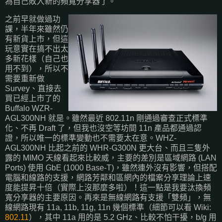
為自己敗入新的頻寬分享器了。
之前早就做過功
課，半年來雖然仍
有新貨上市，但這
玩意實在搞不出太
多新花樣（自己也
用不到），所以不
需要重新做
Survey、直接去
買已經上市了的
Buffalo WZR-
AGL300NH 就是。雖然最近 802.11n 剛通過審查正式標準
化、不再 Draft 了，但我也沒空等坊間 11n 產品都通過認
證，所以唯一的標準變動也不需要太在意。WHZ-
AGL300NH 比起之前的 WHR-G300N 更大台、而且三隻外
露的 MIMO 天線看起來比較威，主要的差別是區域網路 (LAN
Ports) 使用 GbE (1000 Base-T)，雖然連外沒有影響，但搭配
電腦和線路的支援，網路芳鄰和區網內的檔案分享理論上速
度能提昇十倍（實際上沒那麼多啦）！這一點是我要汰換頻
寬分享器的主要原因。再來是無線網路有支援「雙頻」，無
線網路現有 11a, 11b, 11g, 11n 幾個標準（細節可以看 Wiki:
802.11
），其中 11a 用的是 5.2 GHz、比較不怕干擾，b/g 用