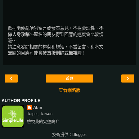
歡迎隨便亂哈啦留言或發表意見，不過要
理性
、
不
做人身攻擊
～匿名的朋友得到回應的速度會比較慢
喔～
請注意發問相關的禮貌和規矩，不當留言、和本文
無關的回應可能會被
直接刪除
或
無視
喔！
‹
›
首頁
查看網路版
AUTHOR PROFILE
Abin
Taipei, Taiwan
檢視我的完整簡介
技術提供：
Blogger
.