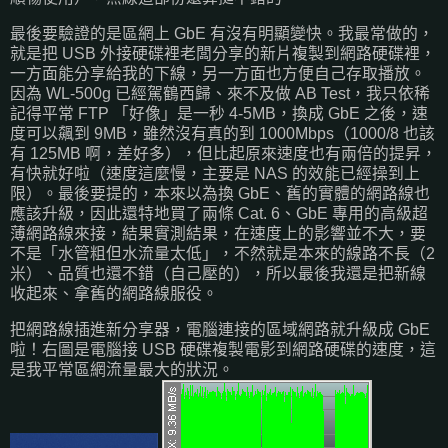
最後要驗證的是區網上 GbE 有沒有明顯變快。我最常做的，
就是把 USB 外接硬碟裡老闆分享的新片複製到網路硬碟裡，
一方面能分享給我的下線，另一方面也方便自己存取播放。
因為 WL-500g 已經駕鶴西歸、來不及做 AB Test，我只依稀
記得平常 FTP 「好像」是一秒 4-5MB，換成 GbE 之後，速
度可以飆到 9MB，雖然沒有真的到 1000Mbps（1000/8 也該
有 125MB 啊，差好多），但比起原來速度也有兩倍的提昇，
有快就好啦（速度這麼慢，主要是 NAS 的效能已經操到上
限）。最後要提的，本來以為換 GbE、舊的實體的網路線也
應該升級，因此還特地買了兩條 Cat. 6、GbE 專用的高級超
薄網路線來接，結果實測結果，在速度上的影響並不大，要
不是「水管粗但水流量太低」，不然就是本來的線路不長（2
米）、品質也還不錯（自己壓的），所以最後我還是把新線
收起來、拿舊的網路線服役。
把網路線插進新分享器，電腦連接的區域網路就升級成 GbE
啦！右圖是電腦接 USB 硬碟複製電影到網路硬碟的速度，這
是我平常區網流量最大的狀況。