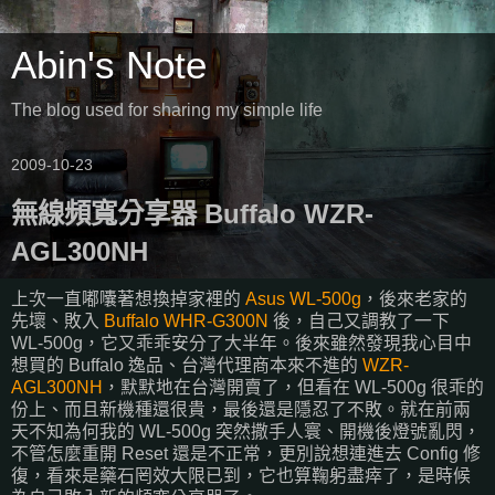
Abin's Note
The blog used for sharing my simple life
2009-10-23
無線頻寬分享器 Buffalo WZR-
AGL300NH
上次一直嘟囔著想換掉家裡的
Asus WL-500g
，後來老家的
先壞、敗入
Buffalo WHR-G300N
後，自己又調教了一下
WL-500g，它又乖乖安分了大半年。後來雖然發現我心目中
想買的 Buffalo 逸品、台灣代理商本來不進的
WZR-
AGL300NH
，默默地在台灣開賣了，但看在 WL-500g 很乖的
份上、而且新機種還很貴，最後還是隱忍了不敗。就在前兩
天不知為何我的 WL-500g 突然撒手人寰、開機後燈號亂閃，
不管怎麼重開 Reset 還是不正常，更別說想連進去 Config 修
復，看來是藥石罔效大限已到，它也算鞠躬盡瘁了，是時候