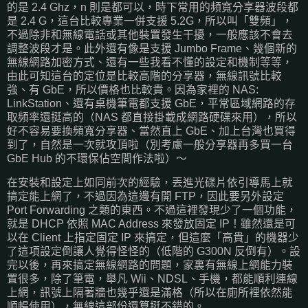
的是 2.4 Ghz，n 則是都可以，時下常用的頻寬分享器波段都
是 2.4 G，這台比較專業一併支援 5.2G，所以叫「雙頻」，
不過除非和無線電話或其他裝置發生干擾，一般應該不會去
調整波段才是。此外還有像是支援 Jumbo Frame、幾個新的
無線網路加密方式、還有一些我看不懂的設定和機制等等，
由此可知這台的定位是比較高階的分享器，無線訊號比較
強、有 GbE，所以價格也比較貴。因為家裡的 NAS:
LinkStation、還有桌機筆電都支援 GbE，平常區域網路的存
取頻率還挺高的（NAS 都直接掛載成網路硬碟來用），所以
好不容易要換頻寬分享器、當然直上 GbE、加上台灣也買得
到了，自然是一次就攻頂啦（別考慮一般分享器再多買一台
GbE Hub 的不環保佔空間作法啦）～
在安裝和設定上如同前次的經驗，丟進光碟片依引導馬上就
搞定能上網了，不過因為這邊有開 FTP，因此要另外設定
Port Forwarding 之類的東西。不過這裡發現少了一個功能，
就是 DHCP 依照 MAC Address 來發放固定 IP！雖然還是可
以在 Client 上指定固定 IP 來搞定，但這麼「高貴」的機器少
了這項設定倒讓人覺得怪怪的（低階的 G300N 反倒有）。設
完以後，再來搞定無線網路的問題，家裏有無線上網能力裝
置很多，除了筆電，舉凡 Wii、NDSL、手機，都能順利連線
上網，訊號上隔著牆也幾乎還是滿格（所以在廁所裡依然能
順暢使用），無線這部份還算挺不錯的。