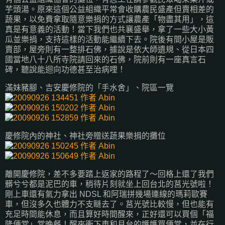
芋頭湯。原來這個公益組織平常會收購農民盛產但賣相差的
蔬果，以免費拿取隨意樂捐的方式讓農產「物盡其用」，這
真是有意義的活動！當下我們也共襄盛舉，拿了一些大小黃
瓜並樂捐，支持這樣的活動能繼續下去。院後有間小屋是販
賣部，屋旁則有一整排石佛，據說是依大師遺規、從日本四
國當地八十八所寺院請回來的石佛，院前則有一座真言石
碑，聽說能迴向功德甚至治病哩！
滿妹豬腳、吉安慶修院的「手水舍」、院區一覽
慶修院內的神社、神社旁贈送蔬果樂捐的攤位
離開慶修院，差不多要踏上返家的路程了～回格上還了我們
髒兮兮都是泥巴的車，稍待片刻就坐上回台北的莒光號啦！
剛上車還有氣力拿出 NDSL 和阿瑞拼幾場連線的瑪莉歐賽
車，但沒多久也體力不支瞇去了。莒光號比較慢，但也能有
充足時間能休息，而且算好時間醒來，正好還可以買個「福
隆便當」當晚餐！醒來衝下車和月台的媽媽買便當，並在行