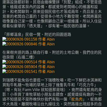
建築設施都好新，民宿由幾棟雙拼「別墅」組成，不管是造
景、植栽或客房內的設備，都感覺到老闆細心的維護和設
計，和老闆聊到，原來這個民宿也才落成兩年，而且是土木
背景的老闆自己蓋的！從很多小地方不難發現，老闆將蓋民
宿像蓋自己家一樣，也像照顧自己家一樣維護，所以入住這
樣看似豪華的「透天厝」，卻有著一般民宿的溫馨。
「原鄉溫泉」民宿一覽、附近的田園道路
在果樹夾道的路上騎自行車、附近的土地公廟、我們住的民
宿房間（右邊二樓）
到瑞穗不能免俗也要逛一下瑞穗牧場，吃一下鮮奶冰淇淋和
買點牛軋糖～牧場的草地上除了幾隻乳牛和「巧克力牛」
（嗯，有玩 Farm Ville 就知道那是啥），竟然還有鴕鳥的身
影！小乖買了束牧草給小朋友去餵食，感覺還挺有趣的～不
過不知道是不是昨晚快炒我們有點一盤「
鴕鳥肉
」，鴕鳥都
不大鳥我。離開牧場沿台九線往北，突然路邊出現超多的自