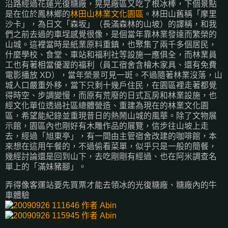
沿路經過花蓮光復糖廠，晃晃廠區又吃了根冰棒，下個景點
是在位於鳳林鄉的
林田山林業文化園區
。林田山舊稱「摩里
沙卡」，為日文「森坂」（長滿森林的山坡）的譯稱，和我
們之前去過的車埕感覺很像，是個當年靠林業發達而繁榮的
山城。這裡當時是紙業原料重鎮，也聚集了兩千多個居民，
什麼學校、食堂、車站和福利社等設施一應俱全，而林業員
工也有著相當優渥的福利（員工宿舍含檜木家具、還有免費
電影播放 XD），當年榮景可見一斑。不過隨著林業沒落，山
城人口嚴重外移，當下只剩十幾戶住民，在園區裡走著都覺
得時空、步調變慢，而原有荒廢的日式瓦房和林業設施，也
經文化單位透過社區總體營造、重建為現在的林業文化園
區，希望能紀錄並重現昔日的熱鬧山城的風華。除了文物展
示館，園區內也剛好有木雕作品的展覽，信步往山坡上走
去，經過「旭東亭」，有一間由主管宿舍改建的咖啡館，本
來想在這用午餐的，不過偷看菜單，似乎只是一般的簡餐，
幾經討論還是回到山下，去吃剛剛有經過、也在阿米調查名
單上的「滿妹豬腳」。
弄得像客運站要先買票才能去領冰的光復糖廠、糖廠內的牛
車體驗