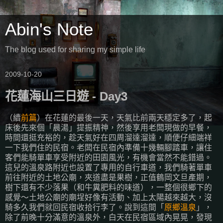
Abin's Note
The blog used for sharing my simple life
2009-10-20
花蓮海山三日遊 - Day3
（續
前篇
）在花蓮的最後一天，天氣比前兩天穩定多了，起
床後先來個「晨湯」提振精神，然後享用老闆現做的早餐，
時間還挺充裕的，趁天氣好在四周溜達溜達，順便仔細端祥
一下我們住的民宿。老闆在民宿內準備十幾輛腳踏車，讓住
客們能騎單車享受附近的田園風光，有機會當然不能錯過。
這兒的溫泉路附近也設置了專用的自行車道，我們騎著單車
前往附近的土地公廟，夾道盡是果樹，正值鶴岡文旦產期，
樹下還有不少落果（和牛糞肥料的味道），一整個很鄉下的
感覺～土地公廟的廟埕好像有活動、加上太陽越來越大，沒
騎多久我們就回民宿收拾行李了。說到這間「
原鄉溫泉
」，
除了前晚十分滿意的溫泉外，白天在民宿區域內晃晃，發現