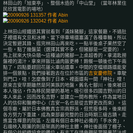
林田山的「旭東亭」、整個木造的「中山堂」（當年林業住
民欣賞電影的場地）
上林田山經鐵道其實就看到「滿妹豬腳」這家餐廳，不過肚
子裡還有文旦和冰棒、當下停車場還塞滿了各種車輛，所以
決定暫避其鋒、逛完林田山再來吃。一點半後桌子果然空了
一些，點了幾盤菜（選擇其實不多，但豬腳是一定要的），
馬上就來大快朵頤～這種滷的豬腳一上桌超香的，拿湯匙撈
盤裡的湯汁，拿來拌飯比滷肉飯更棒！飽餐一頓後也下午兩
點了，四點要趕回花蓮火車站還車，中間的空檔順路還能安
排一個景點，我們接著跑去在位於市區的
吉安慶修院
。車駛
到門口，哇！怎麼像到了日本、裡面還有一間「神社」哩！
原來吉安早期雖然是阿美族的地盤，舊名七腳川，後來被日
本人強佔，作為移民開墾的基地，吸引很多四國吉野川的日
本人來此，因而改名吉野，並建立一間布教所，作為當地日
人的信仰和醫療中心（吉安一名也是從吉野更改而來）。這
個寺廟，屬於日本佛教真言宗高野派，但荒廢多時，後來經
各方努力下重建，成為東部最完整的日治時期三級古蹟。走
進富含禪意的院區，左邊有個日本神社必備的「手水舍」，
右邊映入眼簾的則是架高的神社主體，神社後面搭了棚子、
有個公益組織協會的攤位，有志工在請參觀民眾喝果菜汁或