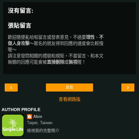
沒有留言:
張貼留言
歡迎隨便亂哈啦留言或發表意見，不過要
理性
、
不
做人身攻擊
～匿名的朋友得到回應的速度會比較慢
喔～
請注意發問相關的禮貌和規矩，不當留言、和本文
無關的回應可能會被
直接刪除
或
無視
喔！
‹
›
首頁
查看網路版
AUTHOR PROFILE
Abin
Taipei, Taiwan
檢視我的完整簡介