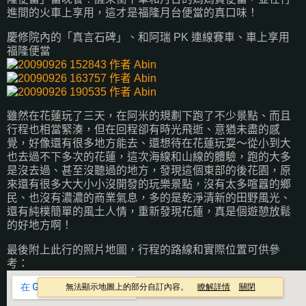
進間的火車上享用，這才是福隆月台便當的真口味！
慶修院內的「真言石碑」、和阿瑞 PK 連線賽車、車上享用
福隆便當
雖然在花蓮玩了三天，在阿米的規劃下跑了不少景點、而且
行程也相當緊湊，但在回程卻有時光飛逝、意猶未盡的感
覺，好像還有很多地方能去、還想待在花蓮玩耍～從小到大
也去過不下多次的花蓮，這次海線和山線的體驗，跑的大多
是沒去過、甚至沒聽過的地方，發現這個東部的後花園，原
來還有很多大大小小沒開發的玩樂景點，沒有太多喧囂的鄉
民、也沒有濃濃的商業氣息，多的是乾淨清新的田野風光、
還有純樸簡單的風土人情，重新發現花蓮，真是個遊憩放鬆
的好地方啊！
最後附上此行的照片地圖，行程的路線和實際位置可供參
考：