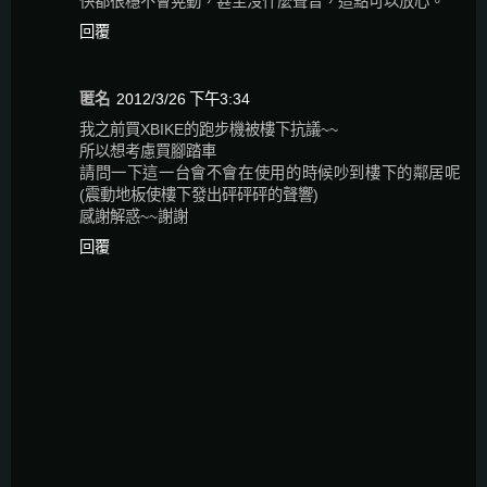
快都很穩不會晃動，甚至沒什麼聲音，這點可以放心。
回覆
匿名
2012/3/26 下午3:34
我之前買XBIKE的跑步機被樓下抗議~~
所以想考慮買腳踏車
請問一下這一台會不會在使用的時候吵到樓下的鄰居呢
(震動地板使樓下發出砰砰砰的聲響)
感謝解惑~~謝謝
回覆