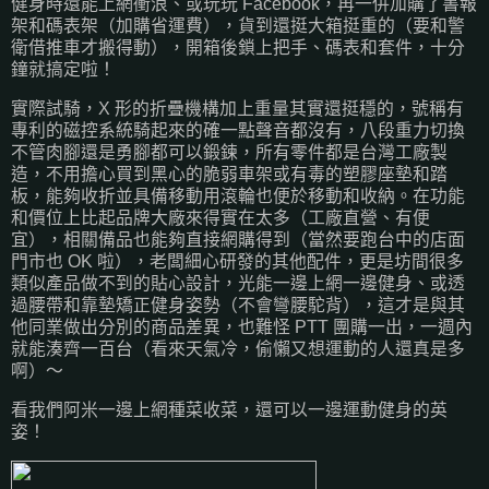
健身時還能上網衝浪、或玩玩 Facebook，再一併加購了書報
架和碼表架（加購省運費），貨到還挺大箱挺重的（要和警
衛借推車才搬得動），開箱後鎖上把手、碼表和套件，十分
鐘就搞定啦！
實際試騎，X 形的折疊機構加上重量其實還挺穩的，號稱有
專利的磁控系統騎起來的確一點聲音都沒有，八段重力切換
不管肉腳還是勇腳都可以鍛鍊，所有零件都是台灣工廠製
造，不用擔心買到黑心的脆弱車架或有毒的塑膠座墊和踏
板，能夠收折並具備移動用滾輪也便於移動和收納。在功能
和價位上比起品牌大廠來得實在太多（工廠直營、有便
宜），相關備品也能夠直接網購得到（當然要跑台中的店面
門市也 OK 啦），老闆細心研發的其他配件，更是坊間很多
類似產品做不到的貼心設計，光能一邊上網一邊健身、或透
過腰帶和靠墊矯正健身姿勢（不會彎腰駝背），這才是與其
他同業做出分別的商品差異，也難怪 PTT 團購一出，一週內
就能湊齊一百台（看來天氣冷，偷懶又想運動的人還真是多
啊）～
看我們阿米一邊上網種菜收菜，還可以一邊運動健身的英
姿！