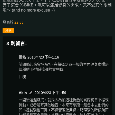
有了這台 X-BIKE，就可以滿足健身的需求、又不受其他限制
啦～ (and no more excuse ~)
發表於
22:53
分享
3 則留言:
匿名
2010/4/23 下午1:16
請問騎起來會晃嗎?正在抉擇要買一般的室內健身車還是
這種的,我怕騎這種的會晃動.
回覆
Abin
2010/4/23 下午1:59
一開始遲遲沒買，就是因為怕這種折疊的實際騎會不穩或
晃動，或者是有其他噪音，本來有想跑一趟台中去他們的
門市裡試騎後再買。不過實際使用過，發現騎的時候騎再