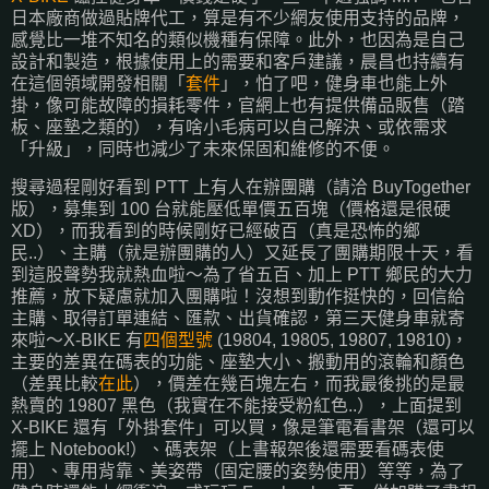
日本廠商做過貼牌代工，算是有不少網友使用支持的品牌，
感覺比一堆不知名的類似機種有保障。此外，也因為是自己
設計和製造，根據使用上的需要和客戶建議，晨昌也持續有
在這個領域開發相關「
套件
」，怕了吧，健身車也能上外
掛，像可能故障的損耗零件，官網上也有提供備品販售（踏
板、座墊之類的），有啥小毛病可以自己解決、或依需求
「升級」，同時也減少了未來保固和維修的不便。
搜尋過程剛好看到
PTT
上有人在辦團購（請洽 BuyTogether
版），募集到 100 台就能壓低單價五百塊（價格還是很硬
XD），而我看到的時候剛好已經破百（真是恐怖的鄉
民..）、主購（就是辦團購的人）又延長了團購期限十天，看
到這股聲勢我就熱血啦～為了省五百、加上 PTT 鄉民的大力
推薦，放下疑慮就加入團購啦！沒想到動作挺快的，回信給
主購、取得訂單連結、匯款、出貨確認，第三天健身車就寄
來啦～X-BIKE 有
四個型號
(19804, 19805, 19807, 19810)，
主要的差異在碼表的功能、座墊大小、搬動用的滾輪和顏色
（差異比較
在此
），價差在幾百塊左右，而我最後挑的是最
熱賣的 19807 黑色（我實在不能接受粉紅色..），上面提到
X-BIKE 還有「外掛套件」可以買，像是筆電看書架（還可以
擺上 Notebook!）、碼表架（上書報架後還需要看碼表使
用）、專用背靠、美姿帶（固定腰的姿勢使用）等等，為了