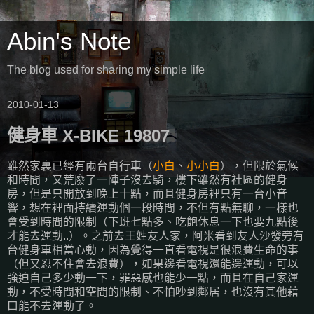
Abin's Note
The blog used for sharing my simple life
2010-01-13
健身車 X-BIKE 19807
雖然家裏已經有兩台自行車（
小白
、
小小白
），但限於氣候
和時間，又荒廢了一陣子沒去騎，樓下雖然有社區的健身
房，但是只開放到晚上十點，而且健身房裡只有一台小音
響，想在裡面持續運動個一段時間，不但有點無聊，一樣也
會受到時間的限制（下班七點多、吃飽休息一下也要九點後
才能去運動..）。之前去王姓友人家，阿米看到友人沙發旁有
台健身車相當心動，因為覺得一直看電視是很浪費生命的事
（但又忍不住會去浪費），如果邊看電視還能邊運動，可以
強迫自己多少動一下，罪惡感也能少一點，而且在自己家運
動，不受時間和空間的限制、不怕吵到鄰居，也沒有其他藉
口能不去運動了。