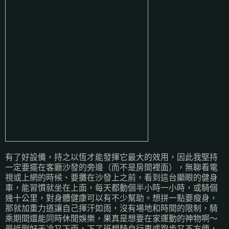
有了好設備，持之以恆才能發揮它最大的效用，因此我堅持
一定要擺在客廳沙發的旁邊（而不是房間裡面），無聊看電
視或上網的時候、要攤在沙發上之前，看到這台顯眼的健身
車，能習慣就坐在上面，每天都動個半小時一小時，或騎個
幾十公里，對身體健康可以有不少幫助。想拼一點要瘦身，
那就加重力道讓自己揮汗如雨，沒有場地和時間的限制，騎
乘期間還能同時休閒娛樂，果真是想要在家運動的神物啊～
最近剛好天冷又下雨，下了班想騎自行車或跑步又不方便，