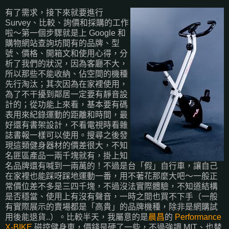
有了需求，接下來就要進行
Survey、比較、詢價和採購的工作
啦～第一個步驟就是上 Google 和
購物網站查詢坊間有的品牌、型
號、價格、開箱文和使用心得，分
析了我們的狀況，因為客廳不大，
所以那些不能收納、佔空間的機種
先行淘汰；其次因為在家裡使用，
為了不干擾到鄰居一定要有靜音設
計的；從功能上來看，基本要有碼
表用來紀錄運動的距離和時間，最
好還有書架設計，不看電視時看雜
誌書報一樣可以使用。搜尋之後發
現這類健身器材的價差很大，不知
名匪區產品一兩千塊就有，掛上知
名品牌還有喊到一兩萬的！不過是台「假」自行車，讓自己
在家裡也能踩呀踩地運動一番，用不著花那麼大吧～一般正
常價位差不多是三四千塊，不過沒法實際體驗，不知道結構
是否穩當、使用上有沒有聲音，一時之間也買不下手（一般
有實際展示的賣場都是「高貴」的品牌機種，除非是網購試
用後能退貨..）。比較半天，我屬意的是
晨昌
的
Performance
X-BIKE
磁控健身車，價錢是硬了一些，不過強調 MIT、也替